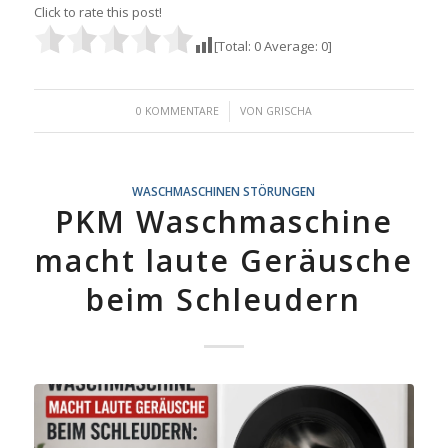
Click to rate this post!
[Total:
0
Average:
0
]
/
0 KOMMENTARE
VON
GRISCHA
WASCHMASCHINEN STÖRUNGEN
PKM Waschmaschine
macht laute Geräusche
beim Schleudern