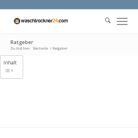
Ratgeber
Du bist hier:
Startseite
/
Ratgeber
Inhalt
EU-
Energielabel &
1
2
3
Ökodesign-
Regel –
Waschtrockner
im Fokus 🔍