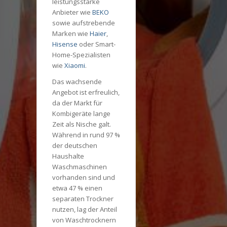
leistungsstarke
Anbieter wie
BEKO
sowie aufstrebende
Marken wie
Haier
,
Hisense
oder Smart-
Home-Spezialisten
wie
Xiaomi
.
Das wachsende
Angebot ist erfreulich,
da der Markt für
Kombigeräte lange
Zeit als Nische galt.
Während in rund 97 %
der deutschen
Haushalte
Waschmaschinen
vorhanden sind und
etwa 47 % einen
separaten Trockner
nutzen, lag der Anteil
von Waschtrocknern