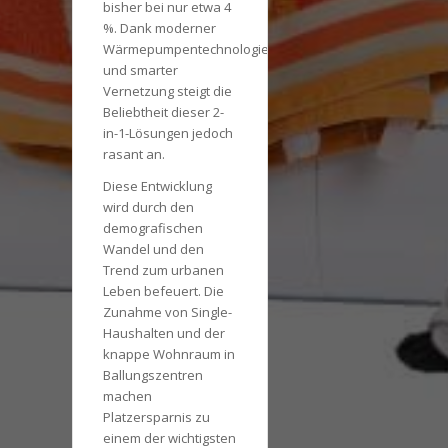
bisher bei nur etwa 4
%. Dank moderner
Wärmepumpentechnologie
und smarter
Vernetzung steigt die
Beliebtheit dieser 2-
in-1-Lösungen jedoch
rasant an.
Diese Entwicklung
wird durch den
demografischen
Wandel und den
Trend zum urbanen
Leben befeuert. Die
Zunahme von Single-
Haushalten und der
knappe Wohnraum in
Ballungszentren
machen
Platzersparnis zu
einem der wichtigsten