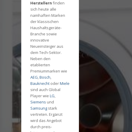
Herstellern
finden
sich heute alle
namhaften Marken
der klassischen
Haushaltsgeräte-
Branche sowie
innovative
Neueinsteiger aus
dem Tech-Sektor.
Neben den
etablierten
Premiummarken wie
AEG
,
Bosch
,
Bauknecht
oder
Miele
sind auch Global
Player wie
LG
,
Siemens
und
Samsung
stark
vertreten. Ergänzt
wird das Angebot
durch preis-