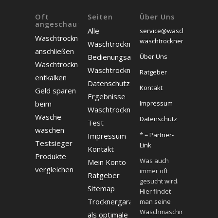
Oft
Seiten
Über Uns
angeschaut
Alle
service@waschtrockner24
Waschtrockner
waschtrockner24.com
Waschtrockner
anschließen
Bedienungsanleitungen
Über Uns
Waschtrockner
Waschtrockner
Ratgeber
entkalken
Datenschutz
Kontakt
Geld sparen
Ergebnisse
beim
Impressum
Waschtrockner
Wäsche
Datenschutz
Test
waschen
* =
Partner-
Impressum
Testsieger
Link
Kontakt
Produkte
Was auch
Mein Konto
vergleichen
immer oft
Ratgeber
gesucht wird.
Sitemap
Hier findet
Trocknergarantien
man seine
Waschmaschine
als optimale