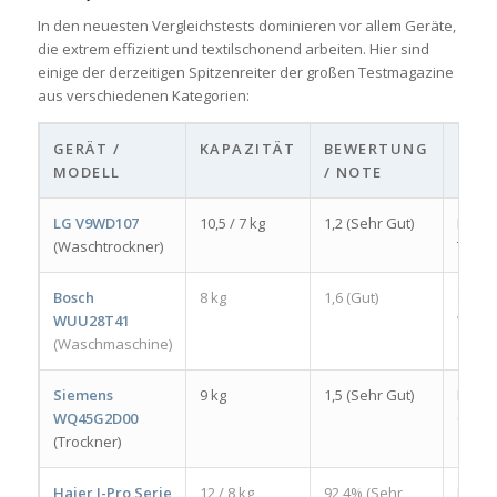
In den neuesten Vergleichstests dominieren vor allem Geräte,
die extrem effizient und textilschonend arbeiten. Hier sind
einige der derzeitigen Spitzenreiter der großen Testmagazine
aus verschiedenen Kategorien:
GERÄT /
KAPAZITÄT
BEWERTUNG
TES
MODELL
/ NOTE
LG V9WD107
10,5 / 7 kg
1,2 (Sehr Gut)
Haus 
(Waschtrockner)
Test 
Bosch
8 kg
1,6 (Gut)
Stiftu
WUU28T41
Waren
(Waschmaschine)
10/20
Siemens
9 kg
1,5 (Sehr Gut)
ETM M
WQ45G2D00
08/20
(Trockner)
Haier I-Pro Serie
12 / 8 kg
92,4% (Sehr
ETM M