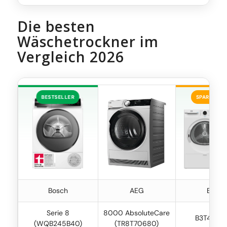
Die besten
Wäschetrockner im
Vergleich 2026
BESTSELLER
SPARWUND
Bosch
AEG
Beko
Serie 8
8000 AbsoluteCare
B3T4224
(WQB245B40)
(TR8T70680)