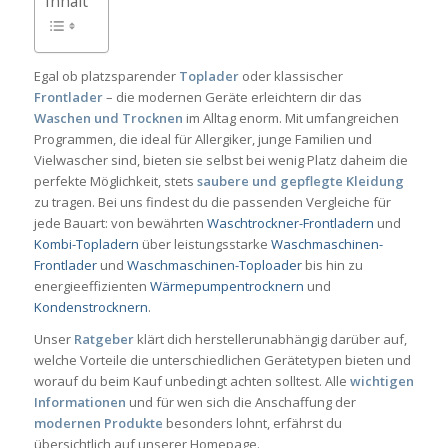
Inhalt
Egal ob platzsparender
Toplader
oder klassischer
Frontlader
– die modernen Geräte erleichtern dir das
Waschen und Trocknen
im Alltag enorm. Mit umfangreichen
Programmen, die ideal für Allergiker, junge Familien und
Vielwascher sind, bieten sie selbst bei wenig Platz daheim die
perfekte Möglichkeit, stets
saubere und gepflegte Kleidung
zu tragen. Bei uns findest du die passenden Vergleiche für
jede Bauart: von bewährten
Waschtrockner-Frontladern
und
Kombi-Topladern
über leistungsstarke
Waschmaschinen-
Frontlader
und
Waschmaschinen-Toploader
bis hin zu
energieeffizienten
Wärmepumpentrocknern
und
Kondenstrocknern
.
Unser
Ratgeber
klärt dich herstellerunabhängig darüber auf,
welche Vorteile die unterschiedlichen Gerätetypen bieten und
worauf du beim Kauf unbedingt achten solltest. Alle
wichtigen
Informationen
und für wen sich die Anschaffung der
modernen Produkte
besonders lohnt, erfährst du
übersichtlich auf unserer Homepage.