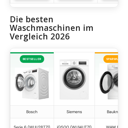
Die besten
Waschmaschinen im
Vergleich 2026
BESTSELLER
SPARWUNDER
Bosch
Siemens
Bauknecht
Serie 6 (WUU28T71)
iQ500 (WU14UT71)
WAM 814 A