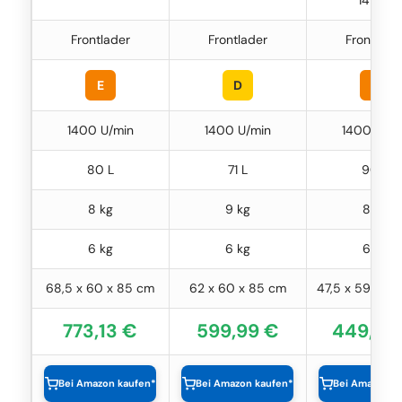
Frontlader
Frontlader
Frontlade
E
D
E
1400 U/min
1400 U/min
1400 U/mi
80 L
71 L
90 L
8 kg
9 kg
8 kg
6 kg
6 kg
6 kg
68,5 x 60 x 85 cm
62 x 60 x 85 cm
47,5 x 59,5 x
773,13 €
599,99 €
449,09
Bei Amazon kaufen*
Bei Amazon kaufen*
Bei Amazon k