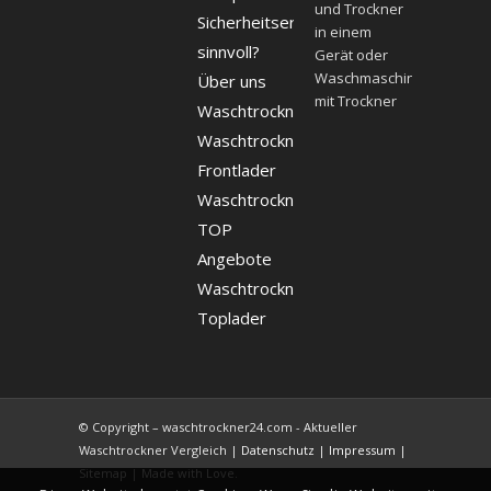
und Trockner
Sicherheitsergänzung
in einem
sinnvoll?
Gerät oder
Waschmaschine
Über uns
mit Trockner
Waschtrockner
Waschtrockner
Frontlader
Waschtrockner
TOP
Angebote
Waschtrockner
Toplader
© Copyright – waschtrockner24.com - Aktueller
Waschtrockner Vergleich |
Datenschutz
|
Impressum
|
Sitemap
|
Made with Love.