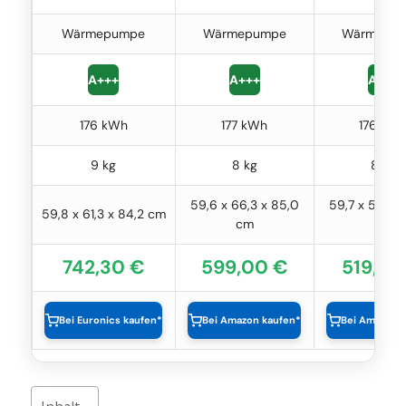
Wärmepumpe
Wärmepumpe
Wärmepu
A+++
A+++
A+++
176 kWh
177 kWh
176 kW
9 kg
8 kg
8 kg
59,6 x 66,3 x 85,0
59,7 x 54,0 
59,8 x 61,3 x 84,2 cm
cm
cm
742,30 €
599,00 €
519,00
Bei Euronics kaufen*
Bei Amazon kaufen*
Bei Amazon 