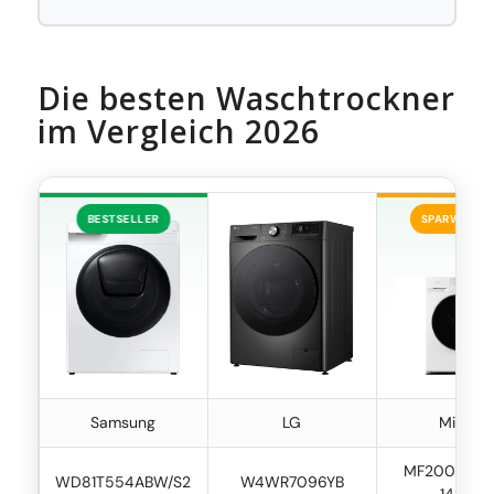
Die besten Waschtrockner
im Vergleich 2026
BESTSELLER
SPARWUNDE
Samsung
LG
Midea
MF200D86
WD81T554ABW/S2
W4WR7096YB
14EAS