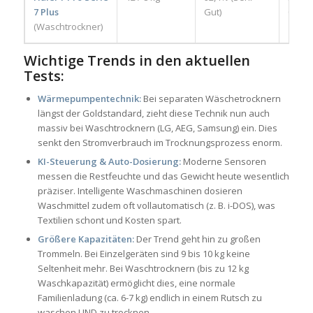
7 Plus
Gut)
03/20
(Waschtrockner)
Wichtige Trends in den aktuellen
Tests:
Wärmepumpentechnik:
Bei separaten Wäschetrocknern
längst der Goldstandard, zieht diese Technik nun auch
massiv bei Waschtrocknern (LG, AEG, Samsung) ein. Dies
senkt den Stromverbrauch im Trocknungsprozess enorm.
KI-Steuerung & Auto-Dosierung:
Moderne Sensoren
messen die Restfeuchte und das Gewicht heute wesentlich
präziser. Intelligente Waschmaschinen dosieren
Waschmittel zudem oft vollautomatisch (z. B. i-DOS), was
Textilien schont und Kosten spart.
Größere Kapazitäten:
Der Trend geht hin zu großen
Trommeln. Bei Einzelgeräten sind 9 bis 10 kg keine
Seltenheit mehr. Bei Waschtrocknern (bis zu 12 kg
Waschkapazität) ermöglicht dies, eine normale
Familienladung (ca. 6-7 kg) endlich in einem Rutsch zu
waschen UND zu trocknen.