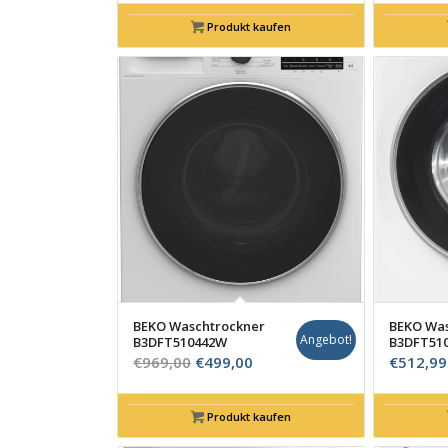
Produkt kaufen
BEKO Waschtrockner
BEKO Was
Angebot!
B3DFT510442W
B3DFT51
Ursprünglicher
Aktueller
€
969,00
€
499,00
€
512,99
Preis
Preis
war:
ist:
Produkt kaufen
€969,00
€499,00.