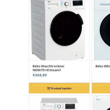
Beko Waschtrockner
Beko WDA
WDW75141Steam1
€
368,89
Produkt kaufen