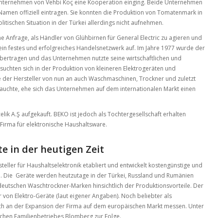
n Unternehmen von Vehbi Koç eine Kooperation einging. Beide Unternehmen
 Namen offiziell eintragen. Sie konnten die Produktion von Tomatenmark in
tischen Situation in der Türkei allerdings nicht aufnehmen.
 Anfrage, als Händler von Glühbirnen für General Electric zu agieren und
 ein festes und erfolgreiches Handelsnetzwerk auf. Im Jahre 1977 wurde der
rtragen und das Unternehmen nutzte seine wirtschaftlichen und
rsuchten sich in der Produktion von kleineren Elektrogeräten und
e der Hersteller von nun an auch Waschmaschinen, Trockner und zuletzt
rauchte, ehe sich das Unternehmen auf dem internationalen Markt einen
lik A.Ş aufgekauft. BEKO ist jedoch als Tochtergesellschaft erhalten
-Firma für elektronische Haushaltsware.
 in der heutigen Zeit
teller für Haushaltselektronik etabliert und entwickelt kostengünstige und
nd. Die Geräte werden heutzutage in der Türkei, Russland und Rumänien
 deutschen Waschtrockner-Marken hinsichtlich der Produktionsvorteile. Der
r von Elektro-Geräte (laut eigener Angaben). Noch beliebter als
 sich an der Expansion der Firma auf dem europäischen Markt messen. Unter
hen Familienbetriebes Blomberg zur Folge.