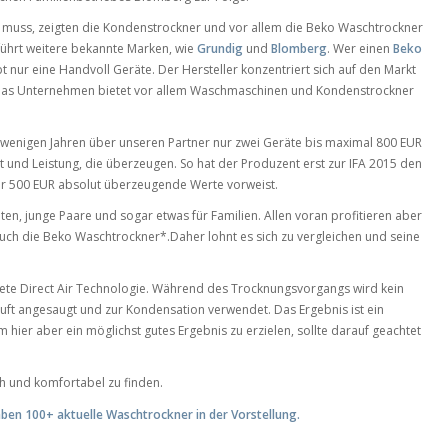
n muss, zeigten die Kondenstrockner und vor allem die Beko Waschtrockner
 führt weitere bekannte Marken, wie
Grundig
und
Blomberg
. Wer einen
Beko
bt nur eine Handvoll Geräte. Der Hersteller konzentriert sich auf den Markt
 Das Unternehmen bietet vor allem Waschmaschinen und Kondenstrockner
it wenigen Jahren über unseren Partner nur zwei Geräte bis maximal 800 EUR
 und Leistung, die überzeugen. So hat der Produzent erst zur IFA 2015 den
er 500 EUR absolut überzeugende Werte vorweist.
ten, junge Paare und sogar etwas für Familien. Allen voran profitieren aber
uch die Beko Waschtrockner*.Daher lohnt es sich zu vergleichen und seine
dete Direct Air Technologie. Während des Trocknungsvorgangs wird kein
uft angesaugt und zur Kondensation verwendet. Das Ergebnis ist ein
ier aber ein möglichst gutes Ergebnis zu erzielen, sollte darauf geachtet
h und komfortabel zu finden.
aben 100+ aktuelle Waschtrockner in der Vorstellung.