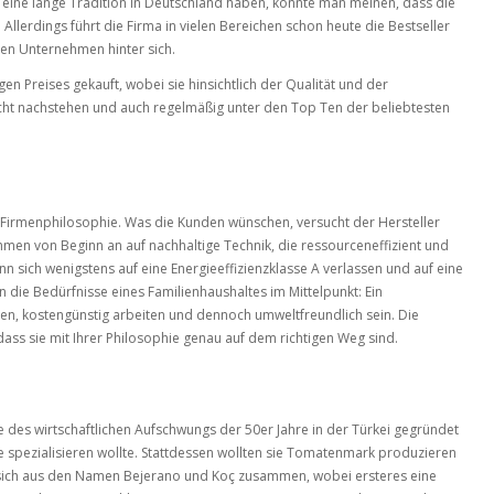
 eine lange Tradition in Deutschland haben, könnte man meinen, dass die
llerdings führt die Firma in vielen Bereichen schon heute die Bestseller
chen Unternehmen hinter sich.
Preises gekauft, wobei sie hinsichtlich der Qualität und der
cht nachstehen und auch regelmäßig unter den Top Ten der beliebtesten
ge Firmenphilosophie. Was die Kunden wünschen, versucht der Hersteller
en von Beginn an auf nachhaltige Technik, die ressourceneffizient und
nn sich wenigstens auf eine Energieeffizienzklasse A verlassen und auf eine
die Bedürfnisse eines Familienhaushaltes im Mittelpunkt: Ein
ingen, kostengünstig arbeiten und dennoch umweltfreundlich sein. Die
ss sie mit Ihrer Philosophie genau auf dem richtigen Weg sind.
ge des wirtschaftlichen Aufschwungs der 50er Jahre in der Türkei gegründet
te spezialisieren wollte. Stattdessen wollten sie Tomatenmark produzieren
 sich aus den Namen Bejerano und Koç zusammen, wobei ersteres eine