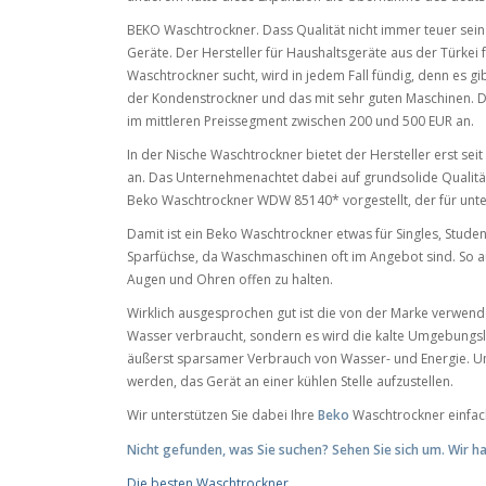
BEKO Waschtrockner. Dass Qualität nicht immer teuer sei
Geräte. Der Hersteller für Haushaltsgeräte aus der Türkei
Waschtrockner sucht, wird in jedem Fall fündig, denn es gi
der Kondenstrockner und das mit sehr guten Maschinen.
im mittleren Preissegment zwischen 200 und 500 EUR an.
In der Nische Waschtrockner bietet der Hersteller erst se
an. Das Unternehmenachtet dabei auf grundsolide Qualität
Beko Waschtrockner WDW 85140* vorgestellt, der für unt
Damit ist ein Beko Waschtrockner etwas für Singles, Studen
Sparfüchse, da Waschmaschinen oft im Angebot sind. So a
Augen und Ohren offen zu halten.
Wirklich ausgesprochen gut ist die von der Marke verwen
Wasser verbraucht, sondern es wird die kalte Umgebungsl
äußerst sparsamer Verbrauch von Wasser- und Energie. Um h
werden, das Gerät an einer kühlen Stelle aufzustellen.
Wir unterstützen Sie dabei Ihre
Beko
Waschtrockner einfac
Nicht gefunden, was Sie suchen? Sehen Sie sich um. Wir h
Die besten Waschtrockner