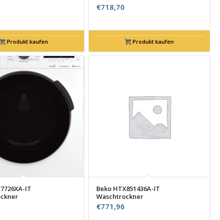
€
718,70
Produkt kaufen
Produkt kaufen
7726XA-IT
Beko HTX851436A-IT
ckner
Waschtrockner
€
771,96