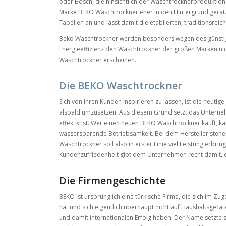
oder Bosch, die hinsichtlich der Waschtrocknerproduktion
Marke BEKO Waschtrockner eher in den Hintergrund gerät. A
Tabellen an und lässt damit die etablierten, traditionsrei
Beko Waschtrockner werden besonders wegen des günstigen 
Energieeffizienz den Waschtrockner der großen Marken ni
Waschtrockner erscheinen.
Die BEKO Waschtrockner
Sich von ihren Kunden inspirieren zu lassen, ist die heuti
alsbald umzusetzen. Aus diesem Grund setzt das Unternehm
effektiv ist. Wer einen neuen BEKO Waschtrockner kauft, ka
wassersparende Betriebsamkeit. Bei dem Hersteller stehen 
Waschtrockner soll also in erster Linie viel Leistung erbr
Kundenzufriedenheit gibt dem Unternehmen recht damit, da
Die Firmengeschichte
BEKO ist ursprünglich eine türkische Firma, die sich im Zu
hat und sich eigentlich überhaupt nicht auf Haushaltsgerä
und damit internationalen Erfolg haben. Der Name setzte