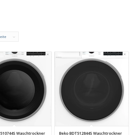
eite
510744S Waschtrockner
Beko BDT512844S Waschtrockner