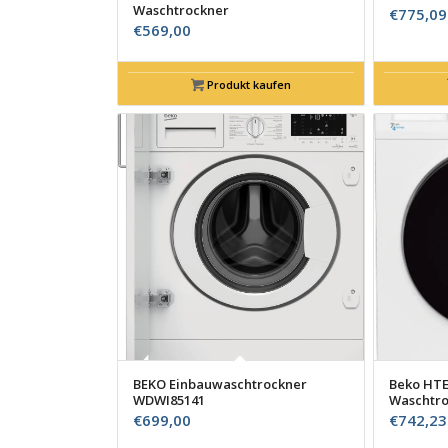
Waschtrockner
€
775,09
€
569,00
Produkt kaufen
BEKO Einbauwaschtrockner
Beko HTE
WDWI85141
Waschtro
€
699,00
€
742,23