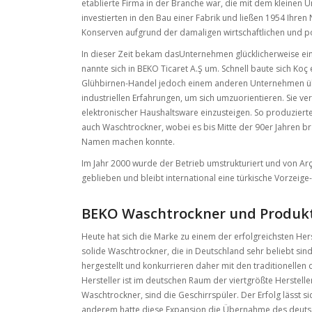
etablierte Firma in der Branche war, die mit dem kleine
investierten in den Bau einer Fabrik und ließen 1954 Ihren
Konserven aufgrund der damaligen wirtschaftlichen und poli
In dieser Zeit bekam dasUnternehmen glücklicherweise eine
nannte sich in BEKO Ticaret A.Ş um. Schnell baute sich Koç
Glühbirnen-Handel jedoch einem anderen Unternehmen übe
industriellen Erfahrungen, um sich umzuorientieren. Sie ve
elektronischer Haushaltsware einzusteigen. So produziert
auch Waschtrockner, wobei es bis Mitte der 90er Jahren b
Namen machen konnte.
Im Jahr 2000 wurde der Betrieb umstrukturiert und von Arçe
geblieben und bleibt international eine türkische Vorzeige
BEKO Waschtrockner und Produkte
Heute hat sich die Marke zu einem der erfolgreichsten Hers
solide Waschtrockner, die in Deutschland sehr beliebt si
hergestellt und konkurrieren daher mit den traditionellen
Hersteller ist im deutschen Raum der viertgrößte Herstelle
Waschtrockner, sind die Geschirrspüler. Der Erfolg lässt
anderem hatte diese Expansion die Übernahme des deutsc