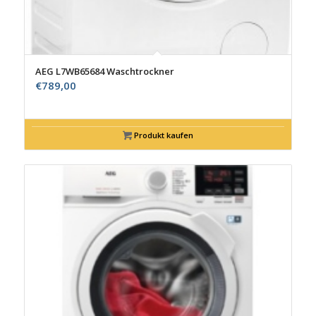
AEG L7WB65684 Waschtrockner
€
789,00
Produkt kaufen