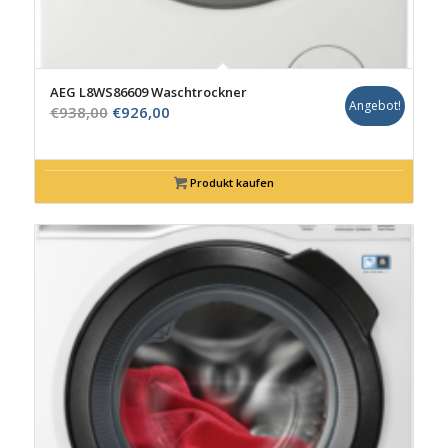
AEG L8WS86609 Waschtrockner
Angebot!
Ursprünglicher
Aktueller
€
938,00
€
926,00
Preis
Preis
war:
ist:
€938,00
€926,00.
Produkt kaufen