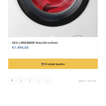
AEG L9WE86695 Waschtrockner
€
1.499,00
Produkt kaufen
1
2
3
›
»
Seite 1 von 10