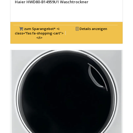
Haier HWD80-B14959U1 Waschtrockner
zum Sparangebot* <i
Details anzeigen
class="fas fa-shopping-cart">
</i>