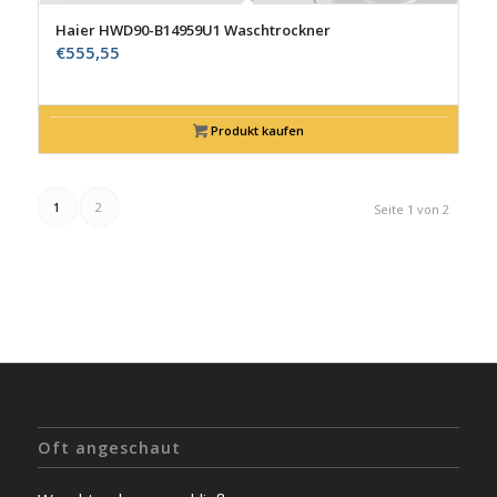
Haier HWD90-B14959U1 Waschtrockner
€
555,55
Produkt kaufen
1
2
Seite 1 von 2
Oft angeschaut