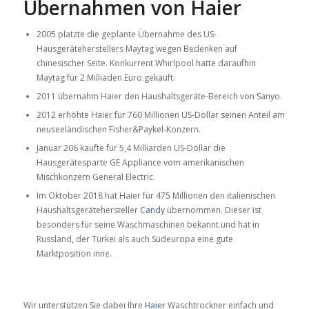
Übernahmen von Haier
2005 platzte die geplante Übernahme des US-
Hausgeräteherstellers Maytag wegen Bedenken auf
chinesischer Seite. Konkurrent Whirlpool hatte daraufhin
Maytag für 2 Milliaden Euro gekauft.
2011 übernahm Haier den Haushaltsgeräte-Bereich von Sanyo.
2012 erhöhte Haier für 760 Millionen US-Dollar seinen Anteil am
neuseeländischen Fisher&Paykel-Konzern.
Januar 206 kaufte für 5,4 Milliarden US-Dollar die
Hausgerätesparte GE Appliance vom amerikanischen
Mischkonzern General Electric.
Im Oktober 2018 hat Haier für 475 Millionen den italienischen
Haushaltsgerätehersteller
Candy
übernommen. Dieser ist
besonders für seine Waschmaschinen bekannt und hat in
Russland, der Türkei als auch Südeuropa eine gute
Marktposition inne.
Wir unterstützen Sie dabei Ihre
Haier
Waschtrockner einfach und