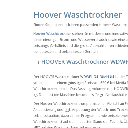
Hoover Waschtrockner
Finden Sie jetzt endlich ihren passenden Hoover Waschtro
Hoover Waschtrockner
stehen für moderne und innovativ
einen niedrigen Strom- und Wasserverbrauch sowie eine u
Leistungs-Verhältnis und die große Auswahl an verschie
beliebtesten und bekanntesten Geräten.
HOOVER
Waschtrockner
WDWFL
Der HOOVER Waschtrockner
WDWFL G4138AH-84
ist der 
vor allem mit seinem günstigen Preis von 629 € bei Media M
Waschtrockner macht. Das Fassungsvolumen des HOOVER
kg. Damit ist die Maschine besonders für große Haushalte 
Der Hoover Waschtrockner trumpft mit einer Vielzahl an 
Aktualisierung und ggf. Anpassung der Wasch- und Trock
Lebenssituation, dazu zählen Programme wie beispielswei
Waschtrockner ist auf dem neuesten Stand der Technik.
NFC auf den Waschtrockner geladen werden.