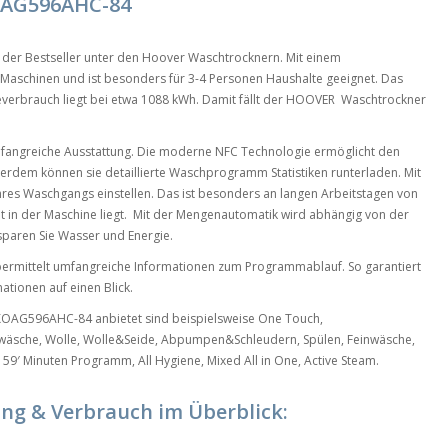
AG596AHC-84
r Bestseller unter den Hoover Waschtrocknern. Mit einem
Maschinen und ist besonders für 3-4 Personen Haushalte geeignet. Das
verbrauch liegt bei etwa 1088 kWh. Damit fällt der HOOVER Waschtrockner
mfangreiche Ausstattung. Die moderne NFC Technologie ermöglicht den
em können sie detaillierte Waschprogramm Statistiken runterladen. Mit
Ihres Waschgangs einstellen. Das ist besonders an langen Arbeitstagen von
ht in der Maschine liegt. Mit der Mengenautomatik wird abhängig von der
paren Sie Wasser und Energie.
übermittelt umfangreiche Informationen zum Programmablauf. So garantiert
tionen auf einen Blick.
AG596AHC-84 anbietet sind beispielsweise One Touch,
wäsche, Wolle, Wolle&Seide, Abpumpen&Schleudern, Spülen, Feinwäsche,
59′ Minuten Programm, All Hygiene, Mixed All in One, Active Steam.
ung & Verbrauch im Überblick: