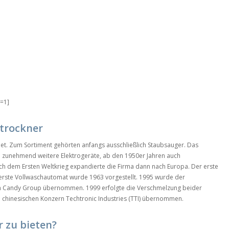
t=1]
trockner
det. Zum Sortiment gehörten anfangs ausschließlich Staubsauger. Das
b zunehmend weitere Elektrogeräte, ab den 1950er Jahren auch
h dem Ersten Weltkrieg expandierte die Firma dann nach Europa. Der erste
erste Vollwaschautomat wurde 1963 vorgestellt. 1995 wurde der
hen Candy Group übernommen. 1999 erfolgte die Verschmelzung beider
hinesischen Konzern Techtronic Industries (TTI) übernommen.
 zu bieten?