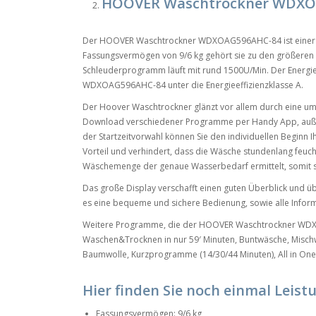
HOOVER Waschtrockner WDXO
Der HOOVER Waschtrockner WDXOAG596AHC-84 ist einer de
Fassungsvermögen von 9/6 kg gehört sie zu den größeren 
Schleuderprogramm läuft mit rund 1500U/Min. Der Energie
WDXOAG596AHC-84 unter die Energieeffizienzklasse A.
Der Hoover Waschtrockner glänzt vor allem durch eine u
Download verschiedener Programme per Handy App, außerd
der Startzeitvorwahl können Sie den individuellen Beginn 
Vorteil und verhindert, dass die Wäsche stundenlang feuc
Wäschemenge der genaue Wasserbedarf ermittelt, somit s
Das große Display verschafft einen guten Überblick und 
es eine bequeme und sichere Bedienung, sowie alle Informa
Weitere Programme, die der HOOVER Waschtrockner WDXO
Waschen&Trocknen in nur 59′ Minuten, Buntwäsche, Misch
Baumwolle, Kurzprogramme (14/30/44 Minuten), All in One 
Hier finden Sie noch einmal Leist
Fassungsvermögen: 9/6 kg