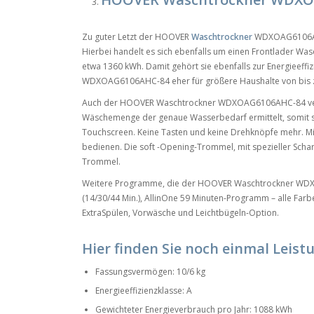
Zu guter Letzt der HOOVER
Waschtrockner
WDXOAG6106AHC
Hierbei handelt es sich ebenfalls um einen Frontlader Wa
etwa 1360 kWh. Damit gehört sie ebenfalls zur Energieeffi
WDXOAG6106AHC-84 eher für größere Haushalte von bis z
Auch der HOOVER Waschtrockner WDXOAG6106AHC-84 verfü
Wäschemenge der genaue Wasserbedarf ermittelt, somit spa
Touchscreen. Keine Tasten und keine Drehknöpfe mehr. Mi
bedienen. Die soft -Opening-Trommel, mit spezieller Schar
Trommel.
Weitere Programme, die der HOOVER Waschtrockner WDX
(14/30/44 Min.), AllinOne 59 Minuten-Programm – alle Far
ExtraSpülen, Vorwäsche und Leichtbügeln‐Option.
Hier finden Sie noch einmal Leist
Fassungsvermögen: 10/6 kg
Energieeffizienzklasse: A
Gewichteter Energieverbrauch pro Jahr: 1088 kWh