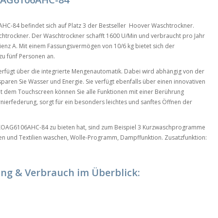
-84 befindet sich auf Platz 3 der Bestseller Hoover Waschtrockner.
schtrockner. Der Waschtrockner schafft 1600 U/Min und verbraucht pro Jahr
zienz A. Mit einem Fassungsvermögen von 10/6 kg bietet sich der
u fünf Personen an.
gt über die integrierte Mengenautomatik. Dabei wird abhängig von der
ren Sie Wasser und Energie. Sie verfügt ebenfalls über einen innovativen
t dem Touchscreen können Sie alle Funktionen mit einer Berührung
nierfederung, sorgt für ein besonders leichtes und sanftes Öffnen der
OAG6106AHC-84 zu bieten hat, sind zum Beispiel 3 Kurzwaschprogramme
ben und Textilien waschen, Wolle-Programm, Dampffunktion. Zusatzfunktion:
ung & Verbrauch im Überblick: