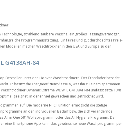
ckner.
e Technologie, strahlend saubere Wäsche, ein großes Fassungsvermögen,
mfangreiche Programmausstattung. Ein faires und gut durchdachtes Preis-
denen Modellen machen Waschtrockner in den USA und Europa zu den
 G4138AH-84
Top Bestseller unter den Hoover Waschtrocknern. Der Frontlader besticht
arkt. Er besitzt die Energieeffizienzklasse A, was ihn zu einem sparsamen
 Waschtrockner Dynamic Extreme WDWFL G4138AH-84 umfasst satte 13/8
optimal geeignet, in denen viel gewaschen und getrocknet wird.
Programmen auf. Die moderne NFC Funktion ermöglicht die stetige
enprogramme an den individuellen Bedarf bzw. die sich verändernde
se All in One 59‘, Wolleprogramm oder das All Hygiene Programm. Der
 Über eine Smartphone App kann das gewünschte neue Waschprogramm per