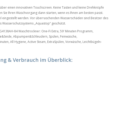
er einen innovativen Touchscreen. Keine Tasten und keine Drehknöpfe
nen Sie Ihren Waschvorgang dann starten, wenn es Ihnen am besten passt.
l eingestellt werden. Vor überraschenden Wasserschäden sind Besitzer des
Wasserschutzsystems „Aquastop“ geschützt.
4138AH-84 Waschtrockner: One-Fi Extra, 59′ Minuten Programm,
e&Seide, Abpumpen&Schleudern, Spülen, Feinwäsche,
uten, All Hygiene, Active Steam, ExtraSpülen, Vorwäsche, Leichtbügeln-
ung & Verbrauch im Überblick: