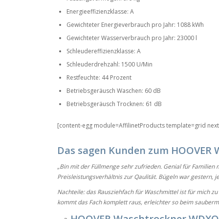
Energieeffizienzklasse: A
Gewichteter Energieverbrauch pro Jahr: 1088 kWh
Gewichteter Wasserverbrauch pro Jahr: 23000 l
Schleudereffizienzklasse: A
Schleuderdrehzahl: 1500 U/Min
Restfeuchte: 44 Prozent
Betriebsgeräusch Waschen: 60 dB
Betriebsgeräusch Trocknen: 61 dB
[content-egg module=AffilinetProducts template=grid nex
Das sagen Kunden zum HOOVER 
„Bin mit der Füllmenge sehr zufrieden. Genial für Familien mi
Preisleistungsverhältnis zur Qaulität. Bügeln war gestern, j
Nachteile: das Rausziehfach für Waschmittel ist für mich zu 
kommt das Fach komplett raus, erleichter so beim sauberma
HOOVER Waschtrockner WDX