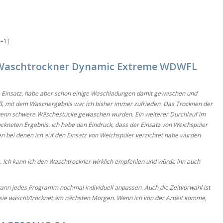
t=1]
Waschtrockner Dynamic Extreme WDWFL
im Einsatz, habe aber schon einige Waschladungen damit gewaschen und
ß, mit dem Waschergebnis war ich bisher immer zufrieden. Das Trocknen der
 wenn schwere Wäschestücke gewaschen wurden. Ein weiterer Durchlauf im
kneten Ergebnis. Ich habe den Eindruck, dass der Einsatz von Weichspüler
n bei denen ich auf den Einsatz von Weichspüler verzichtet habe wurden
is. Ich kann ich den Waschtrockner wirklich empfehlen und würde ihn auch
h kann jedes Programm nochmal individuell anpassen. Auch die Zeitvorwahl ist
 sie wäscht/trocknet am nächsten Morgen. Wenn ich von der Arbeit komme,