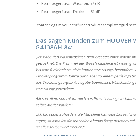
Betriebsgeräusch Waschen: 57 dB
Betriebsgeräusch Trocknen: 61 dB
[content-egg module=AffilinetProducts template=grid nex
Das sagen Kunden zum HOOVER 
G4138AH-84:
„Ich habe den Waschtrockner zwar erst seit einer Woche 
getrocknet. Die Trommel der Waschmaschine ist riesengro
Wäsche funktionierte nicht immer zuverlässig, besonders
Trockenprogramm führte dann aber zu einem perfekt getroc
das Trocknungsergebnis negativ beeinflusst. Waschladunge
zuverlässig getrocknet.
Alles in allem stimmt für mich das Preis-Leistungsverhältn
selbst wieder kaufen.“
„Ich bin super zufrieden, die Maschine hat viele Extras, ic
super, so kann ich die Maschine abends fertig machen und
ist alles sauber und trocken.“