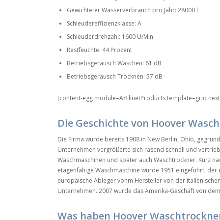
Gewichteter Wasserverbrauch pro Jahr: 28000 l
Schleudereffizienzklasse: A
Schleuderdrehzahl: 1600 U/Min
Restfeuchte: 44 Prozent
Betriebsgeräusch Waschen: 61 dB
Betriebsgeräusch Trocknen: 57 dB
[content-egg module=AffilinetProducts template=grid nex
Die Geschichte von Hoover Wasch
Die Firma wurde bereits 1908 in New Berlin, Ohio, gegrün
Unternehmen vergrößerte sich rasend schnell und vertrie
Waschmaschinen und später auch Waschtrockner. Kurz nac
etagenfähige Waschmaschine wurde 1951 eingeführt, der 
europäische Ableger vonm Hersteller von der italienisc
Unternehmen. 2007 wurde das Amerika-Geschäft von dem c
Was haben Hoover Waschtrockner