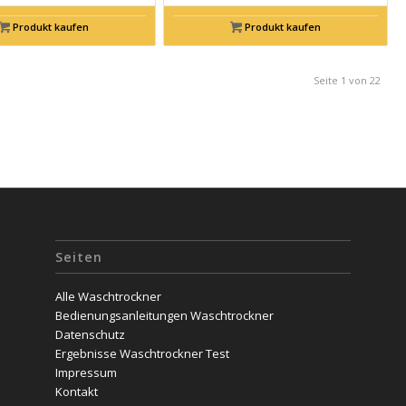
war:
ist:
Produkt kaufen
Produkt kaufen
€938,00
€926,00.
Seite 1 von 22
Seiten
Alle Waschtrockner
Bedienungsanleitungen Waschtrockner
Datenschutz
Ergebnisse Waschtrockner Test
Impressum
Kontakt