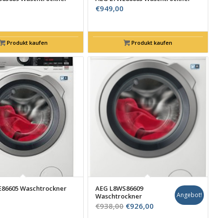
€
949,00
Produkt kaufen
Produkt kaufen
86605 Waschtrockner
AEG L8WS86609
Angebot!
Waschtrockner
Ursprünglicher
Aktueller
€
938,00
€
926,00
Preis
Preis