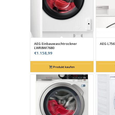
AEG Einbauwaschtrockner
AEG L75
LWR8WI7680
€
1.158,99
Produkt kaufen