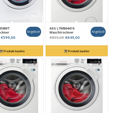
B58WT
AEG L7WB64474
Angebot!
Angebot!
ckner
Waschtrockner
Ursprünglicher
Aktueller
Ursprünglicher
Aktueller
€
599,00
€
859,00
€
649,00
Preis
Preis
Preis
Preis
war:
ist:
war:
ist:
Produkt kaufen
Produkt kaufen
€949,00
€599,00.
€859,00
€649,00.