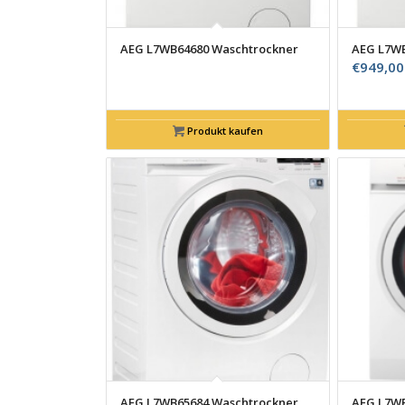
AEG L7WB64680 Waschtrockner
AEG L7WB
€
949,00
Produkt kaufen
AEG L7WB65684 Waschtrockner
AEG L7WB