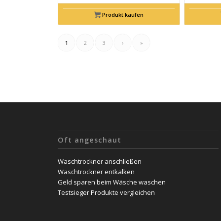
Produkt kaufen
1
2
3
›
»
Oft angeschaut
Waschtrockner anschließen
Waschtrockner entkalken
Geld sparen beim Wäsche waschen
Testsieger Produkte vergleichen