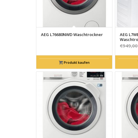
AEG L76680NWD Waschtrockner
AEG L7W
Waschtro
€
949,00
Produkt kaufen