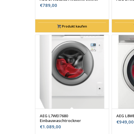
€
789,00
Produkt kaufen
AEG L7WEI7680
AEG L8WE
Einbauwaschtrockner
€
949,00
€
1.089,00