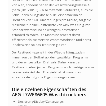
Die AEG L7WE86605 bietet nicht nur die Energieeffizienz
von A an, sondern neben der Waschwirkungsklasse A
(nach (2010/30/EC) – also maximale Sauberkeit, auch die
Schleuderwirkungsklasse A. Bei einer maximalen
Drehzahl von 1.600 Umdrehungen pro Minute, sorgt die
Maschine für eine Restfeuchte von 44%, was ein guter
Standardwert ist und so weniger Nachtrocknen
erforderlich macht. Die Maschine arbeitet damit
effizienter als die meisten Waschmaschinen und bereit
idealerweise so das Trocknen gut vor.
Der Restfeuchtegehalt in der Wäsche hängt zudem
immer von der Stoffart ab, dem gewählten Programm
und der eingestellten Drehzahl. Daher kann der
Restfeuchtgehalt je nach Programm auch niedriger – also
besser sein. Auf dem Energielabel ist immer das
schlechteste mögliche Ergebnis eingetragen.
Die einzelnen Eigenschaften des
AEG L7WE86605 Waschtrockners
Dosierung/Display/Zeitanzeige: