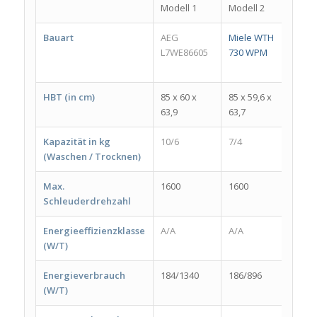
Modell 1
Modell 2
Mode
Bauart
AEG
Miele WTH
Bauk
L7WE86605
730 WPM
WATK
8614
HBT (in cm)
85 x 60 x
85 x 59,6 x
84 x 
63,9
63,7
54
Kapazität in kg
10/6
7/4
8/6
(Waschen / Trocknen)
Max.
1600
1600
1400
Schleuderdrehzahl
Energieeffizienzklasse
A/A
A/A
A/A
(W/T)
Energieverbrauch
184/1340
186/896
208/
(W/T)