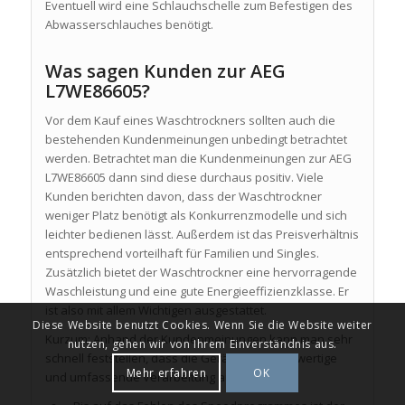
Eventuell wird eine Schlauchschelle zum Befestigen des
Abwasserschlauches benötigt.
Was sagen Kunden zur AEG
L7WE86605?
Vor dem Kauf eines Waschtrockners sollten auch die
bestehenden Kundenmeinungen unbedingt betrachtet
werden. Betrachtet man die Kundenmeinungen zur AEG
L7WE86605 dann sind diese durchaus positiv. Viele
Kunden berichten davon, dass der Waschtrockner
weniger Platz benötigt als Konkurrenzmodelle und sich
leichter bedienen lässt. Außerdem ist das Preisverhältnis
entsprechend vorteilhaft für Familien und Singles.
Zusätzlich bietet der Waschtrockner eine hervorragende
Waschleistung und eine gute Energieeffizienzklasse. Er
ist also mit allem Wichtigen ausgestattet.
Diese Website benutzt Cookies. Wenn Sie die Website weiter
Kurzum: Anhand der Kundenmeinungen kann man sehr
nutzen, gehen wir von Ihrem Einverständnis aus.
schnell feststellen, dass die Geräte eine hochwertige
Mehr erfahren
OK
und umfassende Verarbeitung aufweisen.