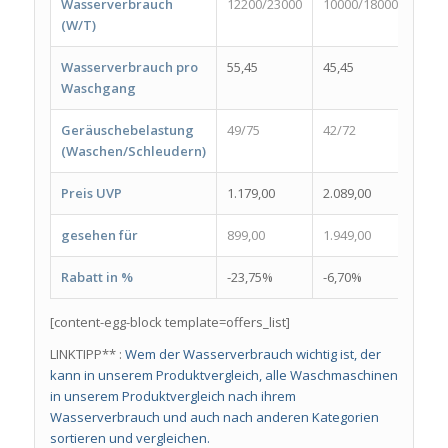
Wasserverbrauch
12200/23000
10000/18000
1100
(W/T)
Wasserverbrauch pro
55,45
45,45
50,0
Waschgang
Geräuschebelastung
49/75
42/72
56/8
(Waschen/Schleudern)
Preis UVP
1.179,00
2.089,00
909,
gesehen für
899,00
1.949,00
599,
Rabatt in %
-23,75%
-6,70%
-34,
[content-egg-block template=offers_list]
LINKTIPP** :
Wem der Wasserverbrauch wichtig ist, der
kann in unserem Produktvergleich, alle Waschmaschinen
in unserem Produktvergleich nach ihrem
Wasserverbrauch und auch nach anderen Kategorien
sortieren und vergleichen.