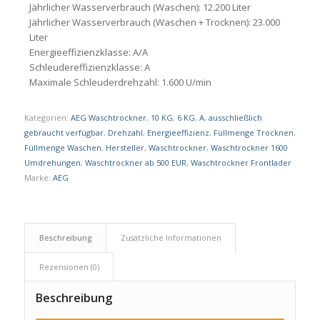
Jährlicher Wasserverbrauch (Waschen): 12.200 Liter
Jährlicher Wasserverbrauch (Waschen + Trocknen): 23.000
Liter
Energieeffizienzklasse: A/A
Schleudereffizienzklasse: A
Maximale Schleuderdrehzahl: 1.600 U/min
Kategorien:
AEG Waschtrockner
,
10 KG
,
6 KG
,
A
,
ausschließlich
gebraucht verfügbar
,
Drehzahl
,
Energieeffizienz
,
Füllmenge Trocknen
,
Füllmenge Waschen
,
Hersteller
,
Waschtrockner
,
Waschtrockner 1600
Umdrehungen
,
Waschtrockner ab 500 EUR
,
Waschtrockner Frontlader
Marke:
AEG
Beschreibung
Zusätzliche Informationen
Rezensionen (0)
Beschreibung