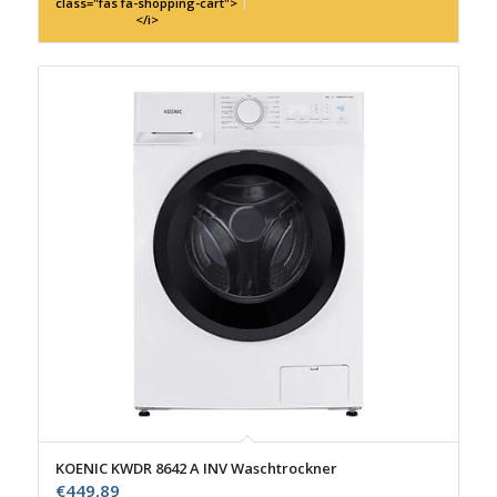
class="fas fa-shopping-cart">
</i>
KOENIC KWDR 8642 A INV Waschtrockner
€
449,89