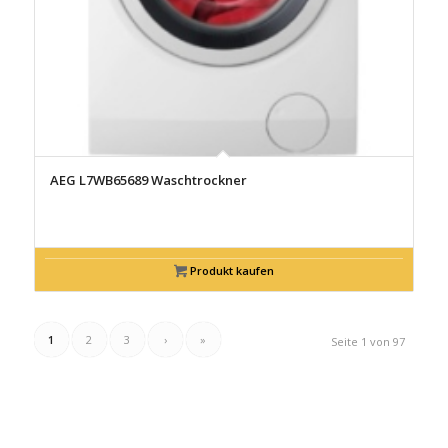
AEG L7WB65689 Waschtrockner
Produkt kaufen
1
2
3
›
»
Seite 1 von 97