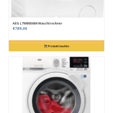
AEG L7WB65684 Waschtrockner
€
789,00
Produkt kaufen