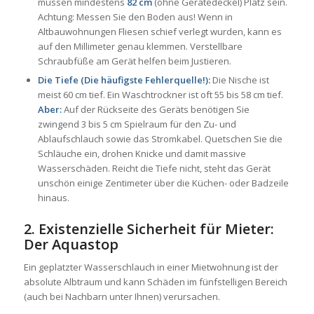
müssen mindestens
82 cm
(ohne Gerätedeckel) Platz sein.
Achtung: Messen Sie den Boden aus! Wenn in
Altbauwohnungen Fliesen schief verlegt wurden, kann es
auf den Millimeter genau klemmen. Verstellbare
Schraubfüße am Gerät helfen beim Justieren.
Die Tiefe (Die häufigste Fehlerquelle!):
Die Nische ist
meist 60 cm tief. Ein Waschtrockner ist oft 55 bis 58 cm tief.
Aber:
Auf der Rückseite des Geräts benötigen Sie
zwingend 3 bis 5 cm Spielraum für den Zu- und
Ablaufschlauch sowie das Stromkabel. Quetschen Sie die
Schläuche ein, drohen Knicke und damit massive
Wasserschäden. Reicht die Tiefe nicht, steht das Gerät
unschön einige Zentimeter über die Küchen- oder Badzeile
hinaus.
2. Existenzielle Sicherheit für Mieter:
Der Aquastop
Ein geplatzter Wasserschlauch in einer Mietwohnung ist der
absolute Albtraum und kann Schäden im fünfstelligen Bereich
(auch bei Nachbarn unter Ihnen) verursachen.