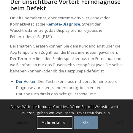
Der unsichtbare Vorteil: Ferndiagnose
beim Defekt
Ein oft übersehener, aber extrem wertvoller Aspekt der
Konnektivität ist die
Remote-Diagnose
. Streikt der
Waschtrockner, zeigt das Display oft nur kryptische
Fehlercodes (z.B. „E18“).
Bei smarten Geräten können Sie dem Kundendienst über die
App temporären Zugriff auf die Maschinendaten gewähren.
Der Techniker liest den Fehlerspeicher aus der Ferne aus und
weiß sofort, ob nur das Flusensieb verstopft ist (was Sie selbst
beheben können) oder ob die Heizpumpe defekt ist.
Der Vorteil:
Der Techniker muss nicht erst für eine teure
Diagnose anreisen, sondern bringt beim ersten
Hausbesuch direkt das richtige Ersatzteil mit.
Smarte Features auf einen Blick
Diese Website benutzt Cookies. Wenn Sie die Website weiter
nutzen, gehen wir von Ihrem Einverständnis aus.
Mehr erfahren
OK
Funktion
Beschreibung
Größter Vo