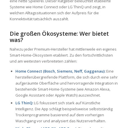
eine nette Spielerei. Dieser Ratgeber beleuchtet etablierte
Systeme wie Home Connect oder LG ThinQ und zeigt, in
welchen Alltagssituationen sich der Aufpreis für die
Konnektivität tatsächlich auszahlt.
Die großen Ökosysteme: Wer bietet
was?
Nahezu jeder Premium-Hersteller hat mittlerweile ein eigenes
Smart-Home-Ökosystem etabliert. Zu den fortschrittlichsten
und am weitesten verbreiteten zählen:
Home Connect (Bosch, Siemens, Neff, Gaggenau):
Eine
herstellerübergreifende Plattform, die sich durch eine sehr
aufgeräumte Oberfläche und hervorragende Integration in
bestehende Smart-Home-Systeme (wie Amazon Alexa,
Google Assistant oder Apple Watch) auszeichnet.
LG ThinQ:
LG fokussiert sich stark auf Künstliche
Intelligenz. Die App schlägt beispielsweise selbstständig
Trockenprogramme basierend auf dem vorherigen
Waschgang vor und analysiert das Nutzerverhalten.