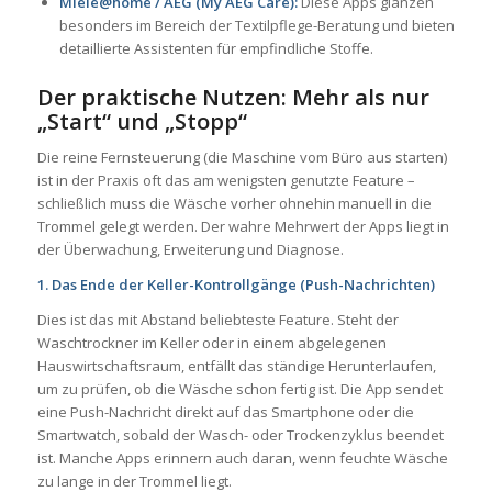
Miele@home / AEG (My AEG Care):
Diese Apps glänzen
besonders im Bereich der Textilpflege-Beratung und bieten
detaillierte Assistenten für empfindliche Stoffe.
Der praktische Nutzen: Mehr als nur
„Start“ und „Stopp“
Die reine Fernsteuerung (die Maschine vom Büro aus starten)
ist in der Praxis oft das am wenigsten genutzte Feature –
schließlich muss die Wäsche vorher ohnehin manuell in die
Trommel gelegt werden. Der wahre Mehrwert der Apps liegt in
der Überwachung, Erweiterung und Diagnose.
1. Das Ende der Keller-Kontrollgänge (Push-Nachrichten)
Dies ist das mit Abstand beliebteste Feature. Steht der
Waschtrockner im Keller oder in einem abgelegenen
Hauswirtschaftsraum, entfällt das ständige Herunterlaufen,
um zu prüfen, ob die Wäsche schon fertig ist. Die App sendet
eine Push-Nachricht direkt auf das Smartphone oder die
Smartwatch, sobald der Wasch- oder Trockenzyklus beendet
ist. Manche Apps erinnern auch daran, wenn feuchte Wäsche
zu lange in der Trommel liegt.