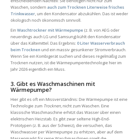
entscheidenden Nachteil: Sie benötigen nicht nur zum
Waschen, sondern
auch zum Trocknen Literweise frisches
Trinkwasser
, um den Kondensator abzukühlen. Das ist weder
ökologisch noch ökonomisch sinnvoll.
Ein
Waschtrockner mit Wärmepumpe
(z. B. von AEG oder
neuerdings auch LG und Samsung) kühlt den Kondensator
über das Kältemittel. Das Ergebnis:
0 Liter Wasserverbrauch
beim Trocknen
und ein massiv gesunkener Stromverbrauch.
Wenn Sie ein Kombigerät suchen und dieses regelmäßig zum
Trocknen nutzen, ist die Wärmepumpentechnologie hier im
Jahr 2026 eigentlich ein Muss.
3. Gibt es Waschmaschinen mit
Wärmepumpe?
Hier gibt es oft ein Missverständnis: Die Wärmepumpe ist eine
Technologie zum
Trocknen
, nicht zum Waschen. Eine
klassische Waschmaschine erhitzt das Wasser über einen
elektrischen Heizstab. Es gibt zwar seltene High-End-
Prototypen (z. B. aus der Schweiz), die versuchen, das
Waschwasser per Wärmepumpe zu erhitzen, aber auf dem
Massenmarkt für reine Waschmaschinen spielt die