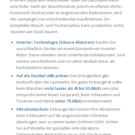
eine Rolle. Steht der Waschtrockner jedoch im offenen Wohn-
Essbereich (Küche) oder im angrenzenden Badezimmer, wird
der Lärmpegel zum entscheidenden Kaufkriterium. Ein
kompletter Wasch- und Trockenzyklus kann problemlos sechs
Stunden am Stück dauern.
Inverter-Technologie (Silence-Motoren):
Kaufen Sie
ausschließlich Geräte mit einem bürstenlosen Inverter-
Motor. Diese arbeiten ohne schleifende Kohlebürsten, sind
extrem verschleißarm und vor allem deutlich leiser als
herkömmliche Motoren.
Auf die Dezibel (dB) achten:
Das Energielabel gibt
Auskunft über die Lautstärke. Ein gutes Einbaugerät sollte
beim Waschen
nicht lauter als 45 bis 50 dB(A)
sein (das
entspricht einem leisen Gespräch). Beim Schleudern und
Trocknen sind Werte
unter 70 dB(A)
erstrebenswert.
Vibrationsschutz:
Einbaugeräte können ihre Vibrationen
beim Schleudern auf die angrenzenden Schränke
übertragen, was zu einem lauten Dröhnen führt. Achten
Sie auf Modelle mit speziellen Anti-Vibrations-
Seitenwänden. Beim Einbau muss das Gerät zudem