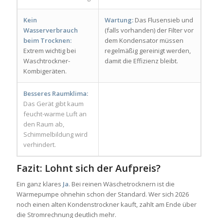
Kein
Wartung:
Das Flusensieb und
Wasserverbrauch
(falls vorhanden) der Filter vor
beim Trocknen:
dem Kondensator müssen
Extrem wichtig bei
regelmäßig gereinigt werden,
Waschtrockner-
damit die Effizienz bleibt.
Kombigeräten.
Besseres Raumklima:
Das Gerät gibt kaum
feucht-warme Luft an
den Raum ab,
Schimmelbildung wird
verhindert.
Fazit: Lohnt sich der Aufpreis?
Ein ganz klares
Ja
. Bei reinen Wäschetrocknern ist die
Wärmepumpe ohnehin schon der Standard. Wer sich 2026
noch einen alten Kondenstrockner kauft, zahlt am Ende über
die Stromrechnung deutlich mehr.