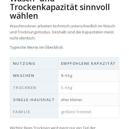
Trockenkapazität sinnvoll
wählen
Waschtrockner arbeiten technisch unterschiedlich im Wasch-
und Trocknungsmodus. Deshalb sind die Kapazitäten meist
nicht identisch.
Typische Werte im Überblick:
NUTZUNG
EMPFOHLENE KAPAZITÄT
WASCHEN
8–9 kg
TROCKNEN
5–6 kg
SINGLE-HAUSHALT
eher kleiner
FAMILIE
größere Trommel
Wichtig: Beim Trocknen wird meist nur ein Teil der