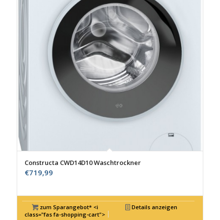
Constructa CWD14D10 Waschtrockner
€
719,99
zum Sparangebot* <i
Details anzeigen
class="fas fa-shopping-cart">