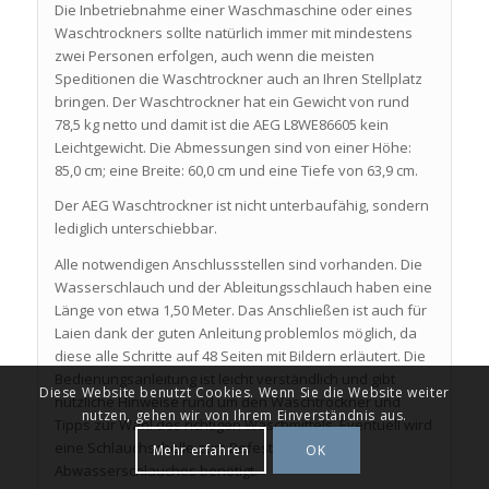
Die Inbetriebnahme einer Waschmaschine oder eines
Waschtrockners sollte natürlich immer mit mindestens
zwei Personen erfolgen, auch wenn die meisten
Speditionen die Waschtrockner auch an Ihren Stellplatz
bringen. Der Waschtrockner hat ein Gewicht von rund
78,5 kg netto und damit ist die AEG L8WE86605 kein
Leichtgewicht. Die Abmessungen sind von einer Höhe:
85,0 cm; eine Breite: 60,0 cm und eine Tiefe von 63,9 cm.
Der AEG Waschtrockner ist nicht unterbaufähig, sondern
lediglich unterschiebbar.
Alle notwendigen Anschlussstellen sind vorhanden. Die
Wasserschlauch und der Ableitungsschlauch haben eine
Länge von etwa 1,50 Meter. Das Anschließen ist auch für
Laien dank der guten Anleitung problemlos möglich, da
diese alle Schritte auf 48 Seiten mit Bildern erläutert. Die
Bedienungsanleitung ist leicht verständlich und gibt
Diese Website benutzt Cookies. Wenn Sie die Website weiter
nützliche Hinweise rund um den Waschtrockner und
nutzen, gehen wir von Ihrem Einverständnis aus.
Tipps zur Wahl des richtigen Waschmittels. Eventuell wird
eine Schlauchschelle zum Befestigen des
Mehr erfahren
OK
Abwasserschlauches benötigt.