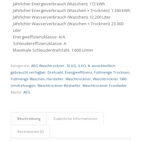
Jährlicher Energieverbrauch (Waschen): 172 kWh
Jährlicher Energieverbrauch (Waschen + Trocknen): 1.340 kWh
Jährlicher Wasserverbrauch (Waschen): 12.200 Liter
Jährlicher Wasserverbrauch (Waschen + Trocknen): 23.000
Liter
Energieeffizienzklasse: A/A
Schleudereffizienzklasse: A
Maximale Schleuderdrehzahl: 1.600 U/min
Kategorien:
AEG Waschtrockner
,
10 KG
,
6 KG
,
A
,
ausschließlich
gebraucht verfügbar
,
Drehzahl
,
Energieeffizienz
,
Füllmenge Trocknen
,
Füllmenge Waschen
,
Hersteller
,
Waschtrockner
,
Waschtrockner 1600
Umdrehungen
,
Waschtrockner Bestseller
,
Waschtrockner Frontlader
Marke:
AEG
Beschreibung
Zusätzliche Informationen
Rezensionen (0)