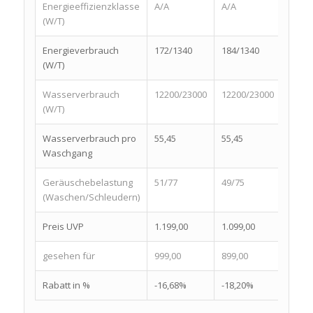
Energieeffizienzklasse
A/A
A/A
A/A
(W/T)
Energieverbrauch
172/1340
184/1340
230/1
(W/T)
Wasserverbrauch
12200/23000
12200/23000
12000
(W/T)
Wasserverbrauch pro
55,45
55,45
54,55
Waschgang
Geräuschebelastung
51/77
49/75
54/83
(Waschen/Schleudern)
Preis UVP
1.199,00
1.099,00
1.169
gesehen für
999,00
899,00
729,0
Rabatt in %
-16,68%
-18,20%
-37,6