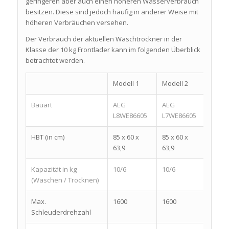
geringeren aber auch einen höheren Wasserverbrauch
besitzen. Diese sind jedoch häufig in anderer Weise mit
höheren Verbräuchen versehen.
Der Verbrauch der aktuellen Waschtrockner in der
Klasse der 10 kg Frontlader kann im folgenden Überblick
betrachtet werden.
Modell 1
Modell 2
Model
Bauart
AEG
AEG
WATK
L8WE86605
L7WE86605
10716
HBT (in cm)
85 x 60 x
85 x 60 x
84×59
63,9
63,9
Kapazität in kg
10/6
10/6
10/7
(Waschen / Trocknen)
Max.
1600
1600
1600
Schleuderdrehzahl