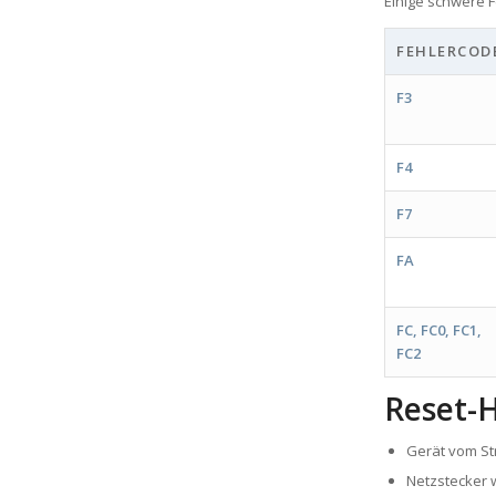
Einige schwere F
FEHLERCOD
F3
F4
F7
FA
FC, FC0, FC1,
FC2
Reset-H
Gerät vom St
Netzstecker 