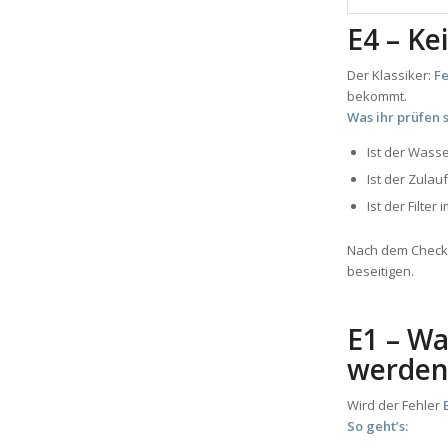
E4 – Ke
Der Klassiker:
F
bekommt.
Was ihr prüfen s
Ist der Wass
Ist der Zulau
Ist der Filter
Nach dem Check 
beseitigen.
E1 – W
werde
Wird der Fehler
So geht’s: