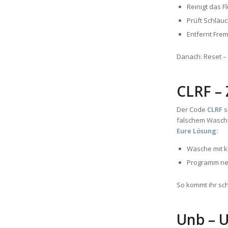
Reinigt das F
Prüft Schläu
Entfernt Fre
Danach: Reset –
CLRF – 
Der Code
CLRF
s
falschem Waschm
Eure Lösung:
Wäsche mit k
Programm neu
So kommt ihr sc
Unb – 