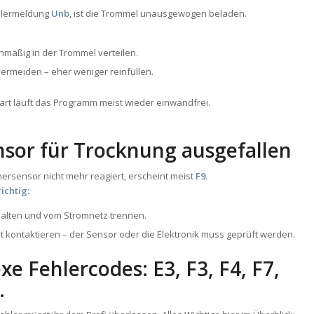
ehlermeldung
Unb
, ist die Trommel unausgewogen beladen.
hmäßig in der Trommel verteilen.
ermeiden – eher weniger reinfüllen.
rt läuft das Programm meist wieder einwandfrei.
nsor für Trocknung ausgefallen
ersensor nicht mehr reagiert, erscheint meist
F9
.
richtig:
alten und vom Stromnetz trennen.
 kontaktieren – der Sensor oder die Elektronik muss geprüft werden.
e Fehlercodes: E3, F3, F4, F7,
…