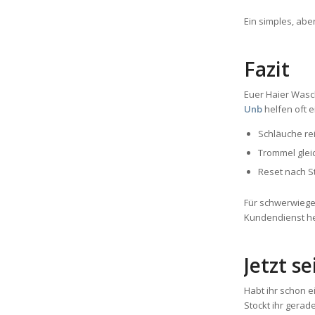
Ein simples, abe
Fazit
Euer Haier Wasch
Unb
helfen oft 
Schläuche rei
Trommel gle
Reset nach 
Für schwerwiege
Kundendienst h
Jetzt se
Habt ihr schon 
Stockt ihr gera