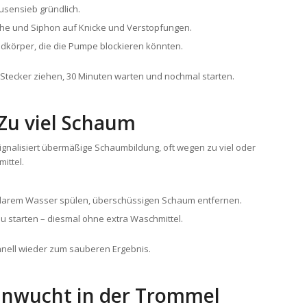
lusensieb gründlich.
che und Siphon auf Knicke und Verstopfungen.
mdkörper, die die Pumpe blockieren könnten.
 Stecker ziehen, 30 Minuten warten und nochmal starten.
Zu viel Schaum
ignalisiert übermäßige Schaumbildung, oft wegen zu viel oder
ittel.
larem Wasser spülen, überschüssigen Schaum entfernen.
 starten – diesmal ohne extra Waschmittel.
hnell wieder zum sauberen Ergebnis.
Unwucht in der Trommel