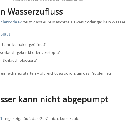
in Wasserzufluss
ehlercode E4
zeigt, dass eure Maschine zu wenig oder gar kein Wasser
olltet:
erhahn komplett geöffnet?
fschlauch geknickt oder verstopft?
 im Schlauch blockiert?
einfach neu starten – oft reicht das schon, um das Problem zu
asser kann nicht abgepumpt
n
E1
angezeigt, läuft das Gerät nicht korrekt ab.