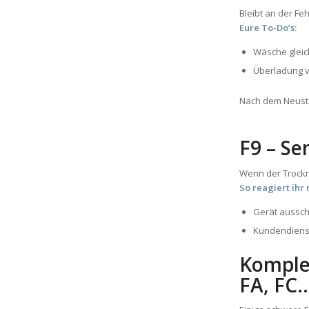
Bleibt an der F
Eure To-Do’s:
Wäsche gleic
Überladung v
Nach dem Neusta
F9 – Se
Wenn der Trockn
So reagiert ihr 
Gerät aussch
Kundendienst
Komplex
FA, FC