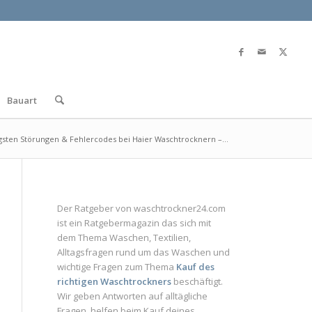
Bauart
gsten Störungen & Fehlercodes bei Haier Waschtrocknern –...
Der Ratgeber von
waschtrockner24.com
ist ein
Ratgebermagazin
das sich mit
dem Thema Waschen, Textilien,
Alltagsfragen rund um das Waschen und
wichtige Fragen zum Thema
Kauf des
richtigen Waschtrockners
beschäftigt.
Wir geben Antworten auf alltägliche
Fragen, helfen beim Kauf deines