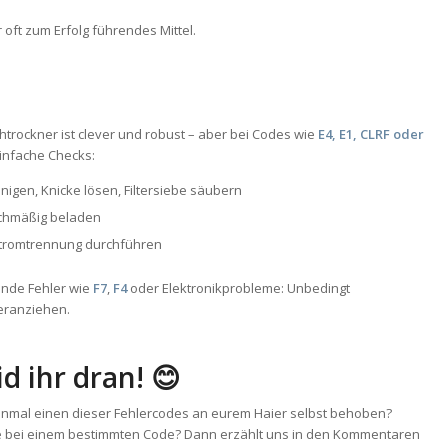
r oft zum Erfolg führendes Mittel.
trockner ist clever und robust – aber bei Codes wie
E4, E1, CLRF oder
einfache Checks:
nigen, Knicke lösen, Filtersiebe säubern
ichmäßig beladen
Stromtrennung durchführen
nde Fehler wie
F7
,
F4
oder Elektronikprobleme: Unbedingt
eranziehen.
id ihr dran! 😊
einmal einen dieser Fehlercodes an eurem Haier selbst behoben?
de bei einem bestimmten Code? Dann erzählt uns in den Kommentaren