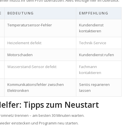
ehler müsst ihr dem Profi überlassen. Alles Wichtige hier im Überblick:
E
BEDEUTUNG
EMPFEHLUNG
Temperatursensor-Fehler
Kundendienst
kontaktieren
Heizelement defekt
Technik-Service
Motorschaden
Kundendienst rufen
Wasserstand-Sensor defekt
Fachmann
kontaktieren
Kommunikationsfehler zwischen
Seriös reparieren
Elektroniken
lassen
elfer: Tipps zum Neustart
romnetz trennen – am besten 30 Minuten warten.
wieder einstecken und Programm neu starten.