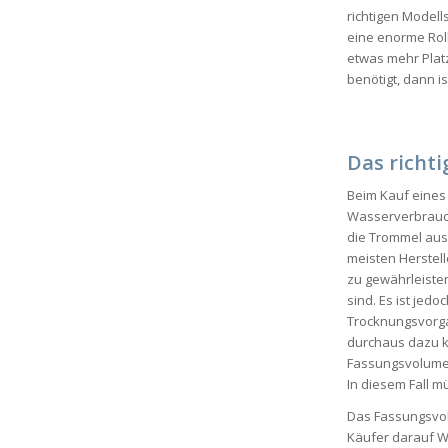
richtigen Modell
eine enorme Roll
etwas mehr Plat
benötigt, dann is
Das richt
Beim Kauf eines 
Wasserverbrauch
die Trommel aus?
meisten Herstel
zu gewährleisten
sind. Es ist jed
Trocknungsvorga
durchaus dazu k
Fassungsvolumen
In diesem Fall m
Das Fassungsvol
Käufer darauf W