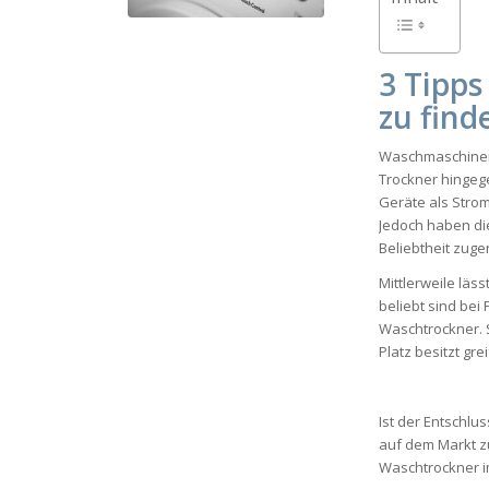
3
Tipps
zu find
Waschmaschinen 
Trockner hingegen
Geräte als Stro
Jedoch haben di
Beliebtheit zu
Mittlerweile läs
beliebt sind be
Waschtrockner. 
Platz besitzt gr
Ist der Entschlu
auf dem Markt zu
Waschtrockner im