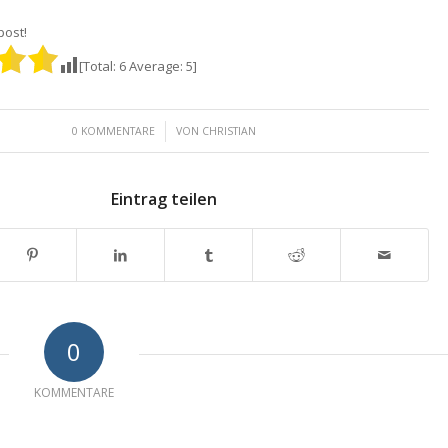
 post!
[Total:
6
Average:
5
]
/
0 KOMMENTARE
VON
CHRISTIAN
Eintrag teilen
0
KOMMENTARE