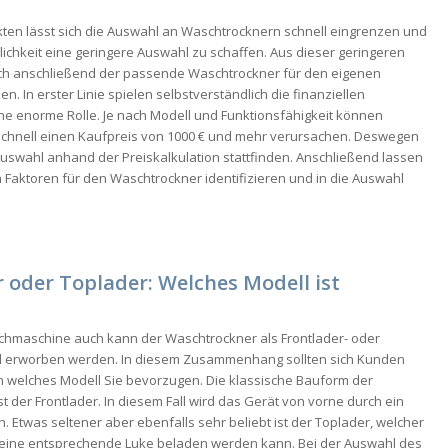
kten lässt sich die Auswahl an Waschtrocknern schnell eingrenzen und
ichkeit eine geringere Auswahl zu schaffen. Aus dieser geringeren
ich anschließend der passende Waschtrockner für den eigenen
n. In erster Linie spielen selbstverständlich die finanziellen
ne enorme Rolle. Je nach Modell und Funktionsfähigkeit können
chnell einen Kaufpreis von 1000 € und mehr verursachen. Deswegen
 Auswahl anhand der Preiskalkulation stattfinden. Anschließend lassen
n Faktoren für den Waschtrockner identifizieren und in die Auswahl
 oder Toplader: Welches Modell ist
chmaschine auch kann der Waschtrockner als Frontlader- oder
l erworben werden. In diesem Zusammenhang sollten sich Kunden
 welches Modell Sie bevorzugen. Die klassische Bauform der
t der Frontlader. In diesem Fall wird das Gerät von vorne durch ein
. Etwas seltener aber ebenfalls sehr beliebt ist der Toplader, welcher
eine entsprechende Luke beladen werden kann. Bei der Auswahl des