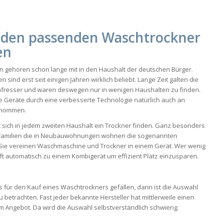
 den passenden Waschtrockner
en
gehören schon lange mit in den Haushalt der deutschen Bürger.
 sind erst seit einigen Jahren wirklich beliebt. Lange Zeit galten die
mfresser und waren deswegen nur in wenigen Haushalten zu finden.
e Geräte durch eine verbesserte Technologie natürlich auch an
genommen.
st sich in jedem zweiten Haushalt ein Trockner finden. Ganz besonders
i Familien die in Neubauwohnungen wohnen die sogenannten
Sie vereinen Waschmaschine und Trockner in einem Gerät. Wer wenig
eift automatisch zu einem Kombigerät um effizient Platz einzusparen.
ss für den Kauf eines Waschtrockners gefallen, dann ist die Auswahl
 betrachten. Fast jeder bekannte Hersteller hat mittlerweile einen
 Angebot. Da wird die Auswahl selbstverständlich schwierig.