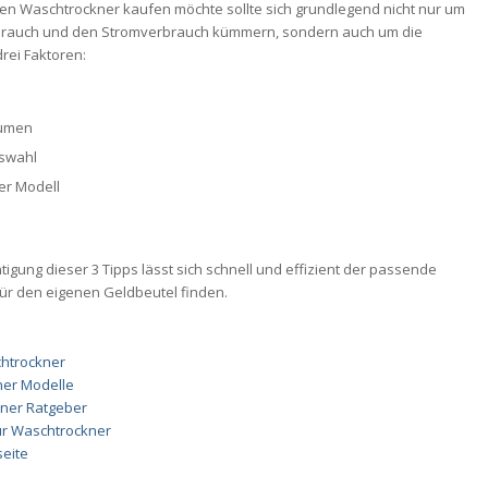
en Waschtrockner kaufen möchte sollte sich grundlegend nicht nur um
rauch und den Stromverbrauch kümmern, sondern auch um die
rei Faktoren:
lumen
swahl
er Modell
tigung dieser 3 Tipps lässt sich schnell und effizient der passende
ür den eigenen Geldbeutel finden.
htrockner
ner Modelle
ner Ratgeber
ür Waschtrockner
seite