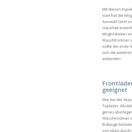
Mit diesen Aspe
man hat die Mögl
Auswahl lässt s
Haushalt erwerbe
Möglichkeiten ei
Waschtrockner s
sollte die erste
sich die weitere
einbinden.
Frontlader
geeignet
Wie bei der Was
Toplader -Model
genau überlegen
Waschtrockner is
Bullauge beladen
von oben durch 