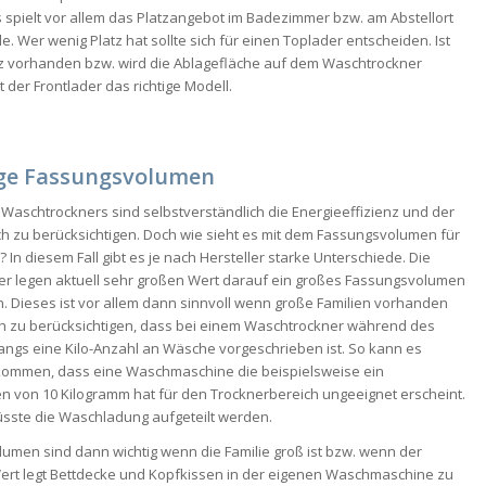
s spielt vor allem das Platzangebot im Badezimmer bzw. am Abstellort
e. Wer wenig Platz hat sollte sich für einen Toplader entscheiden. Ist
z vorhanden bzw. wird die Ablagefläche auf dem Waschtrockner
t der Frontlader das richtige Modell.
ige Fassungsvolumen
Waschtrockners sind selbstverständlich die Energieeffizienz und der
 zu berücksichtigen. Doch wie sieht es mit dem Fassungsvolumen für
 In diesem Fall gibt es je nach Hersteller starke Unterschiede. Die
ler legen aktuell sehr großen Wert darauf ein großes Fassungsvolumen
. Dieses ist vor allem dann sinnvoll wenn große Familien vorhanden
och zu berücksichtigen, dass bei einem Waschtrockner während des
ngs eine Kilo-Anzahl an Wäsche vorgeschrieben ist. So kann es
ommen, dass eine Waschmaschine die beispielsweise ein
 von 10 Kilogramm hat für den Trocknerbereich ungeeignet erscheint.
üsste die Waschladung aufgeteilt werden.
umen sind dann wichtig wenn die Familie groß ist bzw. wenn der
ert legt Bettdecke und Kopfkissen in der eigenen Waschmaschine zu