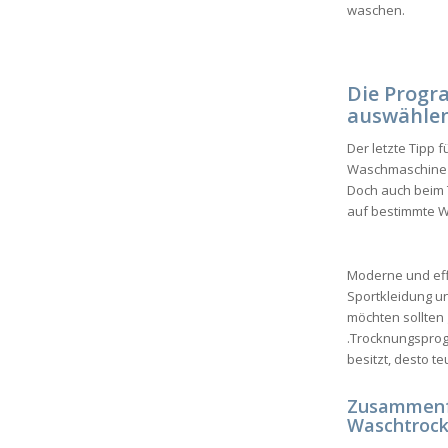
waschen.
Die Progr
auswähle
Der letzte Tipp 
Waschmaschine z
Doch auch beim T
auf bestimmte W
Moderne und eff
Sportkleidung u
möchten sollte
.Trocknungspro
besitzt, desto t
Zusammenfa
Waschtrock