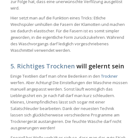
zur Folge hat, dass eine unerwünschte Verfilzung ausgelöst
wird.
Hier setzt man auf die Funktion eines Tricks: Etliche
Weichspüler umhüllen die Fasern der Klamotten und machen
sie dadurch elastischer. Für die Fasern ist es somit simpler
geworden, in die eigentliche Form zurückzukehren. Während
des Waschvorgangs darf lediglich vorgeschriebenes
Waschmittel verwendet werden.
5. Richtiges Trocknen
will gelernt sein
Einige Textilien darf man ohne Bedenken in den
Trockner
werfen. Aber Achtung! Die Einstellungen der Maschine müssen
manuell angepasst werden. Sonst läuft womöglich das
Lieblingsshirt ein. Je nach Fall darf man kurz schleudern.
Kleines, Unempfindliches lässt sich sogar mit einer
Salatschleuder bearbeiten. Dank der neuesten Technik
lassen sich glücklicherweise verschiedene Programme am
Trocknergerät austangieren. Die feuchte Wäsche darf nicht
ausgewrungen werden!
Speziell bei Wolle verhält es sich so, dass man das gute Stück