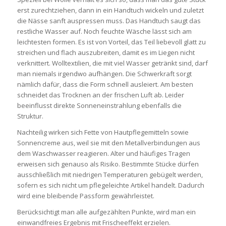
erst zurechtziehen, dann in ein Handtuch wickeln und zuletzt
die Nässe sanft auspressen muss. Das Handtuch saugt das
restliche Wasser auf. Noch feuchte Wäsche lässt sich am
leichtesten formen. Es ist von Vorteil, das Teil liebevoll glatt zu
streichen und flach auszubreiten, damit es im Liegen nicht
verknittert. Wolltextilien, die mit viel Wasser getränkt sind, darf
man niemals irgendwo aufhängen. Die Schwerkraft sorgt
nämlich dafür, dass die Form schnell ausleiert. Am besten
schneidet das Trocknen an der frischen Luft ab. Leider
beeinflusst direkte Sonneneinstrahlung ebenfalls die
Struktur.
Nachteilig wirken sich Fette von Hautpflegemitteln sowie
Sonnencreme aus, weil sie mit den Metallverbindungen aus
dem Waschwasser reagieren. Alter und häufiges Tragen
erweisen sich genauso als Risiko. Bestimmte Stücke dürfen
ausschließlich mit niedrigen Temperaturen gebügelt werden,
sofern es sich nicht um pflegeleichte Artikel handelt. Dadurch
wird eine bleibende Passform gewährleistet.
Berücksichtigt man alle aufgezählten Punkte, wird man ein
einwandfreies Ergebnis mit Frischeeffekt erzielen.