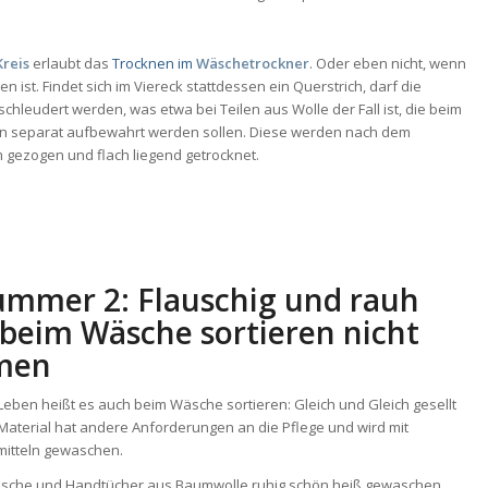
Kreis
erlaubt das
Trocknen im
Wä
schetrockner
. Oder eben nicht, wenn
n ist. Findet sich im Viereck stattdessen ein Querstrich, darf die
chleudert werden, was etwa bei Teilen aus Wolle der Fall ist, die beim
n separat aufbewahrt werden sollen. Diese werden nach dem
 gezogen und flach liegend getrocknet.
ummer 2: Flauschig und rauh
beim Wäsche sortieren nicht
men
 Leben heißt es auch beim Wäsche sortieren: Gleich und Gleich gesellt
 Material hat andere Anforderungen an die Pflege und wird mit
itteln gewaschen.
sche und Handtücher aus Baumwolle ruhig schön heiß gewaschen