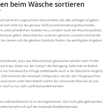
ben beim Wäsche sortieren
r
ck hat einen sogenannten Waschzettel, der alle wichtigen Angaben
ndet sich nicht nur die genaue Stoffzusammensetzung (Baumwolle,
 in unterschiedlichen Anteilen etc.), sondern auch die Wäschesymbole,
chestück gelten. Beim Wäsche sortieren gehören zunächst einmal die
 bei denen sich die gleichen Symbole finden. Die wichtigsten Angaben
ch
bedeutet, dass das Wäschestück gewaschen werden darf. Findet
ein Kreis, bleibt nur der Gang in die Reinigung. Sieht man im Bottich
 nur Handwäsche infrage (mittlerweile auch in der Maschine möglich).
e Zahl benennt die maximale Temperatur, mit der das Teil gewaschen
n Querstrich unter dem Bottich mahnt die schonende Wäsche an, bei
en darf es nur sehr sanft behandelt werden.
ist selbsterklärend: Ist es durchgestrichen, darf nicht gebügelt werden,
unkte bezieht sich auf die maximale Bügeltemperatur.