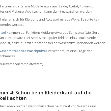
el
eignen sich für alle Modelle etwa aus Seide, Acetat, Polyamid,
ester und Viskose. Auch Leinen kann damit gewaschen werden.
el
eignen sich für Kleidung und Accessoires aus Wolle. Es sollte kein
rwendet werden.
ttel
kommen bei Funktionskleidung etwa aus Sympatex (wie Gore-
an zum Einsatz. Hier sind Weichspüler fehl am Platz. Auch Seide,
bar ist, sollte nur mit einem speziellen Waschmittel behandelt werden.
waschmittel oder Waschpulver
verwendet, ist eine Frage des
eschmacks.
odule=Amazon template=item]
er 4: Schon beim Kleiderkauf auf die
eit achten
das Leben leichter, wenn man schon beim Kauf von Wäsche und