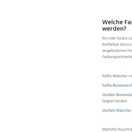
Welche F
werden?
Ein rote Socke 
Entfärber lässt 
angebotenen Far
Farbexperimenten
helle Wäsche
: 
helle Buntwäsc
dunkle Buntwäs
Stapel landen
dunkle Wäsche:
Manche Hausfrau