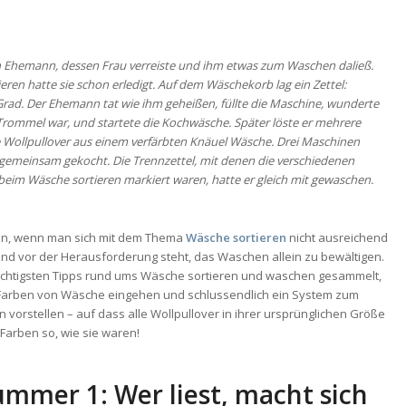
n Ehemann, dessen Frau verreiste und ihm etwas zum Waschen daließ.
eren hatte sie schon erledigt. Auf dem Wäschekorb lag ein Zettel:
rad. Der Ehemann tat wie ihm geheißen, füllte die Maschine, wunderte
ie Trommel war, und startete die Kochwäsche. Später löste er mehrere
 Wollpullover aus einem verfärbten Knäuel Wäsche. Drei Maschinen
gemeinsam gekocht. Die Trennzettel, mit denen die verschiedenen
im Wäsche sortieren markiert waren, hatte er gleich mit gewaschen.
en, wenn man sich mit dem Thema
Wäsche sortieren
nicht ausreichend
und vor der Herausforderung steht, das Waschen allein zu bewältigen.
ichtigsten Tipps rund ums Wäsche sortieren und waschen gesammelt,
Farben von Wäsche eingehen und schlussendlich ein System zum
 vorstellen – auf dass alle Wollpullover in ihrer ursprünglichen Größe
 Farben so, wie sie waren!
mmer 1: Wer liest, macht sich