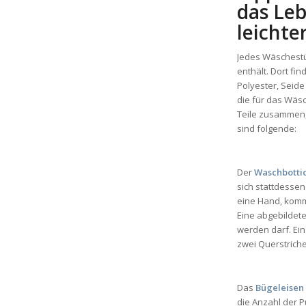
das Le
leichte
Jedes Wäschestü
enthält. Dort fi
Polyester, Seide
die für das Wäs
Teile zusammen,
sind folgende:
Der
Waschbotti
sich stattdessen 
eine Hand, kommt
Eine abgebildet
werden darf. Ei
zwei Querstrich
Das
Bügeleisen
die Anzahl der P