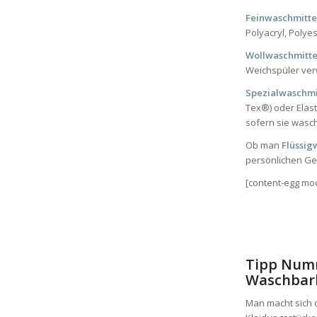
Feinwaschmitt
Polyacryl, Poly
Wollwaschmitt
Weichspüler ve
Spezialwaschmi
Tex®) oder Elast
sofern sie wasch
Ob man
Flüssig
persönlichen G
[content-egg m
Tipp Numm
Waschbark
Man macht sich 