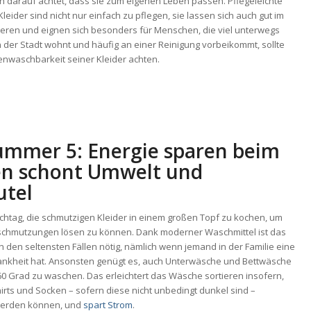
n darauf achtet, dass sie zum eigenen Leben passen. Pflegeleichte
Kleider sind nicht nur einfach zu pflegen, sie lassen sich auch gut im
tieren und eignen sich besonders für Menschen, die viel unterwegs
in der Stadt wohnt und häufig an einer Reinigung vorbeikommt, sollte
enwaschbarkeit seiner Kleider achten.
ummer 5: Energie sparen beim
n schont Umwelt und
utel
chtag, die schmutzigen Kleider in einem großen Topf zu kochen, um
schmutzungen lösen zu können. Dank moderner Waschmittel ist das
n den seltensten Fällen nötig, nämlich wenn jemand in der Familie eine
nkheit hat. Ansonsten genügt es, auch Unterwäsche und Bettwäsche
60 Grad zu waschen. Das erleichtert das Wäsche sortieren insofern,
irts und Socken – sofern diese nicht unbedingt dunkel sind –
erden können, und
spart Strom
.