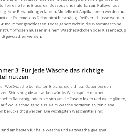
dürfen eine feine Bluse, ein Dessous und natürlich ein Pullover aus
ie gleiche Behandlung erfahren. Modelle mit Applikationen werden auf
amit die Trommel das Dekor nicht beschädigt. Reißverschlüsse werden
rund immer geschlossen. Leder gehört nicht in die Waschmaschine,
instrumpfhosen müssen in einem Wäschesäckchen oder Kissenbezug
and) gewaschen werden.
mer 3: Für jede Wäsche das richtige
el nutzen
für Weißwäsche beinhalten Bleiche, die sich auf Dauer bei den
rzen Shirts negativ auswirken würde. Weichspüler machen
ehm flauschig, indem sie sich um die Fasern legen und diese glätten,
 auf Wolle schädigend aus. Beim Wäsche sortieren sollten diese
 berücksichtig werden. Die wichtigsten Waschmittel sind:
l
sind am besten für helle Wäsche und Bettwäsche geeignet.