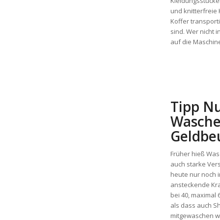
Kleidungsstücke
und knitterfreie 
Koffer transpor
sind. Wer nicht 
auf die Maschin
Tipp N
Wasche
Geldbe
Früher hieß Was
auch starke Ver
heute nur noch i
ansteckende Kra
bei 40, maximal 
als dass auch Sh
mitgewaschen w