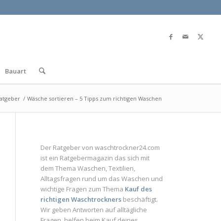
Bauart
atgeber
/
Wäsche sortieren – 5 Tipps zum richtigen Waschen
Der Ratgeber von
waschtrockner24.com
ist ein
Ratgebermagazin
das sich mit
dem Thema Waschen, Textilien,
Alltagsfragen rund um das Waschen und
wichtige Fragen zum Thema
Kauf des
richtigen Waschtrockners
beschäftigt.
Wir geben Antworten auf alltägliche
Fragen, helfen beim Kauf deines