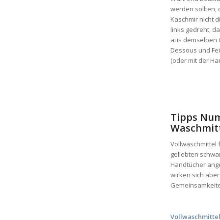
werden sollten, 
Kaschmir nicht d
links gedreht, d
aus demselben G
Dessous und Fe
(oder mit der H
Tipps Num
Waschmitt
Vollwaschmittel 
geliebten schwa
Handtücher angen
wirken sich aber
Gemeinsamkeiten
Vollwaschmitte