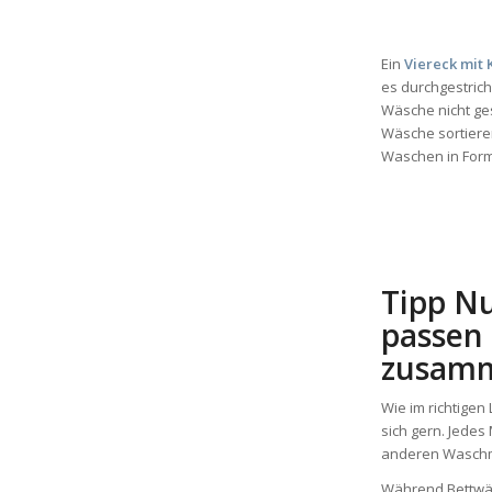
Ein
Viereck mit 
es durchgestriche
Wäsche nicht ges
Wäsche sortiere
Waschen in Form
Tipp N
passen 
zusam
Wie im richtigen
sich gern. Jedes
anderen Waschm
Während Bettwä