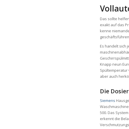
Vollaut
Das sollte helfe
exakt auf das P
kenne niemanden
geschäftsführen
Es handelt sich 
maschinenabhän
Geschirrspülmitt
Knapp neun Euro
Spültemperatur 
aber auch herkö
Die Dosie
Siemens
Hausger
Waschmaschinen 
500. Das System
erkennt die Bela
Verschmutzungsg