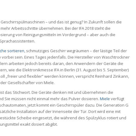
Geschirrspülmaschinen – und das ist genug? In Zukunft sollen die
ehr Arbeitsschritte übernehmen. Bei der IFA 2018 steht die
sierung von Reinigungsmitteln im Vordergrund – aber auch die
Sprachassistenten.
he sortieren
, schmutziges Geschirr wegräumen – der lästige Teil der
e vorbei sein. Eines Tages jedenfalls. Die Hersteller von Waschtrockner
lern arbeiten jedoch bereits daran, den Anwendern der Geräte die
tern, wie die Elektronikmesse IFA in Berlin (31. August bis 5. September)
 soll „freier und flexibler“ werden können, verspricht Reinhard Zinkann,
der Gesellschafter von Miele.
 ist das Stichwort. Die Geräte denken mit und übernehmen die
Und Sie müssen nicht einmal mehr das Pulver dosieren.
Miele
verfügt
schautomaten, jetzt kommt ein Geschirrspüler dazu. Die Generation G
ätzliche Installation auf der Innenseite der Tür. Dort wird eine mit
estückte Scheibe eingesetzt, die während des Spülzyklus rotiert und
ungsmittel exakt dosiert abgibt.