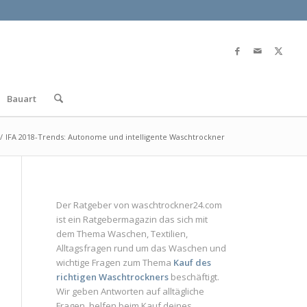
Bauart
/
IFA 2018-Trends: Autonome und intelligente Waschtrockner
Der Ratgeber von
waschtrockner24.com
ist ein
Ratgebermagazin
das sich mit
dem Thema Waschen, Textilien,
Alltagsfragen rund um das Waschen und
wichtige Fragen zum Thema
Kauf des
richtigen Waschtrockners
beschäftigt.
Wir geben Antworten auf alltägliche
Fragen, helfen beim Kauf deines