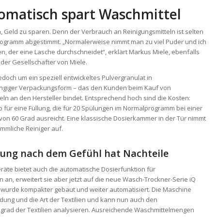
omatisch spart Waschmittel
n, Geld zu sparen. Denn der Verbrauch an Reinigungsmitteln ist selten
rogramm abgestimmt. „Normalerweise nimmt man zu viel Puder und ich
, der eine Lasche durchschneidet“, erklärt Markus Miele, ebenfalls
der Gesellschafter von Miele.
jedoch um ein speziell entwickeltes Pulvergranulat in
giger Verpackungsform – das den Kunden beim Kauf von
eln an den Hersteller bindet. Entsprechend hoch sind die Kosten:
 für eine Füllung, die für 20 Spülungen im Normalprogramm bei einer
von 60 Grad ausreicht. Eine klassische Dosierkammer in der Tür nimmt
mmliche Reiniger auf.
rung nach dem Gefühl hat Nachteile
äte bietet auch die automatische Dosierfunktion für
an, erweitert sie aber jetzt auf die neue Wasch-Trockner-Serie iQ
 wurde kompakter gebaut und weiter automatisiert. Die Maschine
dung und die Art der Textilien und kann nun auch den
rad der Textilien analysieren. Ausreichende Waschmittelmengen