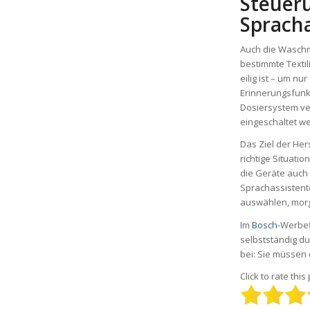
Steuer
Spracha
Auch die Waschm
bestimmte Texti
eilig ist – um n
Erinnerungsfunk
Dosiersystem ver
eingeschaltet w
Das Ziel der Her
richtige Situati
die Geräte auch
Sprachassisten
auswählen, morg
Im
Bosch-
Werbef
selbstständig du
bei: Sie müssen 
Click to rate this