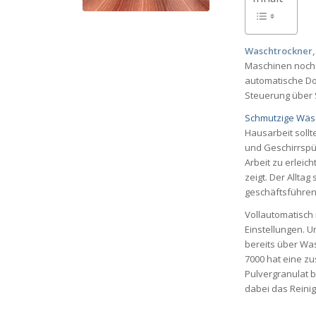
Waschtrockner,
Maschinen noch m
automatische Do
Steuerung über 
Schmutzige Wäsc
Hausarbeit sollt
und Geschirrspü
Arbeit zu erleich
zeigt. Der Alltag
geschäftsführen
Vollautomatisch
Einstellungen. 
bereits über Wa
7000 hat eine zus
Pulvergranulat b
dabei das Reinig