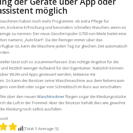
ung der Geräte über App oder
ssistent möglich
aschinen haben noch mehr Programme: ob extra Pflege für
lien, trockene Erfrischung und besonders schnelles Waschen, wenn es
ur einige zu nennen. Der neue Geschirrspüler G700 von Miele bietet eine
tion namens „AutoStart“. Da der Reiniger immer über das
fügbar ist, kann die Maschine jeden Tag zur gleichen Zeit automatisch
erden.
steller lässt sich so zusammenfassen: Das richtige Angebot für die
on und letztlich weniger Aufwand für den Eigentümer. Natürlich können
 über WLAN und Apps gesteuert werden, teilweise mit
ten. So kann der Besitzer seine Waschmaschine aus dem Nebenraum
ens vom Bett oder sogar vom Schreibtisch im Büro aus einschalten.
ilm über den neuen
Waschtrockner
fliegen sogar die Kleidungsstücke
rch die Luft in die Trommel. Aber der Besitzer behält dies wie gewohnt
die Kleidung noch selbst ausfüllen.
 post!
[Total:
5
Average:
5
]