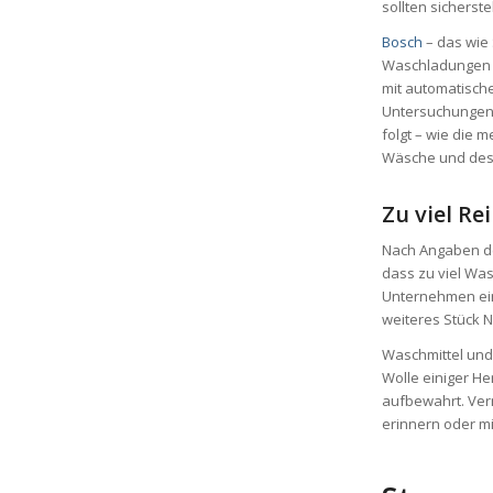
sollten sicherst
Bosch
– das wie 
Waschladungen p
mit automatisch
Untersuchungen
folgt – wie die 
Wäsche und des 
Zu viel Re
Nach Angaben d
dass zu viel Was
Unternehmen ein
weiteres Stück N
Waschmittel und 
Wolle einiger H
aufbewahrt. Ver
erinnern oder mi