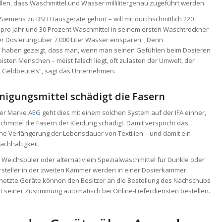
ellen, dass Waschmittel und Wasser millilitergenau zugeführt werden.
Siemens zu BSH Hausgeräte gehört – will mit durchschnittlich 220
ro Jahr und 30 Prozent Waschmittel in seinem ersten Waschtrockner
er Dosierung über 7.000 Liter Wasser einsparen. „Denn
 haben gezeigt, dass man, wenn man seinen Gefühlen beim Dosieren
meisten Menschen – meist falsch liegt, oft zulasten der Umwelt, der
Geldbeutels“, sagt das Unternehmen.
inigungsmittel schädigt die Fasern
er Marke
AEG
geht dies mit einem solchen System auf der IFA einher,
chmittel die Fasern der Kleidung schädigt. Damit verspricht das
e Verlängerung der Lebensdauer von Textilien – und damit ein
achhaltigkeit.
Weichspüler oder alternativ ein Spezialwaschmittel für Dunkle oder
ersteller in der zweiten Kammer werden in einer Dosierkammer
netzte Geräte können den Besitzer an die Bestellung des Nachschubs
t seiner Zustimmung automatisch bei Online-Lieferdiensten bestellen.