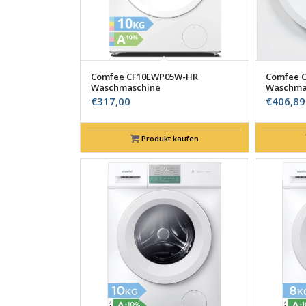
Comfee CF10EWP05W-HR
Comfee 
Waschmaschine
Waschma
€
317,00
€
406,89
Produkt kaufen