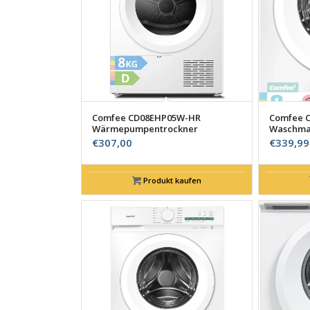
Comfee CD08EHP05W-HR
Comfee 
Wärmepumpentrockner
Waschma
€
307,00
€
339,99
Produkt kaufen