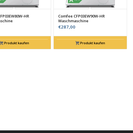
CFP03EW80W-HR
Comfee CFP03EW90W-HR
schine
Waschmaschine
€
287,00
Produkt kaufen
Produkt kaufen