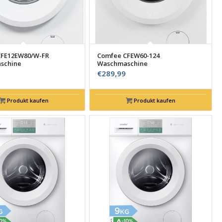
CFE12EW80/W-FR
Comfee CFEW60-124
schine
Waschmaschine
€
289,99
Produkt kaufen
Produkt kaufen