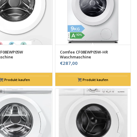
CF08EWP05W
Comfee CF08EWP05W-HR
schine
Waschmaschine
€
287,00
Produkt kaufen
Produkt kaufen