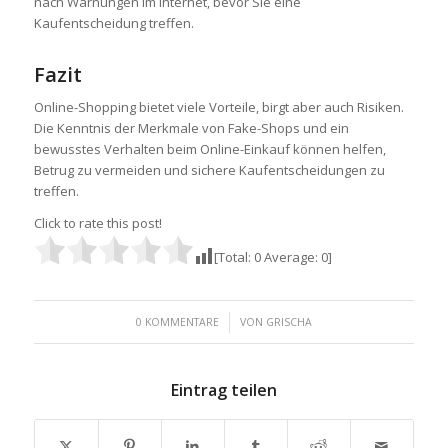
nach Warnungen im Internet, bevor Sie eine
Kaufentscheidung treffen.
Fazit
Online-Shopping bietet viele Vorteile, birgt aber auch Risiken.
Die Kenntnis der Merkmale von Fake-Shops und ein
bewusstes Verhalten beim Online-Einkauf können helfen,
Betrug zu vermeiden und sichere Kaufentscheidungen zu
treffen.
Click to rate this post!
[Total:
0
Average:
0
]
/
0 KOMMENTARE
VON
GRISCHA
Eintrag teilen