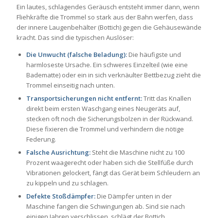
Ein lautes, schlagendes Geräusch entsteht immer dann, wenn
Fliehkräfte die Trommel so stark aus der Bahn werfen, dass
der innere Laugenbehälter (Bottich) gegen die Gehäusewände
kracht. Das sind die typischen Auslöser:
Die Unwucht (falsche Beladung):
Die häufigste und
harmloseste Ursache. Ein schweres Einzelteil (wie eine
Badematte) oder ein in sich verknäulter Bettbezug zieht die
Trommel einseitig nach unten.
Transportsicherungen nicht entfernt:
Tritt das Knallen
direkt beim ersten Waschgang eines Neugeräts auf,
stecken oft noch die Sicherungsbolzen in der Rückwand.
Diese fixieren die Trommel und verhindern die nötige
Federung.
Falsche Ausrichtung:
Steht die Maschine nicht zu 100
Prozent waagerecht oder haben sich die Stellfüße durch
Vibrationen gelockert, fängt das Gerät beim Schleudern an
zu kippeln und zu schlagen.
Defekte Stoßdämpfer:
Die Dämpfer unten in der
Maschine fangen die Schwingungen ab. Sind sie nach
einigen Jahren verschlissen, schlägt der Bottich