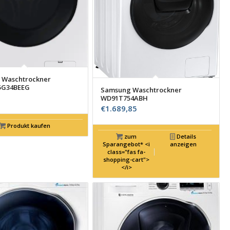
 Waschtrockner
G34BEEG
Samsung Waschtrockner
WD91T754ABH
€
1.689,85
Produkt kaufen
zum
Details
Sparangebot* <i
anzeigen
class="fas fa-
shopping-cart">
</i>