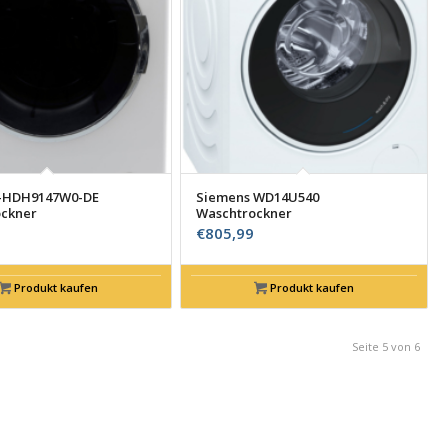
S-HDH9147W0-DE
Siemens WD14U540
ckner
Waschtrockner
€
805,99
Produkt kaufen
Produkt kaufen
Seite 5 von 6