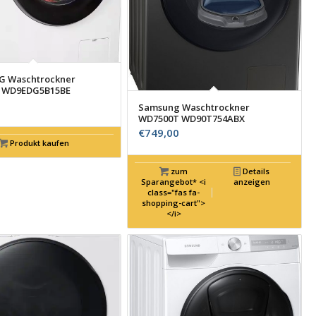
 Waschtrockner
 WD9EDG5B15BE
Samsung Waschtrockner
WD7500T WD90T754ABX
€
749,00
Produkt kaufen
zum
Details
Sparangebot* <i
anzeigen
class="fas fa-
shopping-cart">
</i>