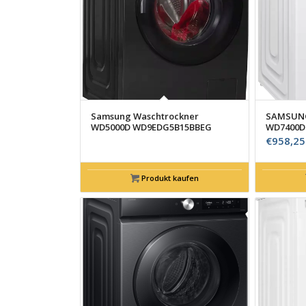
Samsung Waschtrockner
SAMSUNG
WD5000D WD9EDG5B15BBEG
WD7400D
€
958,25
Produkt kaufen