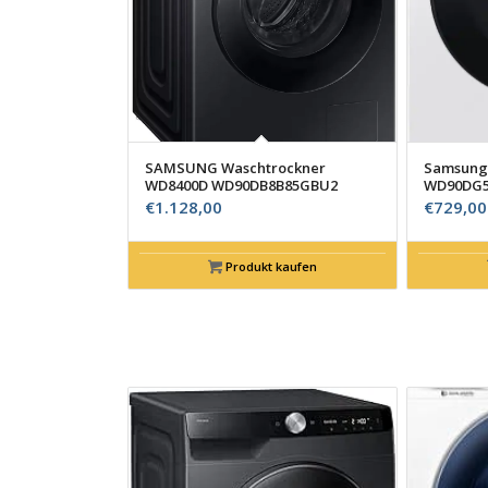
SAMSUNG Waschtrockner
Samsung
WD8400D WD90DB8B85GBU2
WD90DG5
€
1.128,00
€
729,00
Produkt kaufen