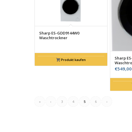
Sharp ES-GDD9144W0
Waschtrockner
Sharp E
Produkt kaufen
Waschtro
€
549,00
«
‹
3
4
5
6
›