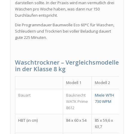
darstellen sollte. In der Praxis wird man vermutlich drei
Wäschen pro Woche haben, was dann nur 150
Durchläufen entspricht.
Die Programmdauer Baumwolle Eco 60°C für Waschen,
Schleudern und Trocknen bei voller Beladung dauert
gute 225 Minuten.
Waschtrockner – Vergleichsmodelle
in der Klasse 8 kg
Modell 1
Modell 2
Model
Bauart
Bauknecht
Miele WTH
Bauk
WATK Prime
730 WPM
WATK
8612
8614
HBT (in cm)
84 x 60 x 54
85 x 59,6 x
84 x 5
63,7
54