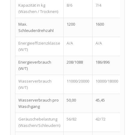
Kapazität in kg
8/6
7/4
8/6
(Waschen / Trocknen)
Max.
1200
1600
1400
Schleuderdrehzahl
Energieeffizienzklasse
A/A
A/A
A/A
(W/T)
Energieverbrauch
208/1088
186/896
208/1
(W/T)
Wasserverbrauch
11000/20000
10000/18000
11000
(W/T)
Wasserverbrauch pro
50,00
45,45
50,00
Waschgang
Geräuschebelastung
56/82
42/72
56/82
(Waschen/Schleudern)