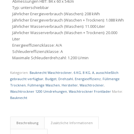
Abmessungen HBT: 84 x 60 x 54cm
Typ: unterschiebbar
Jährlicher Energieverbrauch (Waschen): 208 kWh
Jährlicher Energieverbrauch (Waschen + Trocknen): 1.088 kWh
Jährlicher Wasserverbrauch (Waschen): 11.000 Liter
Jährlicher Wasserverbrauch (Waschen + Trocknen): 20.000
Liter
Energieeffizienzklasse: A/A
Schleudereffizienzklasse: A
Maximale Schleuderdrehzahl: 1.200 U/min
Kategorien:
Bauknecht Waschtrockner
,
6 KG
,
8 KG
,
A
,
ausschließlich
gebraucht verfügbar
,
Budget
,
Drehzahl
,
Energieeffizienz
,
Füllmenge
Trocknen
,
Füllmenge Waschen
,
Hersteller
,
Waschtrockner
,
Waschtrockner 1200 Umdrehungen
,
Waschtrockner Frontlader
Marke:
Bauknecht
Beschreibung
Zusätzliche Informationen