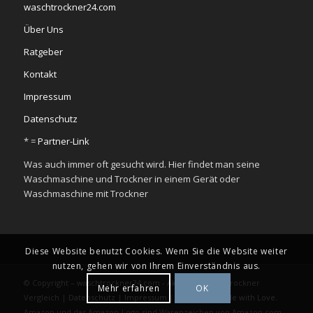
waschtrockner24.com
Über Uns
Ratgeber
Kontakt
Impressum
Datenschutz
* =
Partner-Link
Was auch immer oft gesucht wird. Hier findet man seine
Waschmaschine und Trockner in einem Gerät oder
Waschmaschine mit Trockner
Diese Website benutzt Cookies. Wenn Sie die Website weiter
nutzen, gehen wir von Ihrem Einverständnis aus.
© Copyright – waschtrockner24.com - Aktueller Waschtrockner
Mehr erfahren
OK
Vergleich |
Datenschutz
|
Impressum
|
Sitemap
|
Made with Love.
Amazon und das Amazon-Logo sind Warenzeichen von Amazon.com,