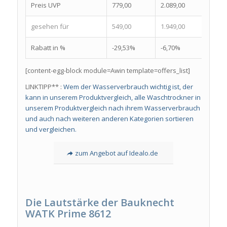
Preis UVP
779,00
2.089,00
909,0
gesehen für
549,00
1.949,00
599,0
Rabatt in %
-29,53%
-6,70%
-34,1
[content-egg-block module=Awin template=offers_list]
LINKTIPP** :
Wem der Wasserverbrauch wichtig ist, der
kann in unserem Produktvergleich, alle Waschtrockner in
unserem Produktvergleich nach ihrem Wasserverbrauch
und auch nach weiteren anderen Kategorien sortieren
und vergleichen.
zum Angebot auf Idealo.de
Die Lautstärke
der
Bauknecht
WATK Prime 8612