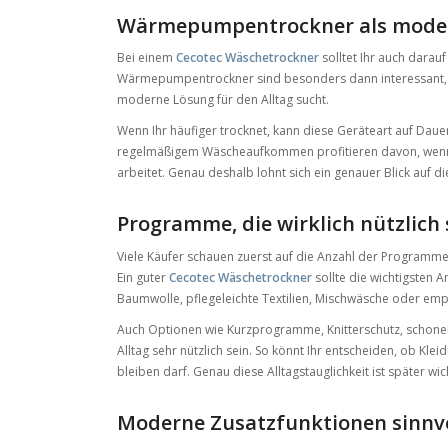
Wärmepumpentrockner als mode
Bei einem
Cecotec Wäschetrockner
solltet Ihr auch darau
Wärmepumpentrockner sind besonders dann interessant, we
moderne Lösung für den Alltag sucht.
Wenn Ihr häufiger trocknet, kann diese Geräteart auf Daue
regelmäßigem Wäscheaufkommen profitieren davon, wenn de
arbeitet. Genau deshalb lohnt sich ein genauer Blick auf d
Programme, die wirklich nützlich 
Viele Käufer schauen zuerst auf die Anzahl der Programme.
Ein guter
Cecotec Wäschetrockner
sollte die wichtigsten
Baumwolle, pflegeleichte Textilien, Mischwäsche oder emp
Auch Optionen wie Kurzprogramme, Knitterschutz, schon
Alltag sehr nützlich sein. So könnt Ihr entscheiden, ob Kle
bleiben darf. Genau diese Alltagstauglichkeit ist später wi
Moderne Zusatzfunktionen sinnv