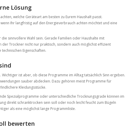
rne Lösung
f achten, welche Geräteart am besten zu Eurem Haushalt passt.
nn Ihr langfristig auf den Energieverbrauch achten möchtet und eine
r die sinnvollere Wahl sein. Gerade Familien oder Haushalte mit
r Trockner nicht nur praktisch, sondern auch möglichst effizient
ie technischen Eigenschaften.
sind
 Wichtiger ist aber, ob diese Programme im Alltag tatsächlich Sinn ergeben.
 Anwendungen sauber abdecken. Dazu gehören meist Programme für
findlichere Kleidungsstücke.
ende Spezialprogramme oder unterschiedliche Trocknungsgrade können im
idung direkt schranktrocken sein soll oder noch leicht feucht zum Bügeln
chtiger als eine möglichst lange Programmliste.
oll bewerten