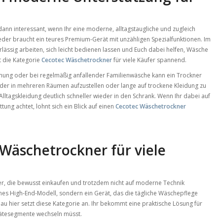
 dann interessant, wenn Ihr eine moderne, alltagstaugliche und zugleich
eder braucht ein teures Premium-Gerät mit unzähligen Spezialfunktionen. Im
erlässig arbeiten, sich leicht bedienen lassen und Euch dabei helfen, Wäsche
t die Kategorie
Cecotec Wäschetrockner
für viele Käufer spannend.
ohnung oder bei regelmäßig anfallender Familienwäsche kann ein Trockner
der in mehreren Räumen aufzustellen oder lange auf trockene Kleidung zu
ltagskleidung deutlich schneller wieder in den Schrank. Wenn Ihr dabei auf
ung achtet, lohnt sich ein Blick auf einen
Cecotec Wäschetrockner
Wäschetrockner für viele
fer, die bewusst einkaufen und trotzdem nicht auf moderne Technik
es High-End-Modell, sondern ein Gerät, das die tägliche Wäschepflege
nau hier setzt diese Kategorie an. Ihr bekommt eine praktische Lösung für
erätesegmente wechseln müsst.