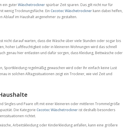
n ein guter
Wäschetrockner
spürbar Zeit sparen. Das gilt nicht nur für
mit wenig Trocknungsfläche. Ein
Cecotec Wäschetrockner
kann dabei helfen,
n Ablauf im Haushalt angenehmer zu gestalten.
sst nicht darauf warten, dass die Wäsche über viele Stunden oder sogar bis
, hoher Luftfeuchtigkeit oder in kleineren Wohnungen wird das schnell
uch genau hier entlasten und dafür sorgen, dass Kleidung, Bettwäsche oder
n, Sportkleidung regelmäßig gewaschen wird oder Ihr einfach keine Lust
u in solchen Alltagssituationen zeigt ein Trockner, wie viel Zeit und
 Haushalte
d Singles und Paare oft mit einer kleineren oder mittleren Trommelgröße
pazität. Die Kategorie
Cecotec Wäschetrockner
ist deshalb besonders
nssituationen richtet.
äsche, Arbeitskleidung oder Kinderkleidung anfallen, kann eine größere