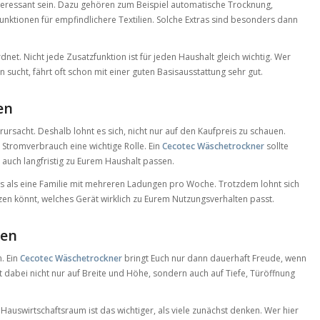
eressant sein. Dazu gehören zum Beispiel automatische Trocknung,
funktionen für empfindlichere Textilien. Solche Extras sind besonders dann
ordnet. Nicht jede Zusatzfunktion ist für jeden Haushalt gleich wichtig. Wer
 sucht, fährt oft schon mit einer guten Basisausstattung sehr gut.
en
erursacht. Deshalb lohnt es sich, nicht nur auf den Kaufpreis zu schauen.
 Stromverbrauch eine wichtige Rolle. Ein
Cecotec Wäschetrockner
sollte
 auch langfristig zu Eurem Haushalt passen.
ers als eine Familie mit mehreren Ladungen pro Woche. Trotzdem lohnt sich
tzen könnt, welches Gerät wirklich zu Eurem Nutzungsverhalten passt.
fen
. Ein
Cecotec Wäschetrockner
bringt Euch nur dann dauerhaft Freude, wenn
t dabei nicht nur auf Breite und Höhe, sondern auch auf Tiefe, Türöffnung
uswirtschaftsraum ist das wichtiger, als viele zunächst denken. Wer hier