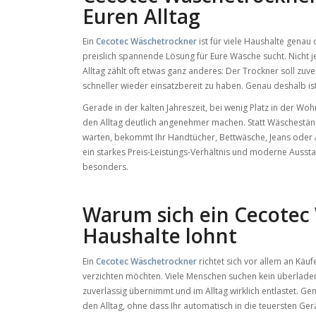
Euren Alltag
Ein
Cecotec Wäschetrockner
ist für viele Haushalte genau
preislich spannende Lösung für Eure Wäsche sucht. Nicht j
Alltag zählt oft etwas ganz anderes: Der Trockner soll zuv
schneller wieder einsatzbereit zu haben. Genau deshalb is
Gerade in der kalten Jahreszeit, bei wenig Platz in der W
den Alltag deutlich angenehmer machen. Statt Wäschestän
warten, bekommt Ihr Handtücher, Bettwäsche, Jeans oder Al
ein starkes Preis-Leistungs-Verhältnis und moderne Ausstatt
besonders.
Warum sich ein Cecotec 
Haushalte lohnt
Ein
Cecotec Wäschetrockner
richtet sich vor allem an Käu
verzichten möchten. Viele Menschen suchen kein überladen
zuverlässig übernimmt und im Alltag wirklich entlastet. Ge
den Alltag, ohne dass Ihr automatisch in die teuersten G