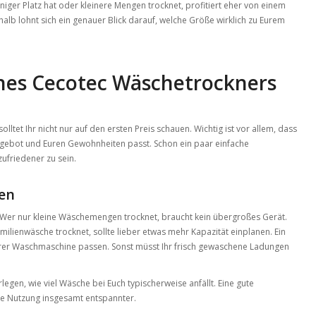
ger Platz hat oder kleinere Mengen trocknet, profitiert eher von einem
lb lohnt sich ein genauer Blick darauf, welche Größe wirklich zu Eurem
ines Cecotec Wäschetrockners
olltet Ihr nicht nur auf den ersten Preis schauen. Wichtig ist vor allem, dass
ebot und Euren Gewohnheiten passt. Schon ein paar einfache
ufriedener zu sein.
en
. Wer nur kleine Wäschemengen trocknet, braucht kein übergroßes Gerät.
ienwäsche trocknet, sollte lieber etwas mehr Kapazität einplanen. Ein
urer Waschmaschine passen. Sonst müsst Ihr frisch gewaschene Ladungen
legen, wie viel Wäsche bei Euch typischerweise anfällt. Eine gute
die Nutzung insgesamt entspannter.