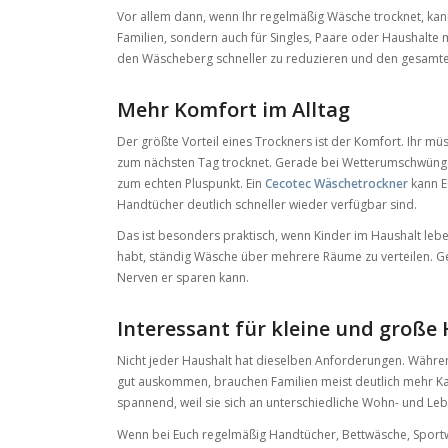
Vor allem dann, wenn Ihr regelmäßig Wäsche trocknet, kan
Familien, sondern auch für Singles, Paare oder Haushalte 
den Wäscheberg schneller zu reduzieren und den gesamte
Mehr Komfort im Alltag
Der größte Vorteil eines Trockners ist der Komfort. Ihr mü
zum nächsten Tag trocknet. Gerade bei Wetterumschwüngen
zum echten Pluspunkt. Ein
Cecotec Wäschetrockner
kann E
Handtücher deutlich schneller wieder verfügbar sind.
Das ist besonders praktisch, wenn Kinder im Haushalt lebe
habt, ständig Wäsche über mehrere Räume zu verteilen. Gena
Nerven er sparen kann.
Interessant für kleine und große
Nicht jeder Haushalt hat dieselben Anforderungen. Währen
gut auskommen, brauchen Familien meist deutlich mehr Ka
spannend, weil sie sich an unterschiedliche Wohn- und Lebe
Wenn bei Euch regelmäßig Handtücher, Bettwäsche, Sportw