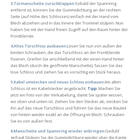
3.Türmanschette zurückklappen:
Sobald der Spannring
entfernt ist, können Sie die Gummidichtung an der rechten
Seite (auf Höhe des Schlosses) einfach mit der Hand vom
Blech abziehen und in das Innere der Trommel stülpen. Nun
haben Sie mit der Hand freien Zugriff auf den Raum hinter der
Frontblende.
4.Altes Türschloss ausbauen:
Lösen Sie nun von außen die
beiden Schrauben, die das Türschloss an der Frontblende
fixieren. Greifen Sie anschließend mit der einen Hand hinter
das Blech (durch die geöffnete Manschette), fassen Sie das
lose Schloss und ziehen Sie es vorsichtig ein Stück heraus.
5.Kabel umstecken und neues Schloss einbauen:
Am alten
Schloss ist ein Kabelstecker angebracht.
Tipp:
Machen Sie
jetzt ein Foto von der Verkabelung, damit Sie später wissen,
wo oben und unten ist. Ziehen Sie den Stecker ab, stecken Sie
ihn auf das neue Türschloss und führen Sie das neue Bauteil
von hinten wieder exakt an die Öffnung im Blech. Schrauben
Sie es von außen fest.
6.Manschette und Spannring wieder anbringen:
Geduld
gefragt.Stülpen Sie die Gummidichtung wieder über die Kante