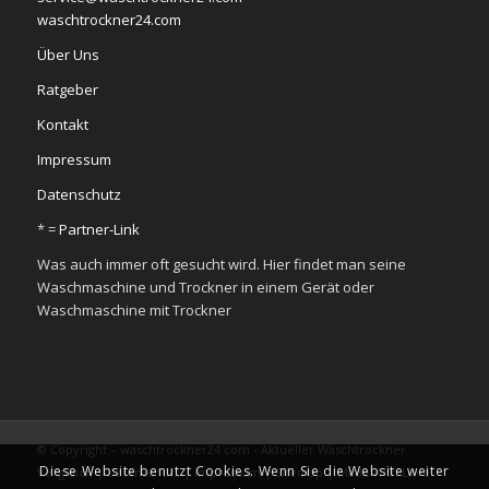
waschtrockner24.com
Über Uns
Ratgeber
Kontakt
Impressum
Datenschutz
* =
Partner-Link
Was auch immer oft gesucht wird. Hier findet man seine
Waschmaschine und Trockner in einem Gerät oder
Waschmaschine mit Trockner
© Copyright – waschtrockner24.com - Aktueller Waschtrockner
Diese Website benutzt Cookies. Wenn Sie die Website weiter
Vergleich |
Datenschutz
|
Impressum
|
Sitemap
|
Made with Love.