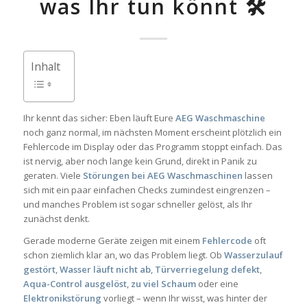
was Ihr tun könnt 🛠️
Inhalt
Ihr kennt das sicher: Eben läuft Eure
AEG Waschmaschine
noch ganz normal, im nächsten Moment erscheint plötzlich ein
Fehlercode im Display oder das Programm stoppt einfach. Das
ist nervig, aber noch lange kein Grund, direkt in Panik zu
geraten. Viele
Störungen bei AEG Waschmaschinen
lassen
sich mit ein paar einfachen Checks zumindest eingrenzen –
und manches Problem ist sogar schneller gelöst, als Ihr
zunächst denkt.
Gerade moderne Geräte zeigen mit einem
Fehlercode
oft
schon ziemlich klar an, wo das Problem liegt. Ob
Wasserzulauf
gestört
,
Wasser läuft nicht ab
,
Türverriegelung defekt
,
Aqua-Control ausgelöst
,
zu viel Schaum
oder eine
Elektronikstörung
vorliegt – wenn Ihr wisst, was hinter der