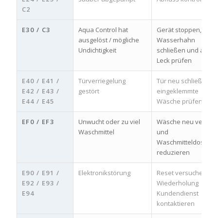
C2
E30 / C3
Aqua Control hat
Gerät stoppen,
ausgelöst / mögliche
Wasserhahn
Undichtigkeit
schließen und auf
Leck prüfen
E40 / E41 /
Türverriegelung
Tür neu schließen u
E42 / E43 /
gestört
eingeklemmte
E44 / E45
Wäsche prüfen
EF0 / EF3
Unwucht oder zu viel
Wäsche neu verteile
Waschmittel
und
Waschmitteldosieru
reduzieren
E90 / E91 /
Elektronikstörung
Reset versuchen, be
E92 / E93 /
Wiederholung
E94
Kundendienst
kontaktieren