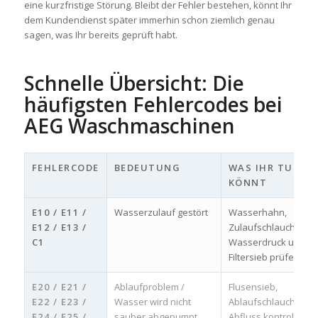
eine kurzfristige Störung. Bleibt der Fehler bestehen, könnt Ihr
dem Kundendienst später immerhin schon ziemlich genau
sagen, was Ihr bereits geprüft habt.
Schnelle Übersicht: Die
häufigsten Fehlercodes bei
AEG Waschmaschinen
FEHLERCODE
BEDEUTUNG
WAS IHR TUN
KÖNNT
E10 / E11 /
Wasserzulauf gestört
Wasserhahn,
E12 / E13 /
Zulaufschlauch,
C1
Wasserdruck und
Filtersieb prüfen
E20 / E21 /
Ablaufproblem /
Flusensieb,
E22 / E23 /
Wasser wird nicht
Ablaufschlauch und
E24 / E25 /
sauber abgepumpt
Abfluss kontrolliere