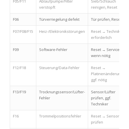
F05/F11
Ablaufpumpe/Filter
Sieb/Schlauch
verstopft
reinigen, Reset
F06
Türverriegelung defekt
Tür prüfen, Reset
F07/F08/F15
Heiz-/Elektronikstörungen
Reset → Techniker
erforderlich
F09
Software-Fehler
Reset → Service,
wenn nötig
F12/F18
Steuerung/Data-Fehler
Reset →
Platinenänderung
ggf. nötig
F13/F19
Trocknungssensor/Lüfter-
Sensor/Lüfter
Fehler
prüfen, ggf.
Techniker
F16
Trommelpositionsfehler
Reset → Sensor
prüfen