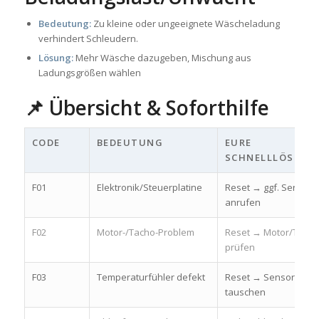
Bedeutung:
Zu kleine oder ungeeignete Wäscheladung
verhindert Schleudern.
Lösung:
Mehr Wäsche dazugeben, Mischung aus
Ladungsgrößen wählen
📌 Übersicht & Soforthilfe
CODE
BEDEUTUNG
EURE
SCHNELLLÖSUNG
F01
Elektronik/Steuerplatine
Reset → ggf. Service
anrufen
F02
Motor-/Tacho-Problem
Reset → Motor/Tacho
prüfen
F03
Temperaturfühler defekt
Reset → Sensor
tauschen