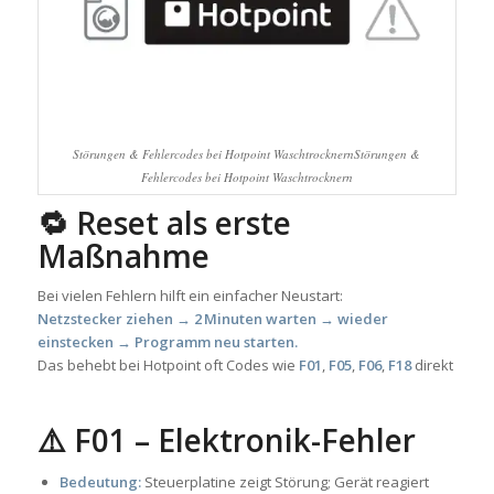
Störungen & Fehlercodes bei Hotpoint WaschtrocknernStörungen &
Fehlercodes bei Hotpoint Waschtrocknern
🔁 Reset als erste
Maßnahme
Bei vielen Fehlern hilft ein einfacher Neustart:
Netzstecker ziehen → 2 Minuten warten → wieder
einstecken → Programm neu starten.
Das behebt bei Hotpoint oft Codes wie
F01
,
F05
,
F06
,
F18
direkt
⚠️ F01 – Elektronik-Fehler
Bedeutung:
Steuerplatine zeigt Störung; Gerät reagiert