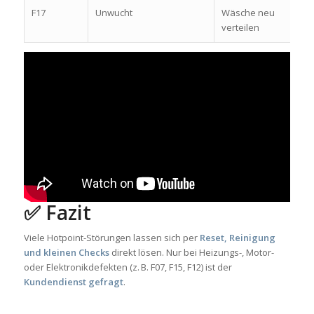
F17
Unwucht
Wäsche neu
verteilen
✅ Fazit
Viele Hotpoint-Störungen lassen sich per
Reset, Reinigung
und kleinen Checks
direkt lösen. Nur bei Heizungs-, Motor-
oder Elektronikdefekten (z. B. F07, F15, F12) ist der
Kundendienst gefragt
.