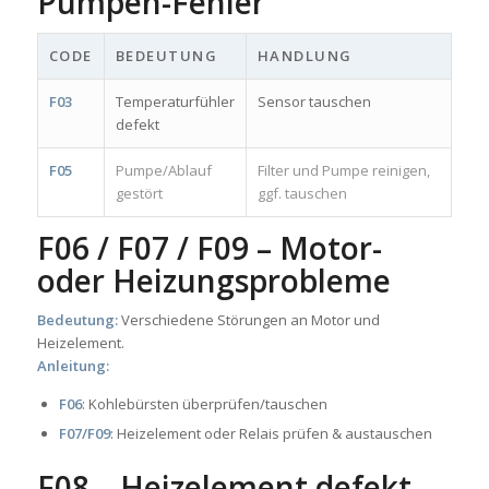
Pumpen-Fehler
CODE
BEDEUTUNG
HANDLUNG
F03
Temperaturfühler
Sensor tauschen
defekt
F05
Pumpe/Ablauf
Filter und Pumpe reinigen,
gestört
ggf. tauschen
F06 / F07 / F09 – Motor-
oder Heizungsprobleme
Bedeutung:
Verschiedene Störungen an Motor und
Heizelement.
Anleitung:
F06
: Kohlebürsten überprüfen/tau­schen
F07/F09
: Heizelement oder Relais prüfen & austauschen
F08 – Heizelement defekt