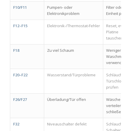
F10/F11
Pumpen‑ oder
Filter oder
Elektronikproblem
Einheit prüfe
F12–F15
Elektronik-/Thermostat‑Fehler
Reset, evtl.
Platine
tauschen
F18
Zu viel Schaum
Weniger
Waschmittel
verwenden
F20–F22
Wasserstand/Türprobleme
Schläuche,
Türschloss
prüfen
F26/F27
Überladung/Tür offen
Wäsche neu
verteilen, Tür
schließen
F32
Niveauschalter defekt
Schlauch &
Schalter prüf