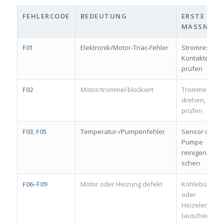
FEHLERCODE
BEDEUTUNG
ERSTE
MASSNAHM
F01
Elektronik/Motor-Triac-Fehler
Stromreset,
Kontakte
prüfen
F02
Motor/trommel blockiert
Trommel
drehen, Moto
prüfen
F03
,
F05
Temperatur‑/Pumpenfehler
Sensor oder
Pumpe
reinigen/tau­
schen
F06–F09
Motor oder Heizung defekt
Kohlebürsten
oder
Heizelement
tauschen