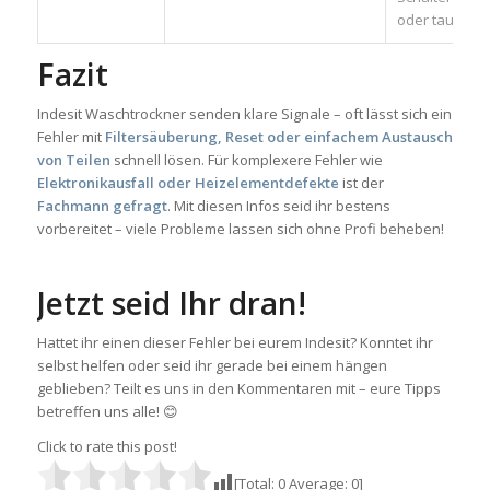
oder tausche
Fazit
Indesit Waschtrockner senden klare Signale – oft lässt sich ein
Fehler mit
Filtersäuberung, Reset oder einfachem Austausch
von Teilen
schnell lösen. Für komplexere Fehler wie
Elektronikausfall oder Heizelementdefekte
ist der
Fachmann gefragt
. Mit diesen Infos seid ihr bestens
vorbereitet – viele Probleme lassen sich ohne Profi beheben!
Jetzt seid Ihr dran!
Hattet ihr einen dieser Fehler bei eurem Indesit? Konntet ihr
selbst helfen oder seid ihr gerade bei einem hängen
geblieben? Teilt es uns in den Kommentaren mit – eure Tipps
betreffen uns alle! 😊
Click to rate this post!
[Total:
0
Average:
0
]