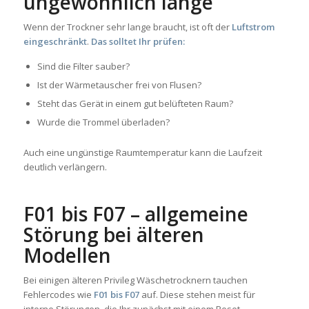
ungewöhnlich lange
Wenn der Trockner sehr lange braucht, ist oft der
Luftstrom
eingeschränkt
.
Das solltet Ihr prüfen:
Sind die Filter sauber?
Ist der Wärmetauscher frei von Flusen?
Steht das Gerät in einem gut belüfteten Raum?
Wurde die Trommel überladen?
Auch eine ungünstige Raumtemperatur kann die Laufzeit
deutlich verlängern.
F01 bis F07 – allgemeine
Störung bei älteren
Modellen
Bei einigen älteren Privileg Wäschetrocknern tauchen
Fehlercodes wie
F01 bis F07
auf. Diese stehen meist für
interne Störungen, die Ihr zunächst mit einem Reset