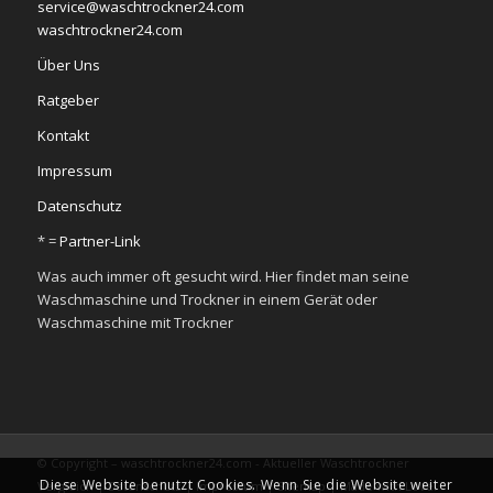
service@waschtrockner24.com
waschtrockner24.com
Über Uns
Ratgeber
Kontakt
Impressum
Datenschutz
* =
Partner-Link
Was auch immer oft gesucht wird. Hier findet man seine
Waschmaschine und Trockner in einem Gerät oder
Waschmaschine mit Trockner
© Copyright – waschtrockner24.com - Aktueller Waschtrockner
Diese Website benutzt Cookies. Wenn Sie die Website weiter
Vergleich |
Datenschutz
|
Impressum
|
Sitemap
|
Made with Love.