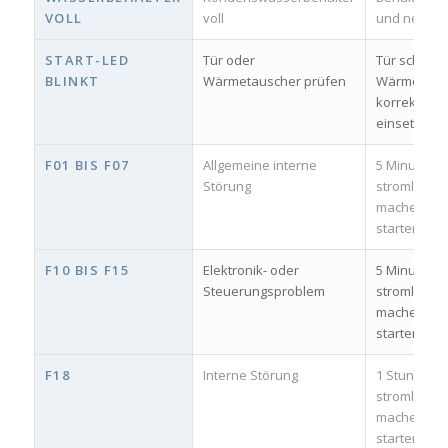
VOLL
voll
und neu sta
START-LED
Tür oder
Tür schließ
BLINKT
Wärmetauscher prüfen
Wärmetaus
korrekt
einsetzen
F01 BIS F07
Allgemeine interne
5 Minuten
Störung
stromlos
machen, ne
starten
F10 BIS F15
Elektronik- oder
5 Minuten
Steuerungsproblem
stromlos
machen, ne
starten
F18
Interne Störung
1 Stunde
stromlos
machen, ne
starten