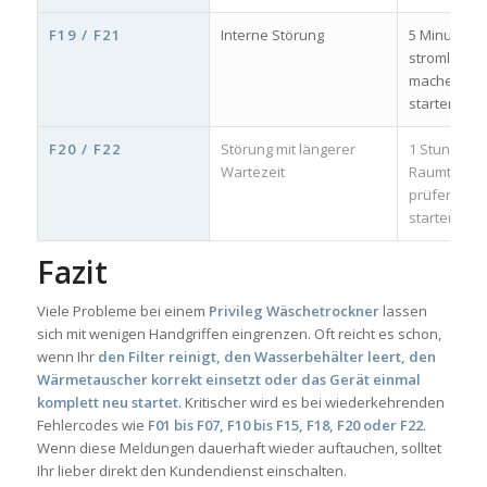
F19 / F21
Interne Störung
5 Minuten
stromlos
machen, ne
starten
F20 / F22
Störung mit längerer
1 Stunde wa
Wartezeit
Raumtempe
prüfen, neu
starten
Fazit
Viele Probleme bei einem
Privileg Wäschetrockner
lassen
sich mit wenigen Handgriffen eingrenzen. Oft reicht es schon,
wenn Ihr
den Filter reinigt, den Wasserbehälter leert, den
Wärmetauscher korrekt einsetzt oder das Gerät einmal
komplett neu startet
. Kritischer wird es bei wiederkehrenden
Fehlercodes wie
F01 bis F07, F10 bis F15, F18, F20 oder F22
.
Wenn diese Meldungen dauerhaft wieder auftauchen, solltet
Ihr lieber direkt den Kundendienst einschalten.