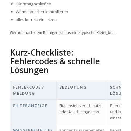
Tür richtig schließen
Wärmetauscher kontrollieren
alles korrekt einsetzen
Gerade nach dem Reinigen ist das eine typische Kleinigkeit.
Kurz-Checkliste:
Fehlercodes & schnelle
Lösungen
FEHLERCODE /
BEDEUTUNG
SCHNELL
MELDUNG
LÖSUNG
FILTERANZEIGE
Flusensieb verschmutzt
Filter reinig
oder falsch eingesetzt
und korrekt
einsetzen
WASSERBEHÄLTER
Kondenswasserbehälter
Behälter le