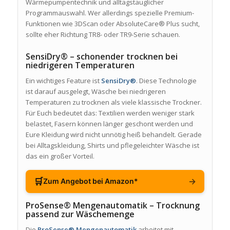
Wärmepumpentechnik und alltagstauglicher
Programmauswahl. Wer allerdings spezielle Premium-
Funktionen wie 3DScan oder AbsoluteCare® Plus sucht,
sollte eher Richtung TR8- oder TR9-Serie schauen.
SensiDry® – schonender trocknen bei
niedrigeren Temperaturen
Ein wichtiges Feature ist
SensiDry®
. Diese Technologie
ist darauf ausgelegt, Wäsche bei niedrigeren
Temperaturen zu trocknen als viele klassische Trockner.
Für Euch bedeutet das: Textilien werden weniger stark
belastet, Fasern können länger geschont werden und
Eure Kleidung wird nicht unnötig heiß behandelt. Gerade
bei Alltagskleidung, Shirts und pflegeleichter Wäsche ist
das ein großer Vorteil.
🛒
→
Zum Angebot bei Amazon*
ProSense® Mengenautomatik – Trocknung
passend zur Wäschemenge
Die
ProSense® Mengenautomatik
arbeitet mit