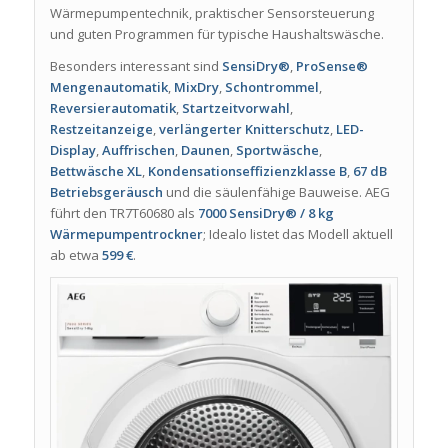
Wärmepumpentechnik, praktischer Sensorsteuerung
und guten Programmen für typische Haushaltswäsche.
Besonders interessant sind
SensiDry®
,
ProSense®
Mengenautomatik
,
MixDry
,
Schontrommel
,
Reversierautomatik
,
Startzeitvorwahl
,
Restzeitanzeige
,
verlängerter Knitterschutz
,
LED-
Display
,
Auffrischen
,
Daunen
,
Sportwäsche
,
Bettwäsche XL
,
Kondensationseffizienzklasse B
,
67 dB
Betriebsgeräusch
und die säulenfähige Bauweise. AEG
führt den TR7T60680 als
7000 SensiDry® / 8 kg
Wärmepumpentrockner
; Idealo listet das Modell aktuell
ab etwa
599 €
.