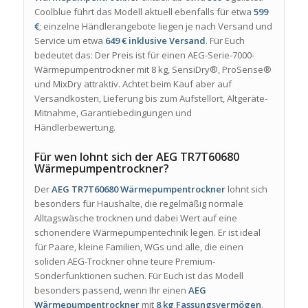
Coolblue führt das Modell aktuell ebenfalls für etwa
599
€
; einzelne Händlerangebote liegen je nach Versand und
Service um etwa
649 € inklusive Versand
. Für Euch
bedeutet das: Der Preis ist für einen AEG-Serie-7000-
Wärmepumpentrockner mit 8 kg, SensiDry®, ProSense®
und MixDry attraktiv. Achtet beim Kauf aber auf
Versandkosten, Lieferung bis zum Aufstellort, Altgeräte-
Mitnahme, Garantiebedingungen und
Händlerbewertung.
Für wen lohnt sich der AEG TR7T60680
Wärmepumpentrockner?
Der
AEG TR7T60680 Wärmepumpentrockner
lohnt sich
besonders für Haushalte, die regelmäßig normale
Alltagswäsche trocknen und dabei Wert auf eine
schonendere Wärmepumpentechnik legen. Er ist ideal
für Paare, kleine Familien, WGs und alle, die einen
soliden AEG-Trockner ohne teure Premium-
Sonderfunktionen suchen. Für Euch ist das Modell
besonders passend, wenn Ihr einen
AEG
Wärmepumpentrockner
mit
8 kg Fassungsvermögen
,