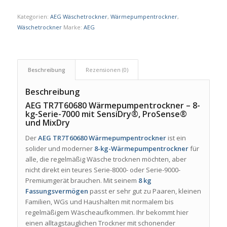
Kategorien:
AEG Wäschetrockner
,
Wärmepumpentrockner
,
Wäschetrockner
Marke:
AEG
Beschreibung
Rezensionen (0)
Beschreibung
AEG TR7T60680 Wärmepumpentrockner – 8-
kg-Serie-7000 mit SensiDry®, ProSense®
und MixDry
Der
AEG TR7T60680 Wärmepumpentrockner
ist ein
solider und moderner
8-kg-Wärmepumpentrockner
für
alle, die regelmäßig Wäsche trocknen möchten, aber
nicht direkt ein teures Serie-8000- oder Serie-9000-
Premiumgerät brauchen. Mit seinem
8 kg
Fassungsvermögen
passt er sehr gut zu Paaren, kleinen
Familien, WGs und Haushalten mit normalem bis
regelmäßigem Wäscheaufkommen. Ihr bekommt hier
einen alltagstauglichen Trockner mit schonender