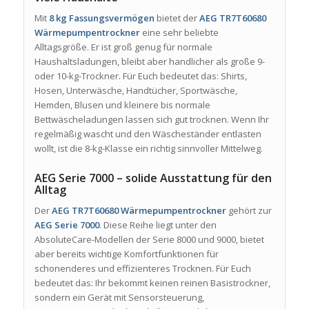
Mit
8 kg Fassungsvermögen
bietet der
AEG TR7T60680
Wärmepumpentrockner
eine sehr beliebte
Alltagsgröße. Er ist groß genug für normale
Haushaltsladungen, bleibt aber handlicher als große 9-
oder 10-kg-Trockner. Für Euch bedeutet das: Shirts,
Hosen, Unterwäsche, Handtücher, Sportwäsche,
Hemden, Blusen und kleinere bis normale
Bettwäscheladungen lassen sich gut trocknen. Wenn Ihr
regelmäßig wascht und den Wäscheständer entlasten
wollt, ist die 8-kg-Klasse ein richtig sinnvoller Mittelweg.
AEG Serie 7000 – solide Ausstattung für den
Alltag
Der
AEG TR7T60680 Wärmepumpentrockner
gehört zur
AEG Serie 7000
. Diese Reihe liegt unter den
AbsoluteCare-Modellen der Serie 8000 und 9000, bietet
aber bereits wichtige Komfortfunktionen für
schonenderes und effizienteres Trocknen. Für Euch
bedeutet das: Ihr bekommt keinen reinen Basistrockner,
sondern ein Gerät mit Sensorsteuerung,