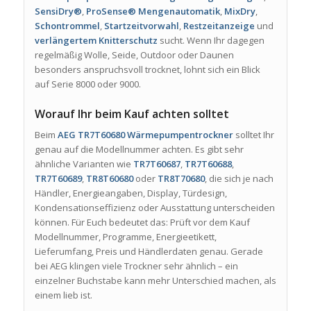
SensiDry®
,
ProSense® Mengenautomatik
,
MixDry
,
Schontrommel
,
Startzeitvorwahl
,
Restzeitanzeige
und
verlängertem Knitterschutz
sucht. Wenn Ihr dagegen
regelmäßig Wolle, Seide, Outdoor oder Daunen
besonders anspruchsvoll trocknet, lohnt sich ein Blick
auf Serie 8000 oder 9000.
Worauf Ihr beim Kauf achten solltet
Beim
AEG TR7T60680 Wärmepumpentrockner
solltet Ihr
genau auf die Modellnummer achten. Es gibt sehr
ähnliche Varianten wie
TR7T60687
,
TR7T60688
,
TR7T60689
,
TR8T60680
oder
TR8T70680
, die sich je nach
Händler, Energieangaben, Display, Türdesign,
Kondensationseffizienz oder Ausstattung unterscheiden
können. Für Euch bedeutet das: Prüft vor dem Kauf
Modellnummer, Programme, Energieetikett,
Lieferumfang, Preis und Händlerdaten genau. Gerade
bei AEG klingen viele Trockner sehr ähnlich – ein
einzelner Buchstabe kann mehr Unterschied machen, als
einem lieb ist.