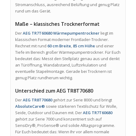
Stromanschluss, ausreichend Belüftung und genug Platz
rund um das Gerät.
Maße – klassisches Trocknerformat
Der
AEG TR7T60680 Wärmepumpentrockner
liegt im
klassischen Format moderner Frontlader-Trockner.
Rechnet mit rund
60 cm Breite
,
85 cm Höhe
und einer
Tiefe im Bereich großer Wärmepumpentrockner. Für Euch
bedeutet das: Messt den Stellplatz genau aus und denkt
an Türöffnung, Wandabstand, Luftzirkulation und
eventuelle Stapelmontage. Gerade bei Trocknern ist
genug Platz rundherum wichtig.
Unterschied zum AEG TR8T70680
Der
AEG TR8T70680
gehört zur Serie 8000 und bringt
AbsoluteCare®
sowie stärkeren Textilschutz für Wolle,
Seide, Outdoor und Daunen mit. Der
AEG TR7T60680
gehört zur Serie 7000 und konzentriert sich auf
SensiDry®, ProSense® und solide Alltagsprogramme.
Für Euch bedeutet das: Wenn Ihr vor allem normale