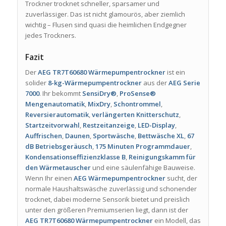
Trockner trocknet schneller, sparsamer und
zuverlässiger. Das ist nicht glamourös, aber ziemlich
wichtig – Flusen sind quasi die heimlichen Endgegner
jedes Trockners.
Fazit
Der
AEG TR7T60680 Wärmepumpentrockner
ist ein
solider
8-kg-Wärmepumpentrockner
aus der
AEG Serie
7000
. Ihr bekommt
SensiDry®
,
ProSense®
Mengenautomatik
,
MixDry
,
Schontrommel
,
Reversierautomatik
,
verlängerten Knitterschutz
,
Startzeitvorwahl
,
Restzeitanzeige
,
LED-Display
,
Auffrischen
,
Daunen
,
Sportwäsche
,
Bettwäsche XL
,
67
dB Betriebsgeräusch
,
175 Minuten Programmdauer
,
Kondensationseffizienzklasse B
,
Reinigungskamm für
den Wärmetauscher
und eine säulenfähige Bauweise.
Wenn Ihr einen
AEG Wärmepumpentrockner
sucht, der
normale Haushaltswäsche zuverlässig und schonender
trocknet, dabei moderne Sensorik bietet und preislich
unter den größeren Premiumserien liegt, dann ist der
AEG TR7T60680 Wärmepumpentrockner
ein Modell, das