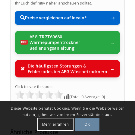
Ihr Euch definitiv näher anschauen solltet.
🔍
→
Preise vergleichen auf Idealo*
AEG TR7T60680
Wärmepumpentrockner
Bedienungsanleitung
Die häufigsten Störungen &
Fehlercodes bei AEG Wäschetrocknern
Click to rate this post!
[Total:
0
Average:
0
]
Diese Website benutzt Cookies. Wenn Sie die Website weiter
nutzen, gehen wir von Ihrem Einverständnis aus.
Mehr erfahren
OK
Ähnliche Produkte