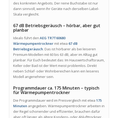
des konkreten Angebots. Der reine Buchstabe ist nur
dann sinnvoll, wenn Ihr Geräte nach derselben Label-
Skala vergleicht.
67 dB Betriebsgeräusch – hörbar, aber gut
planbar
Idealo führt den
AEG TR7T60680
Wärmepumpentrockner
mit etwa
67 dB
Betriebsgeräusch
. Das ist hörbarer als bei leiseren
Premium-Modellen mit 60 bis 63 dB, aber im Alltag gut
planbar. Für Euch bedeutet das: Im Hauswirtschaftsraum,
Keller oder Bad ist der Wert meist problemlos. Direkt
neben Schlaf- oder Wohnbereichen kann ein leiseres
Modell angenehmer sein.
Programmdauer ca. 175 Minuten – typisch
für Wärmepumpentrockner
Die Programmdauer wird im Preisvergleich mit etwa
175
Minuten
angegeben. Wärmepumpentrockner arbeiten in
der Regel schonender und effizienter, brauchen dafür
aber oft länger als ältere Kondens- oder Ablufttrockner.