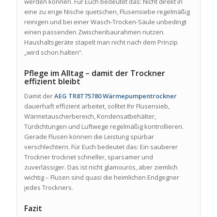
werden können. Für Euch bedeutet das: Nicht direkt in
eine zu enge Nische quetschen, Flusensiebe regelmäßig
reinigen und bei einer Wasch-Trocken-Säule unbedingt
einen passenden Zwischenbaurahmen nutzen.
Haushaltsgeräte stapelt man nicht nach dem Prinzip
„wird schon halten“.
Pflege im Alltag – damit der Trockner
effizient bleibt
Damit der
AEG TR8T75780 Wärmepumpentrockner
dauerhaft effizient arbeitet, solltet Ihr Flusensieb,
Wärmetauscherbereich, Kondensatbehälter,
Türdichtungen und Luftwege regelmäßig kontrollieren.
Gerade Flusen können die Leistung spürbar
verschlechtern. Für Euch bedeutet das: Ein sauberer
Trockner trocknet schneller, sparsamer und
zuverlässiger. Das ist nicht glamourös, aber ziemlich
wichtig – Flusen sind quasi die heimlichen Endgegner
jedes Trockners.
Fazit