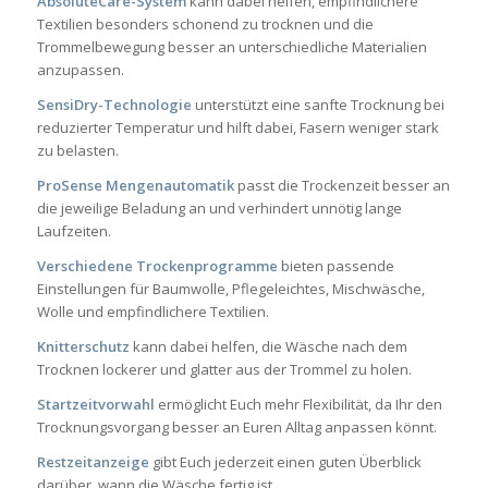
AbsoluteCare-System
kann dabei helfen, empfindlichere
Textilien besonders schonend zu trocknen und die
Trommelbewegung besser an unterschiedliche Materialien
anzupassen.
SensiDry-Technologie
unterstützt eine sanfte Trocknung bei
reduzierter Temperatur und hilft dabei, Fasern weniger stark
zu belasten.
ProSense Mengenautomatik
passt die Trockenzeit besser an
die jeweilige Beladung an und verhindert unnötig lange
Laufzeiten.
Verschiedene Trockenprogramme
bieten passende
Einstellungen für Baumwolle, Pflegeleichtes, Mischwäsche,
Wolle und empfindlichere Textilien.
Knitterschutz
kann dabei helfen, die Wäsche nach dem
Trocknen lockerer und glatter aus der Trommel zu holen.
Startzeitvorwahl
ermöglicht Euch mehr Flexibilität, da Ihr den
Trocknungsvorgang besser an Euren Alltag anpassen könnt.
Restzeitanzeige
gibt Euch jederzeit einen guten Überblick
darüber, wann die Wäsche fertig ist.