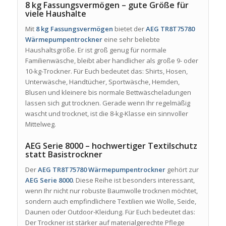
8 kg Fassungsvermögen – gute Größe für
viele Haushalte
Mit
8 kg Fassungsvermögen
bietet der
AEG TR8T75780
Wärmepumpentrockner
eine sehr beliebte
Haushaltsgröße. Er ist groß genug für normale
Familienwäsche, bleibt aber handlicher als große 9- oder
10-kg-Trockner. Für Euch bedeutet das: Shirts, Hosen,
Unterwäsche, Handtücher, Sportwäsche, Hemden,
Blusen und kleinere bis normale Bettwäscheladungen
lassen sich gut trocknen. Gerade wenn Ihr regelmäßig
wascht und trocknet, ist die 8-kg-Klasse ein sinnvoller
Mittelweg.
AEG Serie 8000 – hochwertiger Textilschutz
statt Basistrockner
Der
AEG TR8T75780 Wärmepumpentrockner
gehört zur
AEG Serie 8000
. Diese Reihe ist besonders interessant,
wenn Ihr nicht nur robuste Baumwolle trocknen möchtet,
sondern auch empfindlichere Textilien wie Wolle, Seide,
Daunen oder Outdoor-Kleidung. Für Euch bedeutet das:
Der Trockner ist stärker auf materialgerechte Pflege