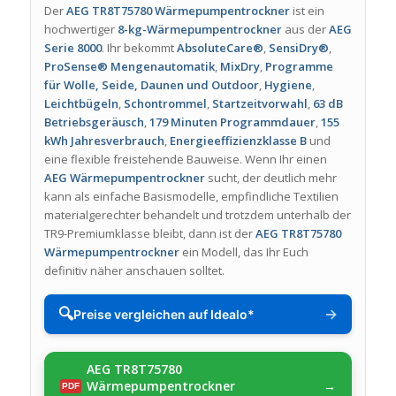
Der
AEG TR8T75780 Wärmepumpentrockner
ist ein
hochwertiger
8-kg-Wärmepumpentrockner
aus der
AEG
Serie 8000
. Ihr bekommt
AbsoluteCare®
,
SensiDry®
,
ProSense® Mengenautomatik
,
MixDry
,
Programme
für Wolle, Seide, Daunen und Outdoor
,
Hygiene
,
Leichtbügeln
,
Schontrommel
,
Startzeitvorwahl
,
63 dB
Betriebsgeräusch
,
179 Minuten Programmdauer
,
155
kWh Jahresverbrauch
,
Energieeffizienzklasse B
und
eine flexible freistehende Bauweise. Wenn Ihr einen
AEG Wärmepumpentrockner
sucht, der deutlich mehr
kann als einfache Basismodelle, empfindliche Textilien
materialgerechter behandelt und trotzdem unterhalb der
TR9-Premiumklasse bleibt, dann ist der
AEG TR8T75780
Wärmepumpentrockner
ein Modell, das Ihr Euch
definitiv näher anschauen solltet.
🔍
→
Preise vergleichen auf Idealo*
AEG TR8T75780
Wärmepumpentrockner