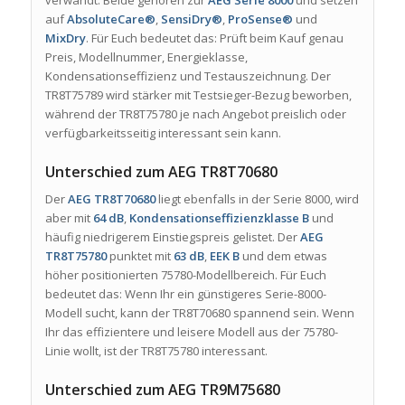
auf
AbsoluteCare®
,
SensiDry®
,
ProSense®
und
MixDry
. Für Euch bedeutet das: Prüft beim Kauf genau
Preis, Modellnummer, Energieklasse,
Kondensationseffizienz und Testauszeichnung. Der
TR8T75789 wird stärker mit Testsieger-Bezug beworben,
während der TR8T75780 je nach Angebot preislich oder
verfügbarkeitsseitig interessant sein kann.
Unterschied zum AEG TR8T70680
Der
AEG TR8T70680
liegt ebenfalls in der Serie 8000, wird
aber mit
64 dB
,
Kondensationseffizienzklasse B
und
häufig niedrigerem Einstiegspreis gelistet. Der
AEG
TR8T75780
punktet mit
63 dB
,
EEK B
und dem etwas
höher positionierten 75780-Modellbereich. Für Euch
bedeutet das: Wenn Ihr ein günstigeres Serie-8000-
Modell sucht, kann der TR8T70680 spannend sein. Wenn
Ihr das effizientere und leisere Modell aus der 75780-
Linie wollt, ist der TR8T75780 interessant.
Unterschied zum AEG TR9M75680