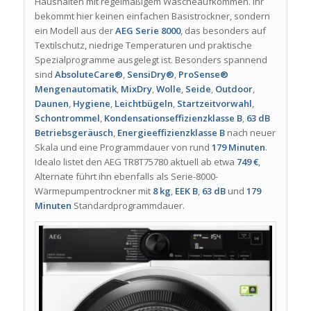
Haushalten mit regelmäßigem Wäscheaufkommen. Ihr
bekommt hier keinen einfachen Basistrockner, sondern
ein Modell aus der
AEG Serie 8000
, das besonders auf
Textilschutz, niedrige Temperaturen und praktische
Spezialprogramme ausgelegt ist. Besonders spannend
sind
AbsoluteCare®
,
SensiDry®
,
ProSense®
Mengenautomatik
,
MixDry
,
Wolle
,
Seide
,
Outdoor
,
Daunen
,
Hygiene
,
Leichtbügeln
,
Startzeitvorwahl
,
Schontrommel
,
Kondensationseffizienzklasse B
,
63 dB
Betriebsgeräusch
,
Energieeffizienzklasse B
nach neuer
Skala und eine Programmdauer von rund
179 Minuten
.
Idealo listet den AEG TR8T75780 aktuell ab etwa
749 €
,
Alternate führt ihn ebenfalls als Serie-8000-
Wärmepumpentrockner mit
8 kg
,
EEK B
,
63 dB
und
179
Minuten
Standardprogrammdauer.