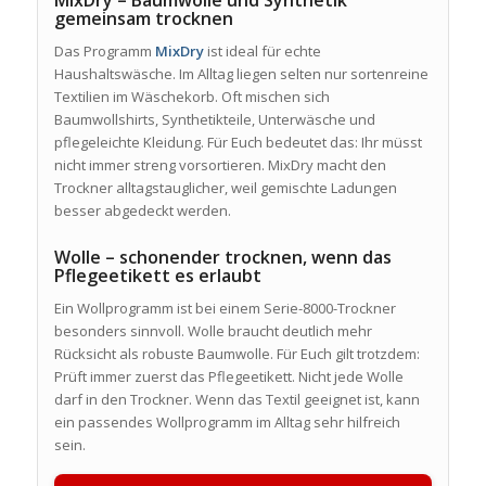
gemeinsam trocknen
Das Programm
MixDry
ist ideal für echte
Haushaltswäsche. Im Alltag liegen selten nur sortenreine
Textilien im Wäschekorb. Oft mischen sich
Baumwollshirts, Synthetikteile, Unterwäsche und
pflegeleichte Kleidung. Für Euch bedeutet das: Ihr müsst
nicht immer streng vorsortieren. MixDry macht den
Trockner alltagstauglicher, weil gemischte Ladungen
besser abgedeckt werden.
Wolle – schonender trocknen, wenn das
Pflegeetikett es erlaubt
Ein Wollprogramm ist bei einem Serie-8000-Trockner
besonders sinnvoll. Wolle braucht deutlich mehr
Rücksicht als robuste Baumwolle. Für Euch gilt trotzdem:
Prüft immer zuerst das Pflegeetikett. Nicht jede Wolle
darf in den Trockner. Wenn das Textil geeignet ist, kann
ein passendes Wollprogramm im Alltag sehr hilfreich
sein.