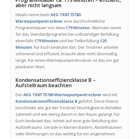
Programmdauer ca. 179 Minuten – effizient,
aber nicht langsam
Idealo nennt beim
AEG TR8T75780
Wärmepumpentrockner
eine durchschnittliche
Programmdauer von etwa
179 Minuten
. Alternate nennt
für das Standardprogramm bei vollständiger Befüllung
ebenfalls
179 Minuten
und bei Teilbefüllung
120
Minuten
. Für Euch bedeutet das: Der Trockner arbeitet
schonend und effizient, braucht aber nicht übermäßig
lange. Für einen Wärmepumpentrockner ist das ein gut
planbarer Wert.
Kondensationseffizienzklasse B –
Aufstellraum beachten
Der
AEG TR8T75780 Wärmepumpentrockner
wird mit
Kondensationseffizienzklasse B
geführt. Diese Klasse
beschreibt, wie gut der Trockner Feuchtigkeit im Behälter
sammelt und wie wenig davon in den Raum gelangt. Für
Euch bedeutet das: Achtet auf eine gute Belüftung des
Aufstellraums. Gerade in kleinen Bädern, Abstellräumen
oder Wohnungen ist das wichtig für ein angenehmes