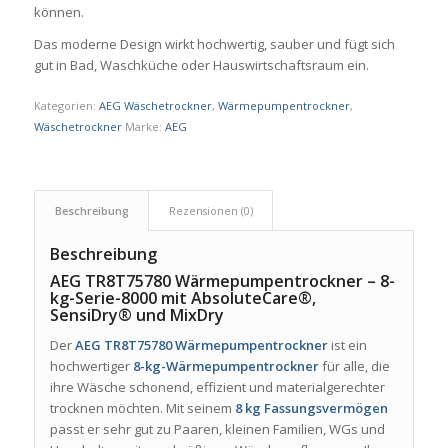
können.
Das moderne Design wirkt hochwertig, sauber und fügt sich
gut in Bad, Waschküche oder Hauswirtschaftsraum ein.
Kategorien:
AEG Wäschetrockner
,
Wärmepumpentrockner
,
Wäschetrockner
Marke:
AEG
Beschreibung
Rezensionen (0)
Beschreibung
AEG TR8T75780 Wärmepumpentrockner – 8-
kg-Serie-8000 mit AbsoluteCare®,
SensiDry® und MixDry
Der
AEG TR8T75780 Wärmepumpentrockner
ist ein
hochwertiger
8-kg-Wärmepumpentrockner
für alle, die
ihre Wäsche schonend, effizient und materialgerechter
trocknen möchten. Mit seinem
8 kg Fassungsvermögen
passt er sehr gut zu Paaren, kleinen Familien, WGs und