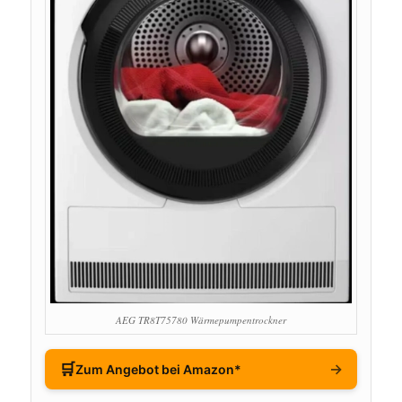
AEG TR8T75780 Wärmepumpentrockner
🛒
→
Zum Angebot bei Amazon*