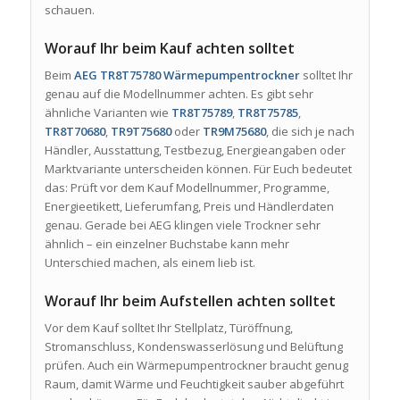
schauen.
Worauf Ihr beim Kauf achten solltet
Beim
AEG TR8T75780 Wärmepumpentrockner
solltet Ihr
genau auf die Modellnummer achten. Es gibt sehr
ähnliche Varianten wie
TR8T75789
,
TR8T75785
,
TR8T70680
,
TR9T75680
oder
TR9M75680
, die sich je nach
Händler, Ausstattung, Testbezug, Energieangaben oder
Marktvariante unterscheiden können. Für Euch bedeutet
das: Prüft vor dem Kauf Modellnummer, Programme,
Energieetikett, Lieferumfang, Preis und Händlerdaten
genau. Gerade bei AEG klingen viele Trockner sehr
ähnlich – ein einzelner Buchstabe kann mehr
Unterschied machen, als einem lieb ist.
Worauf Ihr beim Aufstellen achten solltet
Vor dem Kauf solltet Ihr Stellplatz, Türöffnung,
Stromanschluss, Kondenswasserlösung und Belüftung
prüfen. Auch ein Wärmepumpentrockner braucht genug
Raum, damit Wärme und Feuchtigkeit sauber abgeführt