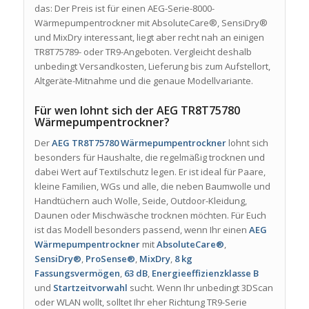
das: Der Preis ist für einen AEG-Serie-8000-
Wärmepumpentrockner mit AbsoluteCare®, SensiDry®
und MixDry interessant, liegt aber recht nah an einigen
TR8T75789- oder TR9-Angeboten. Vergleicht deshalb
unbedingt Versandkosten, Lieferung bis zum Aufstellort,
Altgeräte-Mitnahme und die genaue Modellvariante.
Für wen lohnt sich der AEG TR8T75780
Wärmepumpentrockner?
Der
AEG TR8T75780 Wärmepumpentrockner
lohnt sich
besonders für Haushalte, die regelmäßig trocknen und
dabei Wert auf Textilschutz legen. Er ist ideal für Paare,
kleine Familien, WGs und alle, die neben Baumwolle und
Handtüchern auch Wolle, Seide, Outdoor-Kleidung,
Daunen oder Mischwäsche trocknen möchten. Für Euch
ist das Modell besonders passend, wenn Ihr einen
AEG
Wärmepumpentrockner
mit
AbsoluteCare®
,
SensiDry®
,
ProSense®
,
MixDry
,
8 kg
Fassungsvermögen
,
63 dB
,
Energieeffizienzklasse B
und
Startzeitvorwahl
sucht. Wenn Ihr unbedingt 3DScan
oder WLAN wollt, solltet Ihr eher Richtung TR9-Serie