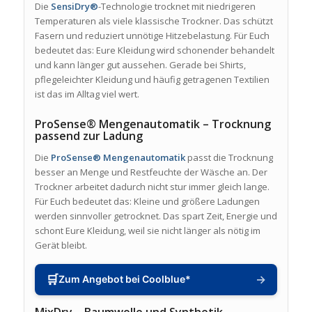
Die
SensiDry®
-Technologie trocknet mit niedrigeren
Temperaturen als viele klassische Trockner. Das schützt
Fasern und reduziert unnötige Hitzebelastung. Für Euch
bedeutet das: Eure Kleidung wird schonender behandelt
und kann länger gut aussehen. Gerade bei Shirts,
pflegeleichter Kleidung und häufig getragenen Textilien
ist das im Alltag viel wert.
ProSense® Mengenautomatik – Trocknung
passend zur Ladung
Die
ProSense® Mengenautomatik
passt die Trocknung
besser an Menge und Restfeuchte der Wäsche an. Der
Trockner arbeitet dadurch nicht stur immer gleich lange.
Für Euch bedeutet das: Kleine und größere Ladungen
werden sinnvoller getrocknet. Das spart Zeit, Energie und
schont Eure Kleidung, weil sie nicht länger als nötig im
Gerät bleibt.
🛒
→
Zum Angebot bei Coolblue*
MixDry – Baumwolle und Synthetik