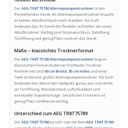
Der
AEG TR8T75780 Wärmepumpentrockner
ist ein
freistehendes Gerät. Als Wärmepumpentrockner braucht
er keinen Abluftschlauch nach draußen. Für Euch
bedeutet das: Ihr könnt ihn flexibler aufstellen als einen
Ablufttrockner. Wichtig sind Stromanschluss, Belüftung,
Türöffnung und genug Platz rund um das Gerät.
Maße – klassisches Trocknerformat
Der
AEG TR8T75780 Wärmepumpentrockner
liegt im
klassischen Format moderner Frontlader-Trockner.
Rechnet mit rund
60 cm Breite
,
85 cm Höhe
und einer
Tiefe im Bereich großer Wärmepumpentrockner. Für Euch
bedeutet das: Messt den Stellplatz genau aus und denkt
an Türöffnung, Wandabstand, Luftzirkulation und
eventuelle Stapelmontage. Gerade bei Trocknern ist
genug Platz rundherum wichtig.
Unterschied zum AEG TR8T75789
Der
AEG TR8T75780
ist sehr nah mit dem
AEG TR8T75789
verwandt. Beide gehören zur
AEG Serie 8000
und setzen