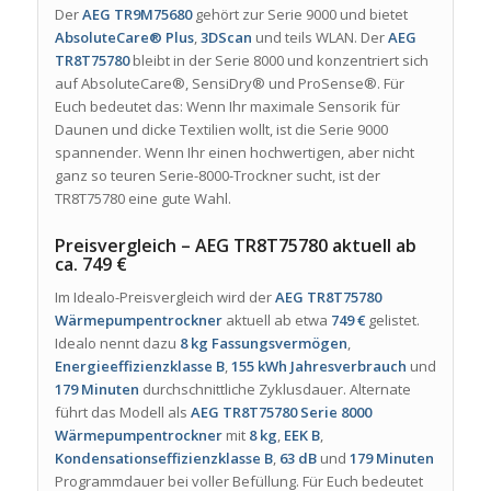
Der
AEG TR9M75680
gehört zur Serie 9000 und bietet
AbsoluteCare® Plus
,
3DScan
und teils WLAN. Der
AEG
TR8T75780
bleibt in der Serie 8000 und konzentriert sich
auf AbsoluteCare®, SensiDry® und ProSense®. Für
Euch bedeutet das: Wenn Ihr maximale Sensorik für
Daunen und dicke Textilien wollt, ist die Serie 9000
spannender. Wenn Ihr einen hochwertigen, aber nicht
ganz so teuren Serie-8000-Trockner sucht, ist der
TR8T75780 eine gute Wahl.
Preisvergleich – AEG TR8T75780 aktuell ab
ca. 749 €
Im Idealo-Preisvergleich wird der
AEG TR8T75780
Wärmepumpentrockner
aktuell ab etwa
749 €
gelistet.
Idealo nennt dazu
8 kg Fassungsvermögen
,
Energieeffizienzklasse B
,
155 kWh Jahresverbrauch
und
179 Minuten
durchschnittliche Zyklusdauer. Alternate
führt das Modell als
AEG TR8T75780 Serie 8000
Wärmepumpentrockner
mit
8 kg
,
EEK B
,
Kondensationseffizienzklasse B
,
63 dB
und
179 Minuten
Programmdauer bei voller Befüllung. Für Euch bedeutet