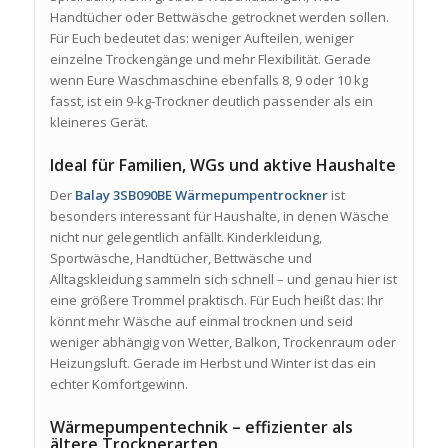
Handtücher oder Bettwäsche getrocknet werden sollen.
Für Euch bedeutet das: weniger Aufteilen, weniger
einzelne Trockengänge und mehr Flexibilität. Gerade
wenn Eure Waschmaschine ebenfalls 8, 9 oder 10 kg
fasst, ist ein 9-kg-Trockner deutlich passender als ein
kleineres Gerät.
Ideal für Familien, WGs und aktive Haushalte
Der
Balay 3SB090BE Wärmepumpentrockner
ist
besonders interessant für Haushalte, in denen Wäsche
nicht nur gelegentlich anfällt. Kinderkleidung,
Sportwäsche, Handtücher, Bettwäsche und
Alltagskleidung sammeln sich schnell – und genau hier ist
eine größere Trommel praktisch. Für Euch heißt das: Ihr
könnt mehr Wäsche auf einmal trocknen und seid
weniger abhängig von Wetter, Balkon, Trockenraum oder
Heizungsluft. Gerade im Herbst und Winter ist das ein
echter Komfortgewinn.
Wärmepumpentechnik – effizienter als
ältere Trocknerarten