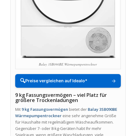
Balay 3SB090BE Wärmepumpentrockner
🔍
→
Preise vergleichen auf Idealo*
9 kg Fassungsvermögen – viel Platz für
größere Trockenladungen
Mit
9 kg Fassungsvermögen
bietet der
Balay 3SB090BE
Wärmepumpentrockner
eine sehr angenehme Größe
für Haushalte mit regelmäßigem Wäscheaufkommen.
Gegenüber 7- oder 8-kg-Geräten habt Ihr mehr
Spielraum, wenn größere Waschladungen, viele