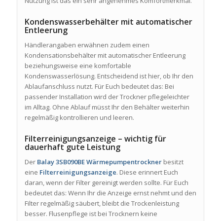
Nutzung ist das ein sehr angenehmes Komfortmerkmal.
Kondenswasserbehälter mit automatischer
Entleerung
Händlerangaben erwähnen zudem einen
Kondensationsbehälter mit automatischer Entleerung
beziehungsweise eine komfortable
Kondenswasserlösung. Entscheidend ist hier, ob Ihr den
Ablaufanschluss nutzt. Für Euch bedeutet das: Bei
passender Installation wird der Trockner pflegeleichter
im Alltag. Ohne Ablauf müsst Ihr den Behälter weiterhin
regelmäßig kontrollieren und leeren.
Filterreinigungsanzeige – wichtig für
dauerhaft gute Leistung
Der
Balay 3SB090BE Wärmepumpentrockner
besitzt
eine
Filterreinigungsanzeige
. Diese erinnert Euch
daran, wenn der Filter gereinigt werden sollte. Für Euch
bedeutet das: Wenn Ihr die Anzeige ernst nehmt und den
Filter regelmäßig säubert, bleibt die Trockenleistung
besser. Flusenpflege ist bei Trocknern keine