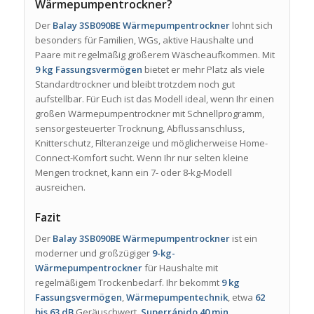
Wärmepumpentrockner?
Der
Balay 3SB090BE Wärmepumpentrockner
lohnt sich
besonders für Familien, WGs, aktive Haushalte und
Paare mit regelmäßig größerem Wäscheaufkommen. Mit
9 kg Fassungsvermögen
bietet er mehr Platz als viele
Standardtrockner und bleibt trotzdem noch gut
aufstellbar. Für Euch ist das Modell ideal, wenn Ihr einen
großen Wärmepumpentrockner mit Schnellprogramm,
sensorgesteuerter Trocknung, Abflussanschluss,
Knitterschutz, Filteranzeige und möglicherweise Home-
Connect-Komfort sucht. Wenn Ihr nur selten kleine
Mengen trocknet, kann ein 7- oder 8-kg-Modell
ausreichen.
Fazit
Der
Balay 3SB090BE Wärmepumpentrockner
ist ein
moderner und großzügiger
9-kg-
Wärmepumpentrockner
für Haushalte mit
regelmäßigem Trockenbedarf. Ihr bekommt
9 kg
Fassungsvermögen
,
Wärmepumpentechnik
, etwa
62
bis 63 dB
Geräuschwert,
Superrápido 40 min.
,