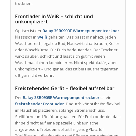
trocknen.
Frontlader in Weiß – schlicht und
unkompliziert
Optisch ist der
Balay 3SB090BE Wärmepumpentrockner
klassisch in
Weiß
gehalten. Das passt in nahezu jeden
Waschbereich, egal ob Bad, Hauswirtschaftsraum, Keller
oder Waschküche. Für Euch bedeutet das: Der Trockner
wirkt sauber, schlicht und lässt sich gut mit vielen
Waschmaschinen kombinieren. Nicht spektakulär, aber
unkompliziert – und genau das ist bei Haushaltsgeräten
oft gar nicht verkehrt.
Freistehendes Gerät – flexibel aufstellbar
Der
Balay 3SB090BE Wärmepumpentrockner
ist ein
freistehender Frontlader
. Dadurch könnt Ihr ihn flexibel
im Haushalt platzieren, solange Stromanschluss,
Stellfläche und Belüftung passen. Für Euch bedeutet das:
Ihr seid nicht auf eine spezielle Einbaunische
angewiesen. Trotzdem solltet Ihr genug Platz für
Türöffnung, Luftzirkulation und Pflegezugang einplanen.