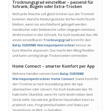
Trocknungsgrad einstellbar – passend für
Schrank, Bügeln oder Extra-Trocken
Nicht jede Wäsche soll gleich trocken aus der Trommel
kommen. Manche Kleidungsstücke dürfen leicht feucht
bleiben, wenn sie anschließend gebügelt werden.
Handtücher oder Bettwäsche sollen dagegen meistens
direkt trocken in den Schrank. Für Euch bedeutet das: Mit
einem einstellbaren
Trocknungsgrad
könnt Ihr den
Balay 3SB090BE Wärmepumpentrockner
besser an
Eure Wäsche anpassen. Das macht den Alltag flexibler
und kann unnötig lange Trockenzeiten vermeiden.
Home Connect – smarter Komfort per App
Mehrere Händler nennen beim
Balay 3SB090BE
Wärmepumpentrockner
Home Connect
. Damit könnt Ihr
den Trockner je nach Ausstattung über die App
überwachen oder steuern. Für Euch bedeutet das: Ihr
habt mehr Überblick, wenn Ihr nicht direkt neben dem
Gerät steht. Gerade bei größeren Haushalten kann es
praktisch sein, Programmlaufzeiten und Status per
Smartphone im Blick zu behalten.