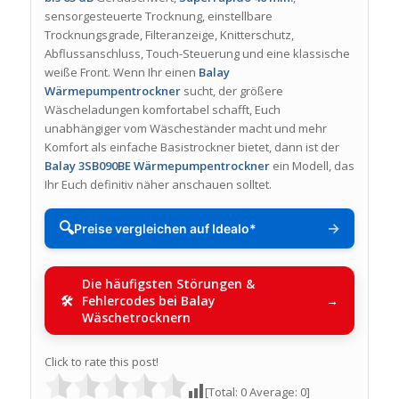
sensorgesteuerte Trocknung, einstellbare
Trocknungsgrade, Filteranzeige, Knitterschutz,
Abflussanschluss, Touch-Steuerung und eine klassische
weiße Front. Wenn Ihr einen
Balay
Wärmepumpentrockner
sucht, der größere
Wäscheladungen komfortabel schafft, Euch
unabhängiger vom Wäscheständer macht und mehr
Komfort als einfache Basistrockner bietet, dann ist der
Balay 3SB090BE Wärmepumpentrockner
ein Modell, das
Ihr Euch definitiv näher anschauen solltet.
🔍
→
Preise vergleichen auf Idealo*
Die häufigsten Störungen &
Fehlercodes bei Balay
Wäschetrocknern
Click to rate this post!
[Total:
0
Average:
0
]