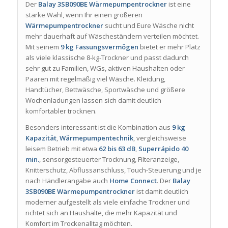
Der
Balay 3SB090BE Wärmepumpentrockner
ist eine
starke Wahl, wenn Ihr einen größeren
Wärmepumpentrockner
sucht und Eure Wäsche nicht
mehr dauerhaft auf Wäscheständern verteilen möchtet.
Mit seinem
9 kg Fassungsvermögen
bietet er mehr Platz
als viele klassische 8-kg-Trockner und passt dadurch
sehr gut zu Familien, WGs, aktiven Haushalten oder
Paaren mit regelmäßig viel Wäsche. Kleidung,
Handtücher, Bettwäsche, Sportwäsche und größere
Wochenladungen lassen sich damit deutlich
komfortabler trocknen.
Besonders interessant ist die Kombination aus
9 kg
Kapazität
,
Wärmepumpentechnik
, vergleichsweise
leisem Betrieb mit etwa
62 bis 63 dB
,
Superrápido 40
min.
, sensorgesteuerter Trocknung, Filteranzeige,
Knitterschutz, Abflussanschluss, Touch-Steuerung und je
nach Händlerangabe auch
Home Connect
. Der
Balay
3SB090BE Wärmepumpentrockner
ist damit deutlich
moderner aufgestellt als viele einfache Trockner und
richtet sich an Haushalte, die mehr Kapazität und
Komfort im Trockenalltag möchten.