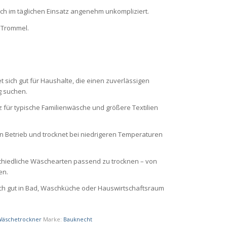
im täglichen Einsatz angenehm unkompliziert.
r Trommel.
t sich gut für Haushalte, die einen zuverlässigen
g suchen.
z für typische Familienwäsche und größere Textilien
Betrieb und trocknet bei niedrigeren Temperaturen
schiedliche Wäschearten passend zu trocknen – von
en.
ich gut in Bad, Waschküche oder Hauswirtschaftsraum
Wäschetrockner
Marke:
Bauknecht