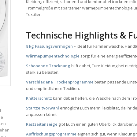
Kleidung effizient, schonend und komfortabel trocknen möc
Trommelgröße mit sparsamer Wärmepumpentechnologie und
Textilien.
Technische Highlights & F
8 kg Fassungsvermögen
– ideal für Familienwäsche, Hand
Wärmepumpentechnologie
sorgt für eine energieeffizien
Schonende Trocknung
hilft dabei, Eure Kleidung bei nie
stark zu belasten.
Verschiedene Trockenprogramme
bieten passende Einste
und empfindlichere Textilien.
Knitterschutz
kann dabei helfen, die Wäsche nach dem Troc
Startzeitvorwahl
ermöglicht Euch mehr Flexibilität, da Ihr
d
anpassen könnt.
ne
ten
Restzeitanzeige
gibt Euch einen guten Überblick darüber, w
iehen
Auffrischungsprogramme
eignen sich gut, wenn Kleidung n
ere