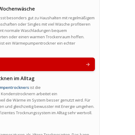
le Wochenwäsche
sst besonders gut zu Haushalten mit regelmäßigem
haften oder Singles mit viel Wäsche profitieren
 könnt normale Waschladungen bequem
Garten oder einen warmen Trockenraum hoffen.
t ist ein Wärmepumpentrockner ein echter
→
knen im Alltag
mpentrockners
ist die
en Kondenstrocknern arbeitet ein
eil die Wärme im System besser genutzt wird. Für
en und gleichzeitig bewusster mit Energie umgehen.
fizientes Trocknungssystem im Alltag sehr wertvoll.
emperaturen als ältere Trocknerarten. Das kann