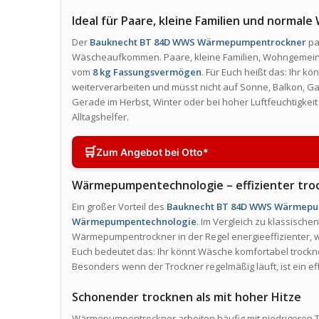
Ideal für Paare, kleine Familien und norma
Der
Bauknecht BT 84D WWS Wärmepumpentrockner
pa
Wäscheaufkommen. Paare, kleine Familien, Wohngemeinsc
vom
8 kg Fassungsvermögen
. Für Euch heißt das: Ihr
weiterverarbeiten und müsst nicht auf Sonne, Balkon, 
Gerade im Herbst, Winter oder bei hoher Luftfeuchtigkei
Alltagshelfer.
🛒
Zum Angebot bei Otto*
Wärmepumpentechnologie – effizienter troc
Ein großer Vorteil des
Bauknecht BT 84D WWS Wärmepu
Wärmepumpentechnologie
. Im Vergleich zu klassisch
Wärmepumpentrockner in der Regel energieeffizienter, w
Euch bedeutet das: Ihr könnt Wäsche komfortabel trockn
Besonders wenn der Trockner regelmäßig läuft, ist ein ef
Schonender trocknen als mit hoher Hitze
Wärmepumpentrockner arbeiten häufig mit niedrigeren T