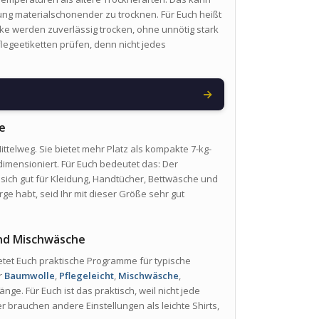
idung materialschonender zu trocknen. Für Euch heißt
cke werden zuverlässig trocken, ohne unnötig stark
legeetiketten prüfen, denn nicht jedes
→
e
ittelweg. Sie bietet mehr Platz als kompakte 7-kg-
 dimensioniert. Für Euch bedeutet das: Der
 sich gut für Kleidung, Handtücher, Bettwäsche und
e habt, seid Ihr mit dieser Größe sehr gut
und Mischwäsche
etet Euch praktische Programme für typische
r
Baumwolle
,
Pflegeleicht
,
Mischwäsche
,
ge. Für Euch ist das praktisch, weil nicht jede
 brauchen andere Einstellungen als leichte Shirts,