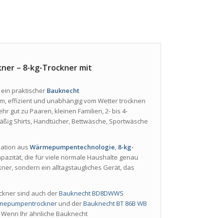
er – 8-kg-Trockner mit
t ein praktischer
Bauknecht
em, effizient und unabhängig vom Wetter trocknen
hr gut zu Paaren, kleinen Familien, 2- bis 4-
ßig Shirts, Handtücher, Bettwäsche, Sportwäsche
nation aus
Wärmepumpentechnologie
,
8-kg-
azität, die für viele normale Haushalte genau
ckner, sondern ein alltagstaugliches Gerät, das
kner sind auch der
Bauknecht BD8DWWS
rmepumpentrockner
und der
Bauknecht BT 86B WB
 Wenn Ihr ähnliche Bauknecht