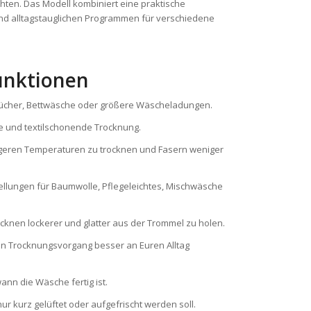
hten. Das Modell kombiniert eine praktische
 alltagstauglichen Programmen für verschiedene
unktionen
tücher, Bettwäsche oder größere Wäscheladungen.
te und textilschonende Trocknung.
drigeren Temperaturen zu trocknen und Fasern weniger
llungen für Baumwolle, Pflegeleichtes, Mischwäsche
knen lockerer und glatter aus der Trommel zu holen.
 den Trocknungsvorgang besser an Euren Alltag
ann die Wäsche fertig ist.
ur kurz gelüftet oder aufgefrischt werden soll.