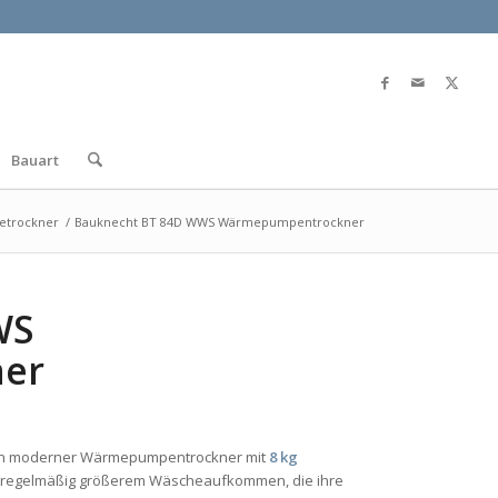
Bauart
etrockner
/
Bauknecht BT 84D WWS Wärmepumpentrockner
WS
er
ein moderner Wärmepumpentrockner mit
8 kg
it regelmäßig größerem Wäscheaufkommen, die ihre