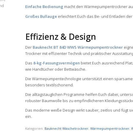
und
Einfache Bedienung
macht den Wärmepumpentrockner auch 
Großes Bullauge
erleichtert Euch das Be- und Entladen de
Effizienz & Design
Der
Bauknecht BT 84D WWS Wärmepumpentrockner
eigne
Trockner mit effizienter Technik und praktischer Ausstattun
Das
8-kg-Fassungsvermögen
bietet Euch ausreichend Plat
wie Handtücher oder Bettwäsche.
Die Wärmepumpentechnologie unterstützt einen sparsamen 
besonders textilschonend.
Die alltagstauglichen Programme helfen Euch dabei, unter
robuster Baumwolle bis zu empfindlicheren Kleidungsstück
Das moderne weiße Design wirkt sauber, zeitlos und fügt s
ein.
Kategorien:
Bauknecht Wäschetrockner
,
Wärmepumpentrockner
,