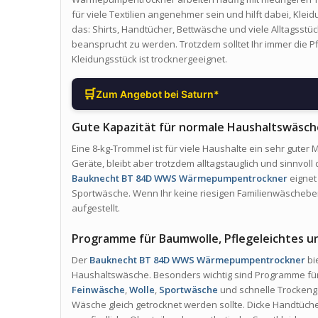
für viele Textilien angenehmer sein und hilft dabei, Kle
das: Shirts, Handtücher, Bettwäsche und viele Alltagsstü
beansprucht zu werden. Trotzdem solltet Ihr immer die Pf
Kleidungsstück ist trocknergeeignet.
🛒
Zum Angebot bei Saturn*
Gute Kapazität für normale Haushaltswäsch
Eine 8-kg-Trommel ist für viele Haushalte ein sehr guter M
Geräte, bleibt aber trotzdem alltagstauglich und sinnvoll
Bauknecht BT 84D WWS Wärmepumpentrockner
eignet
Sportwäsche. Wenn Ihr keine riesigen Familienwäscheberg
aufgestellt.
Programme für Baumwolle, Pflegeleichtes 
Der
Bauknecht BT 84D WWS Wärmepumpentrockner
bi
Haushaltswäsche. Besonders wichtig sind Programme fü
Feinwäsche
,
Wolle
,
Sportwäsche
und schnelle Trockengän
Wäsche gleich getrocknet werden sollte. Dicke Handtücher