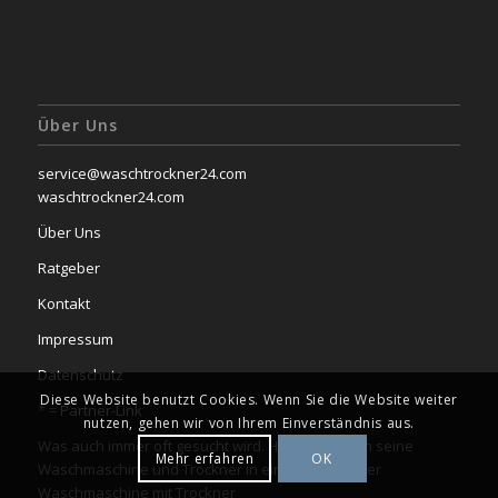
Über Uns
service@waschtrockner24.com
waschtrockner24.com
Über Uns
Ratgeber
Kontakt
Impressum
Datenschutz
Diese Website benutzt Cookies. Wenn Sie die Website weiter
* =
Partner-Link
nutzen, gehen wir von Ihrem Einverständnis aus.
Was auch immer oft gesucht wird. Hier findet man seine
Mehr erfahren
OK
Waschmaschine und Trockner in einem Gerät oder
Waschmaschine mit Trockner