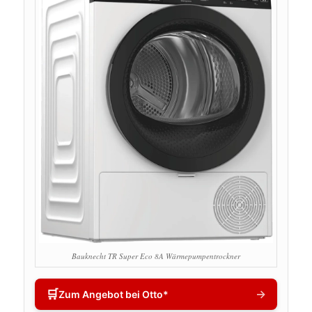
Bauknecht TR Super Eco 8A Wärmepumpentrockner
🛒
→
Zum Angebot bei Otto*