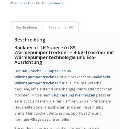
Wäschetrockner
Marke:
Bauknecht
Beschreibung
Rezensionen (0)
Beschreibung
Bauknecht TR Super Eco 8A
Wärmepumpentrockner – 8-kg-Trockner mit
Wärmepumpentechnologie und Eco-
Ausrichtung
Der
Bauknecht TR Super Eco 8A
Wärmepumpentrockner
ist ein praktischer
Bauknecht
Wärmepumpentrockner
für alle, die ihre Wäsche
bequem, effizient und unabhängig vom Wetter trocknen
möchten. Mit seinem
8 kg Fassungsvermögen
passt er
sehr gut zu Paaren, kleinen Familien, 2- bis 4-Personen-
Haushalten oder Haushalten, in denen regelmäßig
Shirts, Handtücher, Bettwäsche, Sportwäsche und
normale Alltagswäsche anfallen.
Besonders interessant wird das Modell durch die