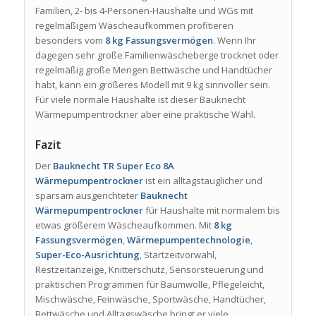
Familien, 2- bis 4-Personen-Haushalte und WGs mit
regelmäßigem Wäscheaufkommen profitieren
besonders vom
8 kg Fassungsvermögen
. Wenn Ihr
dagegen sehr große Familienwäscheberge trocknet oder
regelmäßig große Mengen Bettwäsche und Handtücher
habt, kann ein größeres Modell mit 9 kg sinnvoller sein.
Für viele normale Haushalte ist dieser Bauknecht
Wärmepumpentrockner aber eine praktische Wahl.
Fazit
Der
Bauknecht TR Super Eco 8A
Wärmepumpentrockner
ist ein alltagstauglicher und
sparsam ausgerichteter
Bauknecht
Wärmepumpentrockner
für Haushalte mit normalem bis
etwas größerem Wäscheaufkommen. Mit
8 kg
Fassungsvermögen
,
Wärmepumpentechnologie
,
Super-Eco-Ausrichtung
, Startzeitvorwahl,
Restzeitanzeige, Knitterschutz, Sensorsteuerung und
praktischen Programmen für Baumwolle, Pflegeleicht,
Mischwäsche, Feinwäsche, Sportwäsche, Handtücher,
Bettwäsche und Alltagswäsche bringt er viele