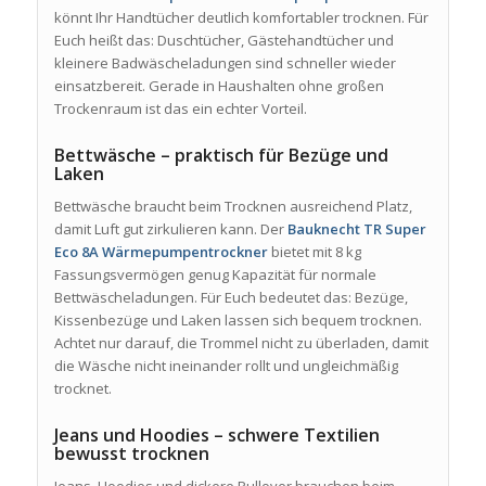
könnt Ihr Handtücher deutlich komfortabler trocknen. Für
Euch heißt das: Duschtücher, Gästehandtücher und
kleinere Badwäscheladungen sind schneller wieder
einsatzbereit. Gerade in Haushalten ohne großen
Trockenraum ist das ein echter Vorteil.
Bettwäsche – praktisch für Bezüge und
Laken
Bettwäsche braucht beim Trocknen ausreichend Platz,
damit Luft gut zirkulieren kann. Der
Bauknecht TR Super
Eco 8A Wärmepumpentrockner
bietet mit 8 kg
Fassungsvermögen genug Kapazität für normale
Bettwäscheladungen. Für Euch bedeutet das: Bezüge,
Kissenbezüge und Laken lassen sich bequem trocknen.
Achtet nur darauf, die Trommel nicht zu überladen, damit
die Wäsche nicht ineinander rollt und ungleichmäßig
trocknet.
Jeans und Hoodies – schwere Textilien
bewusst trocknen
Jeans, Hoodies und dickere Pullover brauchen beim