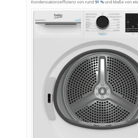
Kondensationseffizienz von rund
91 %
und Maße von e