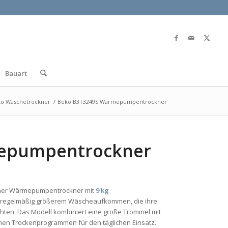
Bauart
o Wäschetrockner
/
Beko B3T3249S Wärmepumpentrockner
epumpentrockner
rner Wärmepumpentrockner mit
9 kg
it regelmäßig größerem Wäscheaufkommen, die ihre
hten. Das Modell kombiniert eine große Trommel mit
n Trockenprogrammen für den täglichen Einsatz.