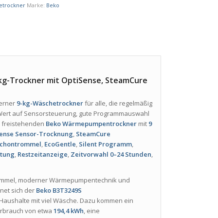
etrockner
Marke:
Beko
g-Trockner mit OptiSense, SteamCure
derner
9-kg-Wäschetrockner
für alle, die regelmäßig
Wert auf Sensorsteuerung, gute Programmauswahl
n freistehenden
Beko Wärmepumpentrockner
mit
9
ense Sensor-Trocknung
,
SteamCure
chontrommel
,
EcoGentle
,
Silent Programm
,
htung
,
Restzeitanzeige
,
Zeitvorwahl 0–24 Stunden
,
Trommel, moderner Wärmepumpentechnik und
net sich der
Beko B3T3249S
 Haushalte mit viel Wäsche. Dazu kommen ein
verbrauch von etwa
194,4 kWh
, eine