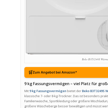
Beko B3T3249S Wärme
🛒
Zum Angebot bei Amazon*
9 kg Fassungsvermögen – viel Platz für gr
Mit
9 kg Fassungsvermögen
bietet der
Beko B3T3249S 
klassische 7- oder 8-kg-Trockner. Das ist besonders pra
Familienwäsche, Sportkleidung oder größere Mischladunge
größere Wäscheberge besser bewältigen und müsst weni