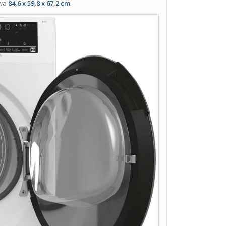
twa
84,6 x 59,8 x 67,2 cm
.