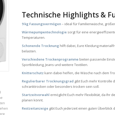
Technische Highlights & F
9 kg Fassungsvermögen
– ideal für Familienwäsche, größ
Wärmepumpentechnologie
sorgt für eine energieeffizien
Temperaturen.
Schonende Trocknung
hilft dabei, Eure Kleidung material
belasten.
Verschiedene Trockenprogramme
bieten passende Einste
Sportkleidung, Jeans und weitere Textilien.
Knitterschutz
kann dabei helfen, die Wäsche nach dem Troc
Regulierbarer Trocknungsgrad
gibt Euch mehr Kontrolle 
schranktrocken oder besonders trocken sein soll.
d
Startzeitvorwahl
ermöglicht Euch mehr Flexibilität, da Ih
ne
planen könnt.
ten
iehen
Restzeitanzeige
gibt Euch jederzeit einen guten Überblick 
ere