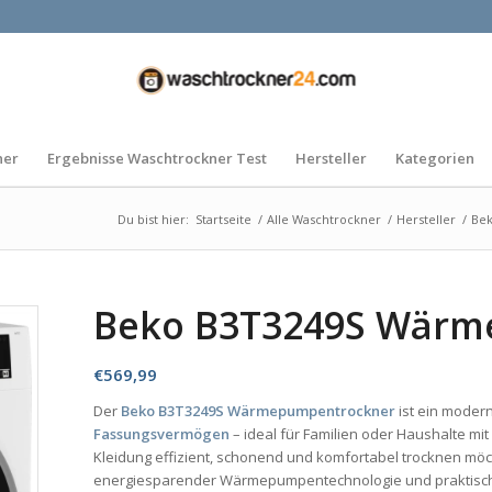
ner
Ergebnisse Waschtrockner Test
Hersteller
Kategorien
Du bist hier:
Startseite
/
Alle Waschtrockner
/
Hersteller
/
Bek
Beko B3T3249S Wärm
€
569,99
Der
Beko B3T3249S Wärmepumpentrockner
ist ein mode
Fassungsvermögen
– ideal für Familien oder Haushalte m
Kleidung effizient, schonend und komfortabel trocknen möc
energiesparender Wärmepumpentechnologie und praktische