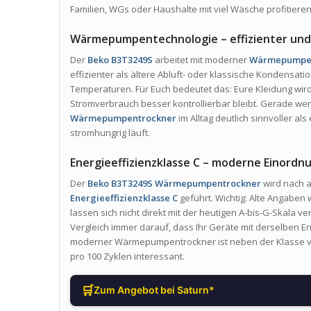
Familien, WGs oder Haushalte mit viel Wäsche profitieren
Wärmepumpentechnologie – effizienter un
Der
Beko B3T3249S
arbeitet mit moderner
Wärmepumpen
effizienter als ältere Abluft- oder klassische Kondensati
Temperaturen. Für Euch bedeutet das: Eure Kleidung wi
Stromverbrauch besser kontrollierbar bleibt. Gerade wen
Wärmepumpentrockner
im Alltag deutlich sinnvoller als
stromhungrig läuft.
Energieeffizienzklasse C – moderne Einordn
Der
Beko B3T3249S Wärmepumpentrockner
wird nach a
Energieeffizienzklasse C
geführt. Wichtig: Alte Angaben
lassen sich nicht direkt mit der heutigen A-bis-G-Skala v
Vergleich immer darauf, dass Ihr Geräte mit derselben En
moderner Wärmepumpentrockner ist neben der Klasse vo
pro 100 Zyklen interessant.
🛒
Zum Angebot bei Saturn*