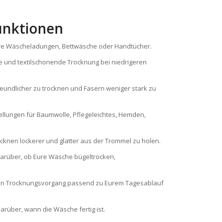
unktionen
ere Wäscheladungen, Bettwäsche oder Handtücher.
te und textilschonende Trocknung bei niedrigeren
freundlicher zu trocknen und Fasern weniger stark zu
llungen für Baumwolle, Pflegeleichtes, Hemden,
knen lockerer und glatter aus der Trommel zu holen.
darüber, ob Eure Wäsche bügeltrocken,
r den Trocknungsvorgang passend zu Eurem Tagesablauf
darüber, wann die Wäsche fertig ist.