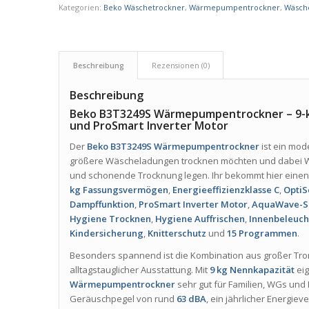
Kategorien:
Beko Wäschetrockner
,
Wärmepumpentrockner
,
Wäsch
Beschreibung
Rezensionen (0)
Beschreibung
Beko B3T3249S Wärmepumpentrockner – 9-k
und ProSmart Inverter Motor
Der
Beko B3T3249S Wärmepumpentrockner
ist ein mo
größere Wäscheladungen trocknen möchten und dabei 
und schonende Trocknung legen. Ihr bekommt hier eine
kg Fassungsvermögen
,
Energieeffizienzklasse C
,
OptiS
Dampffunktion
,
ProSmart Inverter Motor
,
AquaWave-S
Hygiene Trocknen
,
Hygiene Auffrischen
,
Innenbeleuc
Kindersicherung
,
Knitterschutz
und
15 Programmen
.
Besonders spannend ist die Kombination aus großer 
alltagstauglicher Ausstattung. Mit
9 kg Nennkapazität
eig
Wärmepumpentrockner
sehr gut für Familien, WGs und
Geräuschpegel von rund
63 dBA
, ein jährlicher Energie