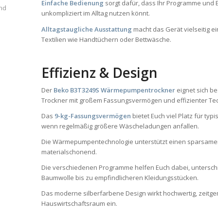
Einfache Bedienung
sorgt dafür, dass Ihr Programme und 
und
unkompliziert im Alltag nutzen könnt.
Alltagstaugliche Ausstattung
macht das Gerät vielseitig e
Textilien wie Handtüchern oder Bettwäsche.
Effizienz & Design
Der
Beko B3T3249S Wärmepumpentrockner
eignet sich be
Trockner mit großem Fassungsvermögen und effizienter Te
Das
9-kg-Fassungsvermögen
bietet Euch viel Platz für ty
wenn regelmäßig größere Wäscheladungen anfallen.
Die Wärmepumpentechnologie unterstützt einen sparsamen
materialschonend.
Die verschiedenen Programme helfen Euch dabei, unterschie
Baumwolle bis zu empfindlicheren Kleidungsstücken.
Das moderne silberfarbene Design wirkt hochwertig, zeitge
Hauswirtschaftsraum ein.