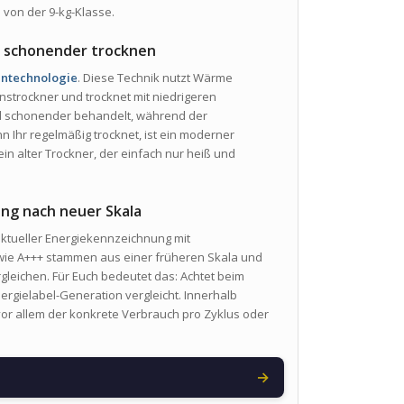
 von der 9-kg-Klasse.
d schonender trocknen
technologie
. Diese Technik nutzt Wärme
onstrockner und trocknet mit niedrigeren
rd schonender behandelt, während der
n Ihr regelmäßig trocknet, ist ein moderner
 ein alter Trockner, der einfach nur heiß und
ung nach neuer Skala
ktueller Energiekennzeichnung mit
 wie A+++ stammen aus einer früheren Skala und
ergleichen. Für Euch bedeutet das: Achtet beim
ergielabel-Generation vergleicht. Innerhalb
r allem der konkrete Verbrauch pro Zyklus oder
→