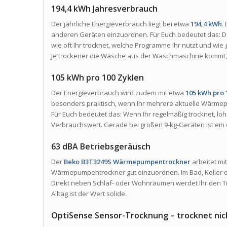
194,4 kWh Jahresverbrauch
Der jährliche Energieverbrauch liegt bei etwa
194,4 kWh
.
anderen Geräten einzuordnen. Für Euch bedeutet das: De
wie oft Ihr trocknet, welche Programme Ihr nutzt und wi
Je trockener die Wäsche aus der Waschmaschine kommt, d
105 kWh pro 100 Zyklen
Der Energieverbrauch wird zudem mit etwa
105 kWh pro
besonders praktisch, wenn Ihr mehrere aktuelle Wärme
Für Euch bedeutet das: Wenn Ihr regelmäßig trocknet, loh
Verbrauchswert. Gerade bei großen 9-kg-Geräten ist ein ef
63 dBA Betriebsgeräusch
Der
Beko B3T3249S Wärmepumpentrockner
arbeitet mi
Wärmepumpentrockner gut einzuordnen. Im Bad, Keller o
Direkt neben Schlaf- oder Wohnräumen werdet Ihr den T
Alltag ist der Wert solide.
OptiSense Sensor-Trocknung – trocknet nic