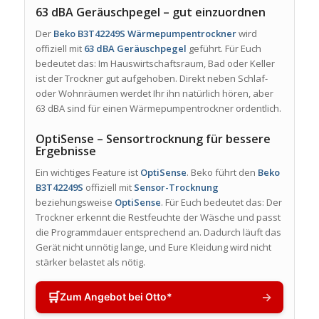
63 dBA Geräuschpegel – gut einzuordnen
Der
Beko B3T42249S Wärmepumpentrockner
wird
offiziell mit
63 dBA Geräuschpegel
geführt. Für Euch
bedeutet das: Im Hauswirtschaftsraum, Bad oder Keller
ist der Trockner gut aufgehoben. Direkt neben Schlaf-
oder Wohnräumen werdet Ihr ihn natürlich hören, aber
63 dBA sind für einen Wärmepumpentrockner ordentlich.
OptiSense – Sensortrocknung für bessere
Ergebnisse
Ein wichtiges Feature ist
OptiSense
. Beko führt den
Beko
B3T42249S
offiziell mit
Sensor-Trocknung
beziehungsweise
OptiSense
. Für Euch bedeutet das: Der
Trockner erkennt die Restfeuchte der Wäsche und passt
die Programmdauer entsprechend an. Dadurch läuft das
Gerät nicht unnötig lange, und Eure Kleidung wird nicht
stärker belastet als nötig.
🛒
→
Zum Angebot bei Otto*