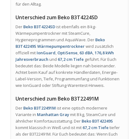
für den Alltag.
Unterschied zum Beko B3T4224SD
Der
Beko B3T4224SD
ist ebenfalls ein 8-kg-
Wärmepumpentrockner mit SteamCure,
Hygieneprogrammen und AquaWave. Der
Beko
B3T42249S Wärmepumpentrockner
wird zusätzlich
offiziell mit
IonGuard
,
OptiSense
,
63 dBA
,
176,8 kWh
Jahresverbrauch
und
67,2 cm Tiefe
geführt. Für Euch
bedeutet das: Beide Modelle liegen nah beieinander.
Achtet beim Kauf auf konkrete Händlerdaten, Energie-
Label-Version, Tiefe, Programmumfang und Funktionen
wie IonGuard oder Stiftung-Warentest-Hinweis.
Unterschied zum Beko B3T22491M
Der
Beko B3T22491M
ist eine optisch modernere
Variante in
Manhattan Gray
mit 8 kg, SteamCure und
ähnlicher Komfortausstattung. Der
Beko B3T42249S
kommt klassisch in Weiß und ist mit
67,2 cm Tiefe
tiefer
als der B3T22491M. Für Euch bedeutet das: Wenn Euch