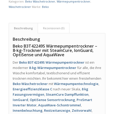
Kategorien:
Beko Wäschetrockner
,
Wärmepumpentrockner
,
Wäschetrockner
Marke:
Beko
Beschreibung
Rezensionen (0)
Beschreibung
Beko B3T42249S Wärmepumpentrockner –
8-kg-Trockner mit SteamCure, IonGuard,
OptiSense und AquaWave
Der
Beko B3T42249S Wärmepumpentrockner
ist ein
moderner
8-kg-Wärmepumpentrockner
für alle, die ihre
Wäsche komfortabel, textilschonend und effizient
trocknen möchten. Ihr bekommt hier einen freistehenden
Beko Wäschetrockner
mit
Wärmepumpentechnologie
,
Energieeffizienzklasse C
nach neuer Skala,
8 kg
Fassungsvermögen
,
SteamCure Dampffunktion
,
IonGuard
,
OptiSense Sensortrocknung
,
ProSmart
Inverter Motor
,
AquaWave-Schontrommel
,
Innenbeleuchtung
,
Restzeitanzeige
,
Zeitvorwahl
,