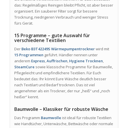
das: Regelmäßiges Reinigen bleibt Pflicht, ist aber besser
organisiert. Ein sauberer Filter sorgt für bessere
Trocknung, niedrigeren Verbrauch und weniger Stress
fürs Gerät.
15 Programme – gute Auswahl für
verschiedene Textilien
Der
Beko B3T42249S Wärmepumpentrockner
wird mit
15 Programmen
geführt. Händler nennen unter
anderem
Express
,
Auffrischen
,
Hygiene Trocknen
,
SteamCure
sowie klassische Programme für Baumwolle,
Pflegeleicht und empfindlichere Textilien. Für Euch
bedeutet das: Ihr könnt Eure Wäsche deutlich besser
nach Textilart und Bedarf trocknen. Das ist viel
angenehmer als ein Trockner, der nur „heiß“ und „noch
heißer“ kennt.
Baumwolle – Klassiker für robuste Wäsche
Das Programm
Baumwolle
ist ideal für robuste Textilien
wie Handtücher, Unterwäsche, Bettwäsche oder normale