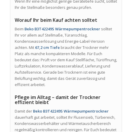
Wenn Ihr eine möglichst geringe Gerätetiefe sucht, solltet
Ihr die Stellmaße besonders genau prüfen.
Worauf Ihr beim Kauf achten solltet
Beim
Beko B3T42249S Wärmepumpentrockner
solltet
Ihr vor allem auf Stellmaße, Türanschlag,
Kondenswasserlösung und Energie-Label-Version
achten. Mit
67,2 cm Tiefe
braucht der Trockner mehr
Platz als manche kompakteren Modelle. Für Euch
bedeutet das: Prüft vor dem Kauf Stellfläche, Türöffnung,
Luftzirkulation, Kondenswasserablauf, Lieferung und
Aufstellservice. Gerade bei Trocknern ist eine gute
Belüftung wichtig, damit das Gerät zuverlässig und
effizient arbeitet.
Pflege im Alltag – damit der Trockner
effizient bleibt
Damit der
Beko B3T42249S Wärmepumpentrockner
dauerhaft gut arbeitet, solltet Ihr Flusensieb, Türbereich,
Kondenswasserbehälter und Wärmetauscherbereich
regelmäßig kontrollieren und reinigen. Für Euch bedeutet