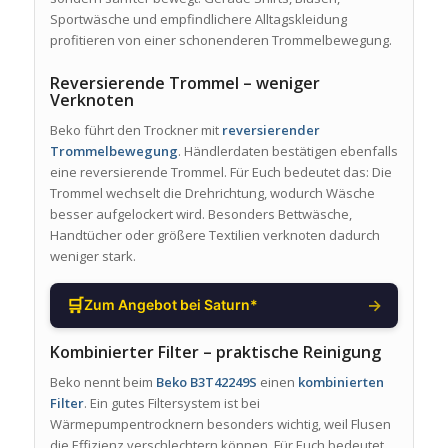
Sportwäsche und empfindlichere Alltagskleidung
profitieren von einer schonenderen Trommelbewegung.
Reversierende Trommel – weniger
Verknoten
Beko führt den Trockner mit
reversierender
Trommelbewegung
. Händlerdaten bestätigen ebenfalls
eine reversierende Trommel. Für Euch bedeutet das: Die
Trommel wechselt die Drehrichtung, wodurch Wäsche
besser aufgelockert wird. Besonders Bettwäsche,
Handtücher oder größere Textilien verknoten dadurch
weniger stark.
🛒
→
Zum Angebot bei Saturn*
Kombinierter Filter – praktische Reinigung
Beko nennt beim
Beko B3T42249S
einen
kombinierten
Filter
. Ein gutes Filtersystem ist bei
Wärmepumpentrocknern besonders wichtig, weil Flusen
die Effizienz verschlechtern können. Für Euch bedeutet