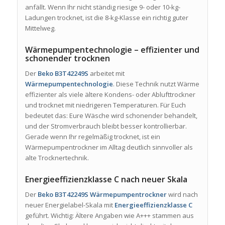
anfällt. Wenn Ihr nicht ständig riesige 9- oder 10-kg-
Ladungen trocknet, ist die 8-kg-Klasse ein richtig guter
Mittelweg.
Wärmepumpentechnologie – effizienter und
schonender trocknen
Der
Beko B3T42249S
arbeitet mit
Wärmepumpentechnologie
. Diese Technik nutzt Wärme
effizienter als viele ältere Kondens- oder Ablufttrockner
und trocknet mit niedrigeren Temperaturen. Für Euch
bedeutet das: Eure Wäsche wird schonender behandelt,
und der Stromverbrauch bleibt besser kontrollierbar.
Gerade wenn Ihr regelmäßig trocknet, ist ein
Wärmepumpentrockner im Alltag deutlich sinnvoller als
alte Trocknertechnik.
Energieeffizienzklasse C nach neuer Skala
Der
Beko B3T42249S Wärmepumpentrockner
wird nach
neuer Energielabel-Skala mit
Energieeffizienzklasse C
geführt. Wichtig: Ältere Angaben wie A+++ stammen aus