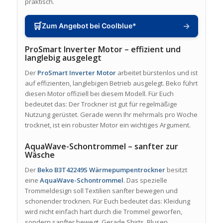
praktisch.
🛒
→
Zum Angebot bei Coolblue*
ProSmart Inverter Motor – effizient und
langlebig ausgelegt
Der
ProSmart Inverter Motor
arbeitet bürstenlos und ist
auf effizienten, langlebigen Betrieb ausgelegt. Beko führt
diesen Motor offiziell bei diesem Modell. Für Euch
bedeutet das: Der Trockner ist gut für regelmäßige
Nutzung gerüstet. Gerade wenn Ihr mehrmals pro Woche
trocknet, ist ein robuster Motor ein wichtiges Argument.
AquaWave-Schontrommel – sanfter zur
Wäsche
Der
Beko B3T42249S Wärmepumpentrockner
besitzt
eine
AquaWave-Schontrommel
. Das spezielle
Trommeldesign soll Textilien sanfter bewegen und
schonender trocknen. Für Euch bedeutet das: Kleidung
wird nicht einfach hart durch die Trommel geworfen,
sondern sanfter bewegt. Gerade Shirts, Blusen,