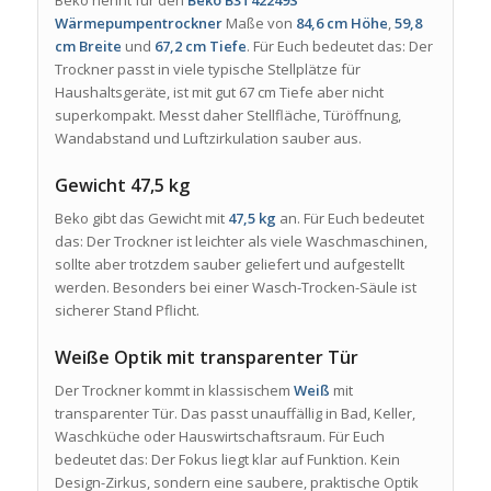
Beko nennt für den
Beko B3T42249S
Wärmepumpentrockner
Maße von
84,6 cm Höhe
,
59,8
cm Breite
und
67,2 cm Tiefe
. Für Euch bedeutet das: Der
Trockner passt in viele typische Stellplätze für
Haushaltsgeräte, ist mit gut 67 cm Tiefe aber nicht
superkompakt. Messt daher Stellfläche, Türöffnung,
Wandabstand und Luftzirkulation sauber aus.
Gewicht 47,5 kg
Beko gibt das Gewicht mit
47,5 kg
an. Für Euch bedeutet
das: Der Trockner ist leichter als viele Waschmaschinen,
sollte aber trotzdem sauber geliefert und aufgestellt
werden. Besonders bei einer Wasch-Trocken-Säule ist
sicherer Stand Pflicht.
Weiße Optik mit transparenter Tür
Der Trockner kommt in klassischem
Weiß
mit
transparenter Tür. Das passt unauffällig in Bad, Keller,
Waschküche oder Hauswirtschaftsraum. Für Euch
bedeutet das: Der Fokus liegt klar auf Funktion. Kein
Design-Zirkus, sondern eine saubere, praktische Optik