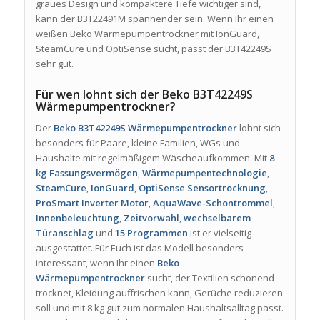
graues Design und kompaktere Tiefe wichtiger sind,
kann der B3T22491M spannender sein. Wenn Ihr einen
weißen Beko Wärmepumpentrockner mit IonGuard,
SteamCure und OptiSense sucht, passt der B3T42249S
sehr gut.
Für wen lohnt sich der Beko B3T42249S
Wärmepumpentrockner?
Der
Beko B3T42249S Wärmepumpentrockner
lohnt sich
besonders für Paare, kleine Familien, WGs und
Haushalte mit regelmäßigem Wäscheaufkommen. Mit
8
kg Fassungsvermögen
,
Wärmepumpentechnologie
,
SteamCure
,
IonGuard
,
OptiSense Sensortrocknung
,
ProSmart Inverter Motor
,
AquaWave-Schontrommel
,
Innenbeleuchtung
,
Zeitvorwahl
,
wechselbarem
Türanschlag
und
15 Programmen
ist er vielseitig
ausgestattet. Für Euch ist das Modell besonders
interessant, wenn Ihr einen
Beko
Wärmepumpentrockner
sucht, der Textilien schonend
trocknet, Kleidung auffrischen kann, Gerüche reduzieren
soll und mit 8 kg gut zum normalen Haushaltsalltag passt.