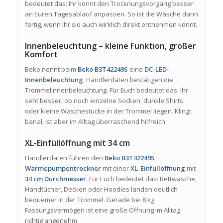
bedeutet das: Ihr könnt den Trocknungsvorgang besser
an Euren Tagesablauf anpassen. So ist die Wäsche dann
fertig, wenn Ihr sie auch wirklich direkt entnehmen könnt.
Innenbeleuchtung – kleine Funktion, großer
Komfort
Beko nennt beim
Beko B3T42249S
eine
DC-LED-
Innenbeleuchtung
. Händlerdaten bestätigen die
Trommelinnenbeleuchtung. Für Euch bedeutet das: Ihr
seht besser, ob noch einzelne Socken, dunkle Shirts
oder kleine Wäschestücke in der Trommel liegen. Klingt
banal, ist aber im Alltag überraschend hilfreich.
XL-Einfüllöffnung mit 34 cm
Händlerdaten führen den
Beko B3T42249S
Wärmepumpentrockner
mit einer
XL-Einfüllöffnung
mit
34 cm Durchmesser
. Für Euch bedeutet das: Bettwäsche,
Handtücher, Decken oder Hoodies landen deutlich
bequemer in der Trommel. Gerade bei 8 kg
Fassungsvermögen ist eine große Öffnung im Alltag
richtig angenehm.