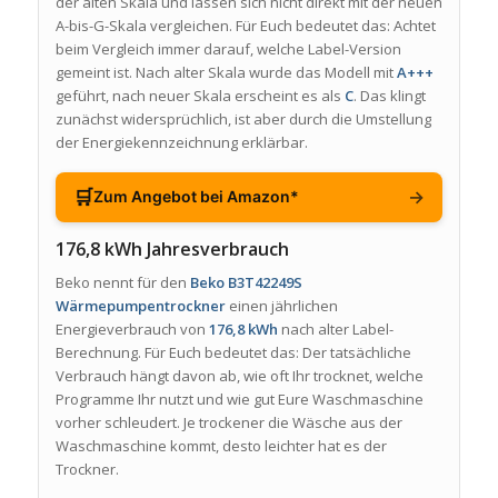
der alten Skala und lassen sich nicht direkt mit der neuen
A-bis-G-Skala vergleichen. Für Euch bedeutet das: Achtet
beim Vergleich immer darauf, welche Label-Version
gemeint ist. Nach alter Skala wurde das Modell mit
A+++
geführt, nach neuer Skala erscheint es als
C
. Das klingt
zunächst widersprüchlich, ist aber durch die Umstellung
der Energiekennzeichnung erklärbar.
🛒
→
Zum Angebot bei Amazon*
176,8 kWh Jahresverbrauch
Beko nennt für den
Beko B3T42249S
Wärmepumpentrockner
einen jährlichen
Energieverbrauch von
176,8 kWh
nach alter Label-
Berechnung. Für Euch bedeutet das: Der tatsächliche
Verbrauch hängt davon ab, wie oft Ihr trocknet, welche
Programme Ihr nutzt und wie gut Eure Waschmaschine
vorher schleudert. Je trockener die Wäsche aus der
Waschmaschine kommt, desto leichter hat es der
Trockner.