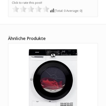
Click to rate this post!
[Total:
0
Average:
0
]
Ähnliche Produkte