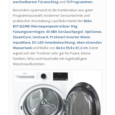
wechselbarem Türanschlag
und
15 Programmen
.
Besonders spannend ist die Kombination aus guter
Programmauswahl, moderner Sensortechnik und
praktischer Ausstattung. Laut Beko bietet der
Beko
B3T42249S Wärmepumpentrockner
8 kg
Fassungsvermögen
,
63 dBA Geräuschpegel
,
OptiSense
,
SteamCure
,
IonGuard
,
ProSmart Inverter Motor
,
AquaWave
,
DC-LED-Innenbeleuchtung
,
oben sitzenden
Wassertank
und Maße von
84,6 x 59,8 x 67,2 cm
. Damit
eignet sich der Trockner sehr gut für Paare, kleine
Familien, WGs und Haushalte mit regelmäßigem
Wäscheaufkommen.