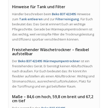
Hinweise für Tank und Filter
Händler beschreiben beim
Beko B3T42249S
Hinweise
zum
Tank entleeren
und zur
Filterreinigung
. Für Euch
bedeutet das: Das Gerät erinnert Euch an wichtige
Pflegeschritte. Gerade bei Wärmepumpentrocknern ist
das wichtig, weil verstopfte Filter die Trocknungsleistung
und Effizienz spürbar verschlechtern können.
Freistehender Wäschetrockner – flexibel
aufstellbar
Der
Beko B3T42249S Wärmepumpentrockner
ist ein
freistehendes Gerät. Er benötigt keinen Abluftschlauch
nach draußen. Für Euch bedeutet das: Ihr könnt ihn
flexibler aufstellen als einen Ablufttrockner. Wichtig sind
Stromanschluss, ausreichend Luftzirkulation, Platz für
die Türöffnung und ein gut belüfteter Raum.
Maße – 84,6 cm hoch, 59,8 cm breit und 67,2
cm tief