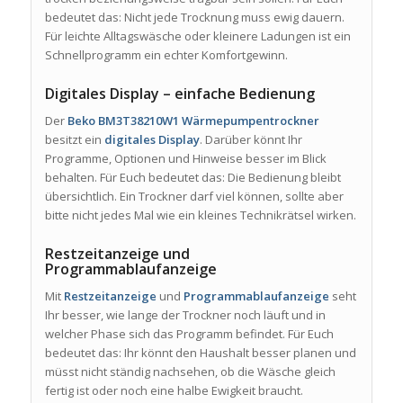
bedeutet das: Nicht jede Trocknung muss ewig dauern.
Für leichte Alltagswäsche oder kleinere Ladungen ist ein
Schnellprogramm ein echter Komfortgewinn.
Digitales Display – einfache Bedienung
Der
Beko BM3T38210W1 Wärmepumpentrockner
besitzt ein
digitales Display
. Darüber könnt Ihr
Programme, Optionen und Hinweise besser im Blick
behalten. Für Euch bedeutet das: Die Bedienung bleibt
übersichtlich. Ein Trockner darf viel können, sollte aber
bitte nicht jedes Mal wie ein kleines Technikrätsel wirken.
Restzeitanzeige und
Programmablaufanzeige
Mit
Restzeitanzeige
und
Programmablaufanzeige
seht
Ihr besser, wie lange der Trockner noch läuft und in
welcher Phase sich das Programm befindet. Für Euch
bedeutet das: Ihr könnt den Haushalt besser planen und
müsst nicht ständig nachsehen, ob die Wäsche gleich
fertig ist oder noch eine halbe Ewigkeit braucht.