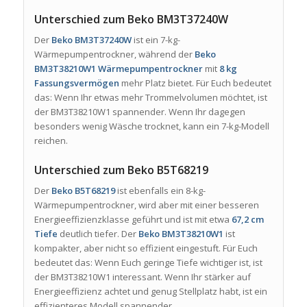
Unterschied zum Beko BM3T37240W
Der
Beko BM3T37240W
ist ein 7-kg-
Wärmepumpentrockner, während der
Beko
BM3T38210W1 Wärmepumpentrockner
mit
8 kg
Fassungsvermögen
mehr Platz bietet. Für Euch bedeutet
das: Wenn Ihr etwas mehr Trommelvolumen möchtet, ist
der BM3T38210W1 spannender. Wenn Ihr dagegen
besonders wenig Wäsche trocknet, kann ein 7-kg-Modell
reichen.
Unterschied zum Beko B5T68219
Der
Beko B5T68219
ist ebenfalls ein 8-kg-
Wärmepumpentrockner, wird aber mit einer besseren
Energieeffizienzklasse geführt und ist mit etwa
67,2 cm
Tiefe
deutlich tiefer. Der
Beko BM3T38210W1
ist
kompakter, aber nicht so effizient eingestuft. Für Euch
bedeutet das: Wenn Euch geringe Tiefe wichtiger ist, ist
der BM3T38210W1 interessant. Wenn Ihr stärker auf
Energieeffizienz achtet und genug Stellplatz habt, ist ein
effizienteres Modell spannender.