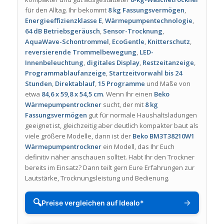
für den Alltag. Ihr bekommt
8 kg Fassungsvermögen
,
Energieeffizienzklasse E
,
Wärmepumpentechnologie
,
64 dB Betriebsgeräusch
,
Sensor-Trocknung
,
AquaWave-Schontrommel
,
EcoGentle
,
Knitterschutz
,
reversierende Trommelbewegung
,
LED-
Innenbeleuchtung
,
digitales Display
,
Restzeitanzeige
,
Programmablaufanzeige
,
Startzeitvorwahl bis 24
Stunden
,
Direktablauf
,
15 Programme
und Maße von
etwa
84,6 x 59,8 x 54,5 cm
. Wenn Ihr einen
Beko
Wärmepumpentrockner
sucht, der mit
8 kg
Fassungsvermögen
gut für normale Haushaltsladungen
geeignet ist, gleichzeitig aber deutlich kompakter baut als
viele größere Modelle, dann ist der
Beko BM3T38210W1
Wärmepumpentrockner
ein Modell, das Ihr Euch
definitiv näher anschauen solltet. Habt Ihr den Trockner
bereits im Einsatz? Dann teilt gern Eure Erfahrungen zur
Lautstärke, Trocknungsleistung und Bedienung.
🔍
→
Preise vergleichen auf Idealo*