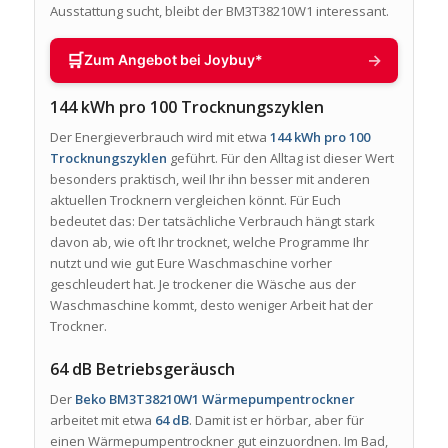
Ausstattung sucht, bleibt der BM3T38210W1 interessant.
🛒
→
Zum Angebot bei Joybuy*
144 kWh pro 100 Trocknungszyklen
Der Energieverbrauch wird mit etwa
144 kWh pro 100
Trocknungszyklen
geführt. Für den Alltag ist dieser Wert
besonders praktisch, weil Ihr ihn besser mit anderen
aktuellen Trocknern vergleichen könnt. Für Euch
bedeutet das: Der tatsächliche Verbrauch hängt stark
davon ab, wie oft Ihr trocknet, welche Programme Ihr
nutzt und wie gut Eure Waschmaschine vorher
geschleudert hat. Je trockener die Wäsche aus der
Waschmaschine kommt, desto weniger Arbeit hat der
Trockner.
64 dB Betriebsgeräusch
Der
Beko BM3T38210W1 Wärmepumpentrockner
arbeitet mit etwa
64 dB
. Damit ist er hörbar, aber für
einen Wärmepumpentrockner gut einzuordnen. Im Bad,