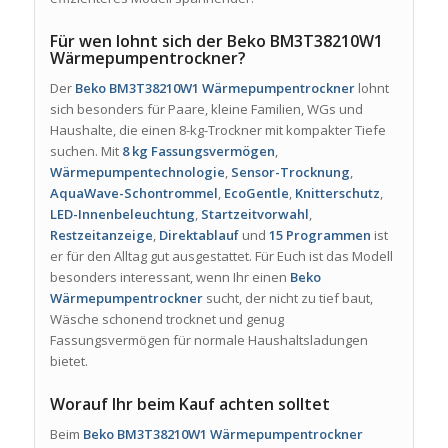
Für wen lohnt sich der Beko BM3T38210W1
Wärmepumpentrockner?
Der
Beko BM3T38210W1 Wärmepumpentrockner
lohnt
sich besonders für Paare, kleine Familien, WGs und
Haushalte, die einen 8-kg-Trockner mit kompakter Tiefe
suchen. Mit
8 kg Fassungsvermögen
,
Wärmepumpentechnologie
,
Sensor-Trocknung
,
AquaWave-Schontrommel
,
EcoGentle
,
Knitterschutz
,
LED-Innenbeleuchtung
,
Startzeitvorwahl
,
Restzeitanzeige
,
Direktablauf
und
15 Programmen
ist
er für den Alltag gut ausgestattet. Für Euch ist das Modell
besonders interessant, wenn Ihr einen
Beko
Wärmepumpentrockner
sucht, der nicht zu tief baut,
Wäsche schonend trocknet und genug
Fassungsvermögen für normale Haushaltsladungen
bietet.
Worauf Ihr beim Kauf achten solltet
Beim
Beko BM3T38210W1 Wärmepumpentrockner