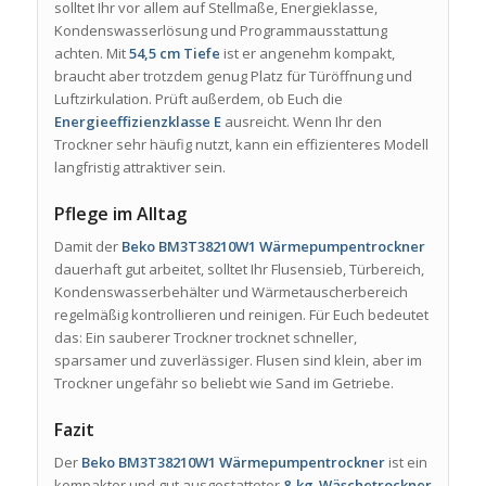
solltet Ihr vor allem auf Stellmaße, Energieklasse,
Kondenswasserlösung und Programmausstattung
achten. Mit
54,5 cm Tiefe
ist er angenehm kompakt,
braucht aber trotzdem genug Platz für Türöffnung und
Luftzirkulation. Prüft außerdem, ob Euch die
Energieeffizienzklasse E
ausreicht. Wenn Ihr den
Trockner sehr häufig nutzt, kann ein effizienteres Modell
langfristig attraktiver sein.
Pflege im Alltag
Damit der
Beko BM3T38210W1 Wärmepumpentrockner
dauerhaft gut arbeitet, solltet Ihr Flusensieb, Türbereich,
Kondenswasserbehälter und Wärmetauscherbereich
regelmäßig kontrollieren und reinigen. Für Euch bedeutet
das: Ein sauberer Trockner trocknet schneller,
sparsamer und zuverlässiger. Flusen sind klein, aber im
Trockner ungefähr so beliebt wie Sand im Getriebe.
Fazit
Der
Beko BM3T38210W1 Wärmepumpentrockner
ist ein
kompakter und gut ausgestatteter
8-kg-Wäschetrockner