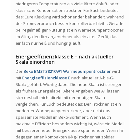
niedrigeren Temperaturen als viele ältere Abluft- oder
klassische Kondensationstrockner. Für Euch bedeutet
das: Eure Kleidung wird schonender behandelt, während
der Stromverbrauch besser kontrollierbar bleibt. Gerade
bei regelmäßiger Nutzung ist ein Wärmepumpentrockner
im Alltag deutlich angenehmer als ein altes Gerät, das
einfach nur heiß und hungrig läuft.
Energieeffizienzklasse E – nach aktueller
Skala einordnen
Der
Beko BM3T38210W1 Wärmepumpentrockner
wird
mit
Energieeffizienzklasse E
nach aktueller A-bis-G-
Skala geführt. Wichtig dabei: Die neue Skala ist strenger
als frühere Energielabel. Ältere Angaben wie A+ lassen
sich deshalb nicht direkt mit der heutigen Skala
vergleichen. Für Euch bedeutet das: Der Trockner ist ein
moderner Wärmepumpentrockner, aber nicht das
sparsamste Modell im Beko-Sortiment. Wenn Euch
maximale Effizienz besonders wichtig ist, wäre ein Modell
mit besserer neuer Energieklasse spannender. Wenn Ihr
dagegen einen kompakten 8-kg-Trockner mit solider