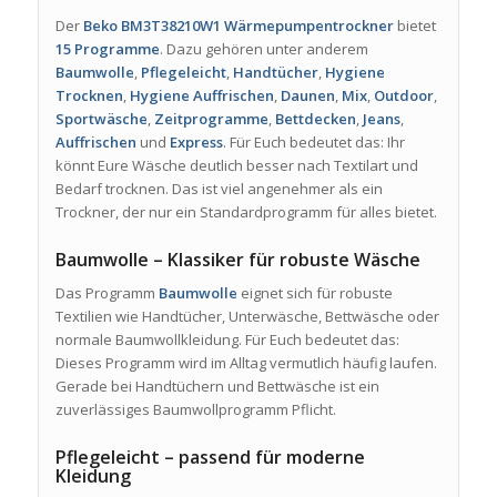
Der
Beko BM3T38210W1 Wärmepumpentrockner
bietet
15 Programme
. Dazu gehören unter anderem
Baumwolle
,
Pflegeleicht
,
Handtücher
,
Hygiene
Trocknen
,
Hygiene Auffrischen
,
Daunen
,
Mix
,
Outdoor
,
Sportwäsche
,
Zeitprogramme
,
Bettdecken
,
Jeans
,
Auffrischen
und
Express
. Für Euch bedeutet das: Ihr
könnt Eure Wäsche deutlich besser nach Textilart und
Bedarf trocknen. Das ist viel angenehmer als ein
Trockner, der nur ein Standardprogramm für alles bietet.
Baumwolle – Klassiker für robuste Wäsche
Das Programm
Baumwolle
eignet sich für robuste
Textilien wie Handtücher, Unterwäsche, Bettwäsche oder
normale Baumwollkleidung. Für Euch bedeutet das:
Dieses Programm wird im Alltag vermutlich häufig laufen.
Gerade bei Handtüchern und Bettwäsche ist ein
zuverlässiges Baumwollprogramm Pflicht.
Pflegeleicht – passend für moderne
Kleidung