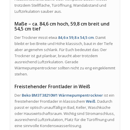
trotzdem Stellfläche, Türöffnung, Wandabstand und
Luftzirkulation sauber aus.
Maße – ca. 84,6 cm hoch, 59,8 cm breit und
54,5 cm tief
Der Trockner misst etwa
84,6 x 59,8 x 54,5 cm
. Damit
bleibt er bei Breite und Höhe klassisch, baut in der Tiefe
aber angenehm schlank. Für Euch bedeutet das: Der
Trockner ist gut planbar, braucht aber trotzdem
ausreichend Luftzirkulation. Gerade
Wärmepumpentrockner sollten nicht zu eng eingeklemmt
stehen.
Freistehender Frontlader in Weiß
Der
Beko BM3T38210W1 Wärmepumpentrockner
ist ein
freistehender Frontlader in klassischem
Weiß
. Dadurch
passt er optisch unauffällig in Bad, Keller, Waschküche
oder Hauswirtschaftsraum. Wichtig sind Stromanschluss,
ausreichend Luftzirkulation, Platz für die Türöffnung und
eine sinnvolle Kondenswasserlösung.