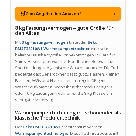
🛒
→
Zum Angebot bei Amazon*
8 kg Fassungsvermögen – gute Größe für
den Alltag
Mit
8 kg Fassungsvermögen
bietet der
Beko
BM3T38210W1 Wärmepumpentrockner
eine sehr
beliebte Haushaltsgröße. Ihr bekommt genug Platz für
Shirts, Hosen, Unterwäsche, Handtücher, Bettwäsche,
Sportkleidung und gemischte Wäscheladungen. Für Euch
bedeutet das: Der Trockner passt gut zu Paaren, kleinen
Familien, WGs und Haushalten mit regelmäßigem
Wäscheaufkommen. Wenn Ihr nicht ständig riesige 9-
oder 10-kg-Ladungen trocknet, ist die 8-kg-Klasse ein
sehr guter Mittelweg.
Wärmepumpentechnologie – schonender als
klassische Trocknertechnik
Der
Beko BM3T38210W1
arbeitet mit moderner
Wärmepumpentechnologie
. Diese Technik trocknet mit