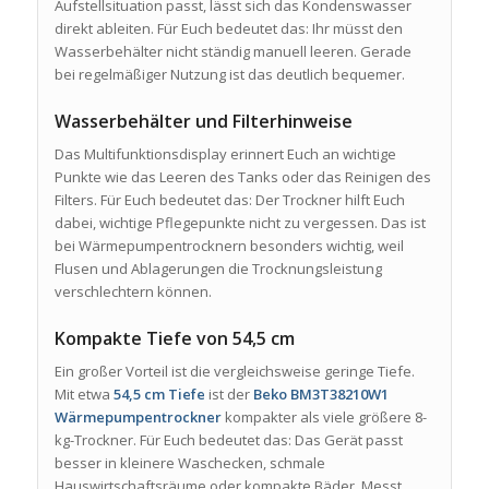
Aufstellsituation passt, lässt sich das Kondenswasser
direkt ableiten. Für Euch bedeutet das: Ihr müsst den
Wasserbehälter nicht ständig manuell leeren. Gerade
bei regelmäßiger Nutzung ist das deutlich bequemer.
Wasserbehälter und Filterhinweise
Das Multifunktionsdisplay erinnert Euch an wichtige
Punkte wie das Leeren des Tanks oder das Reinigen des
Filters. Für Euch bedeutet das: Der Trockner hilft Euch
dabei, wichtige Pflegepunkte nicht zu vergessen. Das ist
bei Wärmepumpentrocknern besonders wichtig, weil
Flusen und Ablagerungen die Trocknungsleistung
verschlechtern können.
Kompakte Tiefe von 54,5 cm
Ein großer Vorteil ist die vergleichsweise geringe Tiefe.
Mit etwa
54,5 cm Tiefe
ist der
Beko BM3T38210W1
Wärmepumpentrockner
kompakter als viele größere 8-
kg-Trockner. Für Euch bedeutet das: Das Gerät passt
besser in kleinere Waschecken, schmale
Hauswirtschaftsräume oder kompakte Bäder. Messt