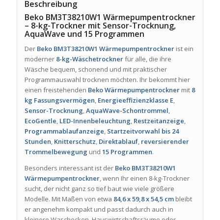
Beschreibung
Beko BM3T38210W1 Wärmepumpentrockner
– 8-kg-Trockner mit Sensor-Trocknung,
AquaWave und 15 Programmen
Der
Beko BM3T38210W1 Wärmepumpentrockner
ist ein
moderner
8-kg-Wäschetrockner
für alle, die ihre
Wäsche bequem, schonend und mit praktischer
Programmauswahl trocknen möchten. Ihr bekommt hier
einen freistehenden
Beko Wärmepumpentrockner
mit
8
kg Fassungsvermögen
,
Energieeffizienzklasse E
,
Sensor-Trocknung
,
AquaWave-Schontrommel
,
EcoGentle
,
LED-Innenbeleuchtung
,
Restzeitanzeige
,
Programmablaufanzeige
,
Startzeitvorwahl bis 24
Stunden
,
Knitterschutz
,
Direktablauf
,
reversierender
Trommelbewegung
und
15 Programmen
.
Besonders interessant ist der
Beko BM3T38210W1
Wärmepumpentrockner
, wenn Ihr einen 8-kg-Trockner
sucht, der nicht ganz so tief baut wie viele größere
Modelle. Mit Maßen von etwa
84,6 x 59,8 x 54,5 cm
bleibt
er angenehm kompakt und passt dadurch auch in
kleinere Waschecken, Hauswirtschaftsräume oder