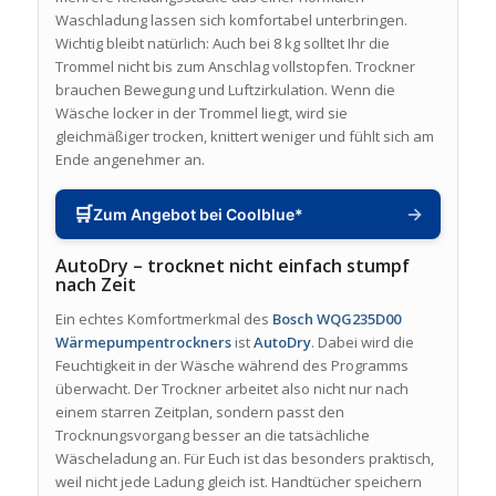
Waschladung lassen sich komfortabel unterbringen.
Wichtig bleibt natürlich: Auch bei 8 kg solltet Ihr die
Trommel nicht bis zum Anschlag vollstopfen. Trockner
brauchen Bewegung und Luftzirkulation. Wenn die
Wäsche locker in der Trommel liegt, wird sie
gleichmäßiger trocken, knittert weniger und fühlt sich am
Ende angenehmer an.
🛒
→
Zum Angebot bei Coolblue*
AutoDry – trocknet nicht einfach stumpf
nach Zeit
Ein echtes Komfortmerkmal des
Bosch WQG235D00
Wärmepumpentrockners
ist
AutoDry
. Dabei wird die
Feuchtigkeit in der Wäsche während des Programms
überwacht. Der Trockner arbeitet also nicht nur nach
einem starren Zeitplan, sondern passt den
Trocknungsvorgang besser an die tatsächliche
Wäscheladung an. Für Euch ist das besonders praktisch,
weil nicht jede Ladung gleich ist. Handtücher speichern