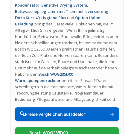
Kondensator
,
Sensitive Drying System
,
Bettwäscheprogramm mit Trommelreversierung
,
Extra Kurz 40
,
Hygiene Plus
und
Option Halbe
Beladung
bringt das Gerät viele Funktionen mit, die im
Alltag wirklich Sinn ergeben. Wenn Ihr regelmäßig
Handtücher, Bettwäsche, Baumwolle, Pflegeleichtes oder
kleinere Schnellladungen trocknet, bekommt Ihr mit dem
Bosch WQG235D00 einen praktischen Haushaltshelfer,
der Euch Zeit, Platz und Nerven sparen kann. Besonders
stark ist er für Familien, Paare und Haushalte, die keine
Lust mehr auf dauerhaft belegte Wäscheständer haben.
Habt Ihr den
Bosch WQG235D00
Wärmepumpentrockner
bereits im Einsatz? Dann
schreibt gern in die Kommentare, wie zufrieden Ihr mit
Trocknungsleistung, Lautstärke, Programmdauer,
Bedienung, Pflegeaufwand und Alltagstauglichkeit seid.
🔍
→
Preise vergleichen auf Idealo*
Bosch WQG235D00