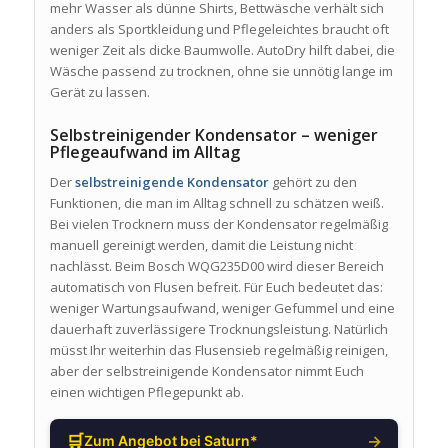
mehr Wasser als dünne Shirts, Bettwäsche verhält sich
anders als Sportkleidung und Pflegeleichtes braucht oft
weniger Zeit als dicke Baumwolle. AutoDry hilft dabei, die
Wäsche passend zu trocknen, ohne sie unnötig lange im
Gerät zu lassen.
Selbstreinigender Kondensator – weniger
Pflegeaufwand im Alltag
Der
selbstreinigende Kondensator
gehört zu den
Funktionen, die man im Alltag schnell zu schätzen weiß.
Bei vielen Trocknern muss der Kondensator regelmäßig
manuell gereinigt werden, damit die Leistung nicht
nachlässt. Beim Bosch WQG235D00 wird dieser Bereich
automatisch von Flusen befreit. Für Euch bedeutet das:
weniger Wartungsaufwand, weniger Gefummel und eine
dauerhaft zuverlässigere Trocknungsleistung. Natürlich
müsst Ihr weiterhin das Flusensieb regelmäßig reinigen,
aber der selbstreinigende Kondensator nimmt Euch
einen wichtigen Pflegepunkt ab.
🛒
→
Zum Angebot bei Saturn*