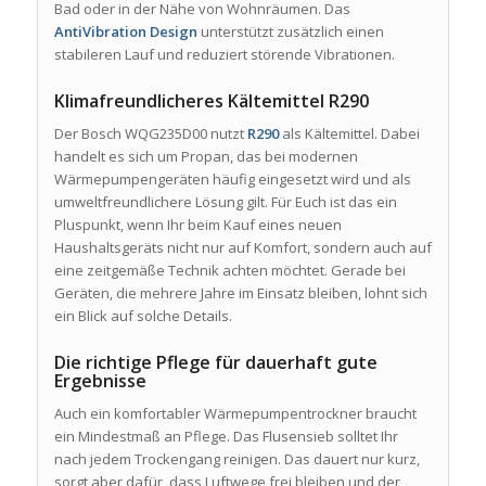
Bad oder in der Nähe von Wohnräumen. Das
AntiVibration Design
unterstützt zusätzlich einen
stabileren Lauf und reduziert störende Vibrationen.
Klimafreundlicheres Kältemittel R290
Der Bosch WQG235D00 nutzt
R290
als Kältemittel. Dabei
handelt es sich um Propan, das bei modernen
Wärmepumpengeräten häufig eingesetzt wird und als
umweltfreundlichere Lösung gilt. Für Euch ist das ein
Pluspunkt, wenn Ihr beim Kauf eines neuen
Haushaltsgeräts nicht nur auf Komfort, sondern auch auf
eine zeitgemäße Technik achten möchtet. Gerade bei
Geräten, die mehrere Jahre im Einsatz bleiben, lohnt sich
ein Blick auf solche Details.
Die richtige Pflege für dauerhaft gute
Ergebnisse
Auch ein komfortabler Wärmepumpentrockner braucht
ein Mindestmaß an Pflege. Das Flusensieb solltet Ihr
nach jedem Trockengang reinigen. Das dauert nur kurz,
sorgt aber dafür, dass Luftwege frei bleiben und der