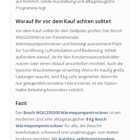
auf Komfort, solide Ausstattung und alltagstaugliche
Programme legt.
Worauf Ihr vor dem Kauf achten solltet
Vor dem Kauf solltet Ihr den Stellplatz prüfen. Der Bosch
WQG235D00 ist ein freistehender
Wärmepumpentrockner und benötigt ausreichend Platz
für Türöffnung, Luftzirkulation und Bedienung. Achtet
außerdem darauf, ob Ihr den Kondenswasserbehälter
nutzen oder einen Ablauf anschließen möchtet. Auch die
typische Wäschemenge ist wichtig. Wenn Ihr häufig große
Ladungen wascht, sind 8 kg sehr angenehm. Wenn Ihr
nur gelegentlich einzelne Teile trocknet, ist die Option
Halbe Beladung besonders nützlich.
Fazit
Der
Bosch WQG235D00 Wärmepumpentrockner
ist ein
moderner und sehr alltagstauglicher
8 kg Bosch
Wärmepumpentrockner
für alle, die Wäsche
komfortabel, schonend und unabhängiger vom Wetter
trocknen möchten. Mit
AutoDry
,
selbstreinigendem