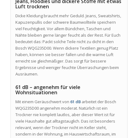
Jeans, Hoodies und dickere Stoffe mit etwas
Luft trocknen
Dicke Kleidung braucht mehr Geduld. Jeans, Sweatshirts,
Kapuzenpullis oder schwere Baumwollteile speichern
viel Feuchtigkeit. Vor allem Bündchen, Taschen und
Nähte bleiben gerne länger feucht als der Rest. Für Euch
bedeutet das: Packt solche Teile nicht zu dicht in den
Bosch WQG235D00. Wenn dickere Textilien genug Platz
haben, können sie besser fallen und die warme Luft
erreicht sie gleichmäßiger. Das sorgt für bessere
Ergebnisse und weniger feuchte Überraschungen beim
Ausräumen.
61 dB – angenehm für viele
Wohnsituationen
Mit einem Geräuschwert von
61 dB
arbeitet der Bosch
WQG235D00 angenehm moderat. Natürlich ist ein
Trockner nie komplett lautlos, aber dieser Wert ist für
viele Haushalte gut alltagstauglich. Das ist besonders
relevant, wenn der Trockner nicht im Keller steht,
sondern in der Wohnung, im Hauswirtschaftsraum, im