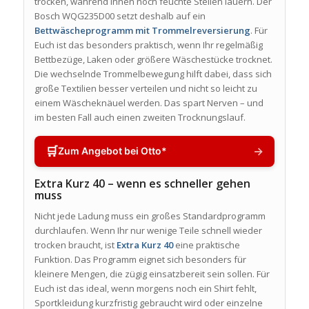
trocken, während innen noch feuchte Stellen lauern. Der
Bosch WQG235D00 setzt deshalb auf ein
Bettwäscheprogramm mit Trommelreversierung
. Für
Euch ist das besonders praktisch, wenn Ihr regelmäßig
Bettbezüge, Laken oder größere Wäschestücke trocknet.
Die wechselnde Trommelbewegung hilft dabei, dass sich
große Textilien besser verteilen und nicht so leicht zu
einem Wäscheknäuel werden. Das spart Nerven – und
im besten Fall auch einen zweiten Trocknungslauf.
🛒
→
Zum Angebot bei Otto*
Extra Kurz 40 – wenn es schneller gehen
muss
Nicht jede Ladung muss ein großes Standardprogramm
durchlaufen. Wenn Ihr nur wenige Teile schnell wieder
trocken braucht, ist
Extra Kurz 40
eine praktische
Funktion. Das Programm eignet sich besonders für
kleinere Mengen, die zügig einsatzbereit sein sollen. Für
Euch ist das ideal, wenn morgens noch ein Shirt fehlt,
Sportkleidung kurzfristig gebraucht wird oder einzelne