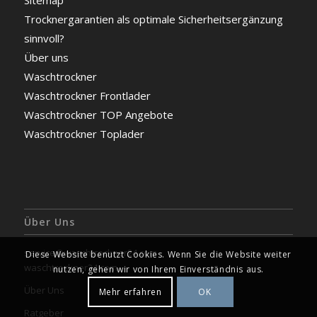
Trocknergarantien als optimale Sicherheitsergänzung
sinnvoll?
Über uns
Waschtrockner
Waschtrockner Frontlader
Waschtrockner TOP Angebote
Waschtrockner Toplader
Über Uns
service@waschtrockner24.com
Diese Website benutzt Cookies. Wenn Sie die Website weiter
waschtrockner24.com
nutzen, gehen wir von Ihrem Einverständnis aus.
Über Uns
Mehr erfahren
OK
Ratgeber