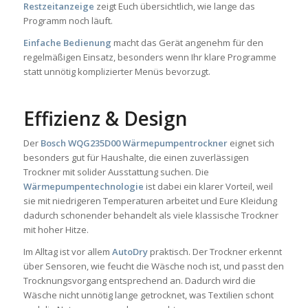
Restzeitanzeige
zeigt Euch übersichtlich, wie lange das
Programm noch läuft.
Einfache Bedienung
macht das Gerät angenehm für den
regelmäßigen Einsatz, besonders wenn Ihr klare Programme
statt unnötig komplizierter Menüs bevorzugt.
Effizienz & Design
Der
Bosch WQG235D00 Wärmepumpentrockner
eignet sich
besonders gut für Haushalte, die einen zuverlässigen
Trockner mit solider Ausstattung suchen. Die
Wärmepumpentechnologie
ist dabei ein klarer Vorteil, weil
sie mit niedrigeren Temperaturen arbeitet und Eure Kleidung
dadurch schonender behandelt als viele klassische Trockner
mit hoher Hitze.
Im Alltag ist vor allem
AutoDry
praktisch. Der Trockner erkennt
über Sensoren, wie feucht die Wäsche noch ist, und passt den
Trocknungsvorgang entsprechend an. Dadurch wird die
Wäsche nicht unnötig lange getrocknet, was Textilien schont