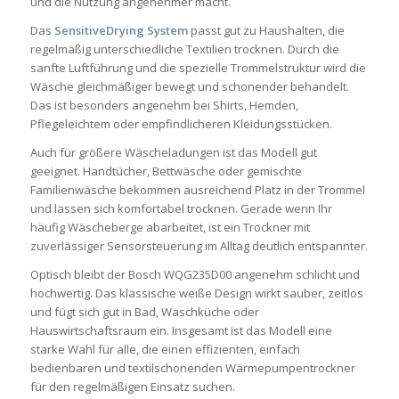
und die Nutzung angenehmer macht.
Das
SensitiveDrying System
passt gut zu Haushalten, die
regelmäßig unterschiedliche Textilien trocknen. Durch die
sanfte Luftführung und die spezielle Trommelstruktur wird die
Wäsche gleichmäßiger bewegt und schonender behandelt.
Das ist besonders angenehm bei Shirts, Hemden,
Pflegeleichtem oder empfindlicheren Kleidungsstücken.
Auch für größere Wäscheladungen ist das Modell gut
geeignet. Handtücher, Bettwäsche oder gemischte
Familienwäsche bekommen ausreichend Platz in der Trommel
und lassen sich komfortabel trocknen. Gerade wenn Ihr
häufig Wäscheberge abarbeitet, ist ein Trockner mit
zuverlässiger Sensorsteuerung im Alltag deutlich entspannter.
Optisch bleibt der Bosch WQG235D00 angenehm schlicht und
hochwertig. Das klassische weiße Design wirkt sauber, zeitlos
und fügt sich gut in Bad, Waschküche oder
Hauswirtschaftsraum ein. Insgesamt ist das Modell eine
starke Wahl für alle, die einen effizienten, einfach
bedienbaren und textilschonenden Wärmepumpentrockner
für den regelmäßigen Einsatz suchen.