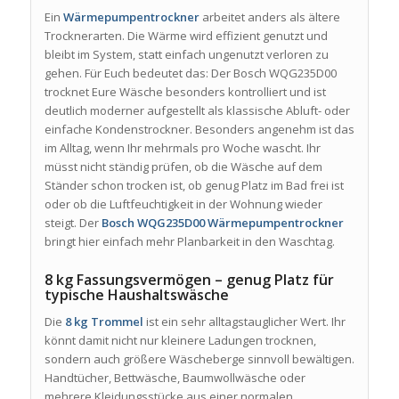
Ein
Wärmepumpentrockner
arbeitet anders als ältere
Trocknerarten. Die Wärme wird effizient genutzt und
bleibt im System, statt einfach ungenutzt verloren zu
gehen. Für Euch bedeutet das: Der Bosch WQG235D00
trocknet Eure Wäsche besonders kontrolliert und ist
deutlich moderner aufgestellt als klassische Abluft- oder
einfache Kondenstrockner. Besonders angenehm ist das
im Alltag, wenn Ihr mehrmals pro Woche wascht. Ihr
müsst nicht ständig prüfen, ob die Wäsche auf dem
Ständer schon trocken ist, ob genug Platz im Bad frei ist
oder ob die Luftfeuchtigkeit in der Wohnung wieder
steigt. Der
Bosch WQG235D00 Wärmepumpentrockner
bringt hier einfach mehr Planbarkeit in den Waschtag.
8 kg Fassungsvermögen – genug Platz für
typische Haushaltswäsche
Die
8 kg Trommel
ist ein sehr alltagstauglicher Wert. Ihr
könnt damit nicht nur kleinere Ladungen trocknen,
sondern auch größere Wäscheberge sinnvoll bewältigen.
Handtücher, Bettwäsche, Baumwollwäsche oder
mehrere Kleidungsstücke aus einer normalen