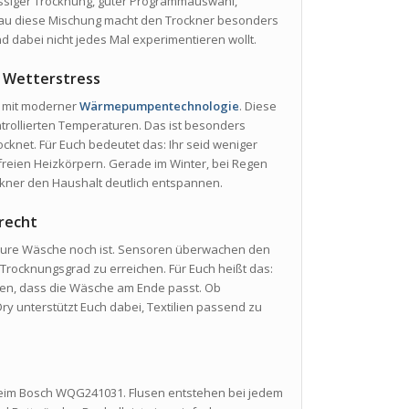
lässiger Trocknung, guter Programmauswahl,
au diese Mischung macht den Trockner besonders
d dabei nicht jedes Mal experimentieren wollt.
 Wetterstress
t mit moderner
Wärmepumpentechnologie
. Diese
ntrollierten Temperaturen. Das ist besonders
knet. Für Euch bedeutet das: Ihr seid weniger
reien Heizkörpern. Gerade im Winter, bei Regen
ner den Haushalt deutlich entspannen.
recht
Eure Wäsche noch ist. Sensoren überwachen den
rocknungsgrad zu erreichen. Für Euch heißt das:
offen, dass die Wäsche am Ende passt. Ob
ry unterstützt Euch dabei, Textilien passend zu
beim Bosch WQG241031. Flusen entstehen bei jedem