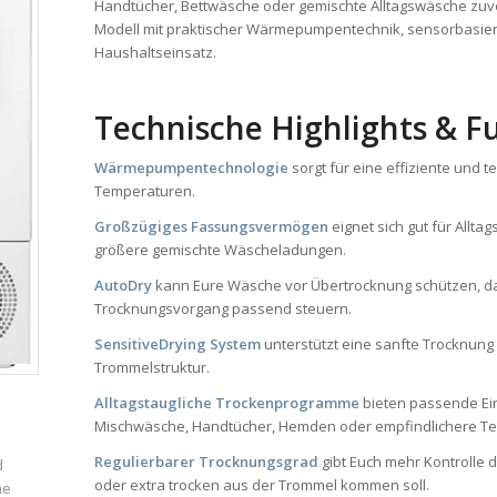
Handtücher, Bettwäsche oder gemischte Alltagswäsche zuver
Modell mit praktischer Wärmepumpentechnik, sensorbasier
Haushaltseinsatz.
Technische Highlights & F
Wärmepumpentechnologie
sorgt für eine effiziente und 
Temperaturen.
Großzügiges Fassungsvermögen
eignet sich gut für Allt
größere gemischte Wäscheladungen.
AutoDry
kann Eure Wäsche vor Übertrocknung schützen, d
Trocknungsvorgang passend steuern.
SensitiveDrying System
unterstützt eine sanfte Trocknun
Trommelstruktur.
Alltagstaugliche Trockenprogramme
bieten passende Ein
Mischwäsche, Handtücher, Hemden oder empfindlichere Tex
Regulierbarer Trocknungsgrad
gibt Euch mehr Kontrolle 
d
oder extra trocken aus der Trommel kommen soll.
ne