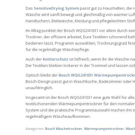
Das
SensitiveDrying System
passt gut zu Haushalten, die r
Wäsche wird sanft bewegt und gleichmäßig von warmer Luf
Handtüchern, Bettwäsche, Kleidung und pflegeleichten Stoffen
Im Alltag punktet der Bosch WQG241031 vor allem durch sei
Trockner, der effizient arbeitet, Eure Textilien schonend 
bedienen lässt. Programm auswählen, Trocknungsgrad fes
für die regelmäßige Wäschepflege.
Auch der
Knitterschutz
ist hilfreich, wenn Ihr die Wäsche
Die Textilien bleiben lockerer in der Trommel und lassen sic
Optisch bleibt der
Bosch WQG241031 Wärmepumpentrock
Bosch-Design passt gut in Waschküche, Badezimmer oder 
unaufdringlich.
Insgesamt ist der Bosch WQG241031 eine gute Wahl für alle,
textilschonenden Wärmepumpentrockner für den normalen A
System und die praktische Programmauswahl machen ihn int
regelmäßigem Wäscheaufkommen.
Kategorien:
Bosch Wäschetrockner
,
Wärmepumpentrockner
,
Wäsc