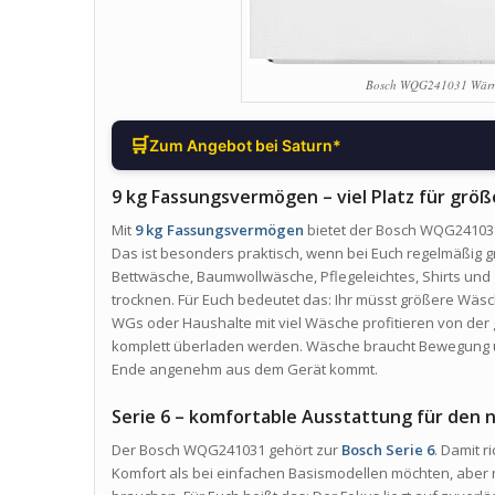
Bosch WQG241031 Wärm
🛒
Zum Angebot bei Saturn*
9 kg Fassungsvermögen – viel Platz für gr
Mit
9 kg Fassungsvermögen
bietet der Bosch WQG241031
Das ist besonders praktisch, wenn bei Euch regelmäßig
Bettwäsche, Baumwollwäsche, Pflegeleichtes, Shirts un
trocknen. Für Euch bedeutet das: Ihr müsst größere Wäsc
WGs oder Haushalte mit viel Wäsche profitieren von der 
komplett überladen werden. Wäsche braucht Bewegung un
Ende angenehm aus dem Gerät kommt.
Serie 6 – komfortable Ausstattung für den 
Der Bosch WQG241031 gehört zur
Bosch Serie 6
. Damit r
Komfort als bei einfachen Basismodellen möchten, aber