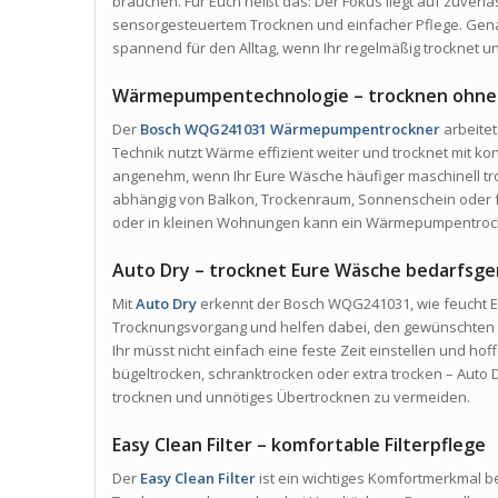
brauchen. Für Euch heißt das: Der Fokus liegt auf zuver
sensorgesteuertem Trocknen und einfacher Pflege. Gen
spannend für den Alltag, wenn Ihr regelmäßig trocknet un
Wärmepumpentechnologie – trocknen ohne
Der
Bosch WQG241031 Wärmepumpentrockner
arbeite
Technik nutzt Wärme effizient weiter und trocknet mit ko
angenehm, wenn Ihr Eure Wäsche häufiger maschinell troc
abhängig von Balkon, Trockenraum, Sonnenschein oder f
oder in kleinen Wohnungen kann ein Wärmepumpentrock
Auto Dry – trocknet Eure Wäsche bedarfsge
Mit
Auto Dry
erkennt der Bosch WQG241031, wie feucht 
Trocknungsvorgang und helfen dabei, den gewünschten T
Ihr müsst nicht einfach eine feste Zeit einstellen und h
bügeltrocken, schranktrocken oder extra trocken – Auto D
trocknen und unnötiges Übertrocknen zu vermeiden.
Easy Clean Filter – komfortable Filterpflege
Der
Easy Clean Filter
ist ein wichtiges Komfortmerkmal 