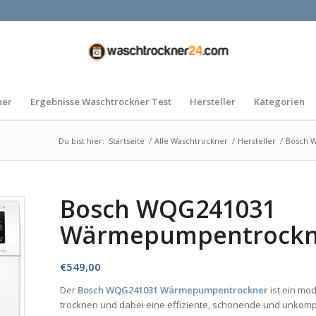
ner
Ergebnisse Waschtrockner Test
Hersteller
Kategorien
Du bist hier:
Startseite
/
Alle Waschtrockner
/
Hersteller
/
Bosch W
Bosch WQG241031
Wärmepumpentrockn
€
549,00
Der
Bosch WQG241031 Wärmepumpentrockner
ist ein mo
trocknen und dabei eine effiziente, schonende und unkompl