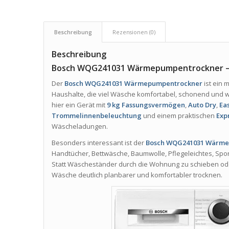
Beschreibung
Rezensionen (0)
Beschreibung
Bosch WQG241031 Wärmepumpentrockner – Se
Der
Bosch WQG241031 Wärmepumpentrockner
ist ein
Haushalte, die viel Wäsche komfortabel, schonend und 
hier ein Gerät mit
9 kg Fassungsvermögen
,
Auto Dry
,
Eas
Trommelinnenbeleuchtung
und einem praktischen
Exp
Wäscheladungen.
Besonders interessant ist der
Bosch WQG241031 Wärme
Handtücher, Bettwäsche, Baumwolle, Pflegeleichtes, Spo
Statt Wäscheständer durch die Wohnung zu schieben oder
Wäsche deutlich planbarer und komfortabler trocknen.