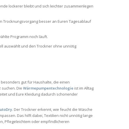
nde lockerer bleibt und sich leichter zusammenlegen
den Trocknungsvorgang besser an Euren Tagesablauf
wählte Programm noch läuft.
ell auswählt und den Trockner ohne unnötig
h besonders gut für Haushalte, die einen
z suchen. Die
Wärmepumpentechnologie
ist im Alltag
rbeitet und Eure Kleidung dadurch schonender
utoDry
. Der Trockner erkennt, wie feucht die Wäsche
ssen. Das hilft dabei, Textilien nicht unnötig lange
n, Pflegeleichtem oder empfindlicheren