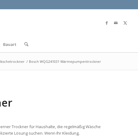
Bauart
äschetrockner
/
Bosch WQG241031 Wärmepumpentrockner
er
derner Trockner für Haushalte, die regelmäßig Wäsche
izierte Lösung suchen. Wenn Ihr Kleidung,