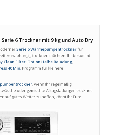
rie 6 Trockner mit 9 kg und Auto Dry
 moderner
Serie 6 Wärmepumpentrockner
für
wetterunabhängig trocknen möchten. Ihr bekommt
y Clean Filter
,
Option Halbe Beladung
,
ress 40 Min.
Programm für kleinere
pumpentrockner
, wenn Ihr regelmäßig
rtwäsche oder gemischte Alltagsladungen trocknet.
 auf gutes Wetter zu hoffen, könnt Ihr Eure