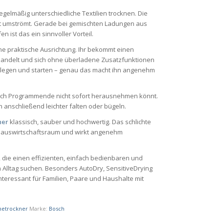
egelmäßig unterschiedliche Textilien trocknen. Die
t umströmt. Gerade bei gemischten Ladungen aus
 ist das ein sinnvoller Vorteil.
ne praktische Ausrichtung. Ihr bekommt einen
behandelt und sich ohne überladene Zusatzfunktionen
tlegen und starten – genau das macht ihn angenehm
 nach Programmende nicht sofort herausnehmen könnt.
h anschließend leichter falten oder bügeln.
ner
klassisch, sauber und hochwertig. Das schlichte
Hauswirtschaftsraum und wirkt angenehm
 die einen effizienten, einfach bedienbaren und
lltag suchen. Besonders AutoDry, SensitiveDrying
eressant für Familien, Paare und Haushalte mit
hetrockner
Marke:
Bosch