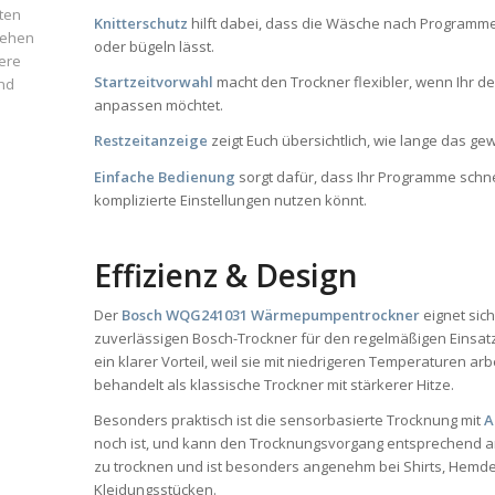
ten
Knitterschutz
hilft dabei, dass die Wäsche nach Programme
iehen
oder bügeln lässt.
ere
Startzeitvorwahl
macht den Trockner flexibler, wenn Ihr 
und
anpassen möchtet.
Restzeitanzeige
zeigt Euch übersichtlich, wie lange das ge
Einfache Bedienung
sorgt dafür, dass Ihr Programme schn
komplizierte Einstellungen nutzen könnt.
Effizienz & Design
Der
Bosch WQG241031 Wärmepumpentrockner
eignet sic
zuverlässigen Bosch-Trockner für den regelmäßigen Einsat
ein klarer Vorteil, weil sie mit niedrigeren Temperaturen a
behandelt als klassische Trockner mit stärkerer Hitze.
Besonders praktisch ist die sensorbasierte Trocknung mit
A
noch ist, und kann den Trocknungsvorgang entsprechend anpa
zu trocknen und ist besonders angenehm bei Shirts, Hemde
Kleidungsstücken.