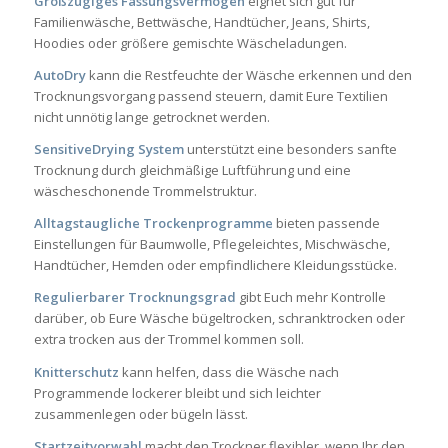
Großzügiges Fassungsvermögen
eignet sich gut für
Familienwäsche, Bettwäsche, Handtücher, Jeans, Shirts,
Hoodies oder größere gemischte Wäscheladungen.
AutoDry
kann die Restfeuchte der Wäsche erkennen und den
Trocknungsvorgang passend steuern, damit Eure Textilien
nicht unnötig lange getrocknet werden.
SensitiveDrying System
unterstützt eine besonders sanfte
Trocknung durch gleichmäßige Luftführung und eine
wäscheschonende Trommelstruktur.
Alltagstaugliche Trockenprogramme
bieten passende
Einstellungen für Baumwolle, Pflegeleichtes, Mischwäsche,
Handtücher, Hemden oder empfindlichere Kleidungsstücke.
Regulierbarer Trocknungsgrad
gibt Euch mehr Kontrolle
darüber, ob Eure Wäsche bügeltrocken, schranktrocken oder
extra trocken aus der Trommel kommen soll.
Knitterschutz
kann helfen, dass die Wäsche nach
Programmende lockerer bleibt und sich leichter
zusammenlegen oder bügeln lässt.
Startzeitvorwahl
macht den Trockner flexibler, wenn Ihr den