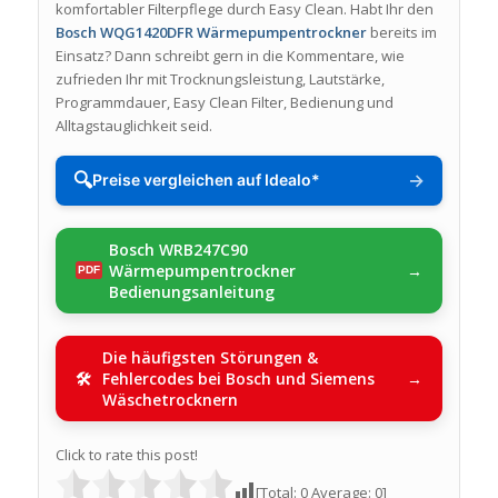
komfortabler Filterpflege durch Easy Clean. Habt Ihr den
Bosch WQG1420DFR Wärmepumpentrockner
bereits im
Einsatz? Dann schreibt gern in die Kommentare, wie
zufrieden Ihr mit Trocknungsleistung, Lautstärke,
Programmdauer, Easy Clean Filter, Bedienung und
Alltagstauglichkeit seid.
🔍
→
Preise vergleichen auf Idealo*
Bosch WRB247C90
Wärmepumpentrockner
Bedienungsanleitung
Die häufigsten Störungen &
Fehlercodes bei Bosch und Siemens
Wäschetrocknern
Click to rate this post!
[Total:
0
Average:
0
]