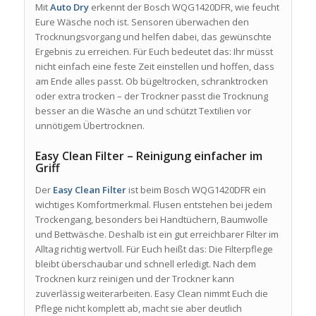
Mit
Auto Dry
erkennt der Bosch WQG1420DFR, wie feucht
Eure Wäsche noch ist. Sensoren überwachen den
Trocknungsvorgang und helfen dabei, das gewünschte
Ergebnis zu erreichen. Für Euch bedeutet das: Ihr müsst
nicht einfach eine feste Zeit einstellen und hoffen, dass
am Ende alles passt. Ob bügeltrocken, schranktrocken
oder extra trocken – der Trockner passt die Trocknung
besser an die Wäsche an und schützt Textilien vor
unnötigem Übertrocknen.
Easy Clean Filter – Reinigung einfacher im
Griff
Der
Easy Clean Filter
ist beim Bosch WQG1420DFR ein
wichtiges Komfortmerkmal. Flusen entstehen bei jedem
Trockengang, besonders bei Handtüchern, Baumwolle
und Bettwäsche. Deshalb ist ein gut erreichbarer Filter im
Alltag richtig wertvoll. Für Euch heißt das: Die Filterpflege
bleibt überschaubar und schnell erledigt. Nach dem
Trocknen kurz reinigen und der Trockner kann
zuverlässig weiterarbeiten. Easy Clean nimmt Euch die
Pflege nicht komplett ab, macht sie aber deutlich