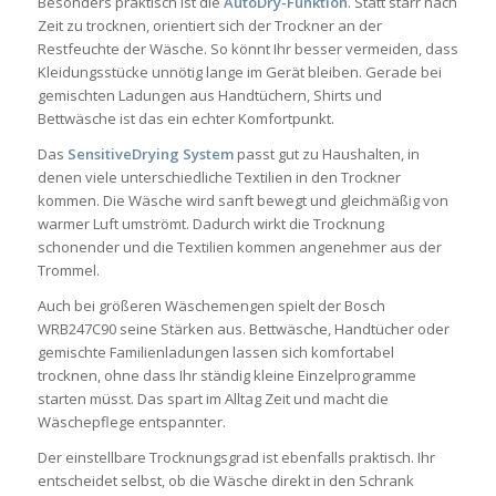
Besonders praktisch ist die
AutoDry-Funktion
. Statt starr nach
Zeit zu trocknen, orientiert sich der Trockner an der
Restfeuchte der Wäsche. So könnt Ihr besser vermeiden, dass
Kleidungsstücke unnötig lange im Gerät bleiben. Gerade bei
gemischten Ladungen aus Handtüchern, Shirts und
Bettwäsche ist das ein echter Komfortpunkt.
Das
SensitiveDrying System
passt gut zu Haushalten, in
denen viele unterschiedliche Textilien in den Trockner
kommen. Die Wäsche wird sanft bewegt und gleichmäßig von
warmer Luft umströmt. Dadurch wirkt die Trocknung
schonender und die Textilien kommen angenehmer aus der
Trommel.
Auch bei größeren Wäschemengen spielt der Bosch
WRB247C90 seine Stärken aus. Bettwäsche, Handtücher oder
gemischte Familienladungen lassen sich komfortabel
trocknen, ohne dass Ihr ständig kleine Einzelprogramme
starten müsst. Das spart im Alltag Zeit und macht die
Wäschepflege entspannter.
Der einstellbare Trocknungsgrad ist ebenfalls praktisch. Ihr
entscheidet selbst, ob die Wäsche direkt in den Schrank