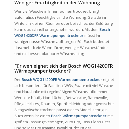
Weniger Feuchtigkeit in der Wohnung
Wer viel Wäsche in Innenräumen trocknet, bringt
automatisch Feuchtigkeit in die Wohnung. Gerade im
Winter, in kleinen Räumen oder bei schlechter Belüftung
kann das schnell unangenehm werden. Mit dem
Bosch
WQG1420DFR Wärmepumpentrockner
müsst Ihr
weniger nasse Wäsche aufhängen. Für Euch bedeutet
das: mehr freie Wohnfläche, weniger Wäscheständer
und ein besser planbarer Wäschealltag.
Für wen eignet sich der Bosch WQG1420DFR
Wärmepumpentrockner?
Der
Bosch WQG1420DFR Wärmepumpentrockner
eignet
sich besonders für Familien, WGs, Paare mit viel Wäsche
und Haushalte mit regelmäßigem Wäscheaufkommen.
Wenn Ihr häufig Handtücher, Bettwäsche, Baumwolle,
Pflegeleichtes, Daunen, Sportbekleidung oder gemischte
Alltagswäsche trocknet, passt dieses Modell sehr gut.
Auch wenn Ihr einen
Bosch Wärmepumpentrockner
mit
großem Fassungsvermögen, Auto Dry, Easy Clean Filter
und solider Programmauswahl sucht, ist der