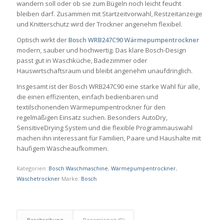
wandern soll oder ob sie zum Bügeln noch leicht feucht
bleiben darf. Zusammen mit Startzeitvorwahl, Restzeitanzeige
und Knitterschutz wird der Trockner angenehm flexibel.
Optisch wirkt der
Bosch WRB247C90 Wärmepumpentrockner
modern, sauber und hochwertig. Das klare Bosch-Design
passt gut in Waschküche, Badezimmer oder
Hauswirtschaftsraum und bleibt angenehm unaufdringlich.
Insgesamt ist der Bosch WRB247C90 eine starke Wahl für alle,
die einen effizienten, einfach bedienbaren und
textilschonenden Wärmepumpentrockner für den
regelmäßigen Einsatz suchen. Besonders AutoDry,
SensitiveDrying System und die flexible Programmauswahl
machen ihn interessant für Familien, Paare und Haushalte mit
häufigem Wäscheaufkommen.
Kategorien:
Bosch Waschmaschine
,
Wärmepumpentrockner
,
Wäschetrockner
Marke:
Bosch
Beschreibung
Rezensionen (0)