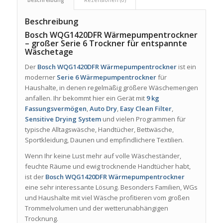
Beschreibung
Bosch WQG1420DFR Wärmepumpentrockner
– großer Serie 6 Trockner für entspannte
Wäschetage
Der
Bosch WQG1420DFR Wärmepumpentrockner
ist ein
moderner
Serie 6 Wärmepumpentrockner
für
Haushalte, in denen regelmäßig größere Wäschemengen
anfallen. Ihr bekommt hier ein Gerät mit
9 kg
Fassungsvermögen
,
Auto Dry
,
Easy Clean Filter
,
Sensitive Drying System
und vielen Programmen für
typische Alltagswäsche, Handtücher, Bettwäsche,
Sportkleidung, Daunen und empfindlichere Textilien.
Wenn Ihr keine Lust mehr auf volle Wäscheständer,
feuchte Räume und ewig trocknende Handtücher habt,
ist der
Bosch WQG1420DFR Wärmepumpentrockner
eine sehr interessante Lösung. Besonders Familien, WGs
und Haushalte mit viel Wäsche profitieren vom großen
Trommelvolumen und der wetterunabhängigen
Trocknung.