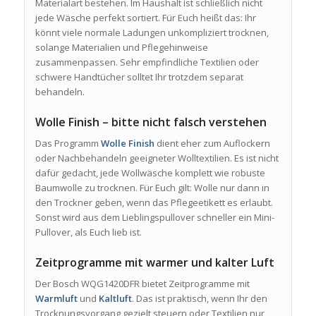
Materialart bestehen. Im Haushalt ist schließlich nicht
jede Wäsche perfekt sortiert. Für Euch heißt das: Ihr
könnt viele normale Ladungen unkompliziert trocknen,
solange Materialien und Pflegehinweise
zusammenpassen. Sehr empfindliche Textilien oder
schwere Handtücher solltet Ihr trotzdem separat
behandeln.
Wolle Finish – bitte nicht falsch verstehen
Das Programm
Wolle Finish
dient eher zum Auflockern
oder Nachbehandeln geeigneter Wolltextilien. Es ist nicht
dafür gedacht, jede Wollwäsche komplett wie robuste
Baumwolle zu trocknen. Für Euch gilt: Wolle nur dann in
den Trockner geben, wenn das Pflegeetikett es erlaubt.
Sonst wird aus dem Lieblingspullover schneller ein Mini-
Pullover, als Euch lieb ist.
Zeitprogramme mit warmer und kalter Luft
Der Bosch WQG1420DFR bietet Zeitprogramme mit
Warmluft
und
Kaltluft
. Das ist praktisch, wenn Ihr den
Trocknungsvorgang gezielt steuern oder Textilien nur