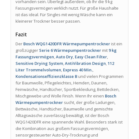
vorhanden sein. Überlegt außerdem, ob Ihr die 9 kg
Fassungsvermögen wirklich nutzt. Für große Haushalte
ist das ideal. Für Singles mit wenig Wäsche kann ein
kleinerer Trockner besser passen.
Fazit
Der
Bosch WQG1420DFR Wärmepumpentrockner
ist ein
großzügiger
Serie 6 Wärmepumpentrockner
mit
9 kg
Fassungsvermögen
,
Auto Dry
,
Easy Clean Filter
,
Sensitive Drying System
,
AntiVibration Design
,
112
Liter Trommelvolumen
,
Express 40 Min.
,
Kondensationseffizienzklasse B
und vielen Programmen
für Baumwolle, Pflegeleichtes, Hemden, Daunen,
Feinwäsche, Handtücher, Sportbekleidung, Bettdecken,
Mischgewebe und Wolle Finish. Wenn Ihr einen
Bosch
Wärmepumpentrockner
sucht, der große Ladungen,
Bettwäsche, Handtücher, Baumwolle und gemischte
Alltagswäsche zuverlässig bewältigt, ist der Bosch
WQG1420DFR eine spannende Wahl. Besonders stark ist
die Kombination aus großem Fassungsvermögen,
sensorgesteuerter Auto-Dry-Trocknung und