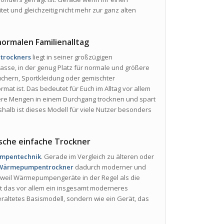
tet und gleichzeitig nicht mehr zur ganz alten
normalen Familienalltag
trockners
liegt in seiner großzügigen
lasse, in der genug Platz für normale und größere
chern, Sportkleidung oder gemischter
mat ist. Das bedeutet für Euch im Alltag vor allem
ößere Mengen in einem Durchgang trocknen und spart
halb ist dieses Modell für viele Nutzer besonders
sche einfache Trockner
mpentechnik
. Gerade im Vergleich zu älteren oder
C Wärmepumpentrockner
dadurch moderner und
 weil Wärmepumpengeräte in der Regel als die
et das vor allem ein insgesamt moderneres
eraltetes Basismodell, sondern wie ein Gerät, das