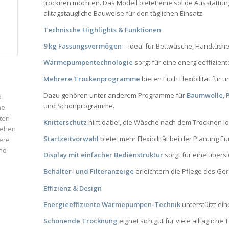
trocknen möchten. Das Modell bietet eine solide Ausstatt
alltagstaugliche Bauweise für den täglichen Einsatz.
Technische Highlights & Funktionen
9 kg Fassungsvermögen
– ideal für Bettwäsche, Handtüc
Wärmepumpentechnologie
sorgt für eine energieeffizien
Mehrere Trockenprogramme
bieten Euch Flexibilität für 
Dazu gehören unter anderem Programme für
Baumwolle
,
d
und Schonprogramme.
ne
ten
Knitterschutz
hilft dabei, die Wäsche nach dem Trocknen lo
iehen
Startzeitvorwahl
bietet mehr Flexibilität bei der Planung 
ere
und
Display mit einfacher Bedienstruktur
sorgt für eine übers
Behälter- und Filteranzeige
erleichtern die Pflege des Gerä
Effizienz & Design
Energieeffiziente Wärmepumpen-Technik
unterstützt ei
Schonende Trocknung
eignet sich gut für viele alltägliche T