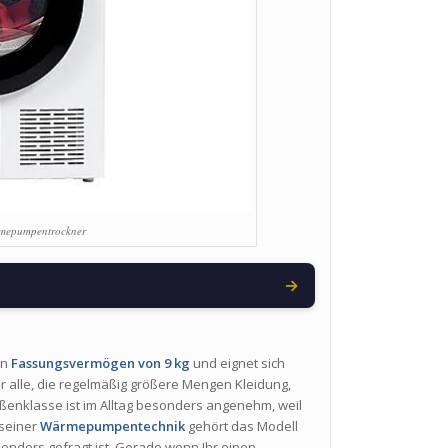
mepumpentrockner
→
in
Fassungsvermögen von 9 kg
und eignet sich
r alle, die regelmäßig größere Mengen Kleidung,
enklasse ist im Alltag besonders angenehm, weil
 seiner
Wärmepumpentechnik
gehört das Modell
sonders gefragt ist. Gerade wenn Ihr einen