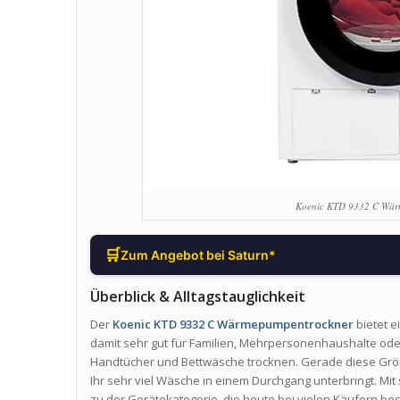
Koenic KTD 9332 C Wär
🛒
Zum Angebot bei Saturn*
Überblick & Alltagstauglichkeit
Der
Koenic KTD 9332 C Wärmepumpentrockner
bietet e
damit sehr gut für Familien, Mehrpersonenhaushalte ode
Handtücher und Bettwäsche trocknen. Gerade diese Größ
Ihr sehr viel Wäsche in einem Durchgang unterbringt. Mit
zu der Gerätekategorie, die heute bei vielen Käufern be