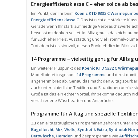
Energieeffizienzklasse C – eher solide als b
Ein Punkt, den Ihr beim
Koenic KTD 9332 C Wärmepumpe
Energieeffizienzklasse C
. Das ist nicht die stärkste Kl
Gerade wenn Ihr stark auf niedrige Verbrauchswerte achte
bewusst mitdenken solltet. Im Alltag muss das nicht au
für Euch eher Preis, Ausstattung und viel Trommelvolum
Trotzdem ist es sinnvoll, diesen Punkt ehrlich im Blick zu 
14 Programme – vielseitig genug für Alltag u
Ein weiterer Pluspunkt des
Koenic KTD 9332 C Wärmepu
Modell bietet insgesamt
14 Programme
und deckt damit 
angenehm breit ab. Genau das macht den Alltag spürbar 
auch unterschiedliche Textilien und Situationen berücks
Größe ist das ein echter Vorteil. Ihr bekommt dadurch nich
verschiedene Wäschearten und Ansprüche.
Programme für Alltag und spezielle Textilie
Zu den alltagstauglichen Programmen gehören unter a
Bügelleicht
,
Mix
,
Wolle
,
Synthetik Extra
,
Synthetik Nor
Bettwäsche
,
Hemden
und Zeitprogramme wie
Auffrisch