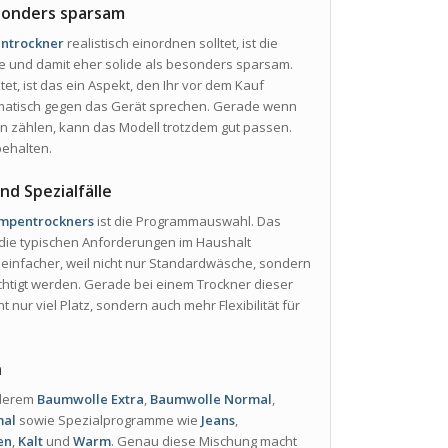
esonders sparsam
ntrockner
realistisch einordnen solltet, ist die
asse und damit eher solide als besonders sparsam.
t, ist das ein Aspekt, den Ihr vor dem Kauf
tomatisch gegen das Gerät sprechen. Gerade wenn
en zählen, kann das Modell trotzdem gut passen.
behalten.
nd Spezialfälle
mpentrockners
ist die Programmauswahl. Das
die typischen Anforderungen im Haushalt
einfacher, weil nicht nur Standardwäsche, sondern
ichtigt werden. Gerade bei einem Trockner dieser
t nur viel Platz, sondern auch mehr Flexibilität für
n
nderem
Baumwolle Extra
,
Baumwolle Normal
,
mal
sowie Spezialprogramme wie
Jeans
,
en
,
Kalt
und
Warm
. Genau diese Mischung macht