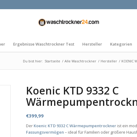
ner
Ergebnisse Waschtrockner Test
Hersteller
Kategorien
Du bist hier:
Startseite
/
Alle Waschtrockner
/
Hersteller
/
KOENIC W
Koenic KTD 9332 C
Wärmepumpentrockn
€
399,99
Der
Koenic KTD 9332 C Wärmepumpentrockner
ist ein mo
Fassungsvermögen
– ideal für Familien oder größere Hau