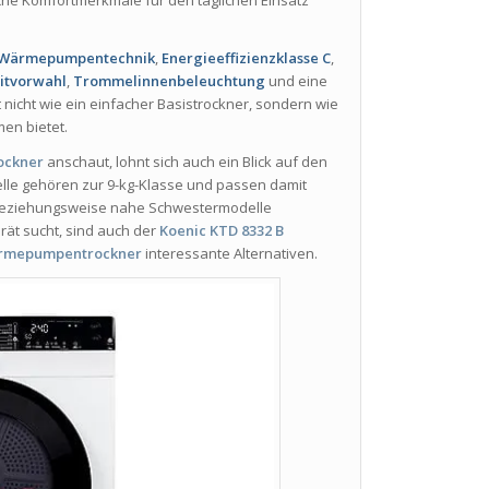
Wärmepumpentechnik
,
Energieeffizienzklasse C
,
eitvorwahl
,
Trommelinnenbeleuchtung
und eine
icht wie ein einfacher Basistrockner, sondern wie
men bietet.
ockner
anschaut, lohnt sich auch ein Blick auf den
elle gehören zur 9-kg-Klasse und passen damit
e beziehungsweise nahe Schwestermodelle
ät sucht, sind auch der
Koenic KTD 8332 B
ärmepumpentrockner
interessante Alternativen.