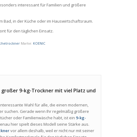
sonders interessant für Familien und größere
n im Bad, in der Küche oder im Hauswirtschaftsraum.
ont für den täglichen Einsatz.
chetrockner
Marke:
KOENIC
roßer 9-kg-Trockner mit viel Platz und
 interessante Wahl für alle, die einen modernen,
er suchen. Gerade wenn Ihr regelmäßig größere
ücher oder Familienwäsche habt, ist ein
9-kg-
Genau hier spielt dieses Modell seine Stärke aus.
ckner
vor allem deshalb, weil er nicht nur mit seiner
he Komfortmerkmale für den täglichen Einsatz