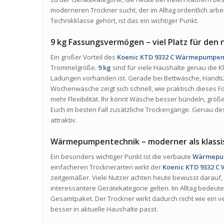
moderneren Trockner sucht, der im Alltag ordentlich arbei
Technikklasse gehört, ist das ein wichtiger Punkt.
9 kg Fassungsvermögen – viel Platz für den 
Ein großer Vorteil des
Koenic KTD 9332 C Wärmepumpen
Trommelgröße.
9 kg
sind für viele Haushalte genau die K
Ladungen vorhanden ist. Gerade bei Bettwäsche, Handtü
Wochenwäsche zeigt sich schnell, wie praktisch dieses For
mehr Flexibilität. Ihr könnt Wäsche besser bündeln, gr
Euch im besten Fall zusätzliche Trockengänge. Genau des
attraktiv.
Wärmepumpentechnik – moderner als klassi
Ein besonders wichtiger Punkt ist die verbaute
Wärmepu
einfacheren Trocknerarten wirkt der
Koenic KTD 9332 
zeitgemäßer. Viele Nutzer achten heute bewusst darauf,
interessantere Gerätekategorie gelten. Im Alltag bedeut
Gesamtpaket. Der Trockner wirkt dadurch nicht wie ein v
besser in aktuelle Haushalte passt.