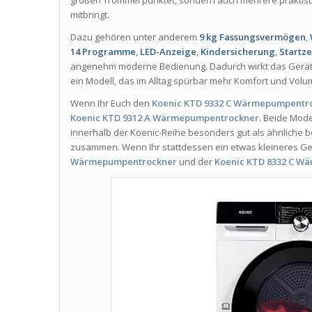
mitbringt.
Dazu gehören unter anderem
9 kg Fassungsvermögen
,
14 Programme
,
LED-Anzeige
,
Kindersicherung
,
Startz
angenehm moderne Bedienung. Dadurch wirkt das Gerät n
ein Modell, das im Alltag spürbar mehr Komfort und Volu
Wenn Ihr Euch den
Koenic KTD 9332 C Wärmepumpentr
Koenic KTD 9312 A Wärmepumpentrockner
. Beide Mod
innerhalb der Koenic-Reihe besonders gut als ähnlich
zusammen. Wenn Ihr stattdessen ein etwas kleineres Ger
Wärmepumpentrockner
und der
Koenic KTD 8332 C W