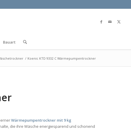
Bauart
äschetrockner
/
Koenic KTD 9332 C Wärmepumpentrockner
er
derner
Wärmepumpentrockner mit 9 kg
shalte, die ihre Wäsche energiesparend und schonend