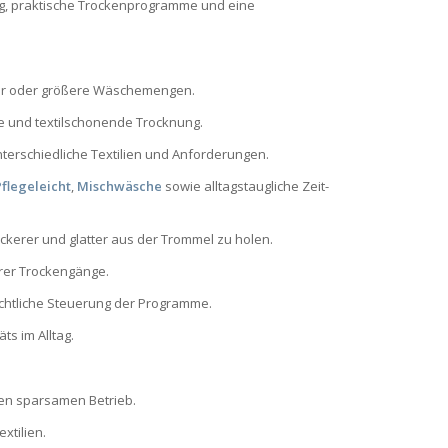
ung, praktische Trockenprogramme und eine
her oder größere Wäschemengen.
te und textilschonende Trocknung.
unterschiedliche Textilien und Anforderungen.
Pflegeleicht
,
Mischwäsche
sowie alltagstaugliche Zeit-
ckerer und glatter aus der Trommel zu holen.
Eurer Trockengänge.
ichtliche Steuerung der Programme.
ts im Alltag.
nen sparsamen Betrieb.
extilien.