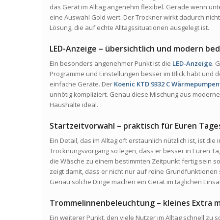
das Gerät im Alltag angenehm flexibel. Gerade wenn unter
eine Auswahl Gold wert. Der Trockner wirkt dadurch nicht
Lösung, die auf echte Alltagssituationen ausgelegt ist.
LED-Anzeige – übersichtlich und modern be
Ein besonders angenehmer Punkt ist die
LED-Anzeige
. 
Programme und Einstellungen besser im Blick habt und de
einfache Geräte. Der
Koenic KTD 9332 C Wärmepumpen
unnötig kompliziert. Genau diese Mischung aus moderner 
Haushalte ideal.
Startzeitvorwahl – praktisch für Euren Tage
Ein Detail, das im Alltag oft erstaunlich nützlich ist, ist die
Trocknungsvorgang so legen, dass er besser in Euren Ta
die Wäsche zu einem bestimmten Zeitpunkt fertig sein so
zeigt damit, dass er nicht nur auf reine Grundfunktionen
Genau solche Dinge machen ein Gerät im täglichen Eins
Trommelinnenbeleuchtung – kleines Extra 
Ein weiterer Punkt, den viele Nutzer im Alltag schnell zu s