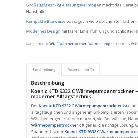
Großzügiges 9-kg-Fassungsvermögen
macht das Gerät be
Haushalte.
Kompakte Bauweise
passt gut in viele übliche Stellfläche
Modernes Design
mit klarer Linienführung und schlichter Fr
Kategorien:
KOENIC Wäschetrockner
,
Wärmepumpentrockner
,
Wäs
Beschreibung
Rezensionen (0)
Beschreibung
Koenic KTD 9332 C Wärmepumpentrockner – g
moderner Alltagstechnik
Der
Koenic KTD 9332 C Wärmepumpentrockner
ist eine
alltagstauglichen und angenehm unkomplizierten Trockn
Wäschemengen trocknen möchtet, viel Bettwäsche, Handt
Wärmepumpentrockner
oft genau die richtige Lösung. 
Spannend ist der
Koenic KTD 9332 C Wärmepumpentro
großen Trommel punktet, sondern auch mehrere praktisc