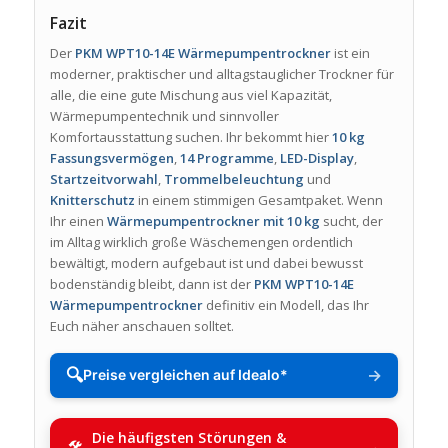
Fazit
Der
PKM WPT10-14E Wärmepumpentrockner
ist ein
moderner, praktischer und alltagstauglicher Trockner für
alle, die eine gute Mischung aus viel Kapazität,
Wärmepumpentechnik und sinnvoller
Komfortausstattung suchen. Ihr bekommt hier
10 kg
Fassungsvermögen
,
14 Programme
,
LED-Display
,
Startzeitvorwahl
,
Trommelbeleuchtung
und
Knitterschutz
in einem stimmigen Gesamtpaket. Wenn
Ihr einen
Wärmepumpentrockner mit 10 kg
sucht, der
im Alltag wirklich große Wäschemengen ordentlich
bewältigt, modern aufgebaut ist und dabei bewusst
bodenständig bleibt, dann ist der
PKM WPT10-14E
Wärmepumpentrockner
definitiv ein Modell, das Ihr
Euch näher anschauen solltet.
🔍
→
Preise vergleichen auf Idealo*
Die häufigsten Störungen &