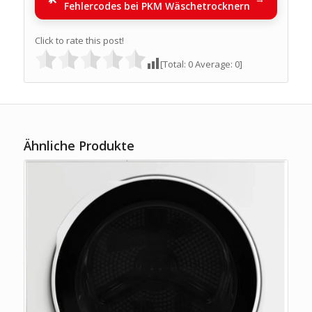
Fehlercodes bei PKM Wäschetrocknern
Click to rate this post!
[Total:
0
Average:
0
]
Ähnliche Produkte