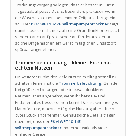
Trocknungsvorgang so legen, dass er besser in Euren
Tagesablauf passt. Das ist besonders praktisch, wenn
die Wäsche zu einem bestimmten Zeitpunkt fertig sein
soll. Der
PKM WPT10-14E Wärmepumpentrockner
zeigt
damit, dass er nicht nur auf reine Grundfunktionen setzt,
sondern auch auf praktische Komfortdetails. Genau
solche Dinge machen ein Gerät im täglichen Einsatz oft
spürbar angenehmer.
Trommelbeleuchtung – kleines Extra mit
echtem Nutzen
Ein weiterer Punkt, den viele Nutzer im Alltag schnell zu
schätzen lernen, ist die
Trommelbeleuchtung
. Gerade
bei größeren Ladungen oder in etwas dunkleren
Räumen ist es angenehm, wenn Ihr beim Be- und
Entladen alles besser sehen könnt. Das ist kein riesiges
Hauptfeature, macht die tägliche Nutzung aber oft ein
gutes Stück angenehmer. Genau solche Details tragen
dazu bei, dass der
PKM WPT10-14E
Wärmepumpentrockner
moderner wirkt als viele
einfache Geräte.