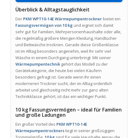
Überblick & Alltagstauglichkeit
Der
PKM WPT10-14E Wärmepumpentrockner
bietet ein
Fassungsvermögen von 10 kg
und eignet sich damit
sehr gut für Familien, Mehrpersonenhaushalte oder alle,
die regelmäßig größere Mengen Kleidung, Handtücher
und Bettwäsche trocknen. Gerade diese Größenklasse
ist im Alltag besonders angenehm, weil Ihr sehr viel
Wäsche in einem Durchgang unterbringt. Mit seiner
Wärmepumpentechnik
gehört das Modell zu der
Gerätekategorie, die heute bei vielen Käufern
besonders gefragt ist. Gerade wenn Ihr einen
moderneren Trockner sucht, der im Alltag ordentlich
arbeitet und gleichzeitig nicht mehr zur ganz alten
Technikklasse gehört, ist das ein wichtiger Punkt.
10 kg Fassungsvermögen – ideal für Familien
und große Ladungen
Ein großer Vorteil des
PKM WPT10-14E
Wärmepumpentrockners
liegt in seiner großzügigen
Trommelgröße.
10 kg
sind für viele Haushalte genau die