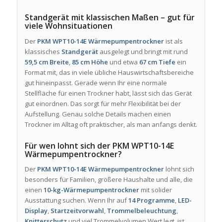
Standgerät mit klassischen Maßen – gut für
viele Wohnsituationen
Der
PKM WPT10-14E Wärmepumpentrockner
ist als
klassisches
Standgerät
ausgelegt und bringt mit rund
59,5 cm Breite
,
85 cm Höhe
und etwa
67 cm Tiefe
ein
Format mit, das in viele übliche Hauswirtschaftsbereiche
gut hineinpasst. Gerade wenn Ihr eine normale
Stellfläche für einen Trockner habt, lässt sich das Gerät
gut einordnen. Das sorgt für mehr Flexibilität bei der
Aufstellung. Genau solche Details machen einen
Trockner im Alltag oft praktischer, als man anfangs denkt.
Für wen lohnt sich der PKM WPT10-14E
Wärmepumpentrockner?
Der
PKM WPT10-14E Wärmepumpentrockner
lohnt sich
besonders für Familien, größere Haushalte und alle, die
einen
10-kg-Wärmepumpentrockner
mit solider
Ausstattung suchen. Wenn Ihr auf
14 Programme
,
LED-
Display
,
Startzeitvorwahl
,
Trommelbeleuchtung
,
Knitterschutz
und viel Trommelvolumen Wert legt, ist