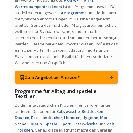
Ein weiterer Pluspunkt des
PKM WPT10-14E
Wärmepumpentrockners
ist die Programmauswahl. Das
Modell bietet insgesamt
14 Programme
und deckt damit
die typischen Anforderungen im Haushalt angenehm
breit ab. Genau das macht den Alltag spürbar einfacher,
weil nicht nur Standardwäsche, sondern auch
unterschiedliche Textilien und Situationen berücksichtigt
werden. Gerade bei einem Trockner dieser Größe ist das
ein echter Vorteil. Ihr bekommt dadurch nicht nur viel
Platz, sondern auch mehr Flexibilität für verschiedene
Wäschearten und Ansprüche.
🛒
→
Zum Angebot bei Amazon*
Programme für Alltag und spezielle
Textilien
Zu den alltagstauglichen Programmen gehören unter
anderem Optionen für
Babywäsche
,
Bettdecken
,
Daunen
,
Eco
,
Handtücher
,
Hemden
,
Hygiene
,
Mix
,
Schnell 30 Min.
,
Spezial
,
Sport
,
Unterwäsche
und
Zeit-
Trocknen
. Genau diese Mischung macht das Gerät im