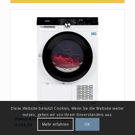
Diese Website benutzt Cookies. Wenn Sie die Website weiter
nutzen, gehen wir von Ihrem Einverständnis aus.
Koenic KTD 8332 B Wärmepumpentrockner
Mehr erfahren
OK
€
499,99