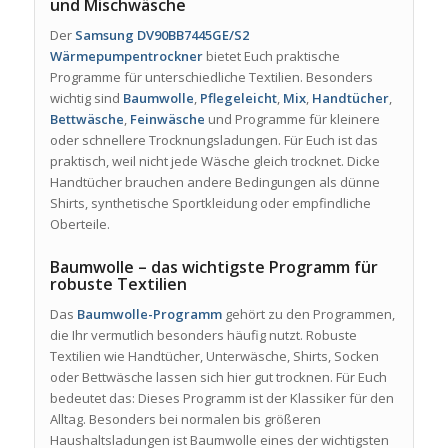
und Mischwäsche
Der
Samsung DV90BB7445GE/S2
Wärmepumpentrockner
bietet Euch praktische
Programme für unterschiedliche Textilien. Besonders
wichtig sind
Baumwolle
,
Pflegeleicht
,
Mix
,
Handtücher
,
Bettwäsche
,
Feinwäsche
und Programme für kleinere
oder schnellere Trocknungsladungen. Für Euch ist das
praktisch, weil nicht jede Wäsche gleich trocknet. Dicke
Handtücher brauchen andere Bedingungen als dünne
Shirts, synthetische Sportkleidung oder empfindliche
Oberteile.
Baumwolle – das wichtigste Programm für
robuste Textilien
Das
Baumwolle-Programm
gehört zu den Programmen,
die Ihr vermutlich besonders häufig nutzt. Robuste
Textilien wie Handtücher, Unterwäsche, Shirts, Socken
oder Bettwäsche lassen sich hier gut trocknen. Für Euch
bedeutet das: Dieses Programm ist der Klassiker für den
Alltag. Besonders bei normalen bis größeren
Haushaltsladungen ist Baumwolle eines der wichtigsten