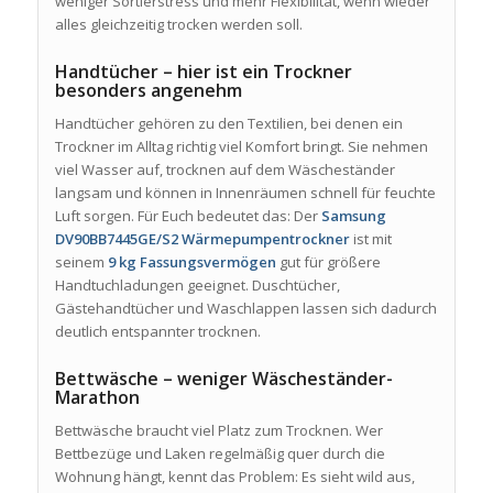
weniger Sortierstress und mehr Flexibilität, wenn wieder
alles gleichzeitig trocken werden soll.
Handtücher – hier ist ein Trockner
besonders angenehm
Handtücher gehören zu den Textilien, bei denen ein
Trockner im Alltag richtig viel Komfort bringt. Sie nehmen
viel Wasser auf, trocknen auf dem Wäscheständer
langsam und können in Innenräumen schnell für feuchte
Luft sorgen. Für Euch bedeutet das: Der
Samsung
DV90BB7445GE/S2 Wärmepumpentrockner
ist mit
seinem
9 kg Fassungsvermögen
gut für größere
Handtuchladungen geeignet. Duschtücher,
Gästehandtücher und Waschlappen lassen sich dadurch
deutlich entspannter trocknen.
Bettwäsche – weniger Wäscheständer-
Marathon
Bettwäsche braucht viel Platz zum Trocknen. Wer
Bettbezüge und Laken regelmäßig quer durch die
Wohnung hängt, kennt das Problem: Es sieht wild aus,