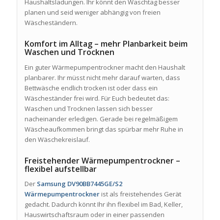
Haushaltsladungen. Ihr könnt den Waschtag besser
planen und seid weniger abhängig von freien
Wäscheständern.
Komfort im Alltag – mehr Planbarkeit beim
Waschen und Trocknen
Ein guter Wärmepumpentrockner macht den Haushalt
planbarer. Ihr müsst nicht mehr darauf warten, dass
Bettwäsche endlich trocken ist oder dass ein
Wäscheständer frei wird. Für Euch bedeutet das:
Waschen und Trocknen lassen sich besser
nacheinander erledigen. Gerade bei regelmäßigem
Wäscheaufkommen bringt das spürbar mehr Ruhe in
den Wäschekreislauf.
Freistehender Wärmepumpentrockner –
flexibel aufstellbar
Der
Samsung DV90BB7445GE/S2
Wärmepumpentrockner
ist als freistehendes Gerät
gedacht. Dadurch könnt Ihr ihn flexibel im Bad, Keller,
Hauswirtschaftsraum oder in einer passenden