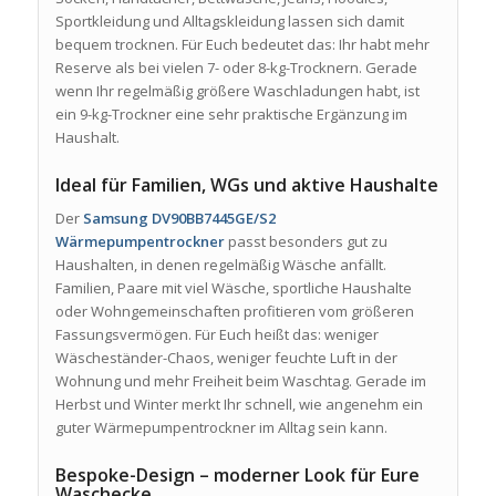
Sportkleidung und Alltagskleidung lassen sich damit
bequem trocknen. Für Euch bedeutet das: Ihr habt mehr
Reserve als bei vielen 7- oder 8-kg-Trocknern. Gerade
wenn Ihr regelmäßig größere Waschladungen habt, ist
ein 9-kg-Trockner eine sehr praktische Ergänzung im
Haushalt.
Ideal für Familien, WGs und aktive Haushalte
Der
Samsung DV90BB7445GE/S2
Wärmepumpentrockner
passt besonders gut zu
Haushalten, in denen regelmäßig Wäsche anfällt.
Familien, Paare mit viel Wäsche, sportliche Haushalte
oder Wohngemeinschaften profitieren vom größeren
Fassungsvermögen. Für Euch heißt das: weniger
Wäscheständer-Chaos, weniger feuchte Luft in der
Wohnung und mehr Freiheit beim Waschtag. Gerade im
Herbst und Winter merkt Ihr schnell, wie angenehm ein
guter Wärmepumpentrockner im Alltag sein kann.
Bespoke-Design – moderner Look für Eure
Waschecke