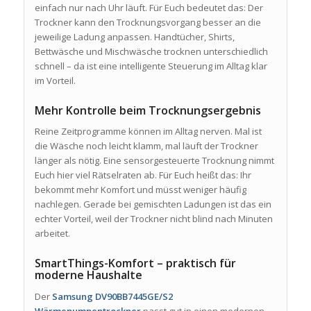
einfach nur nach Uhr läuft. Für Euch bedeutet das: Der
Trockner kann den Trocknungsvorgang besser an die
jeweilige Ladung anpassen. Handtücher, Shirts,
Bettwäsche und Mischwäsche trocknen unterschiedlich
schnell – da ist eine intelligente Steuerung im Alltag klar
im Vorteil.
Mehr Kontrolle beim Trocknungsergebnis
Reine Zeitprogramme können im Alltag nerven. Mal ist
die Wäsche noch leicht klamm, mal läuft der Trockner
länger als nötig. Eine sensorgesteuerte Trocknung nimmt
Euch hier viel Rätselraten ab. Für Euch heißt das: Ihr
bekommt mehr Komfort und müsst weniger häufig
nachlegen. Gerade bei gemischten Ladungen ist das ein
echter Vorteil, weil der Trockner nicht blind nach Minuten
arbeitet.
SmartThings-Komfort – praktisch für
moderne Haushalte
Der
Samsung DV90BB7445GE/S2
Wärmepumpentrockner
passt gut in einen modernen