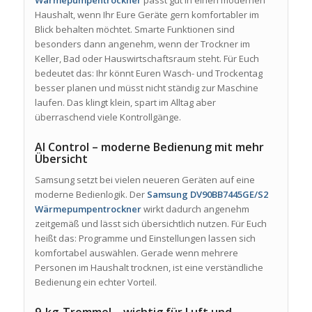
Haushalt, wenn Ihr Eure Geräte gern komfortabler im
Blick behalten möchtet. Smarte Funktionen sind
besonders dann angenehm, wenn der Trockner im
Keller, Bad oder Hauswirtschaftsraum steht. Für Euch
bedeutet das: Ihr könnt Euren Wasch- und Trockentag
besser planen und müsst nicht ständig zur Maschine
laufen. Das klingt klein, spart im Alltag aber
überraschend viele Kontrollgänge.
AI Control – moderne Bedienung mit mehr
Übersicht
Samsung setzt bei vielen neueren Geräten auf eine
moderne Bedienlogik. Der
Samsung DV90BB7445GE/S2
Wärmepumpentrockner
wirkt dadurch angenehm
zeitgemäß und lässt sich übersichtlich nutzen. Für Euch
heißt das: Programme und Einstellungen lassen sich
komfortabel auswählen. Gerade wenn mehrere
Personen im Haushalt trocknen, ist eine verständliche
Bedienung ein echter Vorteil.
9-kg-Trommel – wichtig für Luft und