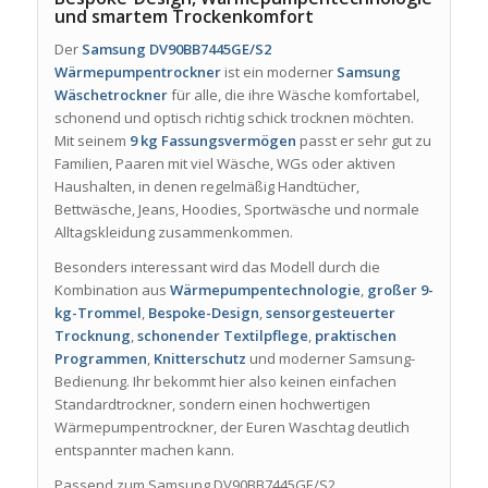
und smartem Trockenkomfort
Der
Samsung DV90BB7445GE/S2
Wärmepumpentrockner
ist ein moderner
Samsung
Wäschetrockner
für alle, die ihre Wäsche komfortabel,
schonend und optisch richtig schick trocknen möchten.
Mit seinem
9 kg Fassungsvermögen
passt er sehr gut zu
Familien, Paaren mit viel Wäsche, WGs oder aktiven
Haushalten, in denen regelmäßig Handtücher,
Bettwäsche, Jeans, Hoodies, Sportwäsche und normale
Alltagskleidung zusammenkommen.
Besonders interessant wird das Modell durch die
Kombination aus
Wärmepumpentechnologie
,
großer 9-
kg-Trommel
,
Bespoke-Design
,
sensorgesteuerter
Trocknung
,
schonender Textilpflege
,
praktischen
Programmen
,
Knitterschutz
und moderner Samsung-
Bedienung. Ihr bekommt hier also keinen einfachen
Standardtrockner, sondern einen hochwertigen
Wärmepumpentrockner, der Euren Waschtag deutlich
entspannter machen kann.
Passend zum Samsung DV90BB7445GE/S2