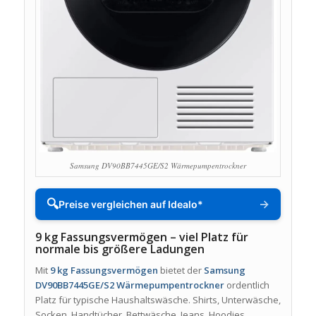
Samsung DV90BB7445GE/S2 Wärmepumpentrockner
🔍
→
Preise vergleichen auf Idealo*
9 kg Fassungsvermögen – viel Platz für
normale bis größere Ladungen
Mit
9 kg Fassungsvermögen
bietet der
Samsung
DV90BB7445GE/S2 Wärmepumpentrockner
ordentlich
Platz für typische Haushaltswäsche. Shirts, Unterwäsche,
Socken, Handtücher, Bettwäsche, Jeans, Hoodies,