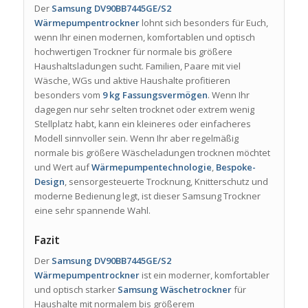
Der
Samsung DV90BB7445GE/S2
Wärmepumpentrockner
lohnt sich besonders für Euch,
wenn Ihr einen modernen, komfortablen und optisch
hochwertigen Trockner für normale bis größere
Haushaltsladungen sucht. Familien, Paare mit viel
Wäsche, WGs und aktive Haushalte profitieren
besonders vom
9 kg Fassungsvermögen
. Wenn Ihr
dagegen nur sehr selten trocknet oder extrem wenig
Stellplatz habt, kann ein kleineres oder einfacheres
Modell sinnvoller sein. Wenn Ihr aber regelmäßig
normale bis größere Wäscheladungen trocknen möchtet
und Wert auf
Wärmepumpentechnologie
,
Bespoke-
Design
, sensorgesteuerte Trocknung, Knitterschutz und
moderne Bedienung legt, ist dieser Samsung Trockner
eine sehr spannende Wahl.
Fazit
Der
Samsung DV90BB7445GE/S2
Wärmepumpentrockner
ist ein moderner, komfortabler
und optisch starker
Samsung Wäschetrockner
für
Haushalte mit normalem bis größerem