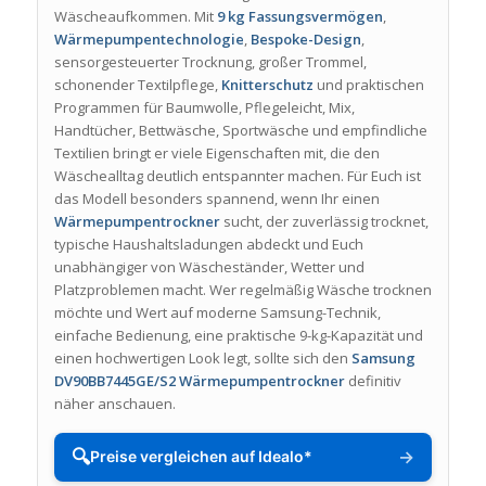
Wäscheaufkommen. Mit
9 kg Fassungsvermögen
,
Wärmepumpentechnologie
,
Bespoke-Design
,
sensorgesteuerter Trocknung, großer Trommel,
schonender Textilpflege,
Knitterschutz
und praktischen
Programmen für Baumwolle, Pflegeleicht, Mix,
Handtücher, Bettwäsche, Sportwäsche und empfindliche
Textilien bringt er viele Eigenschaften mit, die den
Wäschealltag deutlich entspannter machen. Für Euch ist
das Modell besonders spannend, wenn Ihr einen
Wärmepumpentrockner
sucht, der zuverlässig trocknet,
typische Haushaltsladungen abdeckt und Euch
unabhängiger von Wäscheständer, Wetter und
Platzproblemen macht. Wer regelmäßig Wäsche trocknen
möchte und Wert auf moderne Samsung-Technik,
einfache Bedienung, eine praktische 9-kg-Kapazität und
einen hochwertigen Look legt, sollte sich den
Samsung
DV90BB7445GE/S2 Wärmepumpentrockner
definitiv
näher anschauen.
🔍
→
Preise vergleichen auf Idealo*