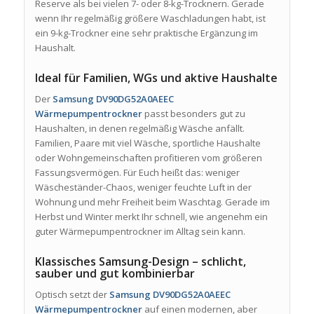
Reserve als bei vielen 7- oder 8-kg-Trocknern. Gerade
wenn Ihr regelmäßig größere Waschladungen habt, ist
ein 9-kg-Trockner eine sehr praktische Ergänzung im
Haushalt.
Ideal für Familien, WGs und aktive Haushalte
Der
Samsung DV90DG52A0AEEC
Wärmepumpentrockner
passt besonders gut zu
Haushalten, in denen regelmäßig Wäsche anfällt.
Familien, Paare mit viel Wäsche, sportliche Haushalte
oder Wohngemeinschaften profitieren vom größeren
Fassungsvermögen. Für Euch heißt das: weniger
Wäscheständer-Chaos, weniger feuchte Luft in der
Wohnung und mehr Freiheit beim Waschtag. Gerade im
Herbst und Winter merkt Ihr schnell, wie angenehm ein
guter Wärmepumpentrockner im Alltag sein kann.
Klassisches Samsung-Design – schlicht,
sauber und gut kombinierbar
Optisch setzt der
Samsung DV90DG52A0AEEC
Wärmepumpentrockner
auf einen modernen, aber