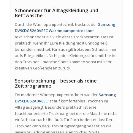
Schonender für Alltagskleidung und
Bettwäsche
Durch die Wärmepumpentechnik trocknet der
Samsung
DV90DG52A0AEEC Wärmepumpentrockner
textilschonender als viele ältere Trocknerarten. Das ist
praktisch, wenn Ihr Eure Kleidung nicht unnötig heiß
behandeln möchtet. Für Euch gilt trotzdem: Schaut immer
aufs Pflegeetikett. Nicht jedes Kleidungsstück möchte in
den Trockner – manche Shirts kommen sonst mit sehr
kreativen Größenideen zurück.
Sensortrocknung – besser als reine
Zeitprogramme
Ein moderner Wärmepumpentrockner wie der
Samsung
DV90DG52A0AEEC
ist auf komfortables Trocknen im
Alltag ausgelegt. Besonders praktisch ist eine
feuchteorientierte Trocknung, bei der die Maschine nicht
einfach nur nach Uhr läuft. Für Euch bedeutet das: Der
Trockner kann den Trocknungsvorgang besser an die
jeweilige Ladung anpassen. Handtücher, Shirts,