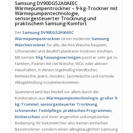
Samsung DV90DG52A0AEEC
Wärmepumpentrockner – 9-kg-Trockner mit
Wärmepumpentechnologie,
sensorgesteuerter Trocknung und
praktischem Samsung-Komfort
Der
Samsung DV90DG52A0AEEC
Wärmepumpentrockner
ist ein moderner
Samsung
Wäschetrockner
für alle, die ihre Wäsche bequem,
schonender und deutlich planbarer trocknen möchten.
Mit seinem
9 kg Fassungsvermögen
passt er sehr gut zu
Familien, Paaren mit viel Wäsche, WGs oder aktiven
Haushalten, in denen regelmäßig Handtücher,
Bettwäsche, Jeans, Hoodies, Sportwäsche und normale
Alltagskleidung zusammenkommen.
Spannend wird das Modell vor allem durch die
Kombination aus
Wärmepumpentechnologie
,
großer 9-
kg-Trommel
,
sensorgesteuerter Trocknung
,
schonender Textilpflege
,
praktischen Programmen
,
Knitterschutz
und einer angenehm unkomplizierten
Bedienung. Ihr bekommt hier also keinen einfachen
Basistrockner, sondern einen alltagstauglichen Samsung