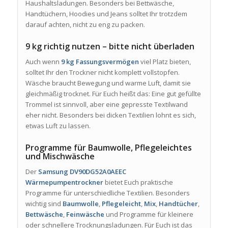
Haushaltsladungen. Besonders bei Bettwäsche,
Handtüchern, Hoodies und Jeans solltet Ihr trotzdem
darauf achten, nicht zu eng zu packen.
9 kg richtig nutzen – bitte nicht überladen
Auch wenn
9 kg Fassungsvermögen
viel Platz bieten,
solltet Ihr den Trockner nicht komplett vollstopfen.
Wäsche braucht Bewegung und warme Luft, damit sie
gleichmäßig trocknet. Für Euch heißt das: Eine gut gefüllte
Trommel ist sinnvoll, aber eine gepresste Textilwand
eher nicht. Besonders bei dicken Textilien lohnt es sich,
etwas Luft zu lassen.
Programme für Baumwolle, Pflegeleichtes
und Mischwäsche
Der
Samsung DV90DG52A0AEEC
Wärmepumpentrockner
bietet Euch praktische
Programme für unterschiedliche Textilien. Besonders
wichtig sind
Baumwolle
,
Pflegeleicht
,
Mix
,
Handtücher
,
Bettwäsche
,
Feinwäsche
und Programme für kleinere
oder schnellere Trocknungsladungen. Für Euch ist das