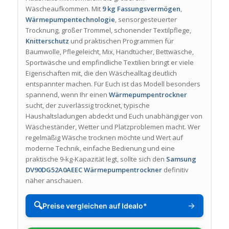
Wäscheaufkommen. Mit
9 kg Fassungsvermögen
,
Wärmepumpentechnologie
, sensorgesteuerter
Trocknung, großer Trommel, schonender Textilpflege,
Knitterschutz
und praktischen Programmen für
Baumwolle, Pflegeleicht, Mix, Handtücher, Bettwäsche,
Sportwäsche und empfindliche Textilien bringt er viele
Eigenschaften mit, die den Wäschealltag deutlich
entspannter machen. Für Euch ist das Modell besonders
spannend, wenn Ihr einen
Wärmepumpentrockner
sucht, der zuverlässig trocknet, typische
Haushaltsladungen abdeckt und Euch unabhängiger von
Wäscheständer, Wetter und Platzproblemen macht. Wer
regelmäßig Wäsche trocknen möchte und Wert auf
moderne Technik, einfache Bedienung und eine
praktische 9-kg-Kapazität legt, sollte sich den
Samsung
DV90DG52A0AEEC Wärmepumpentrockner
definitiv
näher anschauen.
🔍
→
Preise vergleichen auf Idealo*