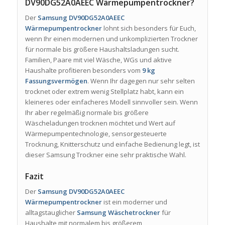
DV90DG52A0AEEC Wärmepumpentrockner?
Der
Samsung DV90DG52A0AEEC
Wärmepumpentrockner
lohnt sich besonders für Euch,
wenn Ihr einen modernen und unkomplizierten Trockner
für normale bis größere Haushaltsladungen sucht.
Familien, Paare mit viel Wäsche, WGs und aktive
Haushalte profitieren besonders vom
9 kg
Fassungsvermögen
. Wenn Ihr dagegen nur sehr selten
trocknet oder extrem wenig Stellplatz habt, kann ein
kleineres oder einfacheres Modell sinnvoller sein. Wenn
Ihr aber regelmäßig normale bis größere
Wäscheladungen trocknen möchtet und Wert auf
Wärmepumpentechnologie, sensorgesteuerte
Trocknung, Knitterschutz und einfache Bedienung legt, ist
dieser Samsung Trockner eine sehr praktische Wahl.
Fazit
Der
Samsung DV90DG52A0AEEC
Wärmepumpentrockner
ist ein moderner und
alltagstauglicher
Samsung Wäschetrockner
für
Haushalte mit normalem bis größerem