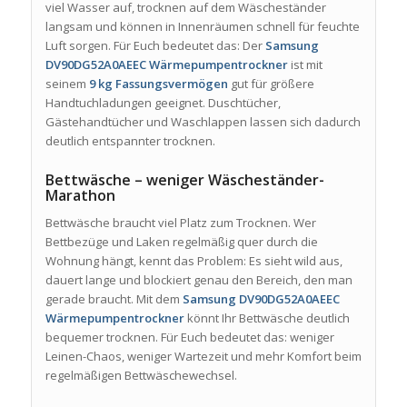
viel Wasser auf, trocknen auf dem Wäscheständer
langsam und können in Innenräumen schnell für feuchte
Luft sorgen. Für Euch bedeutet das: Der
Samsung
DV90DG52A0AEEC Wärmepumpentrockner
ist mit
seinem
9 kg Fassungsvermögen
gut für größere
Handtuchladungen geeignet. Duschtücher,
Gästehandtücher und Waschlappen lassen sich dadurch
deutlich entspannter trocknen.
Bettwäsche – weniger Wäscheständer-
Marathon
Bettwäsche braucht viel Platz zum Trocknen. Wer
Bettbezüge und Laken regelmäßig quer durch die
Wohnung hängt, kennt das Problem: Es sieht wild aus,
dauert lange und blockiert genau den Bereich, den man
gerade braucht. Mit dem
Samsung DV90DG52A0AEEC
Wärmepumpentrockner
könnt Ihr Bettwäsche deutlich
bequemer trocknen. Für Euch bedeutet das: weniger
Leinen-Chaos, weniger Wartezeit und mehr Komfort beim
regelmäßigen Bettwäschewechsel.