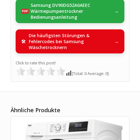
Samsung DV90DG52A0AEEC
Wärmepumpentrockner
Bedienungsanleitung
Die häufigsten Störungen &
Fehlercodes bei Samsung
Wäschetrocknern
Click to rate this post!
[Total:
0
Average:
0
]
Ähnliche Produkte