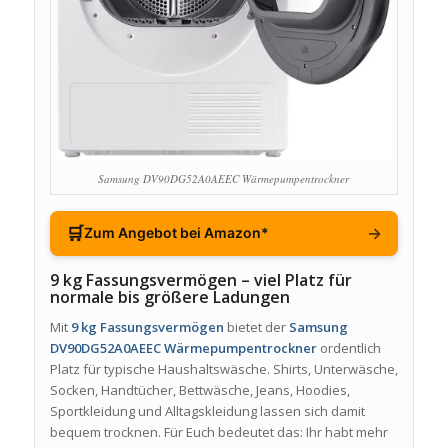
Samsung DV90DG52A0AEEC Wärmepumpentrockner
🛒
→
Zum Angebot bei Amazon*
9 kg Fassungsvermögen – viel Platz für
normale bis größere Ladungen
Mit
9 kg Fassungsvermögen
bietet der
Samsung
DV90DG52A0AEEC Wärmepumpentrockner
ordentlich
Platz für typische Haushaltswäsche. Shirts, Unterwäsche,
Socken, Handtücher, Bettwäsche, Jeans, Hoodies,
Sportkleidung und Alltagskleidung lassen sich damit
bequem trocknen. Für Euch bedeutet das: Ihr habt mehr