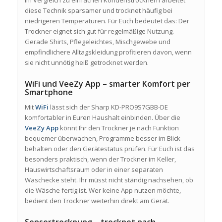
Im Vergleich zu einfachen Kondenstrocknern arbeitet
diese Technik sparsamer und trocknet häufig bei
niedrigeren Temperaturen. Für Euch bedeutet das: Der
Trockner eignet sich gut für regelmäßige Nutzung.
Gerade Shirts, Pflegeleichtes, Mischgewebe und
empfindlichere Alltagskleidung profitieren davon, wenn
sie nicht unnötig heiß getrocknet werden.
WiFi und VeeZy App – smarter Komfort per
Smartphone
Mit
WiFi
lässt sich der Sharp KD-PRO9S7GBB-DE
komfortabler in Euren Haushalt einbinden. Über die
VeeZy App
könnt Ihr den Trockner je nach Funktion
bequemer überwachen, Programme besser im Blick
behalten oder den Gerätestatus prüfen. Für Euch ist das
besonders praktisch, wenn der Trockner im Keller,
Hauswirtschaftsraum oder in einer separaten
Waschecke steht. Ihr müsst nicht ständig nachsehen, ob
die Wäsche fertig ist. Wer keine App nutzen möchte,
bedient den Trockner weiterhin direkt am Gerät.