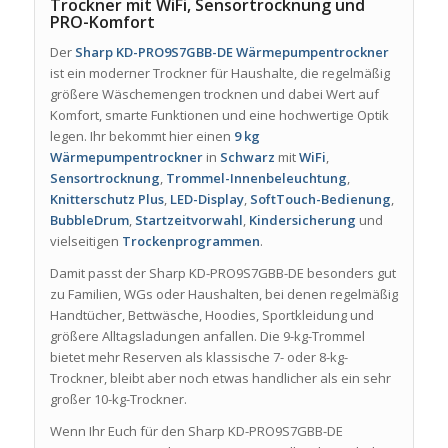
Trockner mit WiFi, Sensortrocknung und
PRO-Komfort
Der
Sharp KD-PRO9S7GBB-DE Wärmepumpentrockner
ist ein moderner Trockner für Haushalte, die regelmäßig
größere Wäschemengen trocknen und dabei Wert auf
Komfort, smarte Funktionen und eine hochwertige Optik
legen. Ihr bekommt hier einen
9 kg
Wärmepumpentrockner
in
Schwarz
mit
WiFi
,
Sensortrocknung
,
Trommel-Innenbeleuchtung
,
Knitterschutz Plus
,
LED-Display
,
SoftTouch-Bedienung
,
BubbleDrum
,
Startzeitvorwahl
,
Kindersicherung
und
vielseitigen
Trockenprogrammen
.
Damit passt der Sharp KD-PRO9S7GBB-DE besonders gut
zu Familien, WGs oder Haushalten, bei denen regelmäßig
Handtücher, Bettwäsche, Hoodies, Sportkleidung und
größere Alltagsladungen anfallen. Die 9-kg-Trommel
bietet mehr Reserven als klassische 7- oder 8-kg-
Trockner, bleibt aber noch etwas handlicher als ein sehr
großer 10-kg-Trockner.
Wenn Ihr Euch für den Sharp KD-PRO9S7GBB-DE