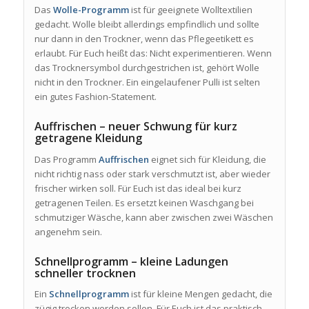
Das
Wolle-Programm
ist für geeignete Wolltextilien
gedacht. Wolle bleibt allerdings empfindlich und sollte
nur dann in den Trockner, wenn das Pflegeetikett es
erlaubt. Für Euch heißt das: Nicht experimentieren. Wenn
das Trocknersymbol durchgestrichen ist, gehört Wolle
nicht in den Trockner. Ein eingelaufener Pulli ist selten
ein gutes Fashion-Statement.
Auffrischen – neuer Schwung für kurz
getragene Kleidung
Das Programm
Auffrischen
eignet sich für Kleidung, die
nicht richtig nass oder stark verschmutzt ist, aber wieder
frischer wirken soll. Für Euch ist das ideal bei kurz
getragenen Teilen. Es ersetzt keinen Waschgang bei
schmutziger Wäsche, kann aber zwischen zwei Wäschen
angenehm sein.
Schnellprogramm – kleine Ladungen
schneller trocknen
Ein
Schnellprogramm
ist für kleine Mengen gedacht, die
zügig trocken werden sollen. Für Euch ist das praktisch,