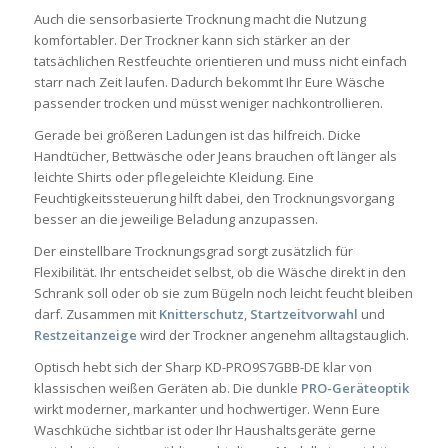
Auch die sensorbasierte Trocknung macht die Nutzung
komfortabler. Der Trockner kann sich stärker an der
tatsächlichen Restfeuchte orientieren und muss nicht einfach
starr nach Zeit laufen. Dadurch bekommt Ihr Eure Wäsche
passender trocken und müsst weniger nachkontrollieren.
Gerade bei größeren Ladungen ist das hilfreich. Dicke
Handtücher, Bettwäsche oder Jeans brauchen oft länger als
leichte Shirts oder pflegeleichte Kleidung. Eine
Feuchtigkeitssteuerung hilft dabei, den Trocknungsvorgang
besser an die jeweilige Beladung anzupassen.
Der einstellbare Trocknungsgrad sorgt zusätzlich für
Flexibilität. Ihr entscheidet selbst, ob die Wäsche direkt in den
Schrank soll oder ob sie zum Bügeln noch leicht feucht bleiben
darf. Zusammen mit
Knitterschutz
,
Startzeitvorwahl
und
Restzeitanzeige
wird der Trockner angenehm alltagstauglich.
Optisch hebt sich der Sharp KD-PRO9S7GBB-DE klar von
klassischen weißen Geräten ab. Die dunkle
PRO-Geräteoptik
wirkt moderner, markanter und hochwertiger. Wenn Eure
Waschküche sichtbar ist oder Ihr Haushaltsgeräte gerne