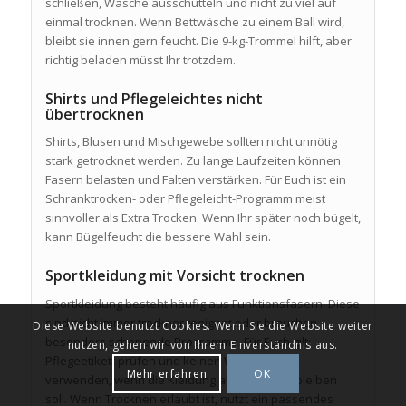
schließen, Wäsche ausschütteln und nicht zu viel auf
einmal trocknen. Wenn Bettwäsche zu einem Ball wird,
bleibt sie innen gern feucht. Die 9-kg-Trommel hilft, aber
richtig beladen müsst Ihr trotzdem.
Shirts und Pflegeleichtes nicht
übertrocknen
Shirts, Blusen und Mischgewebe sollten nicht unnötig
stark getrocknet werden. Zu lange Laufzeiten können
Fasern belasten und Falten verstärken. Für Euch ist ein
Schranktrocken- oder Pflegeleicht-Programm meist
sinnvoller als Extra Trocken. Wenn Ihr später noch bügelt,
kann Bügelfeucht die bessere Wahl sein.
Sportkleidung mit Vorsicht trocknen
Sportkleidung besteht häufig aus Funktionsfasern. Diese
sind nicht immer trocknergeeignet oder brauchen
Diese Website benutzt Cookies. Wenn Sie die Website weiter
besonders schonende Programme. Für Euch gilt:
nutzen, gehen wir von Ihrem Einverständnis aus.
Pflegeetikett prüfen und keinen Weichspüler
Mehr erfahren
OK
verwenden, wenn die Kleidung atmungsaktiv bleiben
soll. Wenn Trocknen erlaubt ist, nutzt ein passendes