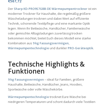
€
567,72
Der
Sharp KD-PRO9S7GBB-DE Wärmepumpentrockner
ist ein
moderner Trockner für Haushalte, die regelmäßig größere
Wäscheladungen trocknen und dabei Wert auf effiziente
Technik, schonende Textilpflege und eine markante Optik
legen. Wenn Ihr Bettwäsche, Handtücher, Familienwäsche
oder gemischte Alltagsladungen zuverlässig trocken
bekommen möchtet, bietet Euch dieses Modell eine starke
Kombination aus
9 kg Fassungsvermögen
,
Wärmepumpentechnologie
und dunkler
PRO-Geräteoptik
.
Technische Highlights &
Funktionen
9 kg Fassungsvermögen
– ideal für Familien, größere
Haushalte, Bettwäsche, Handtücher, Jeans, Hoodies,
Sportwäsche oder volle Wäschekörbe.
Wärmepumpentechnologie
trocknet Eure Wäsche bei
niedrigeren Temperaturen und schont dadurch viele Textilien