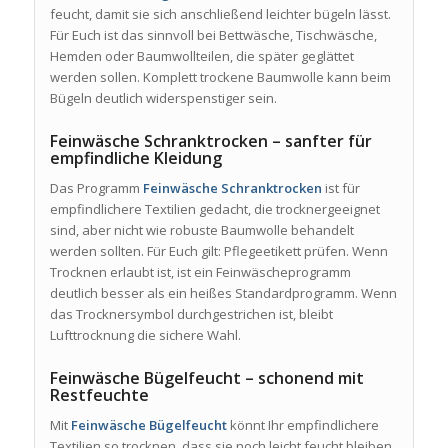
feucht, damit sie sich anschließend leichter bügeln lässt.
Für Euch ist das sinnvoll bei Bettwäsche, Tischwäsche,
Hemden oder Baumwollteilen, die später geglättet
werden sollen. Komplett trockene Baumwolle kann beim
Bügeln deutlich widerspenstiger sein.
Feinwäsche Schranktrocken – sanfter für
empfindliche Kleidung
Das Programm
Feinwäsche Schranktrocken
ist für
empfindlichere Textilien gedacht, die trocknergeeignet
sind, aber nicht wie robuste Baumwolle behandelt
werden sollten. Für Euch gilt: Pflegeetikett prüfen. Wenn
Trocknen erlaubt ist, ist ein Feinwäscheprogramm
deutlich besser als ein heißes Standardprogramm. Wenn
das Trocknersymbol durchgestrichen ist, bleibt
Lufttrocknung die sichere Wahl.
Feinwäsche Bügelfeucht – schonend mit
Restfeuchte
Mit
Feinwäsche Bügelfeucht
könnt Ihr empfindlichere
Textilien so trocknen, dass sie noch leicht feucht bleiben