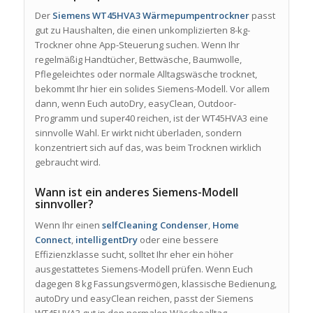
Der
Siemens WT45HVA3 Wärmepumpentrockner
passt
gut zu Haushalten, die einen unkomplizierten 8-kg-
Trockner ohne App-Steuerung suchen. Wenn Ihr
regelmäßig Handtücher, Bettwäsche, Baumwolle,
Pflegeleichtes oder normale Alltagswäsche trocknet,
bekommt Ihr hier ein solides Siemens-Modell. Vor allem
dann, wenn Euch autoDry, easyClean, Outdoor-
Programm und super40 reichen, ist der WT45HVA3 eine
sinnvolle Wahl. Er wirkt nicht überladen, sondern
konzentriert sich auf das, was beim Trocknen wirklich
gebraucht wird.
Wann ist ein anderes Siemens-Modell
sinnvoller?
Wenn Ihr einen
selfCleaning Condenser
,
Home
Connect
,
intelligentDry
oder eine bessere
Effizienzklasse sucht, solltet Ihr eher ein höher
ausgestattetes Siemens-Modell prüfen. Wenn Euch
dagegen 8 kg Fassungsvermögen, klassische Bedienung,
autoDry und easyClean reichen, passt der Siemens
WT45HVA3 gut in den normalen Wäschealltag.