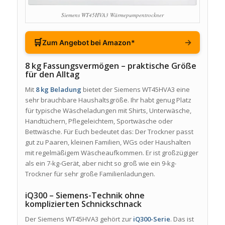
Siemens WT45HVA3 Wärmepumpentrockner
🛒
→
Zum Angebot bei Amazon*
8 kg Fassungsvermögen – praktische Größe
für den Alltag
Mit
8 kg Beladung
bietet der Siemens WT45HVA3 eine
sehr brauchbare Haushaltsgröße. Ihr habt genug Platz
für typische Wäscheladungen mit Shirts, Unterwäsche,
Handtüchern, Pflegeleichtem, Sportwäsche oder
Bettwäsche. Für Euch bedeutet das: Der Trockner passt
gut zu Paaren, kleinen Familien, WGs oder Haushalten
mit regelmäßigem Wäscheaufkommen. Er ist großzügiger
als ein 7-kg-Gerät, aber nicht so groß wie ein 9-kg-
Trockner für sehr große Familienladungen.
iQ300 – Siemens-Technik ohne
komplizierten Schnickschnack
Der Siemens WT45HVA3 gehört zur
iQ300-Serie
. Das ist