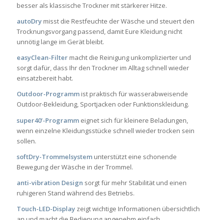
besser als klassische Trockner mit stärkerer Hitze.
autoDry
misst die Restfeuchte der Wäsche und steuert den
Trocknungsvorgang passend, damit Eure Kleidung nicht
unnötig lange im Gerät bleibt.
easyClean-Filter
macht die Reinigung unkomplizierter und
sorgt dafür, dass Ihr den Trockner im Alltag schnell wieder
einsatzbereit habt.
Outdoor-Programm
ist praktisch für wasserabweisende
Outdoor-Bekleidung, Sportjacken oder Funktionskleidung.
super40’-Programm
eignet sich für kleinere Beladungen,
wenn einzelne Kleidungsstücke schnell wieder trocken sein
sollen.
softDry-Trommelsystem
unterstützt eine schonende
Bewegung der Wäsche in der Trommel.
anti-vibration Design
sorgt für mehr Stabilität und einen
ruhigeren Stand während des Betriebs.
Touch-LED-Display
zeigt wichtige Informationen übersichtlich
an und macht die Bedienung angenehm einfach.