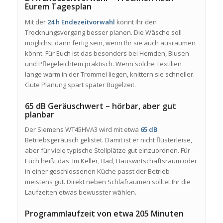
Eurem Tagesplan
Mit der
24 h Endezeitvorwahl
könnt Ihr den
Trocknungsvorgang besser planen. Die Wäsche soll
möglichst dann fertig sein, wenn Ihr sie auch ausräumen
könnt. Für Euch ist das besonders bei Hemden, Blusen
und Pflegeleichtem praktisch. Wenn solche Textilien
lange warm in der Trommel liegen, knittern sie schneller.
Gute Planung spart später Bügelzeit.
65 dB Geräuschwert – hörbar, aber gut
planbar
Der Siemens WT45HVA3 wird mit etwa
65 dB
Betriebsgeräusch gelistet. Damit ist er nicht flüsterleise,
aber für viele typische Stellplätze gut einzuordnen. Für
Euch heißt das: Im Keller, Bad, Hauswirtschaftsraum oder
in einer geschlossenen Küche passt der Betrieb
meistens gut. Direkt neben Schlafräumen solltet Ihr die
Laufzeiten etwas bewusster wählen.
Programmlaufzeit von etwa 205 Minuten