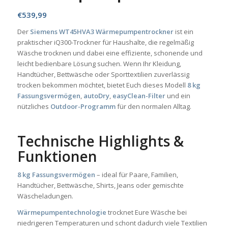
€
539,99
Der
Siemens WT45HVA3 Wärmepumpentrockner
ist ein
praktischer iQ300-Trockner für Haushalte, die regelmäßig
Wäsche trocknen und dabei eine effiziente, schonende und
leicht bedienbare Lösung suchen. Wenn Ihr Kleidung,
Handtücher, Bettwäsche oder Sporttextilien zuverlässig
trocken bekommen möchtet, bietet Euch dieses Modell
8 kg
Fassungsvermögen
,
autoDry
,
easyClean-Filter
und ein
nützliches
Outdoor-Programm
für den normalen Alltag.
Technische Highlights &
Funktionen
8 kg Fassungsvermögen
– ideal für Paare, Familien,
Handtücher, Bettwäsche, Shirts, Jeans oder gemischte
Wäscheladungen.
Wärmepumpentechnologie
trocknet Eure Wäsche bei
niedrigeren Temperaturen und schont dadurch viele Textilien