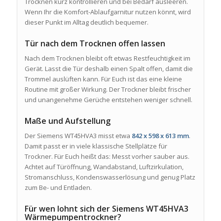
Trocknen kurz kontrollieren und bei Bedarf ausleeren.
Wenn Ihr die Komfort-Ablaufgarnitur nutzen könnt, wird
dieser Punkt im Alltag deutlich bequemer.
Tür nach dem Trocknen offen lassen
Nach dem Trocknen bleibt oft etwas Restfeuchtigkeit im
Gerät. Lasst die Tür deshalb einen Spalt offen, damit die
Trommel auslüften kann. Für Euch ist das eine kleine
Routine mit großer Wirkung. Der Trockner bleibt frischer
und unangenehme Gerüche entstehen weniger schnell.
Maße und Aufstellung
Der Siemens WT45HVA3 misst etwa
842 x 598 x 613 mm
.
Damit passt er in viele klassische Stellplätze für
Trockner. Für Euch heißt das: Messt vorher sauber aus.
Achtet auf Türöffnung, Wandabstand, Luftzirkulation,
Stromanschluss, Kondenswasserlösung und genug Platz
zum Be- und Entladen.
Für wen lohnt sich der Siemens WT45HVA3
Wärmepumpentrockner?