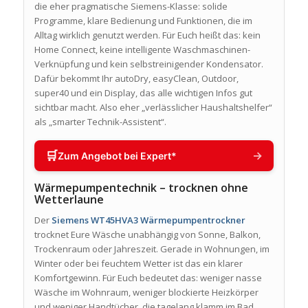
die eher pragmatische Siemens-Klasse: solide
Programme, klare Bedienung und Funktionen, die im
Alltag wirklich genutzt werden. Für Euch heißt das: kein
Home Connect, keine intelligente Waschmaschinen-
Verknüpfung und kein selbstreinigender Kondensator.
Dafür bekommt Ihr autoDry, easyClean, Outdoor,
super40 und ein Display, das alle wichtigen Infos gut
sichtbar macht. Also eher „verlässlicher Haushaltshelfer“
als „smarter Technik-Assistent“.
🛒
→
Zum Angebot bei Expert*
Wärmepumpentechnik – trocknen ohne
Wetterlaune
Der
Siemens WT45HVA3 Wärmepumpentrockner
trocknet Eure Wäsche unabhängig von Sonne, Balkon,
Trockenraum oder Jahreszeit. Gerade in Wohnungen, im
Winter oder bei feuchtem Wetter ist das ein klarer
Komfortgewinn. Für Euch bedeutet das: weniger nasse
Wäsche im Wohnraum, weniger blockierte Heizkörper
und weniger Handtücher, die tagelang klamm im Bad