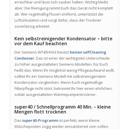
erreichbar und lässt sich sauber halten. Wichtig bleibt
aber: Die Reinigung nimmt Euch das Gerät nicht komplett
ab. Wer regelmäßig Flusen entfernt, unterstützt die
Luftzirkulation und sorgt dafür, dass der Trockner
zuverlässig arbeitet.
Kein selbstreinigender Kondensator – bitte
vor dem Kauf beachten
Der Siemens WT45HVA3 besitzt
keinen selfCleaning
Condenser
. Das ist einer der wichtigsten Unterschiede
zu höher ausgestatteten Siemens-Modellen. Für Euch
heißt das: Wenn Ihr möglichst wenig Pflegeaufwand wollt,
solltet Ihr ein Siemens-Modell mit selbstreinigendem
Kondensator vergleichen. Wenn Euch regelmäßige
Filterpflege nicht stört, bekommt Ihr hier einen ehrlichen,
solide ausgestatteten Wärmepumpentrockner.
super40 / Schnellprogramm 40 Min. – kleine
Mengen flott trocknen
Das
super40-Programm
ist perfekt, wenn kleine
Wäscheposten zügig wieder einsatzbereit sein sollen.