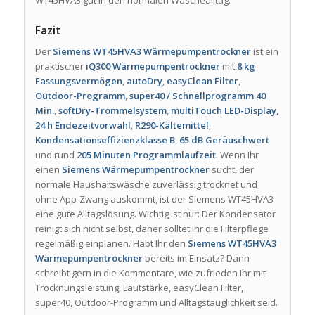
Fazit
Der
Siemens WT45HVA3 Wärmepumpentrockner
ist ein
praktischer
iQ300 Wärmepumpentrockner
mit
8 kg
Fassungsvermögen
,
autoDry
,
easyClean Filter
,
Outdoor-Programm
,
super40 / Schnellprogramm 40
Min.
,
softDry-Trommelsystem
,
multiTouch LED-Display
,
24 h Endezeitvorwahl
,
R290-Kältemittel
,
Kondensationseffizienzklasse B
,
65 dB Geräuschwert
und rund
205 Minuten Programmlaufzeit
. Wenn Ihr
einen
Siemens Wärmepumpentrockner
sucht, der
normale Haushaltswäsche zuverlässig trocknet und
ohne App-Zwang auskommt, ist der Siemens WT45HVA3
eine gute Alltagslösung. Wichtig ist nur: Der Kondensator
reinigt sich nicht selbst, daher solltet Ihr die Filterpflege
regelmäßig einplanen. Habt Ihr den
Siemens WT45HVA3
Wärmepumpentrockner
bereits im Einsatz? Dann
schreibt gern in die Kommentare, wie zufrieden Ihr mit
Trocknungsleistung, Lautstärke, easyClean Filter,
super40, Outdoor-Programm und Alltagstauglichkeit seid.