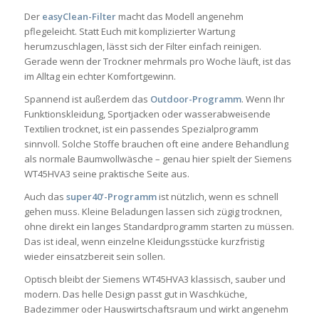
Der
easyClean-Filter
macht das Modell angenehm
pflegeleicht. Statt Euch mit komplizierter Wartung
herumzuschlagen, lässt sich der Filter einfach reinigen.
Gerade wenn der Trockner mehrmals pro Woche läuft, ist das
im Alltag ein echter Komfortgewinn.
Spannend ist außerdem das
Outdoor-Programm
. Wenn Ihr
Funktionskleidung, Sportjacken oder wasserabweisende
Textilien trocknet, ist ein passendes Spezialprogramm
sinnvoll. Solche Stoffe brauchen oft eine andere Behandlung
als normale Baumwollwäsche – genau hier spielt der Siemens
WT45HVA3 seine praktische Seite aus.
Auch das
super40’-Programm
ist nützlich, wenn es schnell
gehen muss. Kleine Beladungen lassen sich zügig trocknen,
ohne direkt ein langes Standardprogramm starten zu müssen.
Das ist ideal, wenn einzelne Kleidungsstücke kurzfristig
wieder einsatzbereit sein sollen.
Optisch bleibt der Siemens WT45HVA3 klassisch, sauber und
modern. Das helle Design passt gut in Waschküche,
Badezimmer oder Hauswirtschaftsraum und wirkt angenehm