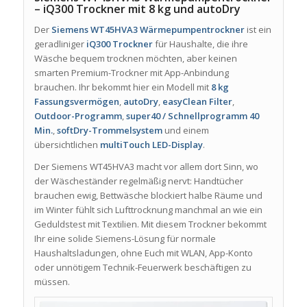
– iQ300 Trockner mit 8 kg und autoDry
Der
Siemens WT45HVA3 Wärmepumpentrockner
ist ein
geradliniger
iQ300 Trockner
für Haushalte, die ihre
Wäsche bequem trocknen möchten, aber keinen
smarten Premium-Trockner mit App-Anbindung
brauchen. Ihr bekommt hier ein Modell mit
8 kg
Fassungsvermögen
,
autoDry
,
easyClean Filter
,
Outdoor-Programm
,
super40 / Schnellprogramm 40
Min.
,
softDry-Trommelsystem
und einem
übersichtlichen
multiTouch LED-Display
.
Der Siemens WT45HVA3 macht vor allem dort Sinn, wo
der Wäscheständer regelmäßig nervt: Handtücher
brauchen ewig, Bettwäsche blockiert halbe Räume und
im Winter fühlt sich Lufttrocknung manchmal an wie ein
Geduldstest mit Textilien. Mit diesem Trockner bekommt
Ihr eine solide Siemens-Lösung für normale
Haushaltsladungen, ohne Euch mit WLAN, App-Konto
oder unnötigem Technik-Feuerwerk beschäftigen zu
müssen.