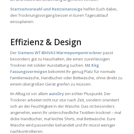
Startzeitvorwahl und Restzeitanzeige
helfen Euch dabei,
den Trocknungsvorgang besser in Euren Tagesablauf
einzuplanen.
Effizienz & Design
Der
Siemens WT45HVA3 Wärmepumpentrockner
passt
besonders gut zu Haushalten, die einen zuverlässigen
Trockner mit solider Ausstattung suchen. Mit
8 kg
Fassungsvermögen
bekommt Ihr genug Platz für normale
Familienwäsche, Handtücher oder Bettwäsche, ohne direkt zu
einem übergroßen Gerät greifen zu müssen.
Im Alltag ist vor allem
autoDry
ein echter Pluspunkt. Der
Trockner arbeitet nicht nur stur nach Zeit, sondern orientiert
sich an der Feuchtigkeit in der Wäsche. Das ist besonders
angenehm, wenn Ihr unterschiedliche Textilien trocknet – mal
dicke Handtücher, mal leichte Shirts, mal Bettwäsche. Eure
Wäsche wird passender behandelt und Ihr müsst weniger
nachkontrollieren.