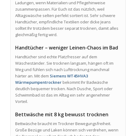
Ladungen, wenn Materialien und Pflegehinweise
zusammenpassen. Für Euch ist das nützlich, weil
Alltagswäsche selten perfekt sortiert ist. Sehr schwere
Handtücher, empfindliche Textilien oder dicke Jeans
solltet Ihr trotzdem besser separat trocknen, damit alles
gleichmäßig fertig wird.
Handtücher – weniger Leinen-Chaos im Bad
Handtücher sind echte Platzfresser auf dem
Wäscheständer. Sie trocknen langsam, hängen oft im
Weg und fühlen sich nach Lufttrocknung manchmal
härter an. Mit dem
Siemens WT45HVA3
Wärmepumpentrockner
bekommt Ihr Badwäsche
deutlich bequemer trocken. Nach Dusche, Sport oder
Schwimmbad ist das im Alltag ein sehr angenehmer
Vorteil.
Bettwäsche mit 8 kg bewusst trocknen
Bettwäsche braucht im Trockner Bewegungsfreiheit.
Große Bezüge und Laken können sich verdrehen, wenn