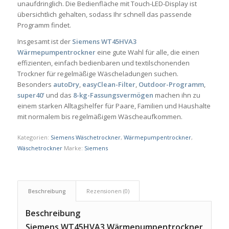
unaufdringlich. Die Bedienfläche mit Touch-LED-Display ist
übersichtlich gehalten, sodass Ihr schnell das passende
Programm findet.
Insgesamt ist der
Siemens WT45HVA3
Wärmepumpentrockner
eine gute Wahl für alle, die einen
effizienten, einfach bedienbaren und textilschonenden
Trockner für regelmäßige Wäscheladungen suchen.
Besonders
autoDry
,
easyClean-Filter
,
Outdoor-Programm
,
super40’
und das
8-kg-Fassungsvermögen
machen ihn zu
einem starken Alltagshelfer für Paare, Familien und Haushalte
mit normalem bis regelmäßigem Wäscheaufkommen.
Kategorien:
Siemens Wäschetrockner
,
Wärmepumpentrockner
,
Wäschetrockner
Marke:
Siemens
Beschreibung
Rezensionen (0)
Beschreibung
Siemens WT45HVA3 Wärmepumpentrockner