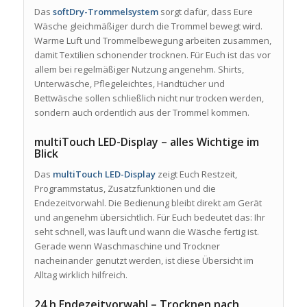
Das
softDry-Trommelsystem
sorgt dafür, dass Eure
Wäsche gleichmäßiger durch die Trommel bewegt wird.
Warme Luft und Trommelbewegung arbeiten zusammen,
damit Textilien schonender trocknen. Für Euch ist das vor
allem bei regelmäßiger Nutzung angenehm. Shirts,
Unterwäsche, Pflegeleichtes, Handtücher und
Bettwäsche sollen schließlich nicht nur trocken werden,
sondern auch ordentlich aus der Trommel kommen.
multiTouch LED-Display – alles Wichtige im
Blick
Das
multiTouch LED-Display
zeigt Euch Restzeit,
Programmstatus, Zusatzfunktionen und die
Endezeitvorwahl. Die Bedienung bleibt direkt am Gerät
und angenehm übersichtlich. Für Euch bedeutet das: Ihr
seht schnell, was läuft und wann die Wäsche fertig ist.
Gerade wenn Waschmaschine und Trockner
nacheinander genutzt werden, ist diese Übersicht im
Alltag wirklich hilfreich.
24 h Endezeitvorwahl – Trocknen nach