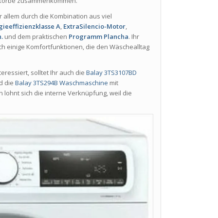
chkörbe zusammenkommen.
r allem durch die Kombination aus viel
gieeffizienzklasse A
,
ExtraSilencio-Motor
,
.
und dem praktischen
Programm Plancha
. Ihr
h einige Komfortfunktionen, die den Wäschealltag
essiert, solltet Ihr auch die
Balay 3TS3107BD
d die
Balay 3TS294B Waschmaschine
mit
lohnt sich die interne Verknüpfung, weil die