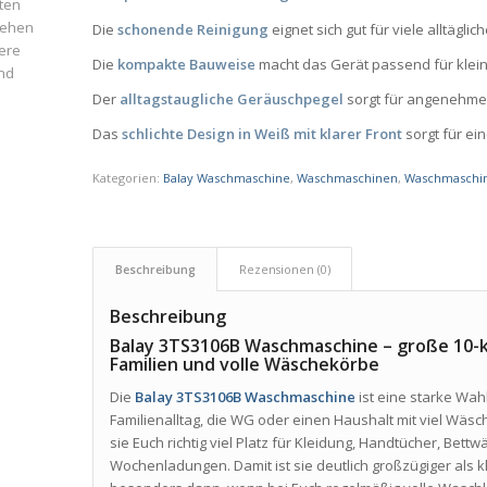
ten
iehen
Die
schonende Reinigung
eignet sich gut für viele alltägli
ere
Die
kompakte Bauweise
macht das Gerät passend für klei
und
Der
alltagstaugliche Geräuschpegel
sorgt für angenehme
Das
schlichte Design in Weiß mit klarer Front
sorgt für ei
Kategorien:
Balay Waschmaschine
,
Waschmaschinen
,
Waschmaschin
Beschreibung
Rezensionen (0)
Beschreibung
Balay 3TS3106B Waschmaschine – große 10-
Familien und volle Wäschekörbe
Die
Balay 3TS3106B Waschmaschine
ist eine starke Wah
Familienalltag, die WG oder einen Haushalt mit viel Wäsc
sie Euch richtig viel Platz für Kleidung, Handtücher, Be
Wochenladungen. Damit ist sie deutlich großzügiger als k