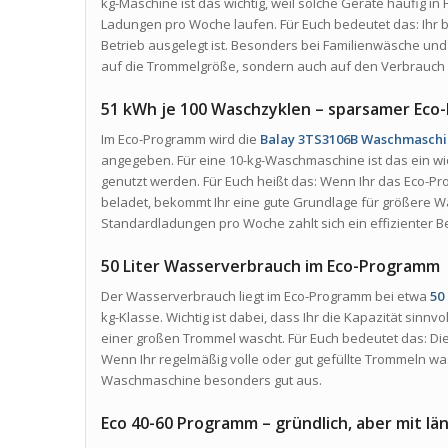
kg-Maschine ist das wichtig, weil solche Geräte häufig 
Ladungen pro Woche laufen. Für Euch bedeutet das: Ihr 
Betrieb ausgelegt ist. Besonders bei Familienwäsche und
auf die Trommelgröße, sondern auch auf den Verbrauch 
51 kWh je 100 Waschzyklen – sparsamer Eco-
Im Eco-Programm wird die
Balay 3TS3106B Waschmasch
angegeben. Für eine 10-kg-Waschmaschine ist das ein wic
genutzt werden. Für Euch heißt das: Wenn Ihr das Eco-P
beladet, bekommt Ihr eine gute Grundlage für größere 
Standardladungen pro Woche zahlt sich ein effizienter Be
50 Liter Wasserverbrauch im Eco-Programm
Der Wasserverbrauch liegt im Eco-Programm bei etwa
50
kg-Klasse. Wichtig ist dabei, dass Ihr die Kapazität sinnv
einer großen Trommel wascht. Für Euch bedeutet das: Di
Wenn Ihr regelmäßig volle oder gut gefüllte Trommeln was
Waschmaschine besonders gut aus.
Eco 40-60 Programm – gründlich, aber mit lä