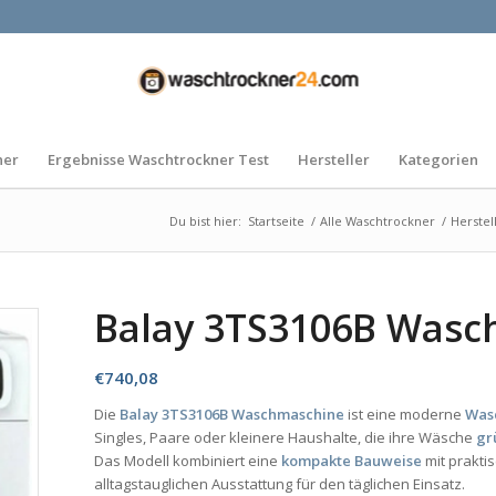
ner
Ergebnisse Waschtrockner Test
Hersteller
Kategorien
Du bist hier:
Startseite
/
Alle Waschtrockner
/
Herstel
Balay 3TS3106B Wasc
€
740,08
Die
Balay 3TS3106B Waschmaschine
ist eine moderne
Was
Singles, Paare oder kleinere Haushalte, die ihre Wäsche
gr
Das Modell kombiniert eine
kompakte Bauweise
mit prakti
alltagstauglichen Ausstattung für den täglichen Einsatz.