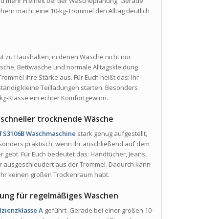
nd mehr Freiheit bei der Wäscheplanung. Gerade
ern macht eine 10-kg-Trommel den Alltag deutlich
t zu Haushalten, in denen Wäsche nicht nur
äsche, Bettwäsche und normale Alltagskleidung
rommel ihre Stärke aus. Für Euch heißt das: Ihr
ändig kleine Teilladungen starten. Besonders
kg-Klasse ein echter Komfortgewinn.
r schneller trocknende Wäsche
3TS3106B Waschmaschine
stark genug aufgestellt,
esonders praktisch, wenn Ihr anschließend auf dem
 gebt. Für Euch bedeutet das: Handtücher, Jeans,
r ausgeschleudert aus der Trommel. Dadurch kann
n Ihr keinen großen Trockenraum habt.
htung für regelmäßiges Waschen
izienzklasse A
geführt. Gerade bei einer großen 10-