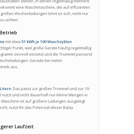
in Haushalten stehen, in denen regelmäßig mehrere
bekommt eine Waschmaschine, die auf effizienten
 großen Wochenladungen lohnt es sich, nicht nur
zu achten.
Betrieb
ine
mit etwa
51 kWh je 100 Waschzyklen
htiger Punkt, weil große Geräte häufig regelmäßig
rogramm sinnvoll einsetzt und die Trommel passend
Wäscheladungen. Gerade bei vielen
trieb aus.
 Litern
. Das passt zur großen Trommel und zur 10-
oll nutzt und nicht dauerhaft nur kleine Mengen in
e Maschine ist auf größere Ladungen ausgelegt.
cht, nutzt Ihr das Potenzial dieser Balay
ngerer Laufzeit