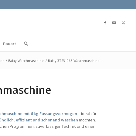
Bauart
ler
/
Balay Waschmaschine
/
Balay 3TS3106B Waschmaschine
hmaschine
chmaschine mit 6 kg Fassungsvermögen
– ideal für
ündlich, effizient und schonend waschen
möchten.
schen Programmen, zuverlässiger Technik und einer