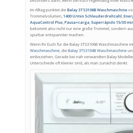
besonders dann, wenn bei Euch regelmäßig volle Was
Im Alltag punktet die
Balay 3TS3106B Waschmaschine
vo
Trommelvolumen,
1400 U/min Schleuderdrehzahl
,
Ener
AquaControl Plus
,
Pausa+carga
,
Superrápido 15/30 min
bekommt also nicht nur eine große Trommel, sondern auc
spürbar entspannter machen.
Wenn Ihr Euch für die Balay 3TS3106B Waschmaschine inter
Waschmaschine
, die
Balay 3TS3104B Waschmaschine
un
einbeziehen. Gerade bei nah verwandten Balay Modellen 
Unterschiede oft kleiner sind, als man zunächst denkt.