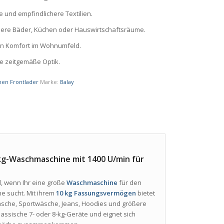
che und empfindlichere Textilien.
nere Bäder, Küchen oder Hauswirtschaftsräume.
n Komfort im Wohnumfeld.
ne zeitgemäße Optik.
en Frontlader
Marke:
Balay
kg-Waschmaschine mit 1400 U/min für
l, wenn Ihr eine große
Waschmaschine
für den
he sucht. Mit ihrem
10 kg Fassungsvermögen
bietet
ttwäsche, Sportwäsche, Jeans, Hoodies und größere
lassische 7- oder 8-kg-Geräte und eignet sich