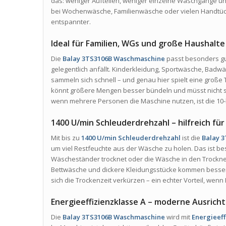
das: weniger Aufteilen, weniger einzelne Waschgänge u
bei Wochenwäsche, Familienwäsche oder vielen Handtüch
entspannter.
Ideal für Familien, WGs und große Haushalte
Die
Balay 3TS3106B Waschmaschine
passt besonders gu
gelegentlich anfällt. Kinderkleidung, Sportwäsche, Badw
sammeln sich schnell – und genau hier spielt eine große T
könnt größere Mengen besser bündeln und müsst nicht st
wenn mehrere Personen die Maschine nutzen, ist die 10-
1400 U/min Schleuderdrehzahl – hilfreich fü
Mit bis zu
1400 U/min Schleuderdrehzahl
ist die
Balay 
um viel Restfeuchte aus der Wäsche zu holen. Das ist b
Wäscheständer trocknet oder die Wäsche in den Trockner
Bettwäsche und dickere Kleidungsstücke kommen besse
sich die Trockenzeit verkürzen – ein echter Vorteil, wen
Energieeffizienzklasse A – moderne Ausric
Die
Balay 3TS3106B Waschmaschine
wird mit
Energieeff