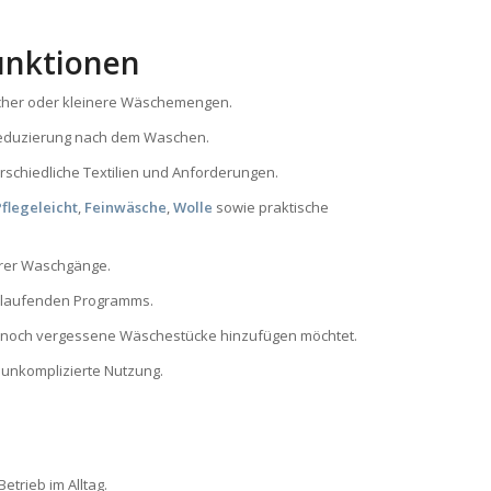
unktionen
ücher oder kleinere Wäschemengen.
ereduzierung nach dem Waschen.
terschiedliche Textilien und Anforderungen.
Pflegeleicht
,
Feinwäsche
,
Wolle
sowie praktische
Eurer Waschgänge.
es laufenden Programms.
hr noch vergessene Wäschestücke hinzufügen möchtet.
 unkomplizierte Nutzung.
etrieb im Alltag.