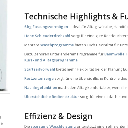
Technische Highlights & F
6 kg Fassungsvermögen
– ideal für Alltagswäsche, Handt
Hohe Schleuderdrehzahl
sorgt für eine gute Restfeucht
Mehrere
Waschprogramme
bieten Euch Flexibilität für un
Dazu gehören unter anderem Programme für
Baumwolle
,
Kurz- und Alltagsprogramme
.
Startzeitvorwahl
bietet mehr Flexibilität bei der Planung 
Restzeitanzeige
sorgt für eine übersichtliche Kontrolle d
Nachlegefunktion
macht den Alltag komfortabler, wenn I
Übersichtliche Bedienstruktur
sorgt für eine einfache und
Effizienz & Design
d
ne
Die
sparsame Waschleistung
unterstützt einen effizienten B