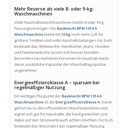
Mehr Reserve als viele 8- oder 9-kg-
Waschmaschinen
Viele Haushaltswaschmaschinen bieten 8 oder 9 kg
Fassungsvermögen. Die
Bauknecht BPW 1014 A
Waschmaschine
bietet mit
10 kg
noch mehr Luft für
größere Textilien und volle Haushaltsladungen. Für Euch
bedeutet das: Bettwäsche, Handtücher, Jeans, Hoodies
und Familienwäsche lassen sich besser bündeln.
Besonders bei mehreren Personen im Haushalt macht
diese zusätzliche Kapazität den Waschalltag spürbar
angenehmer.
Energieeffizienzklasse A – sparsam bei
regelmäßiger Nutzung
Ein wichtiger Pluspunkt der
Bauknecht BPW 1014 A
Waschmaschine
ist die
Energieeffizienzklasse A
. Damit
gehört sie zu den effizienteren Waschmaschinen und
eignet sich gut für Haushalte, die häufig waschen und
dabei auf den Stromverbrauch achten möchten. Für Euch
bedeutet das: Besonders bei regelmäßiger Nutzung