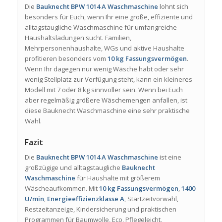
Die
Bauknecht BPW 1014 A Waschmaschine
lohnt sich
besonders für Euch, wenn Ihr eine große, effiziente und
alltagstaugliche Waschmaschine für umfangreiche
Haushaltsladungen sucht. Familien,
Mehrpersonenhaushalte, WGs und aktive Haushalte
profitieren besonders vom
10 kg Fassungsvermögen
.
Wenn Ihr dagegen nur wenig Wäsche habt oder sehr
wenig Stellplatz zur Verfügung steht, kann ein kleineres
Modell mit 7 oder 8 kg sinnvoller sein. Wenn bei Euch
aber regelmäßig größere Wäschemengen anfallen, ist
diese Bauknecht Waschmaschine eine sehr praktische
Wahl.
Fazit
Die
Bauknecht BPW 1014 A Waschmaschine
ist eine
großzügige und alltagstaugliche
Bauknecht
Waschmaschine
für Haushalte mit größerem
Wäscheaufkommen. Mit
10 kg Fassungsvermögen
,
1400
U/min
,
Energieeffizienzklasse A
, Startzeitvorwahl,
Restzeitanzeige, Kindersicherung und praktischen
Programmen für Baumwolle, Eco, Pflegeleicht,