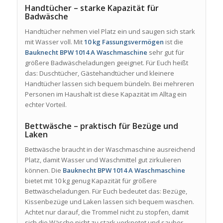
Handtücher – starke Kapazität für
Badwäsche
Handtücher nehmen viel Platz ein und saugen sich stark
mit Wasser voll. Mit
10 kg Fassungsvermögen
ist die
Bauknecht BPW 1014 A Waschmaschine
sehr gut für
größere Badwäscheladungen geeignet. Für Euch heißt
das: Duschtücher, Gästehandtücher und kleinere
Handtücher lassen sich bequem bündeln. Bei mehreren
Personen im Haushalt ist diese Kapazität im Alltag ein
echter Vorteil.
Bettwäsche – praktisch für Bezüge und
Laken
Bettwäsche braucht in der Waschmaschine ausreichend
Platz, damit Wasser und Waschmittel gut zirkulieren
können. Die
Bauknecht BPW 1014 A Waschmaschine
bietet mit 10 kg genug Kapazität für größere
Bettwäscheladungen. Für Euch bedeutet das: Bezüge,
Kissenbezüge und Laken lassen sich bequem waschen.
Achtet nur darauf, die Trommel nicht zu stopfen, damit
sich die Wäsche nicht zu stark verknotet und sauber