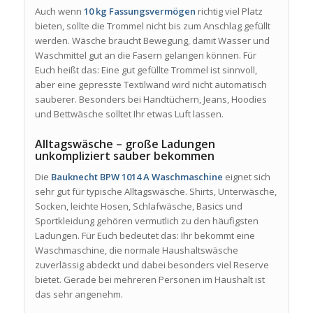
Auch wenn
10 kg Fassungsvermögen
richtig viel Platz
bieten, sollte die Trommel nicht bis zum Anschlag gefüllt
werden. Wäsche braucht Bewegung, damit Wasser und
Waschmittel gut an die Fasern gelangen können. Für
Euch heißt das: Eine gut gefüllte Trommel ist sinnvoll,
aber eine gepresste Textilwand wird nicht automatisch
sauberer. Besonders bei Handtüchern, Jeans, Hoodies
und Bettwäsche solltet Ihr etwas Luft lassen.
Alltagswäsche – große Ladungen
unkompliziert sauber bekommen
Die
Bauknecht BPW 1014 A Waschmaschine
eignet sich
sehr gut für typische Alltagswäsche. Shirts, Unterwäsche,
Socken, leichte Hosen, Schlafwäsche, Basics und
Sportkleidung gehören vermutlich zu den häufigsten
Ladungen. Für Euch bedeutet das: Ihr bekommt eine
Waschmaschine, die normale Haushaltswäsche
zuverlässig abdeckt und dabei besonders viel Reserve
bietet. Gerade bei mehreren Personen im Haushalt ist
das sehr angenehm.