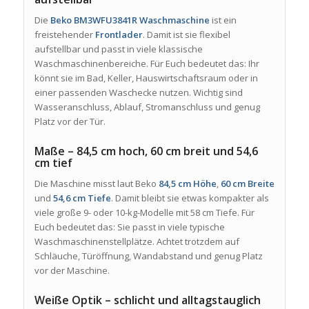
Die
Beko BM3WFU3841R Waschmaschine
ist ein
freistehender
Frontlader
. Damit ist sie flexibel
aufstellbar und passt in viele klassische
Waschmaschinenbereiche. Für Euch bedeutet das: Ihr
könnt sie im Bad, Keller, Hauswirtschaftsraum oder in
einer passenden Waschecke nutzen. Wichtig sind
Wasseranschluss, Ablauf, Stromanschluss und genug
Platz vor der Tür.
Maße – 84,5 cm hoch, 60 cm breit und 54,6
cm tief
Die Maschine misst laut Beko
84,5 cm Höhe
,
60 cm Breite
und
54,6 cm Tiefe
. Damit bleibt sie etwas kompakter als
viele große 9- oder 10-kg-Modelle mit 58 cm Tiefe. Für
Euch bedeutet das: Sie passt in viele typische
Waschmaschinenstellplätze. Achtet trotzdem auf
Schläuche, Türöffnung, Wandabstand und genug Platz
vor der Maschine.
Weiße Optik – schlicht und alltagstauglich