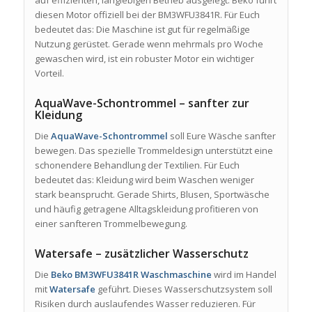
auf effizienten, langlebigen Betrieb ausgelegt. Beko führt
diesen Motor offiziell bei der BM3WFU3841R. Für Euch
bedeutet das: Die Maschine ist gut für regelmäßige
Nutzung gerüstet. Gerade wenn mehrmals pro Woche
gewaschen wird, ist ein robuster Motor ein wichtiger
Vorteil.
AquaWave-Schontrommel – sanfter zur
Kleidung
Die
AquaWave-Schontrommel
soll Eure Wäsche sanfter
bewegen. Das spezielle Trommeldesign unterstützt eine
schonendere Behandlung der Textilien. Für Euch
bedeutet das: Kleidung wird beim Waschen weniger
stark beansprucht. Gerade Shirts, Blusen, Sportwäsche
und häufig getragene Alltagskleidung profitieren von
einer sanfteren Trommelbewegung.
Watersafe – zusätzlicher Wasserschutz
Die
Beko BM3WFU3841R Waschmaschine
wird im Handel
mit
Watersafe
geführt. Dieses Wasserschutzsystem soll
Risiken durch auslaufendes Wasser reduzieren. Für