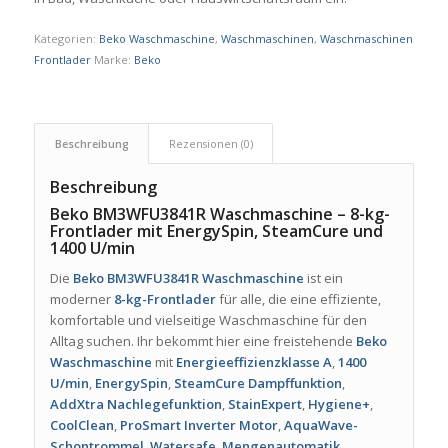
Kategorien:
Beko Waschmaschine
,
Waschmaschinen
,
Waschmaschinen
Frontlader
Marke:
Beko
Beschreibung
Rezensionen (0)
Beschreibung
Beko BM3WFU3841R Waschmaschine – 8-kg-
Frontlader mit EnergySpin, SteamCure und
1400 U/min
Die
Beko BM3WFU3841R Waschmaschine
ist ein
moderner
8-kg-Frontlader
für alle, die eine effiziente,
komfortable und vielseitige Waschmaschine für den
Alltag suchen. Ihr bekommt hier eine freistehende
Beko
Waschmaschine
mit
Energieeffizienzklasse A
,
1400
U/min
,
EnergySpin
,
SteamCure Dampffunktion
,
AddXtra Nachlegefunktion
,
StainExpert
,
Hygiene+
,
CoolClean
,
ProSmart Inverter Motor
,
AquaWave-
Schontrommel
,
Watersafe
,
Mengenautomatik
,