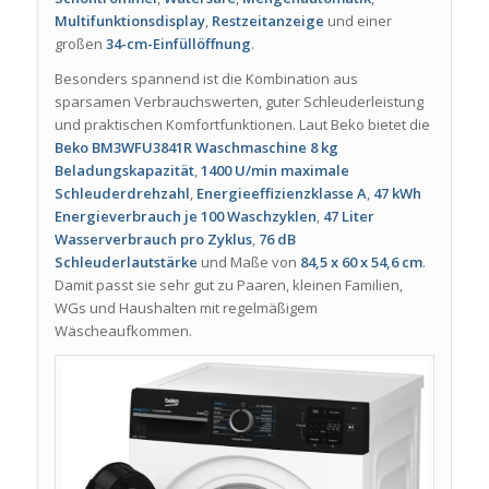
Multifunktionsdisplay
,
Restzeitanzeige
und einer
großen
34-cm-Einfüllöffnung
.
Besonders spannend ist die Kombination aus
sparsamen Verbrauchswerten, guter Schleuderleistung
und praktischen Komfortfunktionen. Laut Beko bietet die
Beko BM3WFU3841R Waschmaschine
8 kg
Beladungskapazität
,
1400 U/min maximale
Schleuderdrehzahl
,
Energieeffizienzklasse A
,
47 kWh
Energieverbrauch je 100 Waschzyklen
,
47 Liter
Wasserverbrauch pro Zyklus
,
76 dB
Schleuderlautstärke
und Maße von
84,5 x 60 x 54,6 cm
.
Damit passt sie sehr gut zu Paaren, kleinen Familien,
WGs und Haushalten mit regelmäßigem
Wäscheaufkommen.