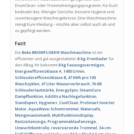
DrumClean- oder Trommelreinigungsprogramm. Für Euch
bedeutet das: Weniger Gerüche, bessere Hygiene und
zuverlässigere Waschergebnisse. Eine Waschmaschine
reinigt Eure Kleidung – möchte aber selbst auch ab und
zu gepflegt werden.
Fazit
Die
Beko BM3WFU3841R Waschmaschine
ist ein
effizienter und gut ausgestatteter
8-kg-Frontlader
für
den Alltag. Ihr bekommt
8 kg Fassungsvermögen
,
Energieeffizienzklasse A
,
1400 U/min
,
Schleudereffizienzklasse B
,
47 kWh pro 100
Waschzyklen
,
47 Liter Wasserverbrauch
,
76 dB
Schleuderlautstärke
,
EnergySpin
,
SteamCure
Dampffunktion
,
AddXtra Nachlegefunktion
,
StainExpert
,
Hygiene+
,
CoolClean
,
ProSmart Inverter
Motor
,
AquaWave-Schontrommel
,
Watersafe
,
Mengenautomatik
,
Multifunktionsdisplay
,
Restzeitanzeige
,
Programmablaufanzeige
,
Unwuchtkontrolle
,
reversierende Trommel
,
34-cm-
Einfüllöffnung
und Maße von
84,5 x 60 x 54,6 cm
. Wenn