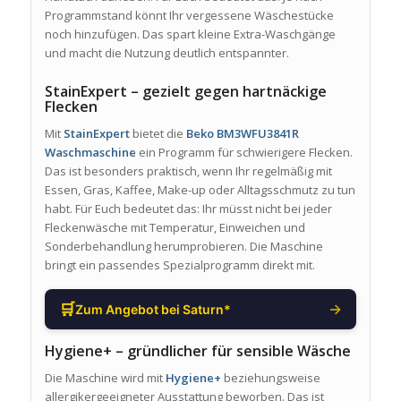
Programmstand könnt Ihr vergessene Wäschestücke
noch hinzufügen. Das spart kleine Extra-Waschgänge
und macht die Nutzung deutlich entspannter.
StainExpert – gezielt gegen hartnäckige
Flecken
Mit
StainExpert
bietet die
Beko BM3WFU3841R
Waschmaschine
ein Programm für schwierigere Flecken.
Das ist besonders praktisch, wenn Ihr regelmäßig mit
Essen, Gras, Kaffee, Make-up oder Alltagsschmutz zu tun
habt. Für Euch bedeutet das: Ihr müsst nicht bei jeder
Fleckenwäsche mit Temperatur, Einweichen und
Sonderbehandlung herumprobieren. Die Maschine
bringt ein passendes Spezialprogramm direkt mit.
🛒
→
Zum Angebot bei Saturn*
Hygiene+ – gründlicher für sensible Wäsche
Die Maschine wird mit
Hygiene+
beziehungsweise
allergikergeeigneter Ausstattung beworben. Das ist