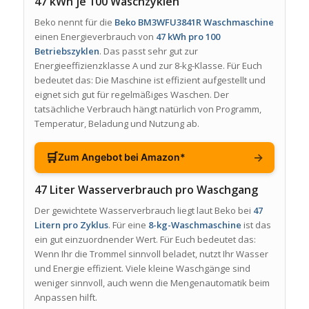
47 kWh je 100 Waschzyklen
Beko nennt für die
Beko BM3WFU3841R Waschmaschine
einen Energieverbrauch von
47 kWh pro 100
Betriebszyklen
. Das passt sehr gut zur
Energieeffizienzklasse A und zur 8-kg-Klasse. Für Euch
bedeutet das: Die Maschine ist effizient aufgestellt und
eignet sich gut für regelmäßiges Waschen. Der
tatsächliche Verbrauch hängt natürlich von Programm,
Temperatur, Beladung und Nutzung ab.
🛒
→
Zum Angebot bei Amazon*
47 Liter Wasserverbrauch pro Waschgang
Der gewichtete Wasserverbrauch liegt laut Beko bei
47
Litern pro Zyklus
. Für eine
8-kg-Waschmaschine
ist das
ein gut einzuordnender Wert. Für Euch bedeutet das:
Wenn Ihr die Trommel sinnvoll beladet, nutzt Ihr Wasser
und Energie effizient. Viele kleine Waschgänge sind
weniger sinnvoll, auch wenn die Mengenautomatik beim
Anpassen hilft.