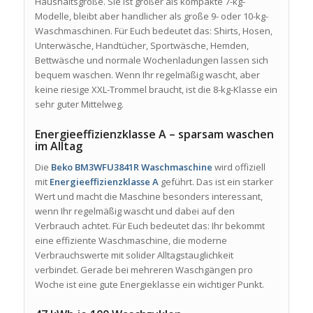
Haushaltsgröße. Sie ist größer als kompakte 7-kg-
Modelle, bleibt aber handlicher als große 9- oder 10-kg-
Waschmaschinen. Für Euch bedeutet das: Shirts, Hosen,
Unterwäsche, Handtücher, Sportwäsche, Hemden,
Bettwäsche und normale Wochenladungen lassen sich
bequem waschen. Wenn Ihr regelmäßig wascht, aber
keine riesige XXL-Trommel braucht, ist die 8-kg-Klasse ein
sehr guter Mittelweg.
Energieeffizienzklasse A – sparsam waschen
im Alltag
Die
Beko BM3WFU3841R Waschmaschine
wird offiziell
mit
Energieeffizienzklasse A
geführt. Das ist ein starker
Wert und macht die Maschine besonders interessant,
wenn Ihr regelmäßig wascht und dabei auf den
Verbrauch achtet. Für Euch bedeutet das: Ihr bekommt
eine effiziente Waschmaschine, die moderne
Verbrauchswerte mit solider Alltagstauglichkeit
verbindet. Gerade bei mehreren Waschgängen pro
Woche ist eine gute Energieklasse ein wichtiger Punkt.