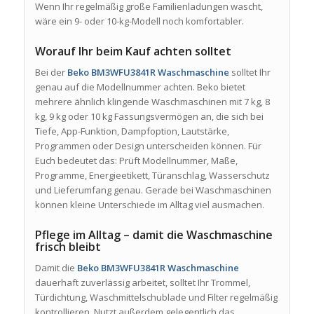
Wenn Ihr regelmäßig große Familienladungen wascht,
wäre ein 9- oder 10-kg-Modell noch komfortabler.
Worauf Ihr beim Kauf achten solltet
Bei der
Beko BM3WFU3841R Waschmaschine
solltet Ihr
genau auf die Modellnummer achten. Beko bietet
mehrere ähnlich klingende Waschmaschinen mit 7 kg, 8
kg, 9 kg oder 10 kg Fassungsvermögen an, die sich bei
Tiefe, App-Funktion, Dampfoption, Lautstärke,
Programmen oder Design unterscheiden können. Für
Euch bedeutet das: Prüft Modellnummer, Maße,
Programme, Energieetikett, Türanschlag, Wasserschutz
und Lieferumfang genau. Gerade bei Waschmaschinen
können kleine Unterschiede im Alltag viel ausmachen.
Pflege im Alltag – damit die Waschmaschine
frisch bleibt
Damit die
Beko BM3WFU3841R Waschmaschine
dauerhaft zuverlässig arbeitet, solltet Ihr Trommel,
Türdichtung, Waschmittelschublade und Filter regelmäßig
kontrollieren. Nutzt außerdem gelegentlich das