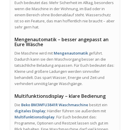
Euch bedeutet das: Mehr Sicherheit im Alltag, besonders
wenn die Maschine in der Wohnung, im Bad oder in
einem Bereich ohne Bodenablauf steht. Wasserschutz
ist so ein Feature, das man hoffentlich nie braucht – aber
sehr gern hat.
Mengenautomatik – besser angepasst an
Eure Wäsche
Die Maschine wird mit
Mengenautomatik
geführt.
Dadurch kann sie den Waschvorgang besser an die
tatsächliche Beladung anpassen. Für Euch bedeutet das:
Kleine und größere Ladungen werden sinnvoller
behandelt. Das spart Wasser, Energie und Zeit und
verhindert unnötig lange Waschgänge.
Multifunktionsdisplay – klare Bedienung
Die
Beko BM3WFU3841R Waschmaschine
besitzt ein
digitales Display
; Händler führen sie außerdem mit
Multifunktionsdisplay
. Für Euch bedeutet das:
Programme, Optionen und Restzeit lassen sich gut im
Blick behalten. Eine Waschmaschine darf viel können,