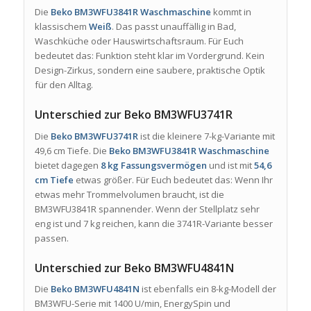
Die
Beko BM3WFU3841R Waschmaschine
kommt in
klassischem
Weiß
. Das passt unauffällig in Bad,
Waschküche oder Hauswirtschaftsraum. Für Euch
bedeutet das: Funktion steht klar im Vordergrund. Kein
Design-Zirkus, sondern eine saubere, praktische Optik
für den Alltag.
Unterschied zur Beko BM3WFU3741R
Die
Beko BM3WFU3741R
ist die kleinere 7-kg-Variante mit
49,6 cm Tiefe. Die
Beko BM3WFU3841R Waschmaschine
bietet dagegen
8 kg Fassungsvermögen
und ist mit
54,6
cm Tiefe
etwas größer. Für Euch bedeutet das: Wenn Ihr
etwas mehr Trommelvolumen braucht, ist die
BM3WFU3841R spannender. Wenn der Stellplatz sehr
eng ist und 7 kg reichen, kann die 3741R-Variante besser
passen.
Unterschied zur Beko BM3WFU4841N
Die
Beko BM3WFU4841N
ist ebenfalls ein 8-kg-Modell der
BM3WFU-Serie mit 1400 U/min, EnergySpin und