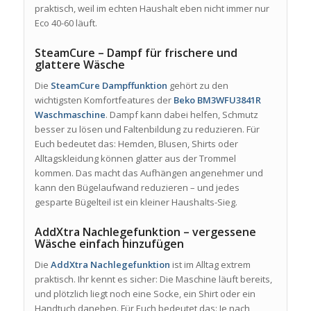
praktisch, weil im echten Haushalt eben nicht immer nur
Eco 40-60 läuft.
SteamCure – Dampf für frischere und
glattere Wäsche
Die
SteamCure Dampffunktion
gehört zu den
wichtigsten Komfortfeatures der
Beko BM3WFU3841R
Waschmaschine
. Dampf kann dabei helfen, Schmutz
besser zu lösen und Faltenbildung zu reduzieren. Für
Euch bedeutet das: Hemden, Blusen, Shirts oder
Alltagskleidung können glatter aus der Trommel
kommen. Das macht das Aufhängen angenehmer und
kann den Bügelaufwand reduzieren – und jedes
gesparte Bügelteil ist ein kleiner Haushalts-Sieg.
AddXtra Nachlegefunktion – vergessene
Wäsche einfach hinzufügen
Die
AddXtra Nachlegefunktion
ist im Alltag extrem
praktisch. Ihr kennt es sicher: Die Maschine läuft bereits,
und plötzlich liegt noch eine Socke, ein Shirt oder ein
Handtuch daneben. Für Euch bedeutet das: Je nach