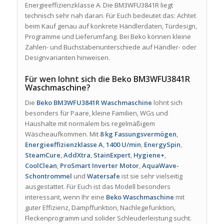
Energieeffizienzklasse A. Die BM3WFU3841R liegt
technisch sehr nah daran. Für Euch bedeutet das: Achtet
beim Kauf genau auf konkrete Händlerdaten, Türdesign,
Programme und Lieferumfang. Bei Beko können kleine
Zahlen- und Buchstabenunterschiede auf Händler- oder
Designvarianten hinweisen.
Für wen lohnt sich die Beko BM3WFU3841R
Waschmaschine?
Die
Beko BM3WFU3841R Waschmaschine
lohnt sich
besonders für Paare, kleine Familien, WGs und
Haushalte mit normalem bis regelmäßigem
Wäscheaufkommen. Mit
8 kg Fassungsvermögen
,
Energieeffizienzklasse A
,
1400 U/min
,
EnergySpin
,
SteamCure
,
AddXtra
,
StainExpert
,
Hygiene+
,
CoolClean
,
ProSmart Inverter Motor
,
AquaWave-
Schontrommel
und
Watersafe
ist sie sehr vielseitig
ausgestattet. Für Euch ist das Modell besonders
interessant, wenn Ihr eine
Beko Waschmaschine
mit
guter Effizienz, Dampffunktion, Nachlegefunktion,
Fleckenprogramm und solider Schleuderleistung sucht.