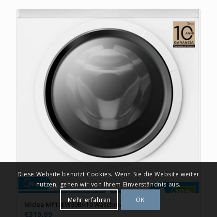
Diese Website benutzt Cookies. Wenn Sie die Website weiter
nutzen, gehen wir von Ihrem Einverständnis aus.
Mehr erfahren
OK
Midea MF10EW80BA10 Waschmaschine
€
319,99