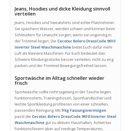
Jeans, Hoodies und dicke Kleidung sinnvoll
verteilen
Jeans, Hoodies und Sweatshirts sind echte Platznehmer.
Sie speichern Wasser, werden schwer und können beim
Schleudern für Unwucht sorgen, wenn sie ungünstig in
der Trommel liegen. Die
Cecotec Bolero DressCode 9610
Inverter Steel Waschmaschine
bietet Euch dafür mehr
Luft als kleinere Maschinen. Für Euch bedeutet das:
Schwere Kleidungsstücke besser verteilen, nicht zu eng
packen und der Trommel Bewegungsfreiheit lassen.
Sportwäsche im Alltag schneller wieder
frisch
Sportwäsche sollte nicht tagelang in der Tasche liegen.
Funktionsshirts, Trainingshosen, Sporthandtücher und
leichte Sportkleidung profitieren von einer schnellen,
passenden Reinigung. Mit
9 kg Fassungsvermögen
passt die
Cecotec Bolero DressCode 9610 Inverter Steel
Waschmaschine
gut zu aktiven Haushalten. Achtet bei
Funktionsfasern aber auf niedrige Temperaturen,