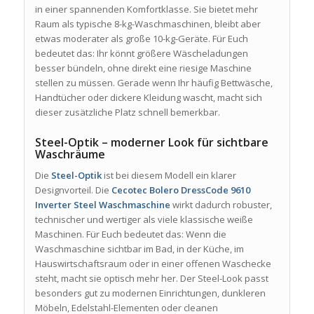
in einer spannenden Komfortklasse. Sie bietet mehr
Raum als typische 8-kg-Waschmaschinen, bleibt aber
etwas moderater als große 10-kg-Geräte. Für Euch
bedeutet das: Ihr könnt größere Wäscheladungen
besser bündeln, ohne direkt eine riesige Maschine
stellen zu müssen. Gerade wenn Ihr häufig Bettwäsche,
Handtücher oder dickere Kleidung wascht, macht sich
dieser zusätzliche Platz schnell bemerkbar.
Steel-Optik – moderner Look für sichtbare
Waschräume
Die
Steel-Optik
ist bei diesem Modell ein klarer
Designvorteil. Die
Cecotec Bolero DressCode 9610
Inverter Steel Waschmaschine
wirkt dadurch robuster,
technischer und wertiger als viele klassische weiße
Maschinen. Für Euch bedeutet das: Wenn die
Waschmaschine sichtbar im Bad, in der Küche, im
Hauswirtschaftsraum oder in einer offenen Waschecke
steht, macht sie optisch mehr her. Der Steel-Look passt
besonders gut zu modernen Einrichtungen, dunkleren
Möbeln, Edelstahl-Elementen oder cleanen