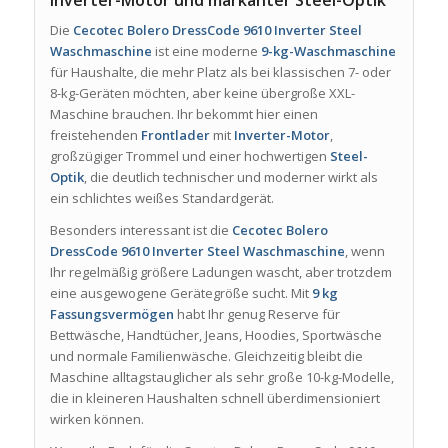
Inverter-Motor und markanter Steel-Optik
Die
Cecotec Bolero DressCode 9610 Inverter Steel
Waschmaschine
ist eine moderne
9-kg-Waschmaschine
für Haushalte, die mehr Platz als bei klassischen 7- oder
8-kg-Geräten möchten, aber keine übergroße XXL-
Maschine brauchen. Ihr bekommt hier einen
freistehenden
Frontlader
mit
Inverter-Motor
,
großzügiger Trommel und einer hochwertigen
Steel-
Optik
, die deutlich technischer und moderner wirkt als
ein schlichtes weißes Standardgerät.
Besonders interessant ist die
Cecotec Bolero
DressCode 9610 Inverter Steel Waschmaschine
, wenn
Ihr regelmäßig größere Ladungen wascht, aber trotzdem
eine ausgewogene Gerätegröße sucht. Mit
9 kg
Fassungsvermögen
habt Ihr genug Reserve für
Bettwäsche, Handtücher, Jeans, Hoodies, Sportwäsche
und normale Familienwäsche. Gleichzeitig bleibt die
Maschine alltagstauglicher als sehr große 10-kg-Modelle,
die in kleineren Haushalten schnell überdimensioniert
wirken können.