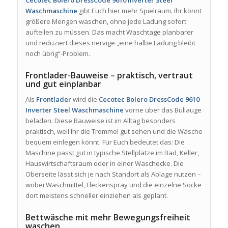
Waschmaschine
gibt Euch hier mehr Spielraum. Ihr könnt
größere Mengen waschen, ohne jede Ladung sofort
aufteilen zu müssen. Das macht Waschtage planbarer
und reduziert dieses nervige „eine halbe Ladung bleibt
noch übrig“-Problem.
Frontlader-Bauweise – praktisch, vertraut
und gut einplanbar
Als
Frontlader
wird die
Cecotec Bolero DressCode 9610
Inverter Steel Waschmaschine
vorne über das Bullauge
beladen. Diese Bauweise ist im Alltag besonders
praktisch, weil Ihr die Trommel gut sehen und die Wäsche
bequem einlegen könnt. Für Euch bedeutet das: Die
Maschine passt gut in typische Stellplätze im Bad, Keller,
Hauswirtschaftsraum oder in einer Waschecke. Die
Oberseite lässt sich je nach Standort als Ablage nutzen –
wobei Waschmittel, Fleckenspray und die einzelne Socke
dort meistens schneller einziehen als geplant.
Bettwäsche mit mehr Bewegungsfreiheit
waschen