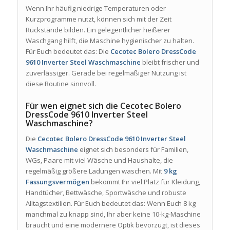
Wenn Ihr häufig niedrige Temperaturen oder
Kurzprogramme nutzt, können sich mit der Zeit
Rückstände bilden. Ein gelegentlicher heißerer
Waschgang hilft, die Maschine hygienischer zu halten.
Für Euch bedeutet das: Die
Cecotec Bolero DressCode
9610 Inverter Steel Waschmaschine
bleibt frischer und
zuverlässiger. Gerade bei regelmäßiger Nutzung ist
diese Routine sinnvoll.
Für wen eignet sich die Cecotec Bolero
DressCode 9610 Inverter Steel
Waschmaschine?
Die
Cecotec Bolero DressCode 9610 Inverter Steel
Waschmaschine
eignet sich besonders für Familien,
WGs, Paare mit viel Wäsche und Haushalte, die
regelmäßig größere Ladungen waschen. Mit
9 kg
Fassungsvermögen
bekommt Ihr viel Platz für Kleidung,
Handtücher, Bettwäsche, Sportwäsche und robuste
Alltagstextilien. Für Euch bedeutet das: Wenn Euch 8 kg
manchmal zu knapp sind, Ihr aber keine 10-kg-Maschine
braucht und eine modernere Optik bevorzugt, ist dieses