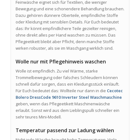
Feinwäsche eignet sich für Textilien, die weniger
Bewegung und eine schonendere Behandlung brauchen.
Dazu gehören dünnere Oberteile, empfindliche Stoffe
oder Kleidung mit sensiblen Details. Für Euch bedeutet
das: Ihr könnt empfindlichere Teile gezielter reinigen,
ohne direkt alles per Hand waschen zu müssen. Das
Pflegeetikett bleibt aber Pflicht, denn manche Stoffe
wirken robuster, als sie im Waschgang wirklich sind.
Wolle nur mit Pflegehinweis waschen
Wolle ist empfindlich. Zu viel Wärme, starke
Trommelbewegung oder falsches Schleudern können
schnell dafür sorgen, dass ein Kleidungsstück einläuft.
Für Euch bedeutet das: Wollteile nur dann in die
Cecotec
Bolero DressCode 9610 Inverter Steel Waschmaschine
geben, wenn das Pflegeetikett Maschinenwäsche
erlaubt. Sonst wird aus dem Lieblingspulli schneller ein
sehr teures Mini-Modell.
Temperatur passend zur Ladung wählen
Nicht jede Wäsche braucht hohe Temperaturen. Viele