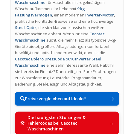
Waschmaschine
für Haushalte mit regelmäßigem
Wäscheaufkommen. Ihr bekommt
9 kg
Fassungsvermögen
, einen modernen
Inverter-Motor
,
praktische Frontlader-Bauweise und eine hochwertige
Steel-Optik
, die sich klar von klassischen weißen
Waschmaschinen abhebt. Wenn Ihr eine
Cecotec
Waschmaschine
sucht, die mehr Platz als typische 8-kg-
Geräte bietet, größere Alltagsladungen komfortabel
bewältigt und optisch moderner wirkt, dann ist die
Cecotec Bolero DressCode 9610 Inverter Steel
Waschmaschine
eine sehr interessante Wahl. Habt Ihr
sie bereits im Einsatz? Dann teilt gern Eure Erfahrungen
zur Waschleistung, Lautstärke, Programmdauer,
Bedienung, Steel-Design und Alltagstauglichkeit.
🔍
→
Preise vergleichen auf Idealo*
Die häufigsten Störungen &
Fehlercodes bei Cecotec
Waschmaschinen