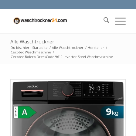
Alle Waschtrockner
Du bist hier:
Startseite
/
Alle Waschtrockner
/
Hersteller
/
Cecotec Waschmaschine
/
Cecotec Bolero DressCode 9610 Inverter Steel Waschmaschine