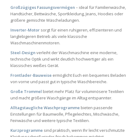
Großzügiges Fassungsvermögen
– ideal für Familienwäsche,
Handtücher, Bettwäsche, Sportkleidung, Jeans, Hoodies oder
größere gemischte Wäscheladungen.
Inverter-Motor
sorgt für einen ruhigeren, effizienteren und
langlebigeren Betrieb als viele klassische
Waschmaschinenmotoren.
Steel-Design
verleiht der Waschmaschine eine moderne,
technische Optik und wirkt deutlich hochwertiger als ein
klassisches weißes Gerät.
Frontlader-Bauweise
ermöglicht Euch ein bequemes Beladen
von vorne und passt gut in typische Waschbereiche.
Große Trommel
bietet mehr Platz für voluminösere Textilien
und macht größere Waschgänge im Alltag entspannter.
Alltagstaugliche Waschprogramme
bieten passende
Einstellungen für Baumwolle, Pflegeleichtes, Mischwäsche,
Feinwäsche und weitere typische Textilien.
Kurzprogramme
sind praktisch, wenn Ihr leicht verschmutzte
Kleidung schnell wieder frisch bekommen möchtet.