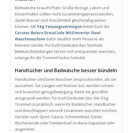
Bettwäsche braucht Platz. Große Bezüge, Laken und
Kissenhüllen sollten nicht zusammengepresst werden,
damit Wasser und Waschmittel gleichmäßig wirken
können. Mit
9 kg Fassungsvermögen
bietet Euch die
Cecotec Bolero DressCode 9610 Inverter Steel
Waschmaschine
dafür deutlich mehr Reserve als
kleinere Geräte. Für Euch bedeutet das: Normale
Bettwäscheladungen lassen sich entspannter waschen,
solange Ihr die Trommel locker beladet.
Handtücher und Badwäsche besser bündeln
Handtücher sind beim Waschen anspruchsvoller, als sie
aussehen. Sie saugen viel Wasser auf, werden schwer
und brauchen genug Bewegung, damit sie gründlich
ausgespült werden. Für Euch bedeutet das: Die 9-kg-
Trommel ist praktisch, wenn Ihr Badetücher, Handtücher
und Waschlappen sinnvoll zusammen waschen möchtet.
Gerade nach Sport, Sauna, Schwimmbad, Gäste-
Wochenende oder Familienbad ist diese Kapazität sehr
angenehm.