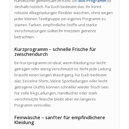
Handtücher gemeinsam im Korb. Ein
Mix-Programm
ist
deshalb nützlich. Für Euch bedeutet das: Ihr könnt
robuste Alltagsladungen flexibler waschen, ohne wegen
jeder kleinen Textilgruppe ein eigenes Programm zu
starten. Farben, empfindliche Stoffe und starke
Verschmutzungen solltet Ihr trotzdem getrennt
betrachten.
Kurzprogramm – schnelle Frische für
zwischendurch
Ein Kurzprogramm ist ideal, wenn Kleidung nur leicht
getragen oder wenig verschmutzt ist. Nicht jede Ladung
braucht einen langen Waschgang. Für Euch bedeutet
das: Einzelne Shirts, kleine Sportladungen oder leicht
getragene Outfits können schneller wieder frisch sein.
Für volle 9-kg-Ladungen, Handtücher oder stark
verschmutzte Wäsche bleibt aber ein längeres
Programm sinnvoller.
Feinwäsche – sanfter für empfindlichere
Kleidung