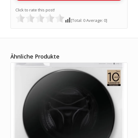
Click to rate this post!
[Total:
0
Average:
0
]
Ähnliche Produkte